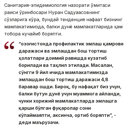
Санитария-эпидемиология назорати қўмитаси
раиси ўринбосари Нурқан Садуақасовнинг
сўзларига кўра, бундай тенденция нафақат бизнинг
мамлакатимизда, балки дунё мамлакатларида ҳам
тобора кучайиб боряпти.
“Қозоғистонда профилактик эмлаш қамрови
даражаси ва эмлашдан бош тортиш
ҳолатлари доимий равишда кузатиб
борилади ва таҳлил этилади. Масалан,
сўнгги 9 йил ичида мамлакатимизда
эмлашдан бош тортиш даражаси 4,8
баравар ошди. Бироқ, бу нафақат биз учун,
балки бутун дунё учун муаммога айланди,
чунки хорижий мамлакатларда эмлашга
қарши бўлган фуқаролар сони
кўпаймаяпти, аксинча, ортиб боряпти”, -
деди маърузачи.