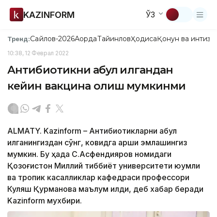
KAZINFORM
ЎЗ
Сайлов-2026
Ақорда
Тайинлов
Ҳодиса
Қонун ва интизо
Тренд:
10:38, 12 Феврал 2022
Антибиотикни қабул қилгандан
кейин вакцина олиш мумкинми
ALMATY. Kazinform – Антибиотикларни қабул
қилганингиздан сўнг, ковидга қарши эмлашингиз
мумкин. Бу ҳақда С.Асфендияров номидаги
Қозоғистон Миллий тиббиёт университети юқумли
ва тропик касалликлар кафедраси профессори
Куляш Қурманова маълум қилди, деб хабар беради
Kazinform мухбири.