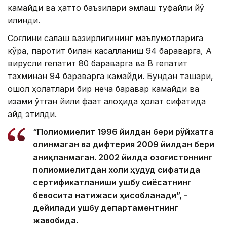
камайди ва ҳатто баъзилари эмлаш туфайли йўқ
қилинди.
Соғлиқни сақлаш вазирлигининг маълумотларига
кўра, паротит билан касалланиш 94 бараварга, А
вирусли гепатит 80 бараварга ва B гепатит
тахминан 94 бараварга камайди. Бундан ташқари,
қоқшол ҳолатлари бир неча баравар камайди ва
қизамиқ ўтган йили фақат алоҳида ҳолат сифатида
қайд этилди.
“Полиомиелит 1996 йилдан бери рўйхатга
олинмаган ва дифтерия 2009 йилдан бери
аниқланмаган. 2002 йилда Қозоғистоннинг
полиомиелитдан холи ҳудуд сифатида
сертификатланиши ушбу сиёсатнинг
бевосита натижаси ҳисобланади”, -
дейилади ушбу департаментнинг
жавобида.