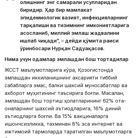
олишнинг энг самарали усулларидан
биридир. Ҳар бир мамлакат
эпидемиологик вазият, инфекцияларнинг
тарқалиши ва тизимнинг имкониятларига
асосланиб, миллий эмлаш жадвалини
ишлаб чиқади”, – дейди қўмита раиси
ўринбосари Нурқан Садуақасов.
Нима учун одамлар эмлашдан бош тортадилар
ЖССТ маълумотларига кўра, Қозоғистонда
эмлашдан иккиланишнинг аксарияти тиббий
сабабларга эмас, балки шахсий муносабатлар ва
ахборот муҳитининг таъсирига боғлиқ. Масалан,
эмлашдан бош тортиш ҳолатларининг 62% ота-
оналарнинг шахсий эътиқодларига, 16% диний
эътиқодларга боғлиқ. Ва 15% вакциналарга
ишончсизликка, тахминан 8% эса интернет ва
ижтимоий тармоқларда тарқатилган маълумотларга