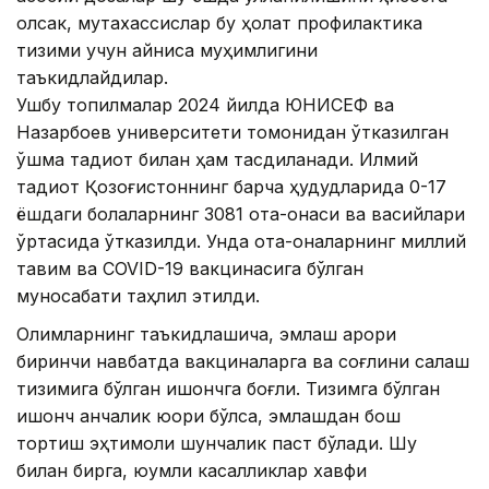
олсак, мутахассислар бу ҳолат профилактика
тизими учун айниқса муҳимлигини
таъкидлайдилар.
Ушбу топилмалар 2024 йилда ЮНИCЕФ ва
Назарбоев университети томонидан ўтказилган
қўшма тадқиқот билан ҳам тасдиқланади. Илмий
тадқиқот Қозоғистоннинг барча ҳудудларида 0-17
ёшдаги болаларнинг 3081 ота-онаси ва васийлари
ўртасида ўтказилди. Унда ота-оналарнинг миллий
тақвим ва COVID-19 вакцинасига бўлган
муносабати таҳлил этилди.
Олимларнинг таъкидлашича, эмлаш қарори
биринчи навбатда вакциналарга ва соғлиқни сақлаш
тизимига бўлган ишончга боғлиқ. Тизимга бўлган
ишонч қанчалик юқори бўлса, эмлашдан бош
тортиш эҳтимоли шунчалик паст бўлади. Шу
билан бирга, юқумли касалликлар хавфи