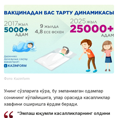
Фото: Kazinform
Унинг сўзларига кўра, бу эмланмаган одамлар
сонининг кўпайишига, улар орасида касалликлар
хавфини оширишга ёрдам беради.
“Эмлаш юқумли касалликларнинг олдини