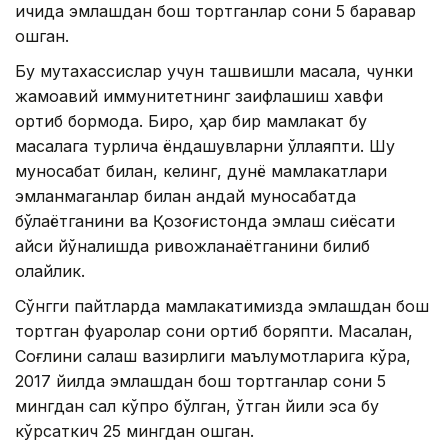
ичида эмлашдан бош тортганлар сони 5 баравар
ошган.
Бу мутахассислар учун ташвишли масала, чунки
жамоавий иммунитетнинг заифлашиш хавфи
ортиб бормоқда. Бироқ, ҳар бир мамлакат бу
масалага турлича ёндашувларни қўллаяпти. Шу
муносабат билан, келинг, дунё мамлакатлари
эмланмаганлар билан қандай муносабатда
бўлаётганини ва Қозоғистонда эмлаш сиёсати
қайси йўналишда ривожланаётганини билиб
олайлик.
Сўнгги пайтларда мамлакатимизда эмлашдан бош
тортган фуқаролар сони ортиб боряпти. Масалан,
Соғлиқни сақлаш вазирлиги маълумотларига кўра,
2017 йилда эмлашдан бош тортганлар сони 5
мингдан сал кўпроқ бўлган, ўтган йили эса бу
кўрсаткич 25 мингдан ошган.