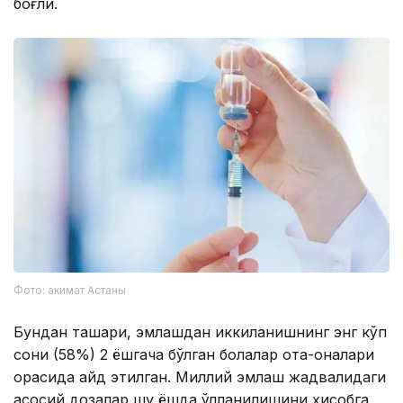
боғлиқ.
Фото: акимат Астаны
Бундан ташқари, эмлашдан иккиланишнинг энг кўп
сони (58%) 2 ёшгача бўлган болалар ота-оналари
орасида қайд этилган. Миллий эмлаш жадвалидаги
асосий дозалар шу ёшда қўлланилишини ҳисобга