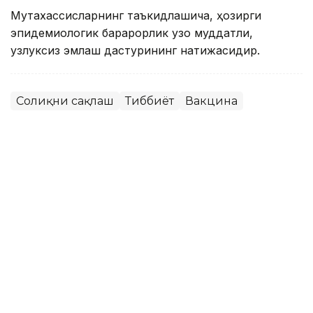
Мутахассисларнинг таъкидлашича, ҳозирги
эпидемиологик барқарорлик узоқ муддатли,
узлуксиз эмлаш дастурининг натижасидир.
Соғлиқни сақлаш
Тиббиёт
Вакцина
Ляззат Сейданова
Муаллиф
10:34, 07 Июн 2026
Дунёдаги биринчи сунъий
интеллект ёрдамида яратилган
вакцина келажакдаги
пандемияларнинг олдини олиши
мумкин