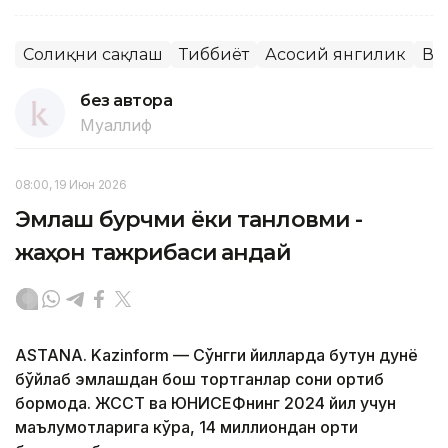
Соғлиқни сақлаш
Тиббиёт
Асосий янгилик
Ва
без автора
Муаллиф
08:00, 19 Июн 2026
Эмлаш бурчми ёки танловми -
жаҳон тажрибаси қандай
ASTANA. Kazinform — Сўнгги йилларда бутун дунё
бўйлаб эмлашдан бош тортганлар сони ортиб
бормоқда. ЖССТ ва ЮНИCЕФнинг 2024 йил учун
маълумотларига кўра, 14 миллиондан ортиқ