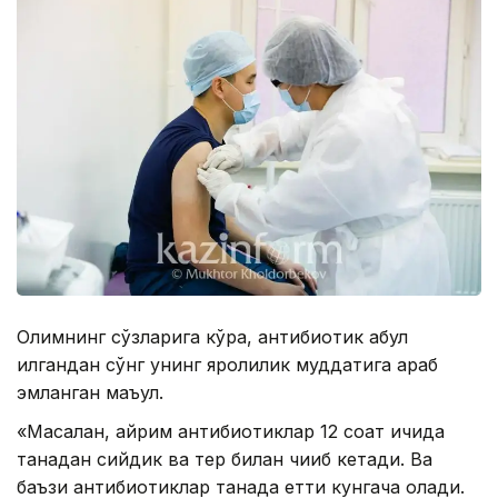
Олимнинг сўзларига кўра, антибиотик қабул
қилгандан сўнг унинг яроқлилик муддатига қараб
эмланган маъқул.
«Масалан, айрим антибиотиклар 12 соат ичида
танадан сийдик ва тер билан чиқиб кетади. Ва
баъзи антибиотиклар танада етти кунгача қолади.