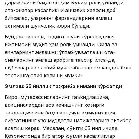
даражасини баҳолаш ҳам муҳим роль ўйнайди:
ота-оналар касалликни қанчалик хавфли деб
билсалар, уларнинг фарзандларини эмлаш
эҳтимоли шунчалик юқори бўлади.
Бундан ташқари, тадқиқот шуни кўрсатадики,
ижтимоий муҳит ҳам роль ўйнайди. Оила ва
яқинларнинг эмлашни қўллаб-қувватлаши ота-
оналарнинг эмлаш қарорига таъсир қилса-да,
шубҳалар ва салбий муносабатлар эмлашдан бош
тортишга олиб келиши мумкин.
Эмлаш: 35 йиллик тажриба нимани кўрсатди
Бироқ, мутахассисларнинг таъкидлашича,
вакциналардан воз кечишнинг ҳозирги
тенденциясини баҳолаш учун иммунизация
сиёсатининг узоқ муддатли натижаларига эътибор
қаратиш керак. Масалан, сўнгги 35 йил ичида
Қозоғистонда бир қатор юқумли касалликлар