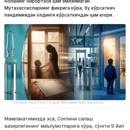
боланинг бирортаси ҳам эмланмаган.
Мутахассисларнинг фикрига кўра, бу кўрсаткич
пандемиядан олдинги кўрсаткичдан ҳам юқори.
Коллаж: Kazinform / Сурет ЖИ көмегімен жасалған
Мамлакатимизда эса, Соғлиқни сақлаш
вазирлигининг маълумотларига кўра, сўнгги 9 йил