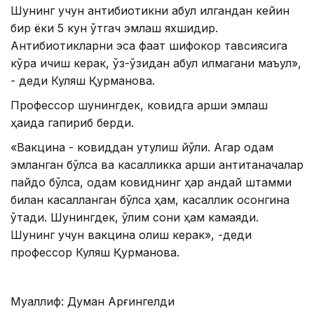
Шунинг учун антибиотикни қабул қилгандан кейин
бир ёки 5 кун ўтгач эмлаш яхшидир.
Антибиотикларни эса фақат шифокор тавсиясига
кўра ичиш керак, ўз-ўзидан қабул қилмагани маъқул»,
- деди Куляш Қурманова.
Профессор шунингдек, ковидга қарши эмлаш
ҳақида гапириб берди.
«Вакцина - ковиддан қутулиш йўли. Агар одам
эмланган бўлса ва касалликка қарши антитаначалар
пайдо бўлса, одам ковиднинг ҳар қандай штамми
билан касалланган бўлса ҳам, касаллик осонгина
ўтади. Шунингдек, ўлим сони ҳам камаяди.
Шунинг учун вакцина олиш керак», -деди
профессор Куляш Қурманова.
Муаллиф: Думан Арғингелди