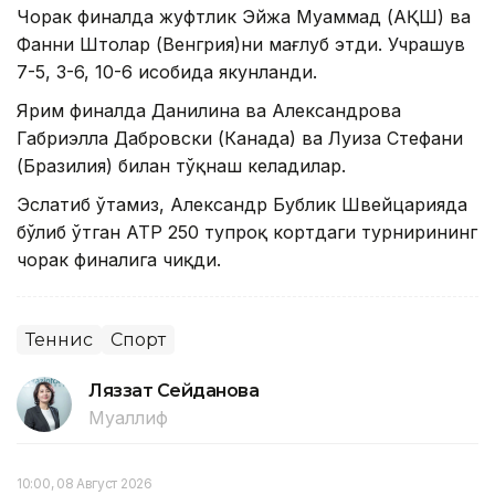
Чорак финалда жуфтлик Эйжа Муҳаммад (АҚШ) ва
Фанни Штолар (Венгрия)ни мағлуб этди. Учрашув
7-5, 3-6, 10-6 ҳисобида якунланди.
Ярим финалда Данилина ва Александрова
Габриэлла Дабровски (Канада) ва Луиза Стефани
(Бразилия) билан тўқнаш келадилар.
Эслатиб ўтамиз, Александр Бублик Швейцарияда
бўлиб ўтган АТP 250 тупроқ кортдаги турнирининг
чорак финалига чиқди.
Теннис
Спорт
Ляззат Сейданова
Муаллиф
10:00, 08 Август 2026