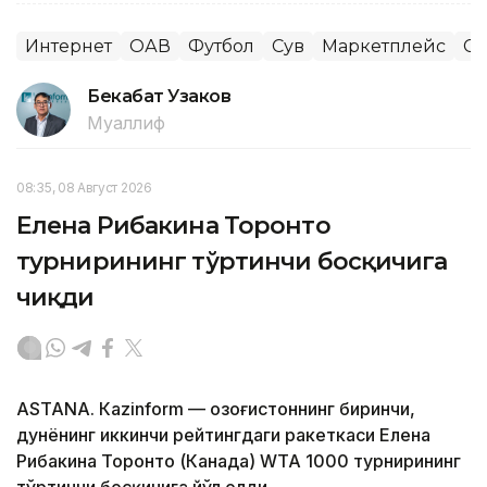
Интернет
ОАВ
Футбол
Сув
Маркетплейс
Сп
Бекабат Узаков
Муаллиф
08:35, 08 Август 2026
Елена Рибакина Торонто
турнирининг тўртинчи босқичига
чиқди
ASTANА. Кazinform — Қозоғистоннинг биринчи,
дунёнинг иккинчи рейтингдаги ракеткаси Елена
Рибакина Торонто (Канада) WТА 1000 турнирининг
тўртинчи босқичига йўл олди.