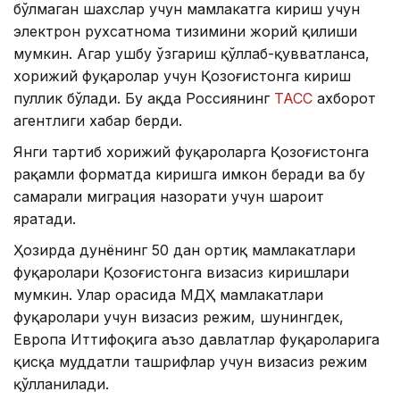
бўлмаган шахслар учун мамлакатга кириш учун
электрон рухсатнома тизимини жорий қилиши
мумкин. Агар ушбу ўзгариш қўллаб-қувватланса,
хорижий фуқаролар учун Қозоғистонга кириш
пуллик бўлади. Бу ҳақда Россиянинг
ТАСС
ахборот
агентлиги хабар берди.
Янги тартиб хорижий фуқароларга Қозоғистонга
рақамли форматда киришга имкон беради ва бу
самарали миграция назорати учун шароит
яратади.
Ҳозирда дунёнинг 50 дан ортиқ мамлакатлари
фуқаролари Қозоғистонга визасиз киришлари
мумкин. Улар орасида МДҲ мамлакатлари
фуқаролари учун визасиз режим, шунингдек,
Европа Иттифоқига аъзо давлатлар фуқароларига
қисқа муддатли ташрифлар учун визасиз режим
қўлланилади.