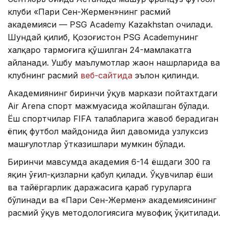
клуби «Пари Сен-Жермен»нинг расмий
академияси — PSG Academy Kazakhstan очилади.
Шундай қилиб, Қозоғистон PSG Academyнинг
халқаро тармоғига қўшилган 24-мамлакатга
айланади. Ушбу маълумотлар жаҳон нашрларида ва
клубнинг расмий
веб-сайтида
эълон қилинди.
Академиянинг биринчи ўқув маркази пойтахтдаги
Air Arena спорт мажмуасида жойлашган бўлади.
Ёш спортчилар FIFA талабларига жавоб берадиган
ёпиқ футбол майдонида йил давомида узлуксиз
машғулотлар ўтказишлари мумкин бўлади.
Биринчи мавсумда академия 6-14 ёшдаги 300 га
яқин ўғил-қизларни қабул қилади. Ўқувчилар ёши
ва тайёргарлик даражасига қараб гуруҳларга
бўлинади ва «Пари Сен-Жермен» академиясининг
расмий ўқув методологиясига мувофиқ ўқитилади.