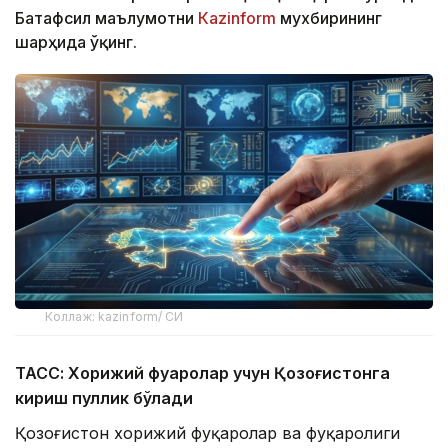
Батафсил маълумотни
Кazinform
мухбирининг
шарҳида ўқинг.
Коллаж: kazinform/ СИ
ТАСС: Хорижий фуқаролар учун Қозоғистонга
кириш пуллик бўлади
Қозоғистон хорижий фуқаролар ва фуқаролиги