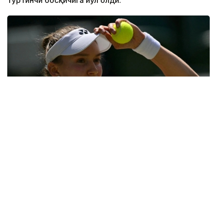
Фото: ҚТФ
Қозоғистонлик теннисчи учинчи босқичда
дунёнинг 31-ракеткаси, америкалик Энн Лига
қарши ўз маҳоратини намойиш этди.
Бу икки спортчи ўртасидаги биринчи учрашув