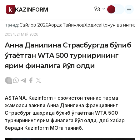
KAZINFORM
ЎЗ
Сайлов-2026
Ақорда
Тайинлов
Ҳодиса
Қонун ва интизо
Тренд:
20:34, 21 Май 2026
Анна Данилина Страсбургда бўлиб
ўтаётган WТА 500 турнирининг
ярим финалига йўл олди
ASTANA. Kazinform - Қозоғистон теннис терма
жамоаси вакили Анна Данилина Франциянинг
Страсбург шаҳрида бўлиб ўтаётган WТА 500
турнирининг ярим финалига йўл олди, деб хабар
беради Kazinform МОҚга таяниб.