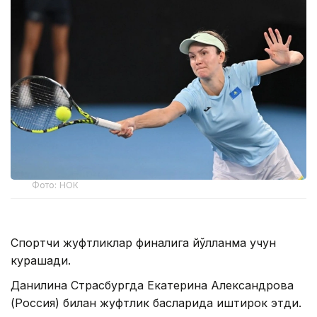
Фото: НОК
Спортчи жуфтликлар финалига йўлланма учун
курашади.
Данилина Страсбургда Екатерина Александрова
(Россия) билан жуфтлик баҳсларида иштирок этди.