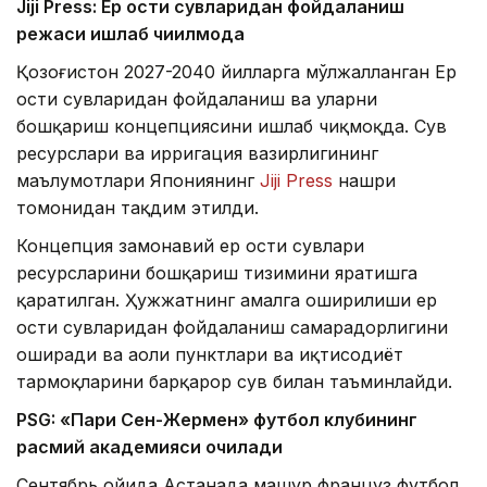
Jiji Press: Ер ости сувларидан фойдаланиш
режаси ишлаб чиқилмоқда
Қозоғистон 2027-2040 йилларга мўлжалланган Ер
ости сувларидан фойдаланиш ва уларни
бошқариш концепциясини ишлаб чиқмоқда. Сув
ресурслари ва ирригация вазирлигининг
маълумотлари Япониянинг
Jiji Press
нашри
томонидан тақдим этилди.
Концепция замонавий ер ости сувлари
ресурсларини бошқариш тизимини яратишга
қаратилган. Ҳужжатнинг амалга оширилиши ер
ости сувларидан фойдаланиш самарадорлигини
оширади ва аҳоли пунктлари ва иқтисодиёт
тармоқларини барқарор сув билан таъминлайди.
PSG: «Пари Сен-Жермен» футбол клубининг
расмий академияси очилади
Сентябрь ойида Астанада машҳур француз футбол