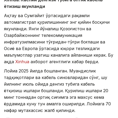
ётқизиш якунланди
Ақтау ва Сумгайит ўртасидаги рақамли
автомагистрал қурилишининг энг қийин босқичи
якунланди. Янги йўналиш Қозоғистон ва
Озарбайжоннинг телекоммуникация
инфратузилмасини тўғридан-тўғри боғлаши ва
Осиё ва Европа ўртасида юқори тезликдаги
маълумотлар узатиш каналига айланиши керак. Бу
ҳақда
Xinhua
ахборот агентлиги хабар берди.
Лойиҳа 2025 йилда бошланган. Муҳандислик
тадқиқотлари ва кабель синовларидан сўнг, шу
йилнинг июль ойида денгиз тубига кабель
ётқизиш ишлари бошланди. Қурилиш ишлари 20
минг тоннадан ортиқ сиғимга эга махсус кема
ёрдамида куну тун амалга оширилди. Лойиҳага 70
нафар мутахассис жалб қилинди.