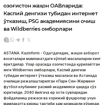
Қозоғистон жаҳон ОАВларида:
Каспий денгизи тубидан интернет
ўтказиш, PSG академиясини очиш
ва Wildberries омборлари
ASTANА. Кazinform - Одатдагидек, жаҳон ахборот
воситалари мамлакатдаги кўплаб масалаларни кенг
ёритдилар. Улар орасида Қозоғистонда қурилаётган
янги Wildberries омборлари, Каспий денгизи
тубидан интернет ўтказиш масаласи ва Астанада
очилиши режалаштирилган «Пари Сен-Жермен»
футбол клубининг расмий академияси ҳақида сўз
юритилди. 2040 йилгача ер ости сувларидан
фойдаланиш режаси ва хорижий фуқаролар учун
мамлакатга кириш тартиби ҳам қизиқарли кўринди.