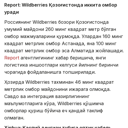
Report: Wildberries Қозоғистонда иккита омбор
қуради
Россиянинг Wildberries бозори Қозоғистонда
умумий майдони 260 минг квадрат метр бўлган
омбор мажмуаларини қурмоқда. Улардан 160 минг
квадрат метрлик омбор Астанада, яна 100 минг
квадрат метрлик омбор эса Алматида жойлашади.
Report
агентлигининг хабар беришича, янги
логистика иншоотлари келгуси йилнинг биринчи
чорагида фойдаланишга топширилади.
Ҳозирда Wildberries тахминан 46 минг квадрат
метрлик омбор майдонини ижарага олмоқда.
Савдо ва интеграция вазирлигининг
маълумотларига кўра, Wildberries қўшимча
омборлар қуриш бўйича ҳеч қандай таклиф
олмаган.
Xinhuа: Каспий денгизи тубига оптик кабель