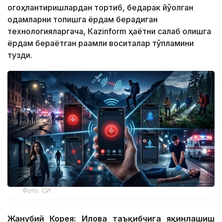
огоҳлантиришлардан тортиб, бедарак йўқолган
одамларни топишга ёрдам берадиган
технологияларгача, Кazinform ҳаётни сақлаб қолишга
ёрдам бераётган рақамли воситалар тўпламини
тузди.
Фото: СИ
Жанубий Корея: Илова таъқибчига яқинлашиш