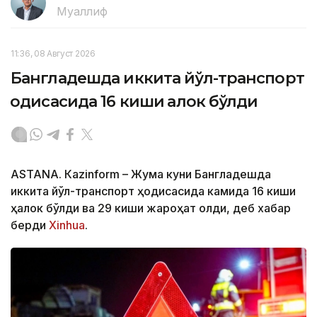
Муаллиф
11:36, 08 Август 2026
Бангладешда иккита йўл-транспорт
ҳодисасида 16 киши ҳалок бўлди
ASTANА. Кazinform – Жума куни Бангладешда
иккита йўл-транспорт ҳодисасида камида 16 киши
ҳалок бўлди ва 29 киши жароҳат олди, деб хабар
берди
Xinhua
.