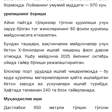
бормоқда. Лойиҳанинг умумий муддати — 970 кун.
Қурилишнинг бориши
Айни пайтда тўлқинлар тўғони қурилиши учун
зарур бўлган тоғ жинсларининг 80 фоизи қурилиш
майдончасига етказилган.
Бундан ташқари, вақтинчалик майдончалар учун
бетон Х-блокларни ишлаб чиқариш фаол давом
этмоқда. Ушбу майдонча 2025 йилнинг октябрь
ойида тайёр бўлиши режалаштирилган.
Блоклар порт ҳудудида ишлаб чиқарилмоқда – бу
ерда қурилиш материалларини қайта ишлайдиган
бетон заводи ва ускуналари ишлаб турибди.
Ҳафтада тахминан 240 та блок тайёрланади.
Муҳандислик иши
Дастлабки 650 метрли тўлқин тўғони