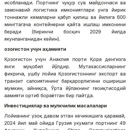
ҳисобланади. Портнинг чуқур сув майдончаси ва
замонавий логистика имкониятлари унга йирик
тоннажли кемаларни қабул қилиш ва йилига 600
мингтагача контейнерни қайта ишлаш имконини
беради (биринчи босқич 2029 йилда
якунланганидан кейин).
Қозоғистон учун аҳамияти
Қозоғистон учун Анаклия порти Қора денгизга
янги муқобил йўлдир. Мутахассисларнинг
фикрича, ушбу лойиҳа Қозоғистоннинг экспорт ва
транзит салоҳиятининг барқарорлигини ошириши
мумкин, айниқса, Ўрта йўлакнинг геоиқтисодий
аҳамияти ортиб бораётган бир пайтда.
Инвестициялар ва мулкчилик масалалари
Лойиҳанинг узоқ давом этган кечикишига қарамай,
2024 йил май ойида Грузия ҳукумати портнинг 49