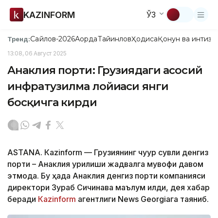
KAZINFORM
ЎЗ
Сайлов-2026
Ақорда
Тайинлов
Ҳодиса
Қонун ва интизо
Тренд:
13:08, 06 Август 2025
Анаклия порти: Грузиядаги асосий
инфратузилма лойиҳаси янги
босқичга кирди
ASTANА. Кazinform — Грузиянинг чуқур сувли денгиз
порти – Анаклия қурилиши жадвалга мувофиқ давом
этмоқда. Бу ҳақда Анаклия денгиз порти компанияси
директори Зураб Сичинава маълум қилди, дея хабар
беради
Кazinform
агентлиги News Georgiaга таяниб.