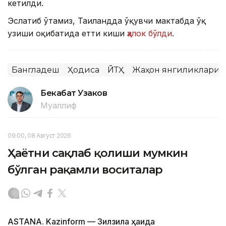
кетилди.
Эслатиб ўтамиз, Таиландда ўқувчи мактабда ўқ
узиши оқибатида етти киши
ҳалок бўлди
.
Бангладеш
Ҳодиса
ЙТҲ
Жаҳон янгиликлари
Бекабат Узаков
Муаллиф
09:00, 08 Август 2026
Ҳаётни сақлаб қолиши мумкин
бўлган рақамли воситалар
ASTANA. Kazinform — Зилзила ҳақида