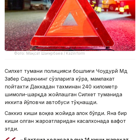
Фото: Мақсат Шағирбаев / Kazinform
Силхет тумани полицияси бошлиғи Чоудҳурй Мд
Забер Садекнинг сўзларига кўра, мамлакат
пойтахти Даккадан тахминан 240 километр
шимоли-шарқда жойлашган Силхет туманида
иккита йўловчи автобуси тўқнашди.
Саккиз киши воқеа жойида ҳалок бўлди. Яна бир
киши олган жароҳатларидан касалхонада вафот
этди.
– Бахтсиз ҳодисада яна 14 киши жароҳат