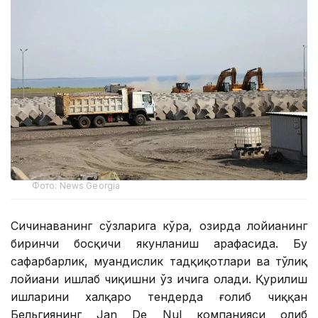
Фото: News Georgia
Сичинаванинг сўзларига кўра, ҳозирда лойиҳанинг
биринчи босқичи якунланиш арафасида. Бу
сафарбарлик, муҳандислик тадқиқотлари ва тўлиқ
лойиҳани ишлаб чиқишни ўз ичига олади. Қурилиш
ишларини халқаро тендерда ғолиб чиққан
Бельгиянинг Jan De Nul компанияси олиб