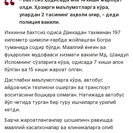
олди. Ҳозирги маълумотларга кўра,
улардан 2 тасининг аҳволи оғир, – деди
полиция вакили.
Иккинчи бахтсиз ҳодиса Даккадан тахминан 197
километр шимоли-ғарбда жойлашган Богра
туманида содир бўлди. Маҳаллий ёнғин ва
фуқаролик мудофааси хизмати вакили Мд. Шаҳидул
Исломнинг сўзларига кўра, ҳодисада 7 киши ҳалок
бўлган ва 15 киши жароҳат олган.
Дастлабки маълумотларга кўра, автобус
ҳайдовчиси тезликни оширган ва транспорт
воситасини бошқара олмаган. Натижада автобус
йўл четида турган бир гуруҳ ишчиларга урилиб
кетди.
Барча жароҳатланганлар шошилинч равишда
маҳаллий касалхоналар ва клиникаларга олиб