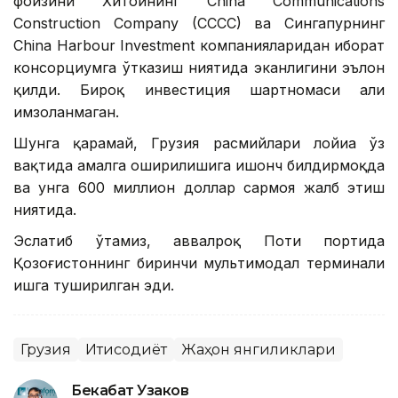
фоизини Хитойнинг China Communications
Construction Company (CCCC) ва Сингапурнинг
China Harbour Investment компанияларидан иборат
консорциумга ўтказиш ниятида эканлигини эълон
қилди. Бироқ инвестиция шартномаси ҳали
имзоланмаган.
Шунга қарамай, Грузия расмийлари лойиҳа ўз
вақтида амалга оширилишига ишонч билдирмоқда
ва унга 600 миллион доллар сармоя жалб этиш
ниятида.
Эслатиб ўтамиз, аввалроқ Поти портида
Қозоғистоннинг биринчи мультимодал терминали
ишга туширилган эди.
Грузия
Иқтисодиёт
Жаҳон янгиликлари
Бекабат Узаков