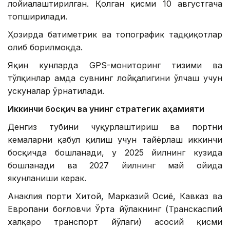
лойиҳалаштирилган. Қолган қисми 10 августгача
топширилади.
Ҳозирда батиметрик ва топографик тадқиқотлар
олиб борилмоқда.
Яқин кунларда GPS-мониторинг тизими ва
тўлқинлар ҳамда сувнинг лойқалигини ўлчаш учун
ускуналар ўрнатилади.
Иккинчи босқич ва унинг стратегик аҳамияти
Денгиз тубини чуқурлаштириш ва портни
кемаларни қабул қилиш учун тайёрлаш иккинчи
босқичда бошланади, у 2025 йилнинг кузида
бошланади ва 2027 йилнинг май ойида
якунланиши керак.
Анаклия порти Хитой, Марказий Осиё, Кавказ ва
Европани боғловчи Ўрта йўлакнинг (Транскаспий
халқаро транспорт йўлаги) асосий қисми