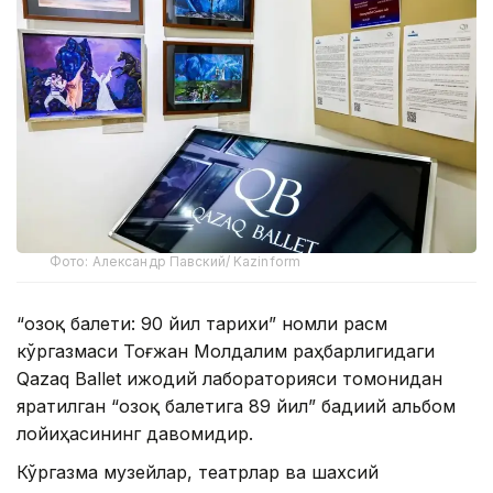
Фото: Александр Павский/ Kazinform
“Қозоқ балети: 90 йил тарихи” номли расм
кўргазмаси Тоғжан Молдалим раҳбарлигидаги
Qazaq Ballet ижодий лабораторияси томонидан
яратилган “Қозоқ балетига 89 йил” бадиий альбом
лойиҳасининг давомидир.
Кўргазма музейлар, театрлар ва шахсий