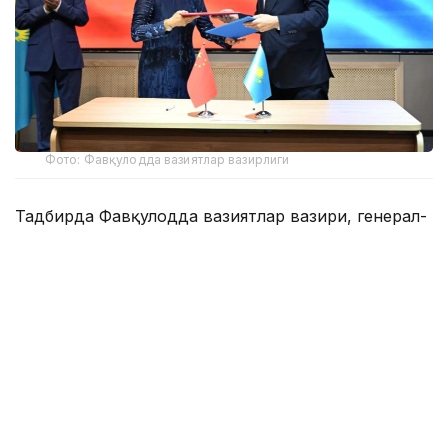
Фото: Фавқулодда вазиятлар вазирлиги
Тадбирда Фавқулодда вазиятлар вазири, генерал-
лейтенант Чингиз Аринов, Алмати ҳокими Дархан
Сатибалди, Хитой Халқ Республикасининг
Алматидаги Бош консули Су Фанцю, ХХР Зилзила
бошқармаси Геофизика институти вакиллари,
давлат органлари, илмий жамоатчилик вакиллари
ва таклиф этилган меҳмонлар иштирок этдилар.