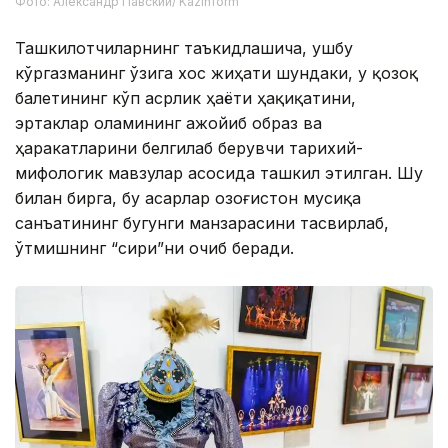
Фото: Александр Павский/ Kazinform
Ташкилотчиларнинг таъкидлашича, ушбу
кўргазманинг ўзига хос жиҳати шундаки, у қозоқ
балетининг кўп асрлик ҳаёти ҳақиқатини,
эртаклар оламининг ажойиб образ ва
ҳаракатларини белгилаб берувчи тарихий-
мифологик мавзулар асосида ташкил этилган. Шу
билан бирга, бу асарлар Қозоғистон мусиқа
санъатининг бугунги манзарасини тасвирлаб,
ўтмишнинг “сири”ни очиб беради.