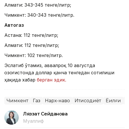
Алмати: 343-345 тенге/литр;
Чимкент: 340-343 тенге/литр.
Автогаз
Астана: 112 тенге/литр;
Алмати: 112 тенге/литр;
Чимкент: 102 тенге/литр.
Эслатиб ўтамиз, аввалроқ 10 августда
Қозоғистонда доллар қанча тенгедан сотилиши
ҳақида хабар
берган эдик.
Чимкент
Газ
Нарх-наво
Иқтисодиёт
Ёқилғи
Б
Ляззат Сейданова
Муаллиф