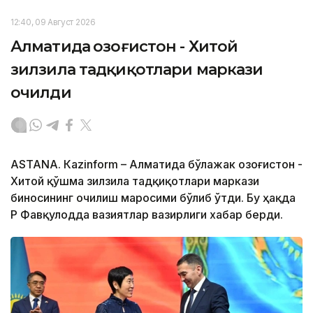
12:40, 09 Август 2026
Алматида Қозоғистон - Хитой
зилзила тадқиқотлари маркази
очилди
ASTANА. Кazinform – Алматида бўлажак Қозоғистон -
Хитой қўшма зилзила тадқиқотлари маркази
биносининг очилиш маросими бўлиб ўтди. Бу ҳақда
ҚР Фавқулодда вазиятлар вазирлиги хабар берди.