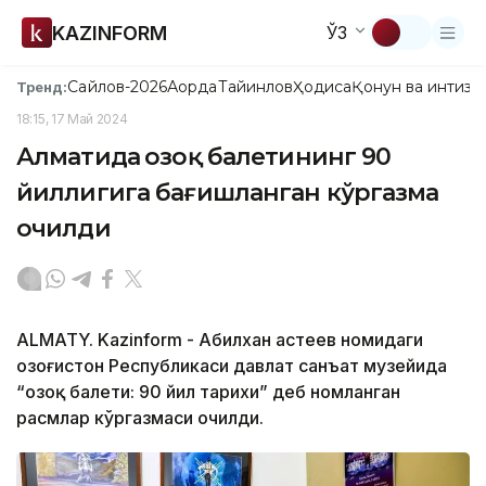
KAZINFORM
ЎЗ
Сайлов-2026
Ақорда
Тайинлов
Ҳодиса
Қонун ва интизо
Тренд:
18:15, 17 Май 2024
Алматида Қозоқ балетининг 90
йиллигига бағишланган кўргазма
очилди
ALMATY. Kazinform - Абилхан Қастеев номидаги
Қозоғистон Республикаси давлат санъат музейида
“Қозоқ балети: 90 йил тарихи” деб номланган
расмлар кўргазмаси очилди.