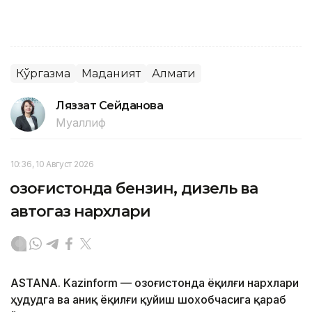
Кўргазма
Маданият
Алмати
Ляззат Сейданова
Муаллиф
10:36, 10 Август 2026
Қозоғистонда бензин, дизель ва
автогаз нархлари
ASTANA. Kazinform — Қозоғистонда ёқилғи нархлари
ҳудудга ва аниқ ёқилғи қуйиш шохобчасига қараб