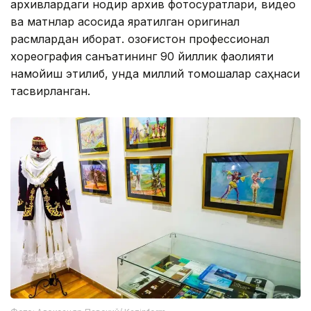
архивлардаги нодир архив фотосуратлари, видео
ва матнлар асосида яратилган оригинал
расмлардан иборат. Қозоғистон профессионал
хореография санъатининг 90 йиллик фаолияти
намойиш этилиб, унда миллий томошалар саҳнаси
тасвирланган.