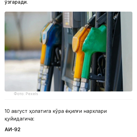
ўзгаради.
Фото: Pexels
10 август ҳолатига кўра ёқилғи нархлари
қуйидагича:
АИ-92