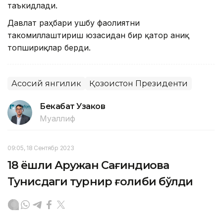
таъкидлади.
Давлат раҳбари ушбу фаолиятни
такомиллаштириш юзасидан бир қатор аниқ
топшириқлар берди.
Асосий янгилик
Қозоғистон Президенти
Бекабат Узаков
Муаллиф
09:05, 18 Сентябр 2023
18 ёшли Аружан Сағиндиқова
Тунисдаги турнир ғолиби бўлди