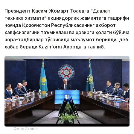
Президент Қасим-Жомарт Тоқаевга “Давлат
техника хизмати” акциядорлик жамиятига ташрифи
чоғида Қозоғистон Республикасининг ахборот
хавфсизлигини таъминлаш ва ҳозирги ҳолати бўйича
чора-тадбирлар тўғрисида маълумот берилди, деб
хабар беради Каzinform Акордага таяниб.
Фото: Akorda