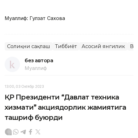
Муаллиф: Гулзат Сахова
Соғлиқни сақлаш
Тиббиёт
Асосий янгилик
Ва
без автора
Муаллиф
13:00, 03 Октябр 2023
ҚР Президенти “Давлат техника
хизмати” акциядорлик жамиятига
ташриф буюрди