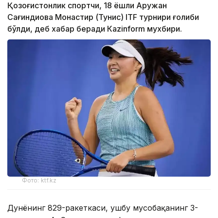
Қозоғистонлик спортчи, 18 ёшли Аружан
Сағиндиқова Монастир (Тунис) ITF турнири ғолиби
бўлди, деб хабар беради Каzinform мухбири.
Фото: ktf.kz
Дунёнинг 829-ракеткаси, ушбу мусобақанинг 3-