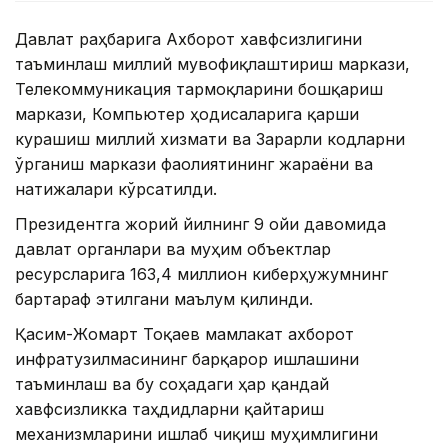
Давлат раҳбарига Ахборот хавфсизлигини
таъминлаш миллий мувофиқлаштириш маркази,
Телекоммуникация тармоқларини бошқариш
маркази, Компьютер ҳодисаларига қарши
курашиш миллий хизмати ва Зарарли кодларни
ўрганиш маркази фаолиятининг жараёни ва
натижалари кўрсатилди.
Президентга жорий йилнинг 9 ойи давомида
давлат органлари ва муҳим объектлар
ресурсларига 163,4 миллион киберҳужумнинг
бартараф этилгани маълум қилинди.
Қасим-Жомарт Тоқаев мамлакат ахборот
инфратузилмасининг барқарор ишлашини
таъминлаш ва бу соҳадаги ҳар қандай
хавфсизликка таҳдидларни қайтариш
механизмларини ишлаб чиқиш муҳимлигини