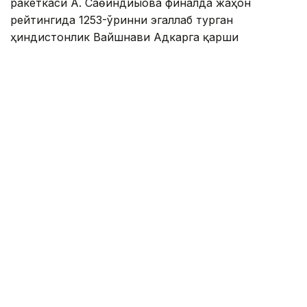
ракеткаси А. Саөиндиыова финалда жаҳон
рейтингида 1253-ўринни эгаллаб турган
ҳиндистонлик Вайшнави Адкарга қарши
чемпионлик учун кураш олиб борди.
Биринчи партия кескин курашлар остида ўтди,
Аружан тай-брейкда муваффақиятли ўйнади - 7:6
(8:6).
Иккинчи сетда қозоғистонлик ёш теннисчи
рақибига ҳеч қандай имконият қолдирмади - 6:0.
Шу тариқа Аружан Сағиндиқова муҳим ғалабага
эришди.
Эслатиб ўтамиз, аввалроқ Аружан Сағиндиқова
Тунисдаги мусобақа финалига чиққани ҳақида
хабар
берган эдик.
Муаллиф: Ғайсағали Сейтақ