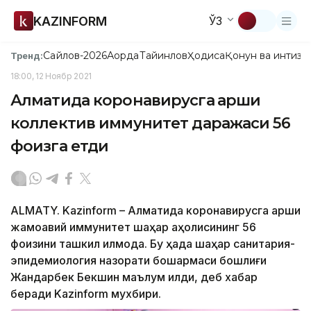
KAZINFORM
ЎЗ
Сайлов-2026
Ақорда
Тайинлов
Ҳодиса
Қонун ва интизо
Тренд:
18:00, 12 Ноябр 2021
Алматида коронавирусга қарши
коллектив иммунитет даражаси 56
фоизга етди
ALMATY. Kazinform – Алматида коронавирусга қарши
жамоавий иммунитет шаҳар аҳолисининг 56
фоизини ташкил қилмоқда. Бу ҳақда шаҳар санитария-
эпидемиология назорати бошқармаси бошлиғи
Жандарбек Бекшин маълум қилди, деб хабар
беради Kazinform мухбири.