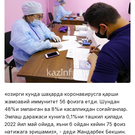
«Ҳозирги кунда шаҳарда коронавирусга қарши
жамоавий иммунитет 56 фоизга етди. Шундан
48%и эмланган ва 8%и касалликдан соғайганлар.
Эмлаш даражаси кунига 0,1%ни ташкил қилади.
2022 йил май ойида, яъни 6 ойдан кейин 75 фоиз
натижага эришамиз», - деди Жандарбек Бекшин.