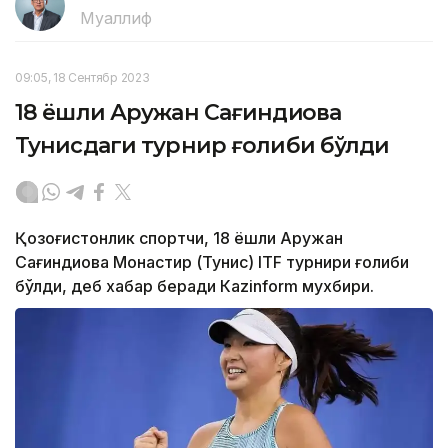
Муаллиф
09:05, 18 Сентябр 2023
18 ёшли Аружан Сағиндиқова
Тунисдаги турнир ғолиби бўлди
Қозоғистонлик спортчи, 18 ёшли Аружан
Сағиндиқова Монастир (Тунис) ITF турнири ғолиби
бўлди, деб хабар беради Каzinform мухбири.