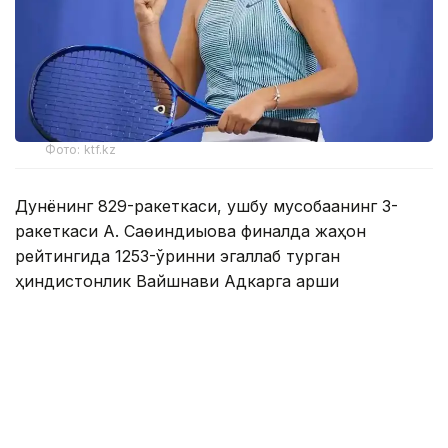
Фото: ktf.kz
Дунёнинг 829-ракеткаси, ушбу мусобақанинг 3-
ракеткаси А. Саөиндиыова финалда жаҳон
рейтингида 1253-ўринни эгаллаб турган
ҳиндистонлик Вайшнави Адкарга қарши
чемпионлик учун кураш олиб борди.
Биринчи партия кескин курашлар остида ўтди,
Аружан тай-брейкда муваффақиятли ўйнади - 7:6
(8:6).
Иккинчи сетда қозоғистонлик ёш теннисчи рақибига