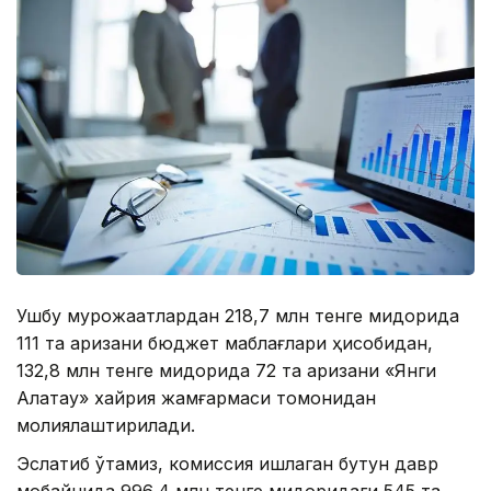
Ушбу мурожаатлардан 218,7 млн тенге миқдорида
111 та аризани бюджет маблағлари ҳисобидан,
132,8 млн тенге миқдорида 72 та аризани «Янги
Алатау» хайрия жамғармаси томонидан
молиялаштирилади.
Эслатиб ўтамиз, комиссия ишлаган бутун давр