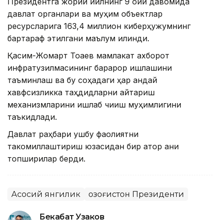
Президентга жорий йилнинг 9 ойи давомида
давлат органлари ва муҳим объектлар
ресурсларига 163,4 миллион киберҳужумнинг
бартараф этилгани маълум қилинди.
Қасим-Жомарт Тоқаев мамлакат ахборот
инфратузилмасининг барқарор ишлашини
таъминлаш ва бу соҳадаги ҳар қандай
хавфсизликка таҳдидларни қайтариш
механизмларини ишлаб чиқиш муҳимлигини
таъкидлади.
Давлат раҳбари ушбу фаолиятни
такомиллаштириш юзасидан бир қатор аниқ
топшириқлар берди.
Асосий янгилик
Қозоғистон Президенти
Бекабат Узаков