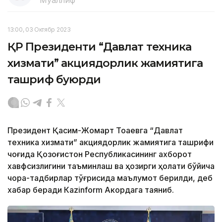
Муаллиф
13:00, 03 Октябр 2023
ҚР Президенти “Давлат техника
хизмати” акциядорлик жамиятига
ташриф буюрди
Президент Қасим-Жомарт Тоқаевга “Давлат
техника хизмати” акциядорлик жамиятига ташрифи
чоғида Қозоғистон Республикасининг ахборот
хавфсизлигини таъминлаш ва ҳозирги ҳолати бўйича
чора-тадбирлар тўғрисида маълумот берилди, деб
хабар беради Каzinform Акордага таяниб.