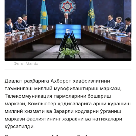
Фото: Akorda
Давлат раҳбарига Ахборот хавфсизлигини
таъминлаш миллий мувофиқлаштириш маркази,
Телекоммуникация тармоқларини бошқариш
маркази, Компьютер ҳодисаларига қарши курашиш
миллий хизмати ва Зарарли кодларни ўрганиш
маркази фаолиятининг жараёни ва натижалари
кўрсатилди.