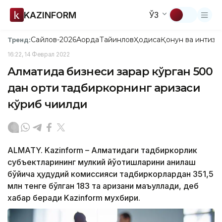
KAZINFORM
ЎЗ
Сайлов-2026
Ақорда
Тайинлов
Ҳодиса
Қонун ва интизо
Тренд:
16:22, 14 Феврал 2022
Алматида бизнеси зарар кўрган 500
дан ортиқ тадбиркорнинг аризаси
кўриб чиқилди
ALMATY. Kazinform – Алматидаги тадбиркорлик
субъектларининг мулкий йўқотишларини аниқлаш
бўйича ҳудудий комиссияси тадбиркорлардан 351,5
млн тенге бўлган 183 та аризани маъқуллади, деб
хабар беради Kazinform мухбири.