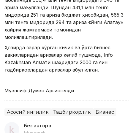
мобайнида 996,4 млн тенге миқдоридаги 545 та
ариза маъқулланди. Шундан 431,1 млн тенге
миқдорида 251 та ариза бюджет ҳисобидан, 565,3
млн тенге миқдорида 294 та ариза «Янги Алатау»
хайрия жамғармаси томонидан
молиялаштирилади.
Ҳозирда зарар кўрган кичик ва ўрта бизнес
вакилларидан аризалар келиб тушмоқда, Info
Kazakhstan Алмати шаҳридаги 2000 га яқин
тадбиркорлардан аризалар қабул қилган.
Муаллиф: Думан Арғингелди
Асосий янгилик
Тадбиркорлик
Бизнес
без автора