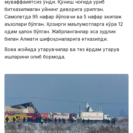
муваффақиятсиз қўнди. Қўниш чоғида қуриб
битказилмаган уйнинг деворига урилган.
Самолетда 95 нафар йўловчи ва 5 нафар экипаж
аъзолари бўлган. Ҳозирги маълумотларга кўра 12
одам ҳалок бўлган. Жабрланганлар эса зудлик
билан Алмати шифоҳоналарига етказилди.
Воқеа жойида қутқарувчилар ва тез ёрдам қутқарув
ишларини олиб бормоқда.