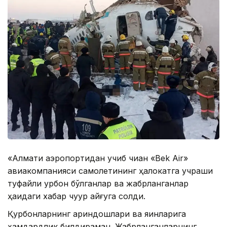
«Алмати аэропортидан учиб чиққан «Bek Air»
авиакомпанияси самолетининг ҳалокатга учраши
туфайли қурбон бўлганлар ва жабрланганлар
ҳақидаги хабар чуқур қайғуга солди.
Қурбонларнинг қариндошлари ва яқинларига
ҳамдардлик билдираман. Жабрланганларнинг