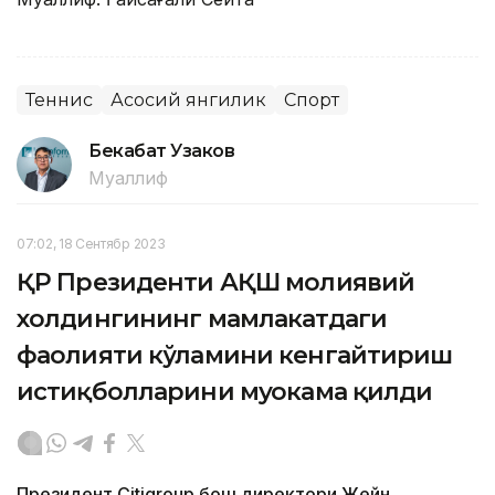
Теннис
Асосий янгилик
Спорт
Бекабат Узаков
Муаллиф
07:02, 18 Сентябр 2023
ҚР Президенти АҚШ молиявий
холдингининг мамлакатдаги
фаолияти кўламини кенгайтириш
истиқболларини муҳокама қилди
Президент Citigroup бош директори Жейн