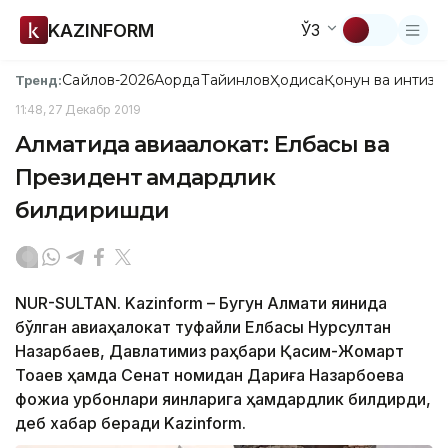
KAZINFORM
ЎЗ
Сайлов-2026
Ақорда
Тайинлов
Ҳодиса
Қонун ва интизо
Тренд:
11:48, 27 Декабр 2019
Алматида авиаҳалокат: Елбасы ва
Президент ҳамдардлик
билдиришди
NUR-SULTAN. Kazinform – Бугун Алмати яқинида
бўлган авиаҳалокат туфайли Елбасы Нурсултан
Назарбаев, Давлатимиз раҳбари Қасим-Жомарт
Тоқаев ҳамда Сенат номидан Дариға Назарбоева
фожиа қурбонлари яқинларига ҳамдардлик билдирди,
деб хабар беради Kazinform.