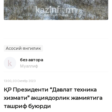
Асосий янгилик
без автора
Муаллиф
13:00, 03 Октябр 2023
ҚР Президенти “Давлат техника
хизмати” акциядорлик жамиятига
ташриф буюрди