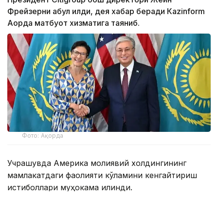
Фрейзерни қабул қилди, дея хабар беради Кazinform
Ақорда матбуот хизматига таяниб.
Фото: Ақорда
Учрашувда Америка молиявий холдингининг
мамлакатдаги фаолияти кўламини кенгайтириш
истиқболлари муҳокама қилинди.
Мамлакатдаги ягона Америка банки бўлган Citibank
Kazakhstan халқаро инвесторлар, давлат сектори