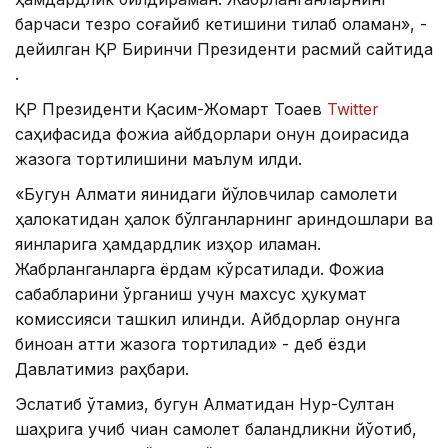
барчаси тезроқ соғайиб кетишини тилаб қоламан», -
дейилган ҚР Биринчи Президенти расмий сайтида
.
ҚР Президенти Қасим-Жомарт Тоқаев
Twitter
саҳифасида фожиа айбдорлари қонун доирасида
жазога тортилишини маълум қилди.
«Бугун Алмати яқинидаги йўловчилар самолети
ҳалокатидан ҳалок бўлганларнинг қариндошлари ва
яқинларига ҳамдардлик изҳор қиламан.
Жабрланганларга ёрдам кўрсатилади. Фожиа
сабабларини ўрганиш учун махсус ҳукумат
комиссияси ташкил қилинди. Айбдорлар қонунга
биноан қаттиқ жазога тортилади» - деб ёзди
Давлатимиз раҳбари.
Эслатиб ўтамиз, бугун Алматидан Нур-Султан
шаҳрига учиб чиққан самолет баландликни йўқотиб,