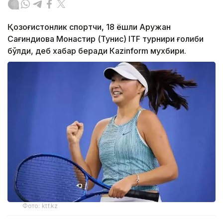
Қозоғистонлик спортчи, 18 ёшли Аружан
Сағиндиқова Монастир (Тунис) ITF турнири ғолиби
бўлди, деб хабар беради Каzinform мухбири.
Фото: ktf.kz