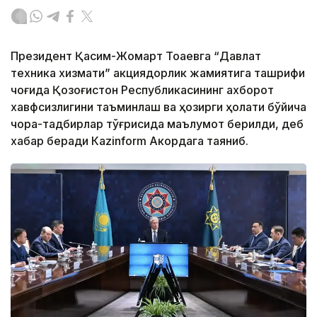
Президент Қасим-Жомарт Тоқаевга “Давлат
техника хизмати” акциядорлик жамиятига ташрифи
чоғида Қозоғистон Республикасининг ахборот
хавфсизлигини таъминлаш ва ҳозирги ҳолати бўйича
чора-тадбирлар тўғрисида маълумот берилди, деб
хабар беради Каzinform Акордага таяниб.