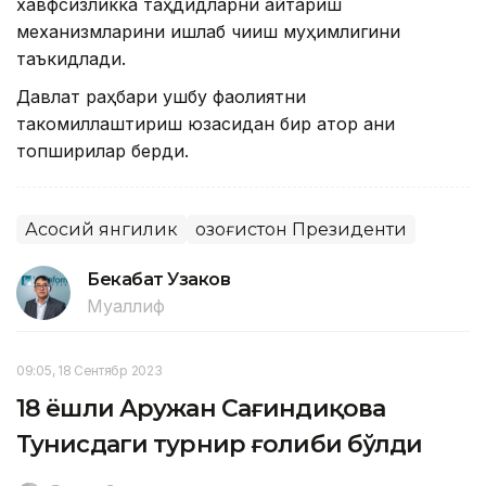
хавфсизликка таҳдидларни қайтариш
механизмларини ишлаб чиқиш муҳимлигини
таъкидлади.
Давлат раҳбари ушбу фаолиятни
такомиллаштириш юзасидан бир қатор аниқ
топшириқлар берди.
Асосий янгилик
Қозоғистон Президенти
Бекабат Узаков
Муаллиф
09:05, 18 Сентябр 2023
18 ёшли Аружан Сағиндиқова
Тунисдаги турнир ғолиби бўлди