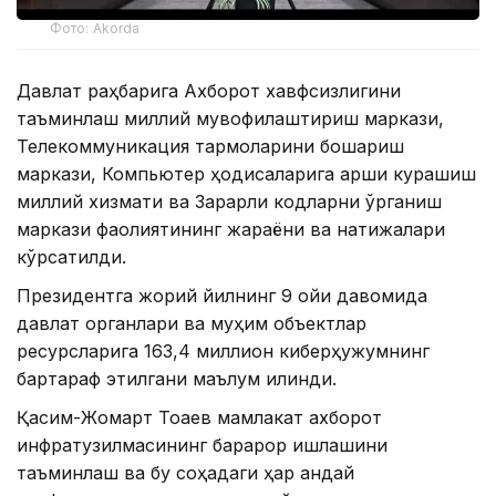
Фото: Akorda
Давлат раҳбарига Ахборот хавфсизлигини
таъминлаш миллий мувофиқлаштириш маркази,
Телекоммуникация тармоқларини бошқариш
маркази, Компьютер ҳодисаларига қарши курашиш
миллий хизмати ва Зарарли кодларни ўрганиш
маркази фаолиятининг жараёни ва натижалари
кўрсатилди.
Президентга жорий йилнинг 9 ойи давомида
давлат органлари ва муҳим объектлар
ресурсларига 163,4 миллион киберҳужумнинг
бартараф этилгани маълум қилинди.
Қасим-Жомарт Тоқаев мамлакат ахборот
инфратузилмасининг барқарор ишлашини
таъминлаш ва бу соҳадаги ҳар қандай