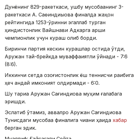
Дунёнинг 829-ракеткаси, ушбу мусобақанинг 3-
ракеткаси А. Саөиндиыова финалда жаҳон
рейтингида 1253-ўринни эгаллаб турган
ҳиндистонлик Вайшнави Адкарга қарши
чемпионлик учун кураш олиб борди.
Биринчи партия кескин курашлар остида ўтди,
Аружан тай-брейкда муваффақиятли ўйнади - 7:6
(8:6).
Иккинчи сетда қозоғистонлик ёш теннисчи рақибига
ҳеч қандай имконият қолдирмади - 6:0.
Шу тариқа Аружан Сағиндиқова муҳим ғалабага
эришди.
Эслатиб ўтамиз, аввалроқ Аружан Сағиндиқова
Тунисдаги мусобақа финалига чиққани ҳақида
хабар
берган эдик.
Муаллиф: Ғайсағали Сейтақ