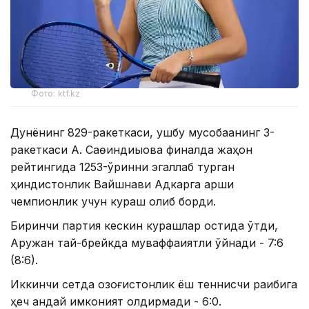
Фото: ktf.kz
Дунёнинг 829-ракеткаси, ушбу мусобақанинг 3-
ракеткаси А. Саөиндиыова финалда жаҳон
рейтингида 1253-ўринни эгаллаб турган
ҳиндистонлик Вайшнави Адкарга қарши
чемпионлик учун кураш олиб борди.
Биринчи партия кескин курашлар остида ўтди,
Аружан тай-брейкда муваффақиятли ўйнади - 7:6
(8:6).
Иккинчи сетда қозоғистонлик ёш теннисчи рақибига
ҳеч қандай имконият қолдирмади - 6:0.