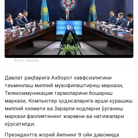
Фото: Akorda
Давлат раҳбарига Ахборот хавфсизлигини
таъминлаш миллий мувофиқлаштириш маркази,
Телекоммуникация тармоқларини бошқариш
маркази, Компьютер ҳодисаларига қарши курашиш
миллий хизмати ва Зарарли кодларни ўрганиш
маркази фаолиятининг жараёни ва натижалари
кўрсатилди.
Президентга жорий йилнинг 9 ойи давомида