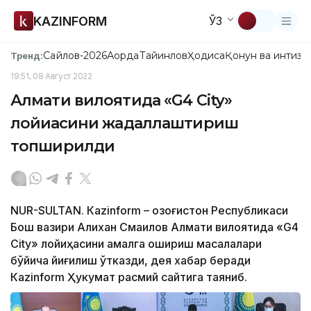
KAZINFORM
ЎЗ
Сайлов-2026
Ақорда
Тайинлов
Ҳодиса
Қонун ва интизо
Тренд:
19:51, 08 Август 2022
Алмати вилоятида «G4 City»
лойиҳасини жадаллаштириш
топширилди
NUR-SULTAN. Кazinform – Қозоғистон Республикаси
Бош вазири Алихан Смаилов Алмати вилоятида «G4
City» лойиҳасини амалга ошириш масалалари
бўйича йиғилиш ўтказди, дея хабар беради
Кazinform Ҳукумат расмий сайтига таяниб.