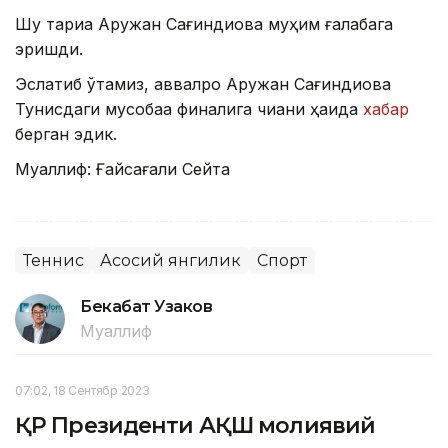
Шу тариқа Аружан Сағиндиқова муҳим ғалабага
эришди.
Эслатиб ўтамиз, аввалроқ Аружан Сағиндиқова
Тунисдаги мусобақа финалига чиққани ҳақида
хабар
берган эдик.
Муаллиф: Ғайсағали Сейтақ
Теннис
Асосий янгилик
Спорт
Бекабат Узаков
Муаллиф
07:02, 18 Сентябр 2023
ҚР Президенти АҚШ молиявий