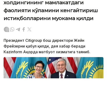
холдингининг мамлакатдаги
фаолияти кўламини кенгайтириш
истиқболларини муҳокама қилди
Президент Citigroup бош директори Жейн
Фрейзерни қабул қилди, дея хабар беради
Кazinform Ақорда матбуот хизматига таяниб.