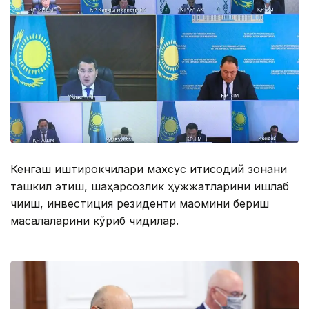
Кенгаш иштирокчилари махсус иқтисодий зонани
ташкил этиш, шаҳарсозлик ҳужжатларини ишлаб
чиқиш, инвестиция резиденти мақомини бериш
масалаларини кўриб чиқдилар.