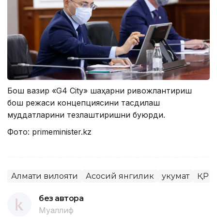
Бош вазир «G4 City» шаҳарни ривожлантириш
бош режаси концепциясини тасдиқлаш
муддатларини тезлаштиришни буюрди.
Фото: primeminister.kz
Алмати вилояти
Асосий янгилик
Ҳукумат
ҚР Б
без автора
Муаллиф