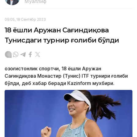
Муаллиф
09:05, 18 Сентябр 2023
18 ёшли Аружан Сағиндиқова
Тунисдаги турнир ғолиби бўлди
Қозоғистонлик спортчи, 18 ёшли Аружан
Сағиндиқова Монастир (Тунис) ITF турнири ғолиби
бўлди, деб хабар беради Каzinform мухбири.