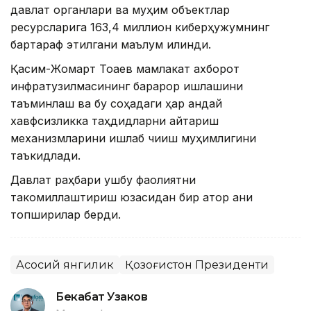
давлат органлари ва муҳим объектлар
ресурсларига 163,4 миллион киберҳужумнинг
бартараф этилгани маълум қилинди.
Қасим-Жомарт Тоқаев мамлакат ахборот
инфратузилмасининг барқарор ишлашини
таъминлаш ва бу соҳадаги ҳар қандай
хавфсизликка таҳдидларни қайтариш
механизмларини ишлаб чиқиш муҳимлигини
таъкидлади.
Давлат раҳбари ушбу фаолиятни
такомиллаштириш юзасидан бир қатор аниқ
топшириқлар берди.
Асосий янгилик
Қозоғистон Президенти
Бекабат Узаков