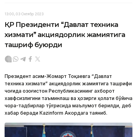
13:00, 03 Октябр 2023
ҚР Президенти “Давлат техника
хизмати” акциядорлик жамиятига
ташриф буюрди
Президент Қасим-Жомарт Тоқаевга “Давлат
техника хизмати” акциядорлик жамиятига ташрифи
чоғида Қозоғистон Республикасининг ахборот
хавфсизлигини таъминлаш ва ҳозирги ҳолати бўйича
чора-тадбирлар тўғрисида маълумот берилди, деб
хабар беради Каzinform Акордага таяниб.