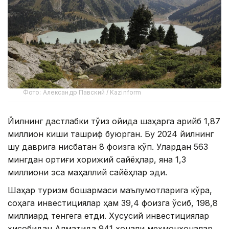
Фото: Александр Павский / Kazinform
Йилнинг дастлабки тўққиз ойида шаҳарга қарийб 1,87
миллион киши ташриф буюрган. Бу 2024 йилнинг
шу даврига нисбатан 8 фоизга кўп. Улардан 563
мингдан ортиғи хорижий сайёҳлар, яна 1,3
миллиони эса маҳаллий сайёҳлар эди.
Шаҳар туризм бошқармаси маълумотларига кўра,
соҳага инвестициялар ҳам 39,4 фоизга ўсиб, 198,8
миллиард тенгега етди. Хусусий инвестициялар
ҳисобидан Алматида 941 хонали меҳмонхоналар,