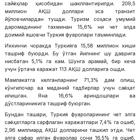
сайёҳлар ҳисобидан шакллантирилди. 209,5
миллион АҚШ доллари эса транзит
йўловчилардан тушди. Туризм соҳаси умумий
даромадининг тахминан 15,6% ни чет элда
доимий яшовчи Туркия фуқаролари таъминлади.
Иккинчи чоракда Туркияга 15,58 миллион киши
ташриф буюрди. Бу ўтган йилнинг шу даврига
нисбатан 5,1% га кам. Шунга қарамай, бир кеча
учун ўртача харажат 113 АҚШ долларига ошди.
Мамлакатга келганларнинг 71,3% дам олиш,
кўнгилочар ва маданий тадбирлар учун саёҳат
қилишган. Яна 16,6% қариндошлари ва
дўстлариникига ташриф буюрган.
Бундан ташқари, Туркия фуқароларининг чет элга
саёҳатларга сарфлаган харажатлари 7,4% га ошиб,
2,96 миллиард АҚШ долларини ташкил этди. Чет
элга сафар қилган фуқаролар сони 16,5% га ошиб,