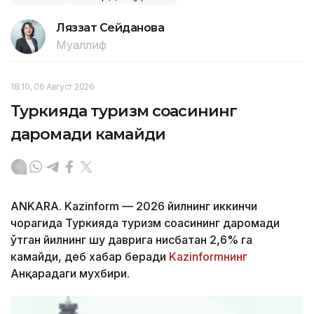
Ляззат Сейданова
Муаллиф
18:10, 06 Август 2026
Туркияда туризм соҳасининг
даромади камайди
ANKARA. Kazinform — 2026 йилнинг иккинчи
чорагида Туркияда туризм соҳасининг даромади
ўтган йилнинг шу даврига нисбатан 2,6% га
камайди, деб хабар беради
Kazinformнинг
Анқарадаги мухбири.