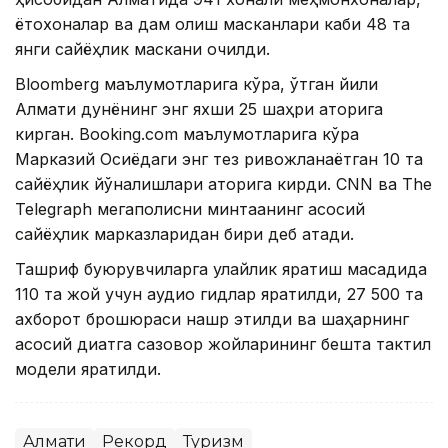
ётоқхоналар ва дам олиш масканлари каби 48 та
янги сайёҳлик маскани очилди.
Bloomberg маълумотларига кўра, ўтган йили
Алмати дунёнинг энг яхши 25 шаҳри қаторига
кирган. Booking.com маълумотларига кўра
Марказий Осиёдаги энг тез ривожланаётган 10 та
сайёҳлик йўналишлари қаторига кирди. CNN ва The
Telegraph мегаполисни минтақанинг асосий
сайёҳлик марказларидан бири деб атади.
Ташриф буюрувчиларга қулайлик яратиш мақсадида
110 та жой учун аудио гидлар яратилди, 27 500 та
ахборот брошюраси нашр этилди ва шаҳарнинг
асосий диққатга сазовор жойларининг бешта тактил
модели яратилди.
Алмати
Рекорд
Туризм