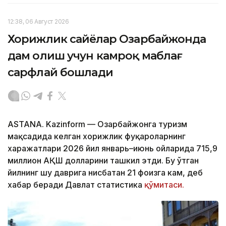
12:38, 06 Август 2026
Хорижлик сайёҳлар Озарбайжонда
дам олиш учун камроқ маблағ
сарфлай бошлади
ASTANA. Kazinform — Озарбайжонга туризм
мақсадида келган хорижлик фуқароларнинг
харажатлари 2026 йил январь–июнь ойларида 715,9
миллион АҚШ долларини ташкил этди. Бу ўтган
йилнинг шу даврига нисбатан 21 фоизга кам, деб
хабар беради Давлат статистика
қўмитаси.