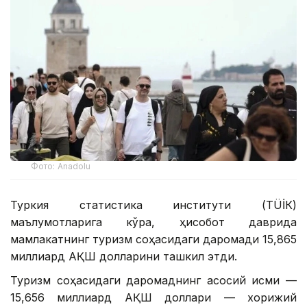
Фото: Anadolu
Туркия статистика институти (ТÜİК)
маълумотларига кўра, ҳисобот даврида
мамлакатнинг туризм соҳасидаги даромади 15,865
миллиард АҚШ долларини ташкил этди.
Туризм соҳасидаги даромаднинг асосий қисми —
15,656 миллиард АҚШ доллари — хорижий