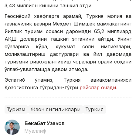
3,43 миллион кишини ташкил этди.
Геосиёсий хавфларга қарамай, Туркия молия ва
ғазначилик вазири Меҳмет Шимшек мамлакатнинг
йиллик туризм соҳаси даромади 65,2 миллиард
АҚШ долларини ташкил этганини айтди. Унинг
сўзларига кўра, ҳукумат солиқ имтиёзлари,
молиялаштириш дастурлари ва йил давомида
туризмни ривожлантириш чоралари орқали соҳани
қўллаб-қувватлашда давом этмоқда.
Эслатиб ўтамиз, Туркия авиакомпанияси
Қозоғистонга тўғридан-тўғри
рейслар очади
.
Туризм
Жаҳон янгиликлари
Туркия
Бекабат Узаков
Муаллиф