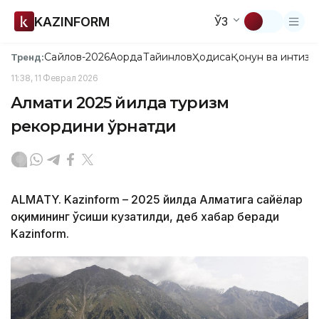
KAZINFORM
ЎЗ
Сайлов-2026
Ақорда
Тайинлов
Ҳодиса
Қонун ва интизо
Тренд:
11:38, 11 Феврал 2026
Алмати 2025 йилда туризм
рекордини ўрнатди
ALMATY. Kazinform – 2025 йилда Алматига сайёҳлар
оқимининг ўсиши кузатилди, деб хабар беради
Kazinform.