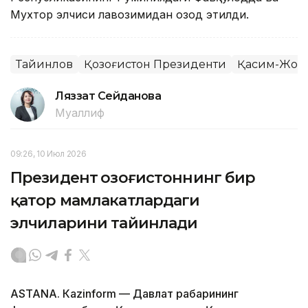
Мухтор элчиси лавозимидан озод этилди.
Тайинлов
Қозоғистон Президенти
Қасим-Жома
Ляззат Сейданова
Муаллиф
09:26, 10 Июл 2026
Президент Қозоғистоннинг бир
қатор мамлакатлардаги
элчиларини тайинлади
ASTANА. Кazinform — Давлат раҳбарининг