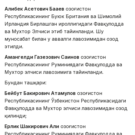
Алибек Асетович Бақаев
Қозоғистон
Республикасининг Буюк Британия ва Шимолий
Ирландия Бирлашган Қироллигидаги Фавқулодда
ва Мухтор Элчиси этиб тайинланди. Шу
муносабат билан у аввалги лавозимидан озод
этилди.
Амангелди Газезович Саинов
Қозоғистон
Республикасининг Руминиядаги Фавқулодда ва
Мухтор элчиси лавозимига тайинланди.
Бундан ташқари:
Бейбут Бакирович Атамқулов
Қозоғистон
Республикасининг Ўзбекистон Республикасидаги
Фавқулодда ва Мухтор элчиси лавозимидан озод
қилинди;
Ерлик Шакирович Али
Қозоғистон
Республикасининг Руминиядаги Фавқулодда ва