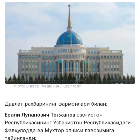
Фото: Виктор Федюнин / Kazinform
Давлат раҳбарининг фармонлари билан:
Ерали Луқпанович Тоғжанов
Қозоғистон
Республикасининг Ўзбекистон Республикасидаги
Фавқулодда ва Мухтор элчиси лавозимига
тайинланди;