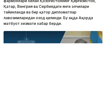
фармонлари билан Қозоғистоннинг Қирғизистон,
Қатар, Венгрия ва Сербиядаги янги элчилари
тайинланди ва бир қатор дипломатлар
лавозимларидан озод қилинди. Бу ҳақда Ақорда
матбуот хизмати хабар берди.
Фото: Ақорда
Давлат раҳбарининг фармонлари билан янги