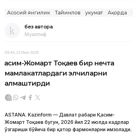
Асосий янгилик
Тайинлов
Ҳукумат
Ақорда
Қ
без автора
Муаллиф
09:45, 22 Июл 2026
Қасим-Жомарт Тоқаев бир нечта
мамлакатлардаги элчиларни
алмаштирди
ASTANA. Kazinform — Давлат раҳбари Қасим-
Жомарт Тоқаев бугун, 2026 йил 22 июлда кадрлар
ўзгариши бўйича бир қатор фармонларни имзолади.