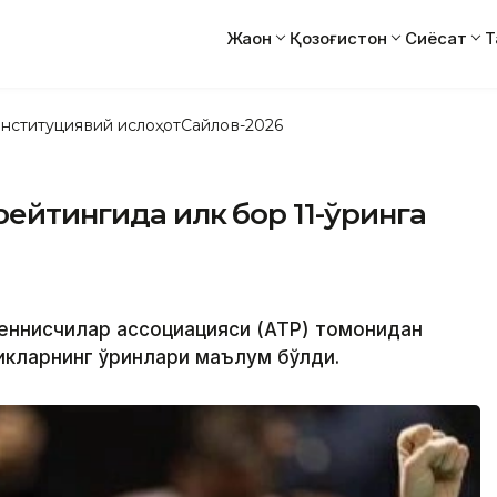
Жаҳон
Қозоғистон
Сиёсат
Т
нституциявий ислоҳот
Сайлов-2026
рейтингида илк бор 11-ўринга
еннисчилар ассоциацияси (АТP) томонидан
ликларнинг ўринлари маълум бўлди.