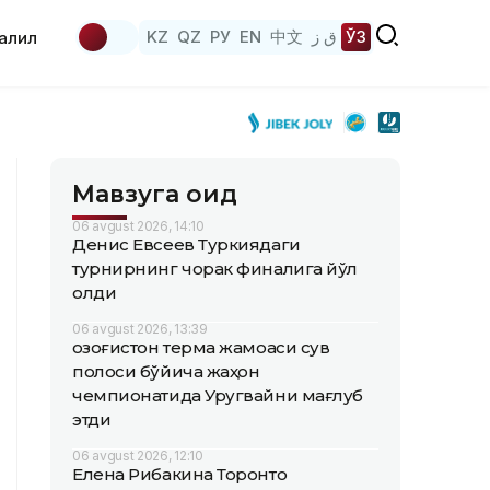
KZ
QZ
РУ
EN
中文
ق ز
ЎЗ
аҳлил
Мавзуга оид
06 avgust 2026, 14:10
Денис Евсеев Туркиядаги
турнирнинг чорак финалига йўл
олди
06 avgust 2026, 13:39
Қозоғистон терма жамоаси сув
полоси бўйича жаҳон
чемпионатида Уругвайни мағлуб
этди
06 avgust 2026, 12:10
Елена Рибакина Торонто