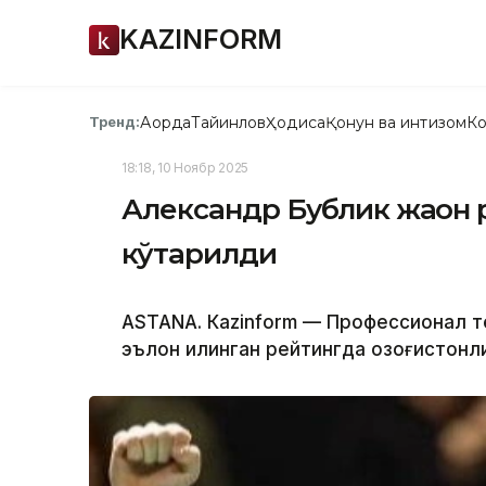
KAZINFORM
Ақорда
Тайинлов
Ҳодиса
Қонун ва интизом
Ко
Тренд:
18:18, 10 Ноябр 2025
Александр Бублик жаҳон 
кўтарилди
ASTANА. Каzinform — Профессионал т
эълон қилинган рейтингда қозоғистон