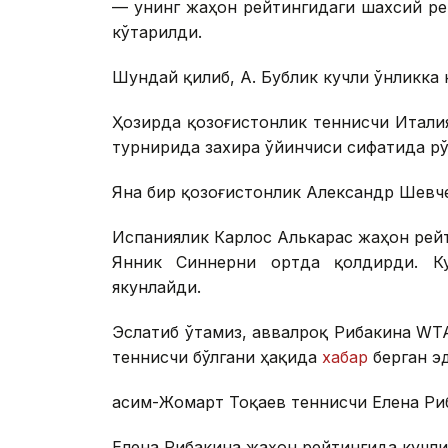
— унинг жаҳон рейтингидаги шахсий рек
кўтарилди.
Шундай қилиб, А. Бублик кучли ўнликка 
Ҳозирда қозоғистонлик теннисчи Итали
турнирида захира ўйинчиси сифатида рў
Яна бир қозоғистонлик Александр Шевче
Испаниялик Карлос Алькарас жаҳон рей
Янник Синнерни ортда қолдирди. Ку
якунлайди.
Эслатиб ўтамиз, аввалроқ Рибакина WТА
теннисчи бўлгани ҳақида
хабар
берган э
Қасим-Жомарт Тоқаев теннисчи Елена Ри
Елена Рибакина жаҳон рейтингида кучли