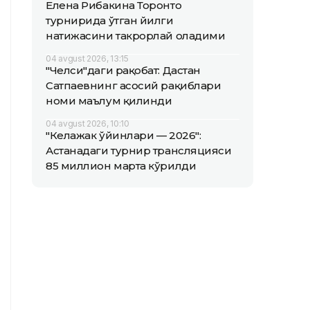
Елена Рибакина Торонто
турнирида ўтган йилги
натижасини такрорлай оладими
04 avgust 2026, 13:15
"Челси"даги рақобат: Дастан
Сатпаевнинг асосий рақиблари
номи маълум қилинди
04 avgust 2026, 10:10
"Келажак ўйинлари — 2026":
Астанадаги турнир трансляцияси
85 миллион марта кўрилди