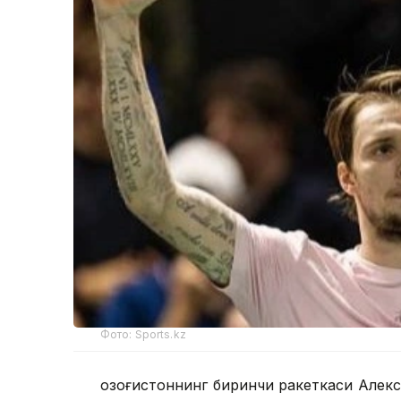
Фото: Sports.kz
Қозоғистоннинг биринчи ракеткаси Алекс