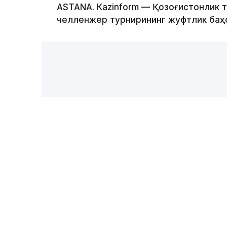
ASTANА. Кazinform — Қозоғистонлик 
челленжер турнирининг жуфтлик баҳс