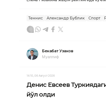
Теннис
Александр Бублик
Спорт
Бекабат Узаков
Муаллиф
14:10, 06 Август 2026
Денис Евсеев Туркиядаг
йўл олди