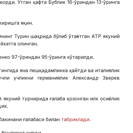
орди. Ўтган ҳафта Бублик 16-ўриндан 13-ўринга
киришга яқин.
янинг Турин шаҳрида бўлиб ўтаётган АТР якуний
йхатга олинган.
нко 97-ўриндан 95-ўринга кўтарилди.
тингида яна пешқадамликка қайтди ва италиялик
чли учликни германиялик Александр Зверев
 якуний турнирида ғалаба қозонган илк осиёлик
дик.
бакинани ғалабаси билан
табриклади
.
 бешликка кирди.