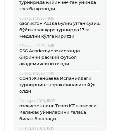
турнирида қийин кечган ўйинда
ғалаба қозонди
05 avgust 2026, 19:15
Қозоғистон АҚШда бўлиб ўтган сузиш
бўйича халқаро турнирда 17 та
медални қўлга киритди
05 avgust 2026, 16:15
PSG Academy Қозоғистонда
биринчи расмий футбол
академиясини очади
05 avgust 2026, 14:15
Соня Жиенбаева Испаниядаги
турнирнинг чорак финалига йўл
олди
04 avgust 2026, 15:37
Қозоғистоннинг Team KZ жамоаси
Келажак ўйинларини ғалаба
билан бошлади
04 avgust 2026, 15:15