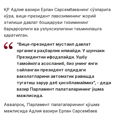
ҚР Адлия вазири Ерлан Сарсембаевнинг сўзларига
кўра, вице-президент лавозимининг жорий
этилиши давлат бошқаруви тизимининг
барқарорлиги ва узлуксизлигини таъминлашга
қаратилган.
“Вице-президент мустақил давлат
органига раҳбарлик қилмайди. У шунчаки
Президентни ифодалайди. Ушбу
тамойилга асосланиб, биз унинг янги
сайланган президент олдидаги
ваколатларини автоматик равишда
тугатиш зарур деб ҳисобламаймиз”, - деди
вазир Парламент палаталарининг қўшма
мажлисида.
Аввалроқ, Парламент палаталарининг қўшма
мажлисида Адлия вазири Ерлан Сарсембаев