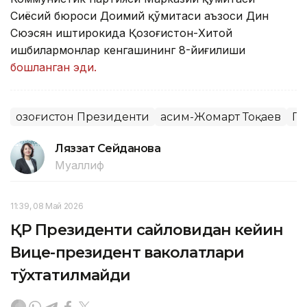
Сиёсий бюроси Доимий қўмитаси аъзоси Дин
Сюэсян иштирокида Қозоғистон-Хитой
ишбилармонлар кенгашининг 8-йиғилиши
бошланган эди.
Қозоғистон Президенти
Қасим-Жомарт Тоқаев
Пр
Ляззат Сейданова
Муаллиф
11:39, 08 Май 2026
ҚР Президенти сайловидан кейин
Вице-президент ваколатлари
тўхтатилмайди