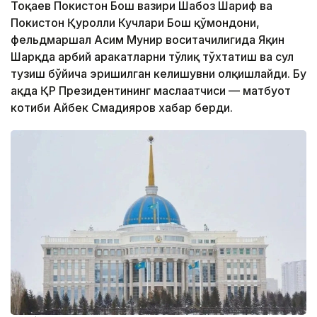
Тоқаев Покистон Бош вазири Шаҳбоз Шариф ва
Покистон Қуролли Кучлари Бош қўмондони,
фельдмаршал Асим Мунир воситачилигида Яқин
Шарқда ҳарбий ҳаракатларни тўлиқ тўхтатиш ва сулҳ
тузиш бўйича эришилган келишувни олқишлайди. Бу
ҳақда ҚР Президентининг маслаҳатчиси — матбуот
котиби Айбек Смадияров хабар берди.