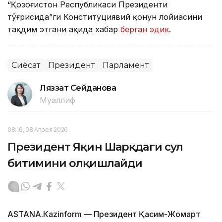
“Қозоғистон Республикаси Президенти
тўғрисида”ги Конституциявий қонун лойиҳасини
тақдим этгани ҳақида хабар
берган эдик
.
Сиёсат
Президент
Парламент
Ляззат Сейданова
Муаллиф
08:16, 08 Апрел 2026
Президент Яқин Шарқдаги сулҳ
битимини олқишлайди
ASTANА.Кazinform — Президент Қасим-Жомарт