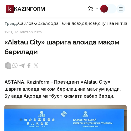
KAZINFORM
ЎЗ
Сайлов-2026
Ақорда
Тайинлов
Ҳодиса
Қонун ва интизо
Тренд:
15:51, 02 Сентябр 2025
«Alatau City» шаҳрига алоҳида мақом
берилади
ASTANA. Kazinform – Президент «Alatau City»
шаҳрига алоҳида мақом берилишини маълум қилди.
Бу ҳақда Ақорда матбуот хизмати хабар берди.