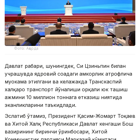
Фото: Ақорда
Давлат раҳбари, шунингдек, Си Цзиньпин билан
учрашувда ядровий соҳадаги ҳамкорлик атрофлича
муҳокама этилгани ва келажакда Транскаспий
халқаро транспорт йўналиши орқали юк ташиш
ҳажмини 10 миллион тоннага етказиш ниятида
эканликларини таъкидлади.
Эслатиб ўтамиз, Президент Қасим-Жомарт Тоқаев
ва Хитой Халқ Республикаси Давлат кенгаши Бош
вазирининг биринчи ўринбосари, Хитой
Коммунистик партияси Марказий қўмитаси