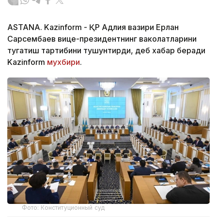
ASTANA. Kazinform - ҚР Адлия вазири Ерлан
Сарсембаев вице-президентнинг ваколатларини
тугатиш тартибини тушунтирди, деб хабар беради
Kazinform
мухбири
.
Фото: Конституционный суд