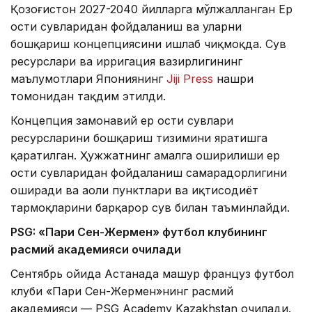
Қозоғистон 2027-2040 йилларга мўлжалланган Ер
ости сувларидан фойдаланиш ва уларни
бошқариш концепциясини ишлаб чиқмоқда. Сув
ресурслари ва ирригация вазирлигининг
маълумотлари Япониянинг
Jiji Press
нашри
томонидан тақдим этилди.
Концепция замонавий ер ости сувлари
ресурсларини бошқариш тизимини яратишга
қаратилган. Ҳужжатнинг амалга оширилиши ер
ости сувларидан фойдаланиш самарадорлигини
оширади ва аҳоли пунктлари ва иқтисодиёт
тармоқларини барқарор сув билан таъминлайди.
PSG: «Пари Сен-Жермен» футбол клубининг
расмий академияси очилади
Сентябрь ойида Астанада машҳур француз футбол
клуби «Пари Сен-Жермен»нинг расмий
академияси — PSG Academy Kazakhstan очилади.