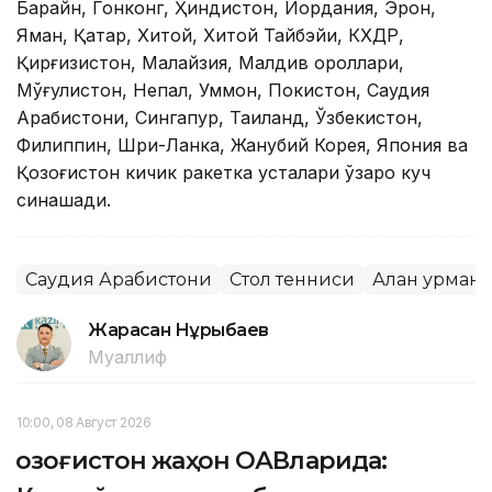
Баҳрайн, Гонконг, Ҳиндистон, Иордания, Эрон,
Яман, Қатар, Хитой, Хитой Тайбэйи, КХДР,
Қирғизистон, Малайзия, Малдив ороллари,
Мўғулистон, Непал, Уммон, Покистон, Саудия
Арабистони, Сингапур, Таиланд, Ўзбекистон,
Филиппин, Шри-Ланка, Жанубий Корея, Япония ва
Қозоғистон кичик ракетка усталари ўзаро куч
синашади.
Саудия Арабистони
Стол тенниси
Алан Қурман
Жарасқан Нұрыбаев
Муаллиф
10:00, 08 Август 2026
Қозоғистон жаҳон ОАВларида: