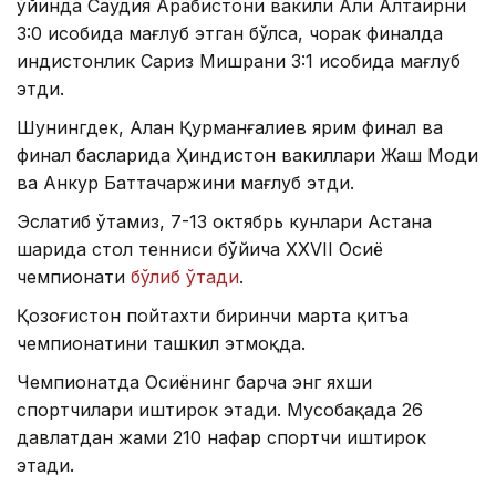
ўйинда Саудия Арабистони вакили Али Алтаирни
3:0 ҳисобида мағлуб этган бўлса, чорак финалда
ҳиндистонлик Сариз Мишрани 3:1 ҳисобида мағлуб
этди.
Шунингдек, Алан Қурманғалиев ярим финал ва
финал баҳсларида Ҳиндистон вакиллари Жаш Моди
ва Анкур Бҳаттачаржини мағлуб этди.
Эслатиб ўтамиз, 7-13 октябрь кунлари Астана
шаҳрида стол тенниси бўйича XXVII Осиё
чемпионати
бўлиб ўтади
.
Қозоғистон пойтахти биринчи марта қитъа
чемпионатини ташкил этмоқда.
Чемпионатда Осиёнинг барча энг яхши
спортчилари иштирок этади. Мусобақада 26
давлатдан жами 210 нафар спортчи иштирок
этади.