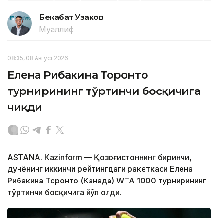
Бекабат Узаков
Муаллиф
08:35, 08 Август 2026
Елена Рибакина Торонто
турнирининг тўртинчи босқичига
чиқди
ASTANА. Кazinform — Қозоғистоннинг биринчи,
дунёнинг иккинчи рейтингдаги ракеткаси Елена
Рибакина Торонто (Канада) WТА 1000 турнирининг
тўртинчи босқичига йўл олди.