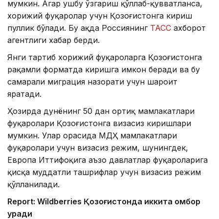
мумкин. Агар ушбу ўзгариш қўллаб-қувватланса,
хорижий фуқаролар учун Қозоғистонга кириш
пуллик бўлади. Бу ҳақда Россиянинг
ТАСС
ахборот
агентлиги хабар берди.
Янги тартиб хорижий фуқароларга Қозоғистонга
рақамли форматда киришга имкон беради ва бу
самарали миграция назорати учун шароит
яратади.
Ҳозирда дунёнинг 50 дан ортиқ мамлакатлари
фуқаролари Қозоғистонга визасиз киришлари
мумкин. Улар орасида МДҲ мамлакатлари
фуқаролари учун визасиз режим, шунингдек,
Европа Иттифоқига аъзо давлатлар фуқароларига
қисқа муддатли ташрифлар учун визасиз режим
қўлланилади.
Report: Wildberries Қозоғистонда иккита омбор
қуради