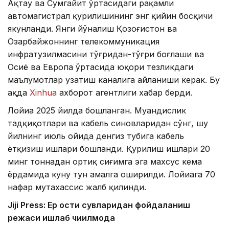
Ақтау ва Сумгайит ўртасидаги рақамли
автомагистрал қурилишининг энг қийин босқичи
якунланди. Янги йўналиш Қозоғистон ва
Озарбайжоннинг телекоммуникация
инфратузилмасини тўғридан-тўғри боғлаши ва
Осиё ва Европа ўртасида юқори тезликдаги
маълумотлар узатиш каналига айланиши керак. Бу
ҳақда
Xinhua
ахборот агентлиги хабар берди.
Лойиҳа 2025 йилда бошланган. Муҳандислик
тадқиқотлари ва кабель синовларидан сўнг, шу
йилнинг июль ойида денгиз тубига кабель
ётқизиш ишлари бошланди. Қурилиш ишлари 20
минг тоннадан ортиқ сиғимга эга махсус кема
ёрдамида куну тун амалга оширилди. Лойиҳага 70
нафар мутахассис жалб қилинди.
Jiji Press: Ер ости сувларидан фойдаланиш
режаси ишлаб чиқилмоқда