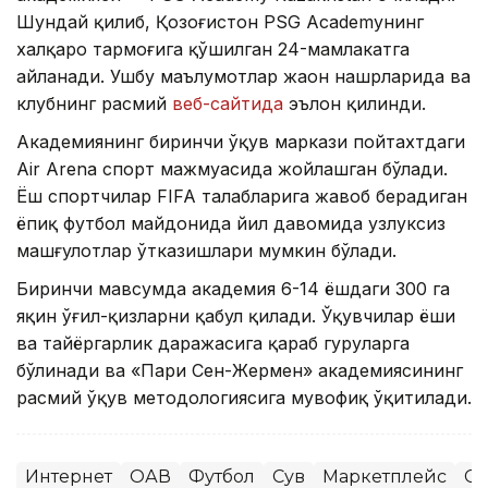
Шундай қилиб, Қозоғистон PSG Academyнинг
халқаро тармоғига қўшилган 24-мамлакатга
айланади. Ушбу маълумотлар жаҳон нашрларида ва
клубнинг расмий
веб-сайтида
эълон қилинди.
Академиянинг биринчи ўқув маркази пойтахтдаги
Air Arena спорт мажмуасида жойлашган бўлади.
Ёш спортчилар FIFA талабларига жавоб берадиган
ёпиқ футбол майдонида йил давомида узлуксиз
машғулотлар ўтказишлари мумкин бўлади.
Биринчи мавсумда академия 6-14 ёшдаги 300 га
яқин ўғил-қизларни қабул қилади. Ўқувчилар ёши
ва тайёргарлик даражасига қараб гуруҳларга
бўлинади ва «Пари Сен-Жермен» академиясининг
расмий ўқув методологиясига мувофиқ ўқитилади.
Интернет
ОАВ
Футбол
Сув
Маркетплейс
Сп