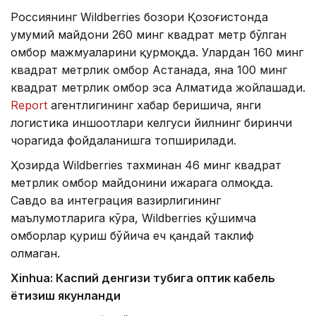
Россиянинг Wildberries бозори Қозоғистонда
умумий майдони 260 минг квадрат метр бўлган
омбор мажмуаларини қурмоқда. Улардан 160 минг
квадрат метрлик омбор Астанада, яна 100 минг
квадрат метрлик омбор эса Алматида жойлашади.
Report
агентлигининг хабар беришича, янги
логистика иншоотлари келгуси йилнинг биринчи
чорагида фойдаланишга топширилади.
Ҳозирда Wildberries тахминан 46 минг квадрат
метрлик омбор майдонини ижарага олмоқда.
Савдо ва интеграция вазирлигининг
маълумотларига кўра, Wildberries қўшимча
омборлар қуриш бўйича ҳеч қандай таклиф
олмаган.
Xinhuа: Каспий денгизи тубига оптик кабель
ётқизиш якунланди