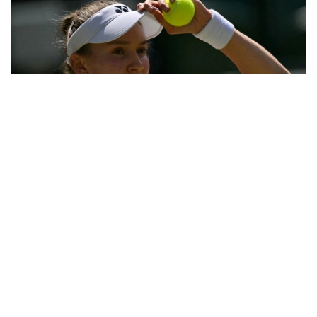
Фото: ҚТФ
Қозоғистонлик теннисчи учинчи босқичда
дунёнинг 31-ракеткаси, америкалик Энн Лига
қарши ўз маҳоратини намойиш этди.
Бу икки спортчи ўртасидаги биринчи учрашув
эди.