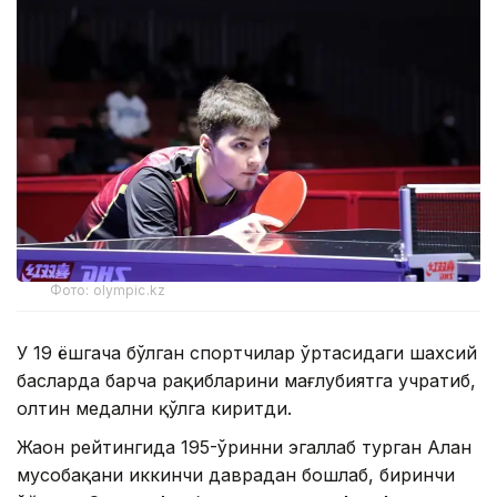
Фото: olympic.kz
У 19 ёшгача бўлган спортчилар ўртасидаги шахсий
баҳсларда барча рақибларини мағлубиятга учратиб,
олтин медални қўлга киритди.
Жаҳон рейтингида 195-ўринни эгаллаб турган Алан
мусобақани иккинчи даврадан бошлаб, биринчи