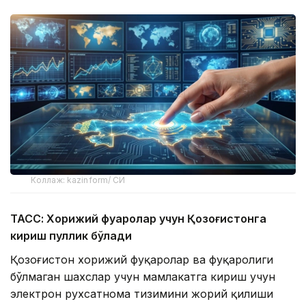
Коллаж: kazinform/ СИ
ТАСС: Хорижий фуқаролар учун Қозоғистонга
кириш пуллик бўлади
Қозоғистон хорижий фуқаролар ва фуқаролиги
бўлмаган шахслар учун мамлакатга кириш учун
электрон рухсатнома тизимини жорий қилиши