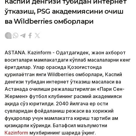
Каспий денгизи тубидан интернет
ўтказиш, PSG академиясини очиш
ва Wildberries омборлари
ASTANА. Кazinform - Одатдагидек, жаҳон ахборот
воситалари мамлакатдаги кўплаб масалаларни кенг
ёритдилар. Улар орасида Қозоғистонда
қурилаётган янги Wildberries омборлари, Каспий
денгизи тубидан интернет ўтказиш масаласи ва
Астанада очилиши режалаштирилган «Пари Сен-
Жермен» футбол клубининг расмий академияси
ҳақида сўз юритилди. 2040 йилгача ер ости
сувларидан фойдаланиш режаси ва хорижий
фуқаролар учун мамлакатга кириш тартиби ҳам
қизиқарли кўринди. Батафсил маълумотни
Кazinform
мухбирининг шарҳида ўқинг.