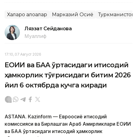
Халқаро алоқалар
Марказий Осиё
Туркманистон
Ляззат Сейданова
Муаллиф
17:10, 07 Август 2026
ЕОИИ ва БАА ўртасидаги иқтисодий
ҳамкорлик тўғрисидаги битим 2026
йил 6 октябрда кучга киради
ASTANА. Кazinform — Евроосиё иқтисодий
комиссияси ва Бирлашган Араб Амирликлари ЕОИИ
ва БАА ўртасидаги иқтисодий ҳамкорлик