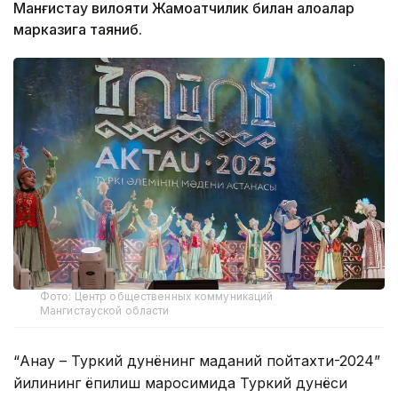
Манғистау вилояти Жамоатчилик билан алоқалар
марказига таяниб.
Фото: Центр общественных коммуникаций
Мангистауской области
“Анау – Туркий дунёнинг маданий пойтахти-2024”
йилининг ёпилиш маросимида Туркий дунёси