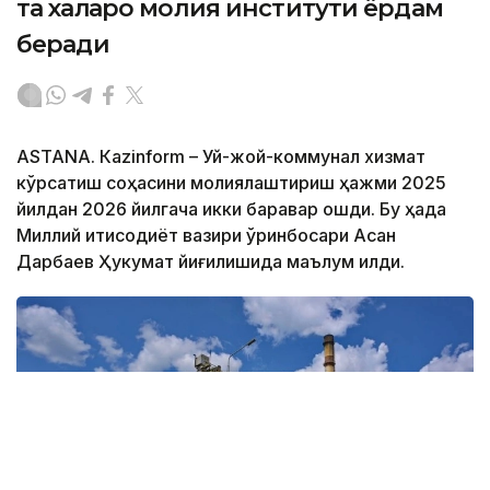
та халқаро молия институти ёрдам
беради
ASTANА. Кazinform – Уй-жой-коммунал хизмат
кўрсатиш соҳасини молиялаштириш ҳажми 2025
йилдан 2026 йилгача икки баравар ошди. Бу ҳақда
Миллий иқтисодиёт вазири ўринбосари Асан
Дарбаев Ҳукумат йиғилишида маълум қилди.