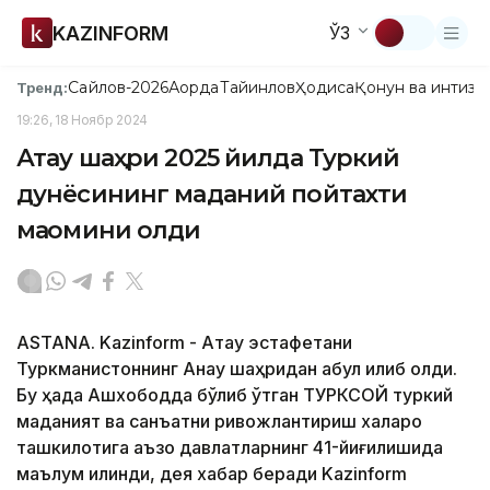
KAZINFORM
ЎЗ
Сайлов-2026
Ақорда
Тайинлов
Ҳодиса
Қонун ва интизо
Тренд:
19:26, 18 Ноябр 2024
Ақтау шаҳри 2025 йилда Туркий
дунёсининг маданий пойтахти
мақомини олди
ASTANA. Kazinform - Ақтау эстафетани
Туркманистоннинг Анау шаҳридан қабул қилиб олди.
Бу ҳақда Ашхободда бўлиб ўтган ТУРКСОЙ туркий
маданият ва санъатни ривожлантириш халқаро
ташкилотига аъзо давлатларнинг 41-йиғилишида
маълум қилинди, дея хабар беради Kazinform