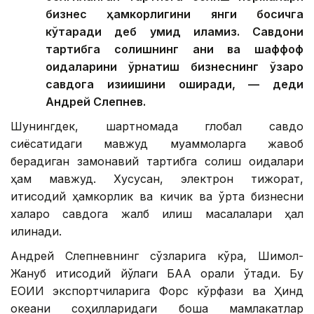
бизнес ҳамкорлигини янги босқичга
кўтаради деб умид қиламиз. Савдони
тартибга солишнинг аниқ ва шаффоф
қоидаларини ўрнатиш бизнеснинг ўзаро
савдога қизиқишини оширади, — деди
Андрей Слепнев.
Шунингдек, шартномада глобал савдо
сиёсатидаги мавжуд муаммоларга жавоб
берадиган замонавий тартибга солиш қоидалари
ҳам мавжуд. Хусусан, электрон тижорат,
иқтисодий ҳамкорлик ва кичик ва ўрта бизнесни
халқаро савдога жалб қилиш масалалари ҳал
қилинади.
Андрей Слепневнинг сўзларига кўра, Шимол-
Жануб иқтисодий йўлаги БАА орқали ўтади. Бу
ЕОИИ экспортчиларига Форс кўрфази ва Ҳинд
океани соҳилларидаги бошқа мамлакатлар