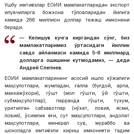
Ушбу имтиёзлар ЕОИИ мамлакатларидан экспорт
қилувчиларга божхона тўловларидан йилига
камида 266 миллион доллар тежаш имконини
беради.
— Келишув кучга киргандан сўнг, биз
мамлакатларимиз ўртасидаги йиллик
савдо айланмаси камида 5-6 миллиард
долларга ошишини кутмоқдамиз, — деди
Андрей Слепнев.
ЕОИИ мамлакатларининг асосий қишлоқ хўжалиги
маҳсулотлари, жумладан, ғалла (буғдой, арпа,
маккажўхори), гўшт (мол гўшти, қўй гўшти,
субмаҳсулотлар), парранда гўшти, тухум,
қуритилган сабзавотлар (нўхат, ловия, ясмиқ,
ловия), ўсимлик ёғи, сут маҳсулотлари, қандолат
маҳсулотлари, минерал сув, мураббо ва
шоколадга имтиёзли кириш имконияти тақдим