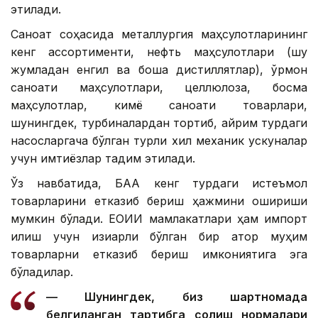
этилади.
Саноат соҳасида металлургия маҳсулотларининг
кенг ассортименти, нефть маҳсулотлари (шу
жумладан енгил ва бошқа дистиллятлар), ўрмон
саноати маҳсулотлари, целлюлоза, босма
маҳсулотлар, кимё саноати товарлари,
шунингдек, турбиналардан тортиб, айрим турдаги
насосларгача бўлган турли хил механик ускуналар
учун имтиёзлар тақдим этилади.
Ўз навбатида, БАА кенг турдаги истеъмол
товарларини етказиб бериш ҳажмини ошириши
мумкин бўлади. ЕОИИ мамлакатлари ҳам импорт
қилиш учун қизиқарли бўлган бир қатор муҳим
товарларни етказиб бериш имкониятига эга
бўладилар.
— Шунингдек, биз шартномада
белгиланган тартибга солиш нормалари