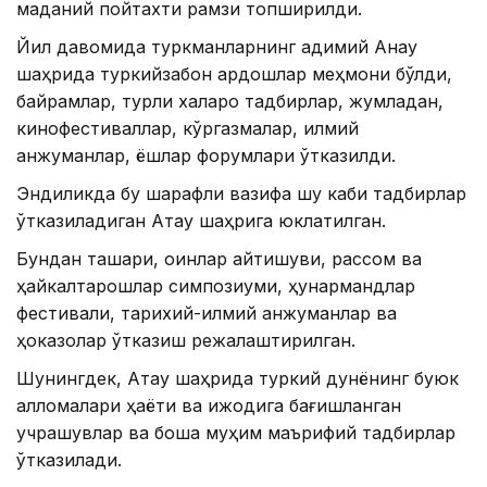
маданий пойтахти рамзи топширилди.
Йил давомида туркманларнинг қадимий Анау
шаҳрида туркийзабон қардошлар меҳмони бўлди,
байрамлар, турли халқаро тадбирлар, жумладан,
кинофестиваллар, кўргазмалар, илмий
анжуманлар, ёшлар форумлари ўтказилди.
Эндиликда бу шарафли вазифа шу каби тадбирлар
ўтказиладиган Ақтау шаҳрига юклатилган.
Бундан ташқари, оқинлар айтишуви, рассом ва
ҳайкалтарошлар симпозиуми, ҳунармандлар
фестивали, тарихий-илмий анжуманлар ва
ҳоказолар ўтказиш режалаштирилган.
Шунингдек, Ақтау шаҳрида туркий дунёнинг буюк
алломалари ҳаёти ва ижодига бағишланган
учрашувлар ва бошқа муҳим маърифий тадбирлар
ўтказилади.