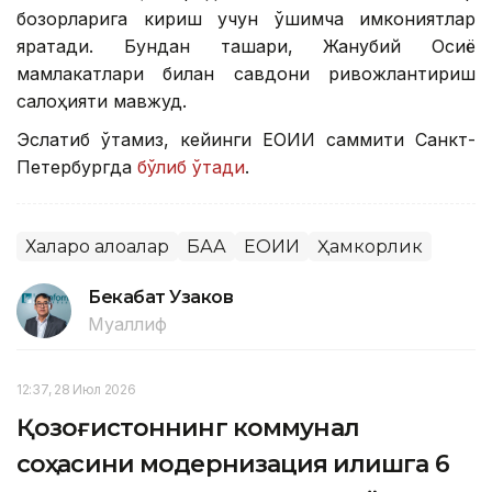
бозорларига кириш учун қўшимча имкониятлар
яратади. Бундан ташқари, Жанубий Осиё
мамлакатлари билан савдони ривожлантириш
салоҳияти мавжуд.
Эслатиб ўтамиз, кейинги ЕОИИ саммити Санкт-
Петербургда
бўлиб ўтади
.
Халқаро алоқалар
БАА
ЕОИИ
Ҳамкорлик
Бекабат Узаков
Муаллиф
12:37, 28 Июл 2026
Қозоғистоннинг коммунал
соҳасини модернизация қилишга 6