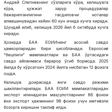
Андрей Слепневнинг сўзларига кўра, келишувга
кўра, ҳужжат зарур процедуралар
бажарилганлигини тасдиқловчи ноталар
алмашинувидан кейин 60 кун ичида кучга киради.
Шундай қилиб, келишув 2026 йил 6 октябрда кучга
киради.
Ҳозирда БАА ЕОИИнинг асосий савдо
ҳамкорларидан бири ҳисобланади. Евроосиё
"бешлиги" мамлакатлари ва БАА ўртасидаги
савдо айланмаси барқарор ўсиб бормоқда. 2025
йилда бу кўрсаткич 2024 йилга нисбатан 12 фоизга
ошди.
Келишув доирасида янги савдо режими
шакллантирилади. БАА ЕОИИ мамлакатларидан
экспорт қилинадиган маҳсулотларнинг 86 фоизи
ёки экспорт ҳажмининг 98 фоизи учун имтиёзли
бозорга киришни таклиф қилди.