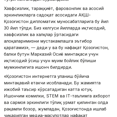
Хавфсизлик, тараққиёт, фаровонлик ва асосий
эркинликларга садоқат асосидаги AҚШ-
Қозоғистон дипломатик муносабатларига бу йил
30 йил тўлди. Биз келгуси йилларда иқтисодий,
хавфсизлик ва халқлар ўртасидаги
алоқаларимизни мустаҳкамлашга эътибор
қаратамиз», — деди у ва бу нафақат Қозоғистон,
балки бутун Марказий Осиё минтақаси учун
иқтисодий ўсиш учун муҳим бойлик бўлиши
мумкинлигига ишонч билдирди.
«Қозоғистон интернетга уланиш бўйича
минтақавий етакчи ҳисобланади. Бу жамиятга
ижобий таъсир кўрсатадиган катта ютуқ.
Ишончим комилки, STEM ва IТ-таълимга ахборот
ва сармоя эркинлиги тўлиқ ҳурмат қилинган ҳолда
рақамли бозор, жумладан, Қозоғистонда ишлаб
чиқарилган медиа-маҳсулотлар нафақат