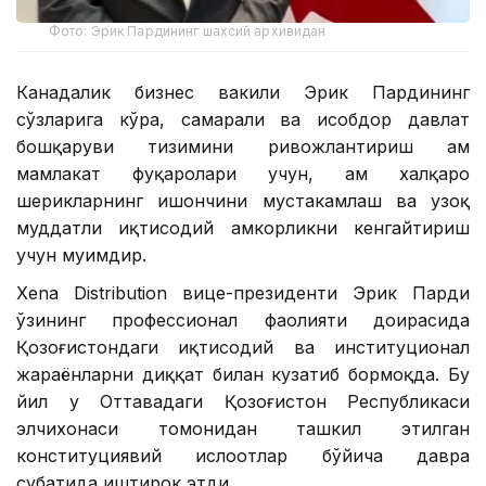
Фото: Эрик Пардининг шахсий архивидан
Канадалик бизнес вакили Эрик Пардининг
сўзларига кўра, самарали ва ҳисобдор давлат
бошқаруви тизимини ривожлантириш ҳам
мамлакат фуқаролари учун, ҳам халқаро
шерикларнинг ишончини мустаҳкамлаш ва узоқ
муддатли иқтисодий ҳамкорликни кенгайтириш
учун муҳимдир.
Xena Distribution вице-президенти Эрик Парди
ўзининг профессионал фаолияти доирасида
Қозоғистондаги иқтисодий ва институционал
жараёнларни диққат билан кузатиб бормоқда. Бу
йил у Оттавадаги Қозоғистон Республикаси
элчихонаси томонидан ташкил этилган
конституциявий ислоҳотлар бўйича давра
суҳбатида иштирок этди.