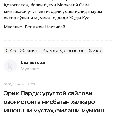
Қозоғистон, балки бутун Марказий Осиё
минтақаси учун иқтисодий ўсиш йўлида муҳим
актив бўлиши мумкин. «, деди Жуди Куо.
Муаллиф: Есимжан Нақтибай
ОАВ
Жамият
Рақамли Қозоғистон
Фикр
без автора
Муаллиф
16:10, 06 Август 2026
Эрик Парди: Қурултой сайлови
Қозоғистонга нисбатан халқаро
ишончни мустаҳкамлаши мумкин