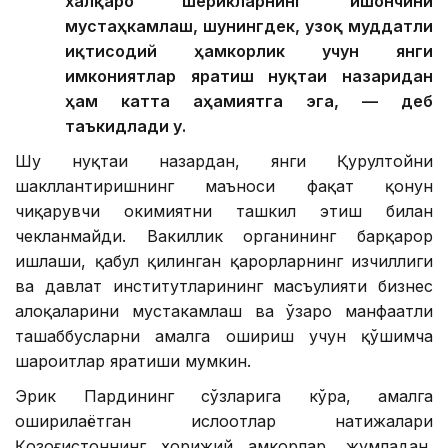
халқаро шерикларнинг ишончини
мустаҳкамлаш, шунингдек, узоқ муддатли
иқтисодий ҳамкорлик учун янги
имкониятлар яратиш нуқтаи назаридан
ҳам катта аҳамиятга эга, — деб
таъкидлади у.
Шу нуқтаи назардан, янги Қурултойни
шакллантиришнинг маъноси фақат қонун
чиқарувчи ҳокимиятни ташкил этиш билан
чекланмайди. Вакиллик органининг барқарор
ишлаши, қабул қилинган қарорларнинг изчиллиги
ва давлат институтларининг масъулияти бизнес
алоқаларини мустаҳкамлаш ва ўзаро манфаатли
ташаббусларни амалга ошириш учун қўшимча
шароитлар яратиши мумкин.
Эрик Пардининг сўзларига кўра, амалга
оширилаётган ислоҳотлар натижалари
Қозоғистоннинг хорижий ҳамкорлар, жумладан,