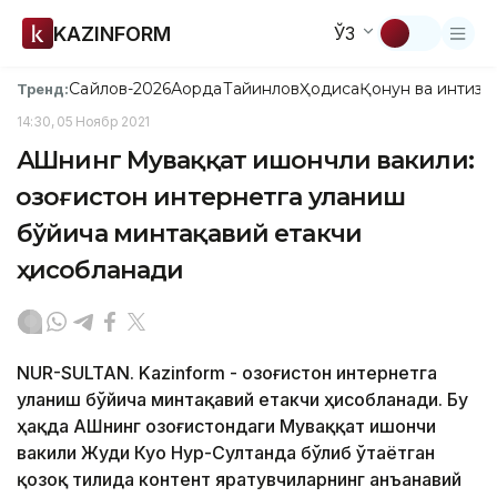
KAZINFORM
ЎЗ
Сайлов-2026
Ақорда
Тайинлов
Ҳодиса
Қонун ва интизо
Тренд:
14:30, 05 Ноябр 2021
АҚШнинг Муваққат ишончли вакили:
Қозоғистон интернетга уланиш
бўйича минтақавий етакчи
ҳисобланади
NUR-SULTAN. Kazinform - Қозоғистон интернетга
уланиш бўйича минтақавий етакчи ҳисобланади. Бу
ҳақда AҚШнинг Қозоғистондаги Муваққат ишончи
вакили Жуди Куо Нур-Султанда бўлиб ўтаётган
қозоқ тилида контент яратувчиларнинг анъанавий