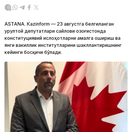
ASTANА. Кazinform — 23 августга белгиланган
Қурултой депутатлари сайлови Қозоғистонда
конституциявий ислоҳотларни амалга ошириш ва
янги вакиллик институтларини шакллантиришнинг
кейинги босқичи бўлади.