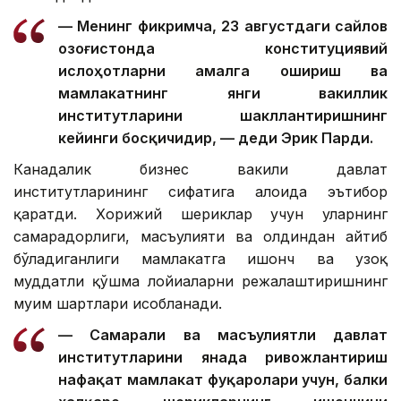
— Менинг фикримча, 23 августдаги сайлов
Қозоғистонда конституциявий
ислоҳотларни амалга ошириш ва
мамлакатнинг янги вакиллик
институтларини шакллантиришнинг
кейинги босқичидир, — деди Эрик Парди.
Канадалик бизнес вакили давлат
институтларининг сифатига алоҳида эътибор
қаратди. Хорижий шериклар учун уларнинг
самарадорлиги, масъулияти ва олдиндан айтиб
бўладиганлиги мамлакатга ишонч ва узоқ
муддатли қўшма лойиҳаларни режалаштиришнинг
муҳим шартлари ҳисобланади.
— Самарали ва масъулиятли давлат
институтларини янада ривожлантириш
нафақат мамлакат фуқаролари учун, балки