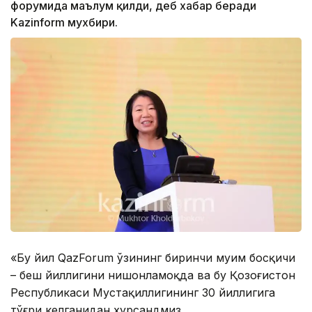
форумида маълум қилди, деб хабар беради
Kazinform мухбири.
«Бу йил QazForum ўзининг биринчи муҳим босқичи
– беш йиллигини нишонламоқда ва бу Қозоғистон
Республикаси Мустақиллигининг 30 йиллигига
тўғри келганидан хурсандмиз.