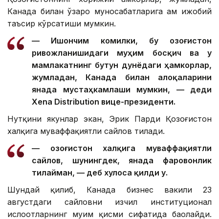
Канада билан ўзаро муносабатларига ҳам ижобий
таъсир кўрсатиши мумкин.
— Ишончим комилки, бу Қозоғистон
ривожланишидаги муҳим босқич ва у
мамлакатнинг бутун дунёдаги ҳамкорлар,
жумладан, Канада билан алоқаларини
янада мустаҳкамлаши мумкин, — деди
Xena Distribution вице-президенти.
Нутқини якунлар экан, Эрик Парди Қозоғистон
халқига муваффақиятли сайлов тилади.
— Қозоғистон халқига муваффақиятли
сайлов, шунингдек, янада фаровонлик
тилайман, — деб хулоса қилди у.
Шундай қилиб, Канада бизнес вакили 23
августдаги сайловни изчил институционал
ислоҳотларнинг муҳим қисми сифатида баҳолайди.