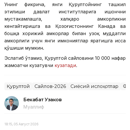
Унинг фикрича, янги Қурултойнинг ташкил
этилиши давлат институтларига ишончни
мустаҳкамлашга, халқаро ҳамкорликни
кенгайтиришга ва Қозоғистоннинг Канада ва
бошқа хорижий ҳамкорлар билан узоқ муддатли
ҳамкорлиги учун янги имкониятлар яратишга ҳисса
қўшиши мумкин.
Эслатиб ўтамиз, Қурултой сайловини 10 000 нафар
жамоатчи кузатувчи
кузатади
.
Қурултой
Сайлов-2026
Сиёсий ислоҳотлар
Фи
Бекабат Узаков
Муаллиф
18:15, 05 Август 2026