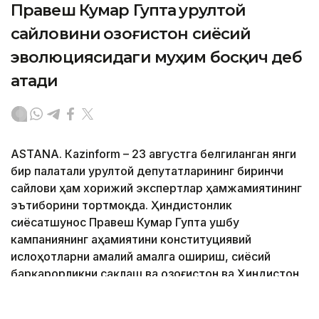
Правеш Кумар Гупта Қурултой
сайловини Қозоғистон сиёсий
эволюциясидаги муҳим босқич деб
атади
ASTANА. Кazinform – 23 августга белгиланган янги
бир палатали Қурултой депутатларининг биринчи
сайлови ҳам хорижий экспертлар ҳамжамиятининг
эътиборини тортмоқда. Ҳиндистонлик
сиёсатшунос Правеш Кумар Гупта ушбу
кампаниянинг аҳамиятини конституциявий
ислоҳотларни амалий амалга ошириш, сиёсий
барқарорликни сақлаш ва Қозоғистон ва Ҳиндистон
ўртасидаги ҳамкорликни мустаҳкамлаш билан
боғлайди.