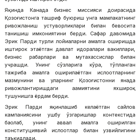
Яқинда Канада бизнес миссияси доирасида
Қозоғистонга ташриф буюриш унга мамлакатнинг
ривожланиш устуворликлари билан бевосита
танишиш имкониятини берди. Сафар давомида
Эрик Парди турли лойиҳаларни амалга оширишда
иштирок этаётган давлат идоралари вакиллари,
бизнес раҳбарлари ва мутахассислар билан
учрашди. Унинг сўзларига кўра, тўпланган
тажриба амалга оширилаётган ислоҳотларнинг
мазмунини ва уларнинг Қозоғистонни янада
ривожлантиришдаги аҳамиятини яхшироқ
тушунишга ёрдам берди.
Эрик Парди яқинлашиб келаётган сайлов
кампаниясини ушбу ўзгаришлар контекстида
баҳолаб, унинг аввал амалга оширилган
конституциявий ислоҳотлар билан узвийлигини
таъкидлади.