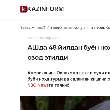
KAZINFORM
Ақорда
Тайинлов
Ҳодиса
Қонун ва интизом
Ко
Тренд:
12:22, 22 Декабр 2023
АҚШда 48 йилдан буён но
озод этилди
Американинг Оклахома штати суди қил
буён ноҳақ турмада сақланган кишини 
NBC News
га таяниб.