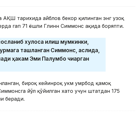
а АҚШ тарихида айблов бекор қилинган энг узоқ
ерда гап 71 ёшли Глинн Симмонс ҳақида боряпти.
сосланиб хулоса қилиш мумкинки,
 турмага ташланган Симмонс, аслида,
ади ҳакам Эми Палумбо чиқарган
нланган, бироқ кейинроқ ҳукм умрбод қамоқ
Симмонсга йўл қўйилган хато учун штатдан 175
и беради.