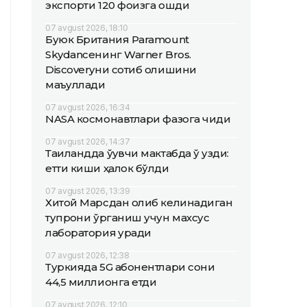
экспорти 120 фоизга ошди
07 avgust 2026, 18:10
Буюк Британия Paramount
Skydanceнинг Warner Bros.
Discoveryни сотиб олишини
маъқуллади
07 avgust 2026, 16:34
NASA космонавтлари фазога чиқди
07 avgust 2026, 14:37
Таиландда ўқувчи мактабда ўқ узди:
етти киши ҳалок бўлди
07 avgust 2026, 13:39
Хитой Марсдан олиб келинадиган
тупроқни ўрганиш учун махсус
лаборатория қуради
07 avgust 2026, 12:38
Туркияда 5G абонентлари сони
44,5 миллионга етди
07 avgust 2026, 12:10