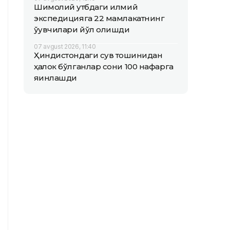
Шимолий қутбдаги илмий
экспедицияга 22 мамлакатнинг
ўқувчилари йўл олишди
07 avgust 2026, 11:40
Ҳиндистондаги сув тошқинидан
ҳалок бўлганлар сони 100 нафарга
яқинлашди