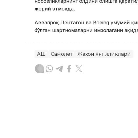
носозликларнинг олдини олишга қарати
жорий этмоқда.
Аввалроқ Пентагон ва Boeing умумий қ
бўлган шартномаларни имзолагани ҳақида
АҚШ
Самолёт
Жаҳон янгиликлари
Ляззат Сейданова
Муаллиф
18:38, 07 Август 2026