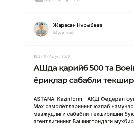
Жарасқан Нұрыбаев
Муаллиф
19:37, 07 Август 2026
АҚШда қарийб 500 та Boe
ёриқлар сабабли текшир
ASTANA. Kazinform - АҚШ Федерал фуқ
Max самолётларининг юзлаб намунас
мавжудлиги сабабли текширишни буюр
агентлигининг Вашингтондаги мухби