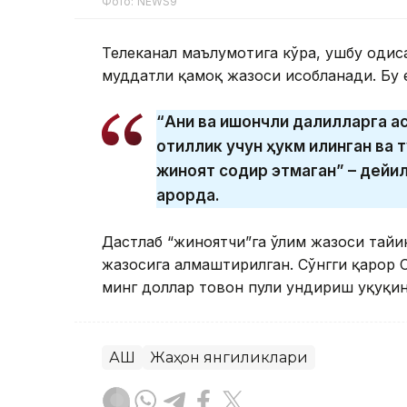
Фото: NEWS9
Телеканал маълумотига кўра, ушбу ҳодис
муддатли қамоқ жазоси ҳисобланади. Бу 
“Аниқ ва ишончли далилларга а
қотиллик учун ҳукм қилинган ва
жиноят содир этмаган” – дейил
қарорда.
Дастлаб “жиноятчи”га ўлим жазоси тайи
жазосига алмаштирилган. Сўнгги қарор 
минг доллар товон пули ундириш ҳуқуқин
АҚШ
Жаҳон янгиликлари