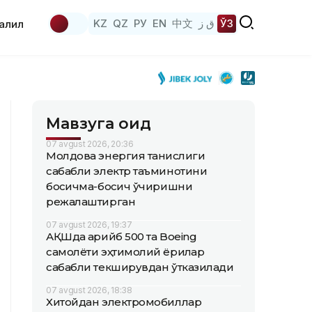
KZ
QZ
РУ
EN
中文
ق ز
ЎЗ
аҳлил
Мавзуга оид
07 avgust 2026, 20:36
Молдова энергия танқислиги
сабабли электр таъминотини
босқичма-босқич ўчиришни
режалаштирган
07 avgust 2026, 19:37
АҚШда қарийб 500 та Boeing
самолёти эҳтимолий ёриқлар
сабабли текширувдан ўтказилади
07 avgust 2026, 18:38
Хитойдан электромобиллар