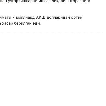
лган ўзгартишларни ишлаб чиқариш жараёнига
иймати 7 миллиард АҚШ долларидан ортиқ
 хабар берилган эди.