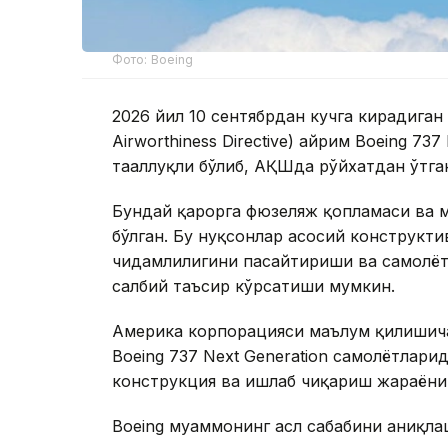
Фото: Boeing
2026 йил 10 сентябрдан кучга кирадиган
Airworthiness Directive) айрим Boeing 73
тааллуқли бўлиб, АҚШда рўйхатдан ўтга
Бундай қарорга фюзеляж қопламаси ва м
бўлган. Бу нуқсонлар асосий конструкт
чидамлилигини пасайтириши ва самолёт
салбий таъсир кўрсатиши мумкин.
Америка корпорацияси маълум қилишича
Boeing 737 Next Generation самолётлари
конструкция ва ишлаб чиқариш жараёниг
Boeing муаммонинг асл сабабини аниқлаш