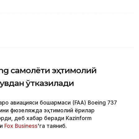
ing самолёти эҳтимолий
увдан ўтказилади
аро авиацияси бошқармаси (FAA) Boeing 737
ини фюзеляжда эҳтимолий ёриқлар
ди, деб хабар беради Kazinform
ри
Fox Business
'га таяниб.