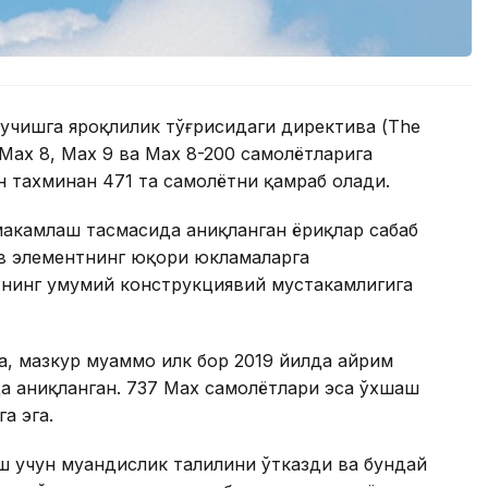
 учишга яроқлилик тўғрисидаги директива (The
7 Max 8, Max 9 ва Max 8-200 самолётларига
н тахминан 471 та самолётни қамраб олади.
аҳкамлаш тасмасида аниқланган ёриқлар сабаб
ив элементнинг юқори юкламаларга
нинг умумий конструкциявий мустаҳкамлигига
, мазкур муаммо илк бор 2019 йилда айрим
да аниқланган. 737 Max самолётлари эса ўхшаш
а эга.
 учун муҳандислик таҳлилини ўтказди ва бундай