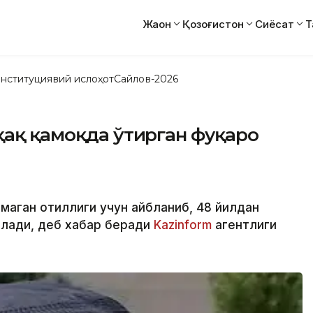
Жаҳон
Қозоғистон
Сиёсат
Т
нституциявий ислоҳот
Сайлов-2026
ҳақ қамоқда ўтирган фуқаро
маган қотиллиги учун айбланиб, 48 йилдан
оқлади, деб хабар беради
Kazinform
агентлиги