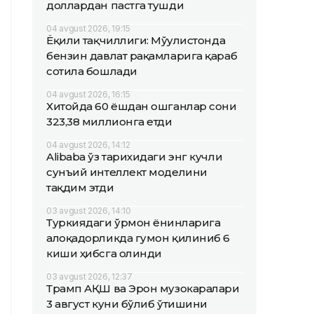
доллардан пастга тушди
04 avgust 2026, 19:15
Ёқилғи тақчиллиги: Мўғулистонда
бензин давлат рақамларига қараб
сотила бошлади
04 avgust 2026, 16:15
Хитойда 60 ёшдан ошганлар сони
323,38 миллионга етди
04 avgust 2026, 14:12
Alibaba ўз тарихидаги энг кучли
сунъий интеллект моделини
тақдим этди
03 avgust 2026, 14:10
Туркиядаги ўрмон ёнғинларига
алоқадорликда гумон қилиниб 6
киши ҳибсга олинди
03 avgust 2026, 12:37
Трамп АҚШ ва Эрон музокаралари
3 август куни бўлиб ўтишини