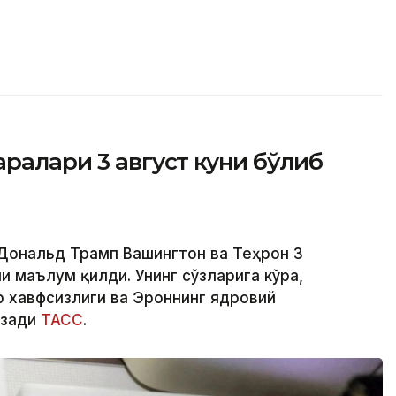
аралари 3 август куни бўлиб
 Дональд Трамп Вашингтон ва Теҳрон 3
 маълум қилди. Унинг сўзларига кўра,
 хавфсизлиги ва Эроннинг ядровий
ёзади
ТАСС
.