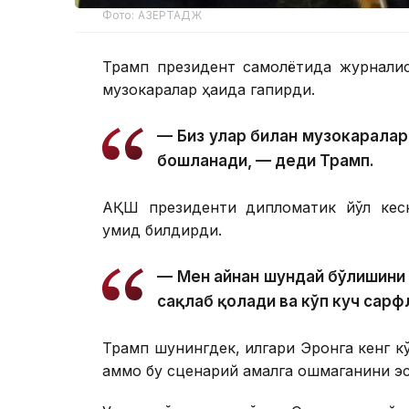
Фото: АЗЕРТАДЖ
Трамп президент самолётида журналис
музокаралар ҳақида гапирди.
— Биз улар билан музокаралар
бошланади, — деди Трамп.
АҚШ президенти дипломатик йўл кески
умид билдирди.
— Мен айнан шундай бўлишини 
сақлаб қолади ва кўп куч сарф
Трамп шунингдек, илгари Эронга кенг кў
аммо бу сценарий амалга ошмаганини эс