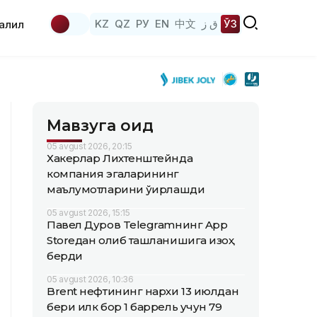
KZ
QZ
РУ
EN
中文
ق ز
ЎЗ
аҳлил
Мавзуга оид
05 avgust 2026, 20:15
Хакерлар Лихтенштейнда
компания эгаларининг
маълумотларини ўғирлашди
05 avgust 2026, 15:15
Павел Дуров Telegramнинг App
Storeдан олиб ташланишига изоҳ
берди
05 avgust 2026, 10:36
Brent нефтининг нархи 13 июлдан
бери илк бор 1 баррель учун 79