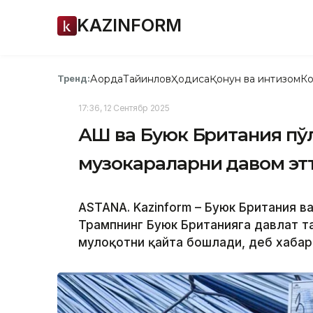
KAZINFORM
Ақорда
Тайинлов
Ҳодиса
Қонун ва интизом
Ко
Тренд:
17:36, 12 Сентябр 2025
АҚШ ва Буюк Британия пў
музокараларни давом эт
ASTANA. Kazinform – Буюк Британия в
Трампнинг Буюк Британияга давлат т
мулоқотни қайта бошлади, деб хабар