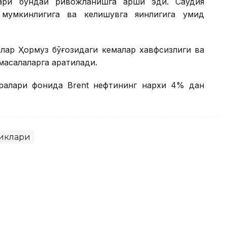
ари бундай ривожланишга қарши эди. Саудия
умкинлигига ва келишувга яқинлигига умид
лар Ҳормуз бўғозидаги кемалар хавфсизлиги ва
масалаларга қаратилади.
ралари фонида Brent нефтининг нархи 4% дан
иклари