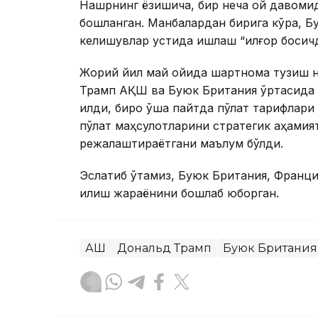
Нашрнинг ёзишича, бир неча ой давомида 
бошланган. Манбалардан бирига кўра, Бу
келишувлар устида ишлаш “илғор босқичда
Жорий йил май ойида шартнома тузиш ни
Трамп АҚШ ва Буюк Британия ўртасида я
қилди, бироқ ўша пайтда пўлат тарифлари
пўлат маҳсулотларини стратегик аҳамия
режалаштираётгани маълум бўлди.
Эслатиб ўтамиз, Буюк Британия, Франци
қилиш жараёнини бошлаб юборган.
АҚШ
Дональд Трамп
Буюк Британия