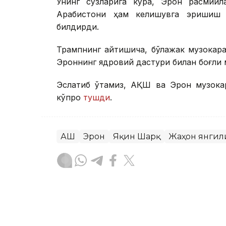
Унинг сўзларига кўра, Эрон расмийл
Арабистони ҳам келишувга эришиш м
билдирди.
Трампнинг айтишича, бўлажак музокара
Эроннинг ядровий дастури билан боғлиқ 
Эслатиб ўтамиз, АҚШ ва Эрон музока
кўпроқ
тушди
.
АҚШ
Эрон
Яқин Шарқ
Жаҳон янгил
Бекабат Узаков
Муаллиф