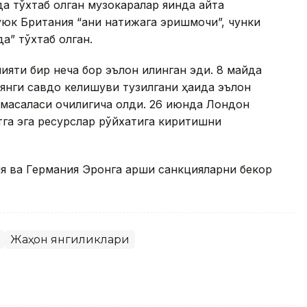
тўхтаб қолган музокаралар яқинда қайта
юк Британия “аниқ натижага эришмоқчи”, чунки
” тўхтаб қолган.
яти бир неча бор эълон қилинган эди. 8 майда
нги савдо келишуви тузилгани ҳақида эълон
 масаласи очиқлигича қолди. 26 июнда Лондон
тга эга ресурслар рўйхатига киритишни
я ва Германия Эронга қарши санкцияларни бекор
Жаҳон янгиликлари