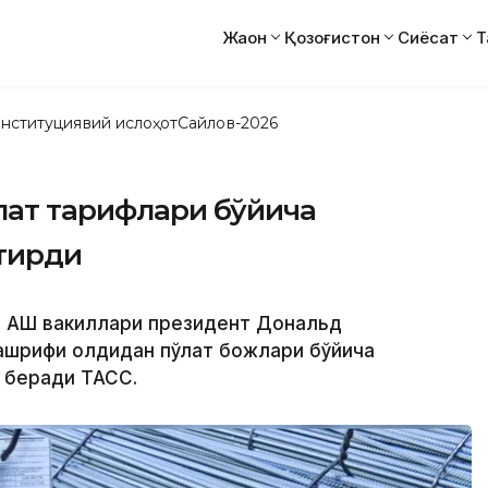
Жаҳон
Қозоғистон
Сиёсат
Т
нституциявий ислоҳот
Сайлов-2026
лат тарифлари бўйича
тирди
а АҚШ вакиллари президент Дональд
ашрифи олдидан пўлат божлари бўйича
 беради ТАСС.