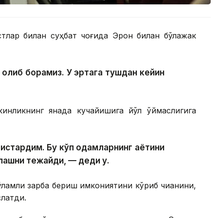
тлар билан суҳбат чоғида Эрон билан бўлажак
 олиб борамиз. У эртага тушдан кейин
нликнинг янада кучайишига йўл қўймаслигига
истардим. Бу кўп одамларнинг ҳаётини
лашни тежайди, — деди у.
ламли зарба бериш имкониятини кўриб чиққанини,
латди.