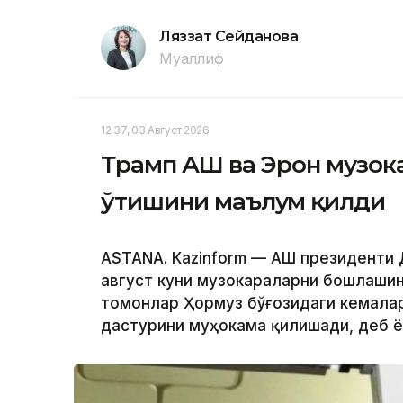
Ляззат Сейданова
Муаллиф
12:37, 03 Август 2026
Трамп АҚШ ва Эрон музок
ўтишини маълум қилди
ASTANА. Кazinform — АҚШ президенти
август куни музокараларни бошлашини
томонлар Ҳормуз бўғозидаги кемалар
дастурини муҳокама қилишади, деб 