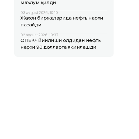
маълум қилди
03 avgust 2026, 10:10
Жаҳон биржаларида нефть нархи
пасайди
02 avgust 2026, 10:37
ОПEК+ йиғилиши олдидан нефть
нархи 90 долларга яқинлашди