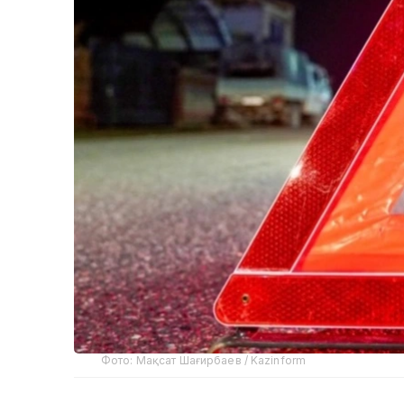
Фото: Мақсат Шағирбаев / Kazinform