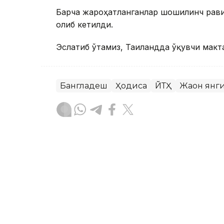
Барча жароҳатланганлар шошилинч рави
олиб кетилди.
Эслатиб ўтамиз, Таиландда ўқувчи макт
Бангладеш
Ҳодиса
ЙТҲ
Жаҳон янг
Бекабат Узаков
Муаллиф
09:00, 08 Август 2026