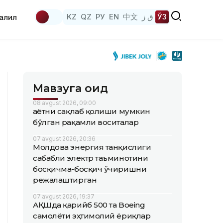
KZ
QZ
РУ
EN
中文
ق ز
ЎЗ
аҳлил
Мавзуга оид
08 avgust 2026, 09:00
Ҳаётни сақлаб қолиши мумкин
бўлган рақамли воситалар
07 avgust 2026, 20:36
Молдова энергия танқислиги
сабабли электр таъминотини
босқичма-босқич ўчиришни
режалаштирган
07 avgust 2026, 19:37
АҚШда қарийб 500 та Boeing
самолёти эҳтимолий ёриқлар