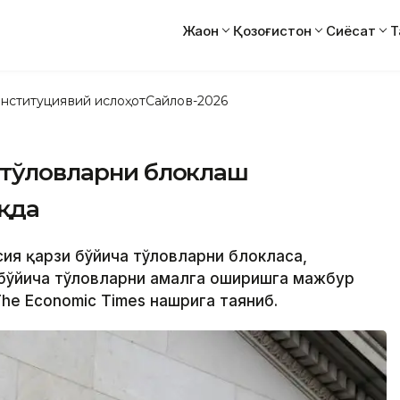
Жаҳон
Қозоғистон
Сиёсат
Т
нституциявий ислоҳот
Сайлов-2026
а тўловларни блоклаш
қда
сия қарзи бўйича тўловларни блокласа,
 бўйича тўловларни амалга оширишга мажбур
The Economic Times нашрига таяниб.