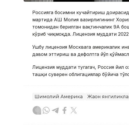
Россияга босимни кучайтириш доирасид
мартида АҚШ Молия вазирлигининг Хори
томонидан берилган вақтинчалик 9А бо
кўриб чиқмоқда. Лицензия муддати 2022
Ушбу лицензия Москвага америкалик ин
давом эттириш ва дефолтга йўл қўймасл
Лицензия муддати тугагач, Россия йил 
ташқи суверен облигациялар бўйича тўл
Шимолий Америка
Жаҳон янгиликл