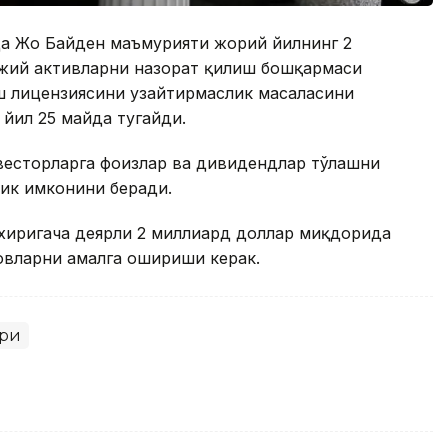
а Жо Байден маъмурияти жорий йилнинг 2
жий активларни назорат қилиш бошқармаси
ш лицензиясини узайтирмаслик масаласини
 йил 25 майда тугайди.
весторларга фоизлар ва дивидендлар тўлашни
ик имконини беради.
охиригача деярли 2 миллиард доллар миқдорида
овларни амалга ошириши керак.
ари