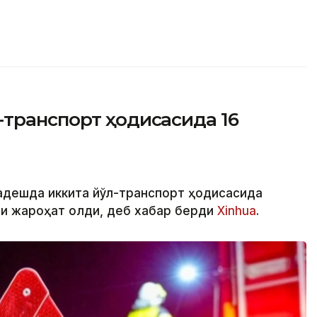
-транспорт ҳодисасида 16
ладешда иккита йўл-транспорт ҳодисасида
ши жароҳат олди, деб хабар берди
Xinhua
.