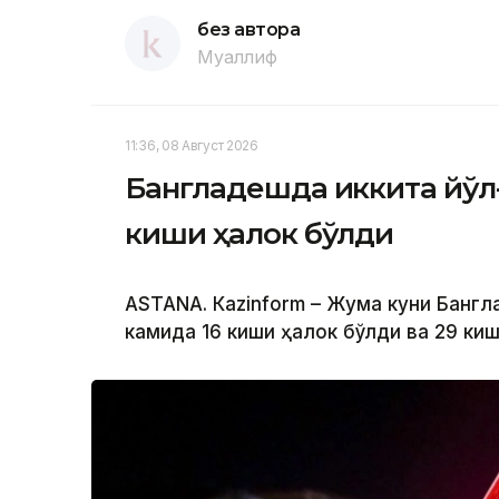
без автора
Муаллиф
11:36, 08 Август 2026
Бангладешда иккита йўл
киши ҳалок бўлди
ASTANА. Кazinform – Жума куни Банг
камида 16 киши ҳалок бўлди ва 29 ки