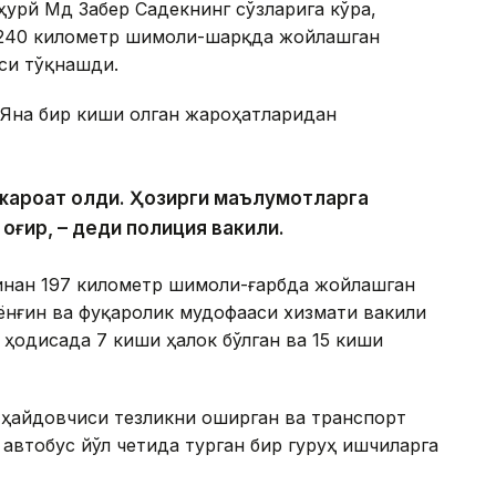
урй Мд Забер Садекнинг сўзларига кўра,
 240 километр шимоли-шарқда жойлашган
си тўқнашди.
 Яна бир киши олган жароҳатларидан
и жароҳат олди. Ҳозирги маълумотларга
 оғир, – деди полиция вакили.
инан 197 километр шимоли-ғарбда жойлашган
ёнғин ва фуқаролик мудофааси хизмати вакили
 ҳодисада 7 киши ҳалок бўлган ва 15 киши
 ҳайдовчиси тезликни оширган ва транспорт
автобус йўл четида турган бир гуруҳ ишчиларга