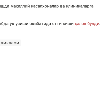
шда маҳаллий касалхоналар ва клиникаларга
абда ўқ узиши оқибатида етти киши
ҳалок бўлди
.
иликлари