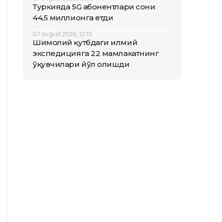
Туркияда 5G абонентлари сони
44,5 миллионга етди
07 avgust 2026, 12:10
Шимолий қутбдаги илмий
экспедицияга 22 мамлакатнинг
ўқувчилари йўл олишди