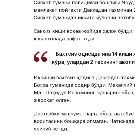
Силхет тумани полицияси бошлиғи Чоудҳ
мамлакат пойтахти Даккадан тахминан
Силхет туманида иккита йўловчи автобу
Саккиз киши воқеа жойида ҳалок бўлди.
касалхонада вафот этди.
– Бахтсиз ҳодисада яна 14 киш
кўра, улардан 2 тасининг аҳволи
Иккинчи бахтсиз ҳодиса Даккадан тахм
Богра туманида содир бўлди. Маҳаллий 
Мд. Шаҳидул Исломнинг сўзларига кўра,
жароҳат олган.
Дастлабки маълумотларга кўра, автобус
воситасини бошқара олмаган. Натижада 
урилиб кетди.