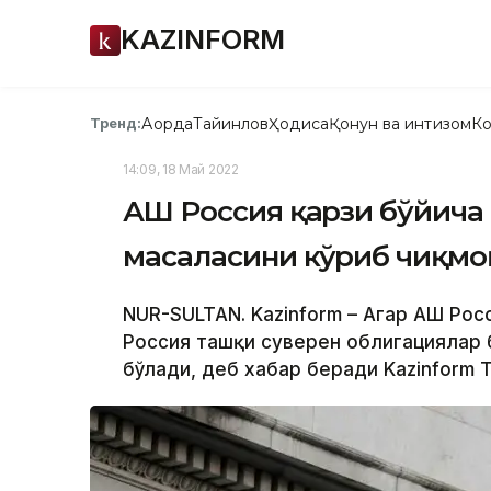
KAZINFORM
Ақорда
Тайинлов
Ҳодиса
Қонун ва интизом
Ко
Тренд:
14:09, 18 Май 2022
АҚШ Россия қарзи бўйич
масаласини кўриб чиқмо
NUR-SULTAN. Kazinform – Агар АҚШ Рос
Россия ташқи суверен облигациялар
бўлади, деб хабар беради Kazinform 