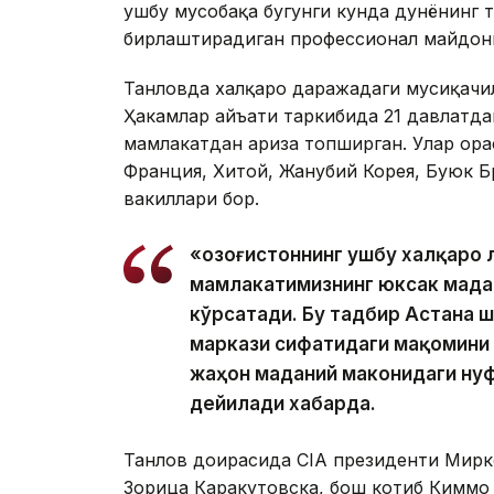
ушбу мусобақа бугунги кунда дунёнинг 
бирлаштирадиган профессионал майдонг
Танловда халқаро даражадаги мусиқачи
Ҳакамлар ҳайъати таркибида 21 давлатда
мамлакатдан ариза топширган. Улар ора
Франция, Хитой, Жанубий Корея, Буюк Б
вакиллари бор.
«Қозоғистоннинг ушбу халқаро 
мамлакатимизнинг юксак мада
кўрсатади. Бу тадбир Астана 
маркази сифатидаги мақомини 
жаҳон маданий маконидаги нуф
дейилади хабарда.
Танлов доирасида CIA президенти Мирк
Зорица Каракутовска, бош котиб Киммо