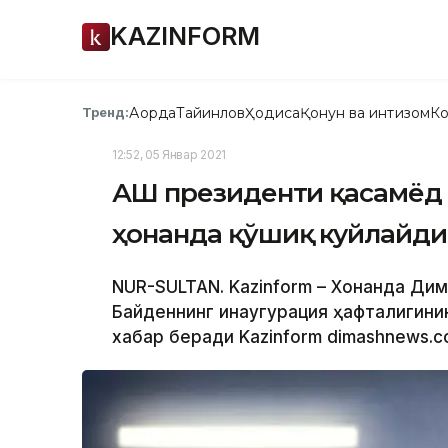
KAZINFORM
Ақорда
Тайинлов
Ҳодиса
Қонун ва интизом
Ко
Тренд:
12:52, 05 Январ 2021
АҚШ президенти қасамёд
ҳонанда қўшиқ куйлайди
NUR-SULTAN. Kazinform – Хонанда Дим
Байденнинг инаугурация ҳафталигини
хабар беради Kazinform dimashnews.c