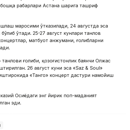
бошқа раҳбарлари Астана шаҳрига ташриф
ашлаш маросими ўтказилади, 24 августда эса
бўлиб ўтади. 25-27 август кунлари танлов
концертлар, матбуот анжумани, ғолибларни
ади.
о танлови ғолиби, қозоғистонлик баянчи Олжас
ирилган. 26 август куни эса «Saz & Soul»
иштирокида «Танго» концерт дастури намойиш
казий Осиёдаги энг йирик поп-маданият
лган эди.
и