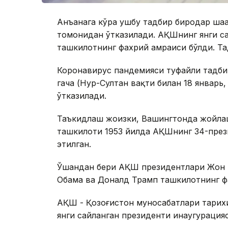
Анъанага кўра ушбу тадбир биродар шаҳарл
томонидан ўтказилади. АҚШнинг янги с
ташкилотнинг фахрий ҳамраиси бўлди. Т
Коронавирус пандемияси туфайли тадбир 
гача (Нур-Султан вақти билан 18 январь,
ўтказилади.
Таъкидлаш жоизки, Вашингтонда жойлашган
ташкилоти 1953 йилда АҚШнинг 34-през
этилган.
Ўшандан бери АҚШ президентлари Жон К
Обама ва Доналд Трамп ташкилотнинг фа
АҚШ - Қозоғистон муносабатлари тарих
янги сайланган президенти инаугурация