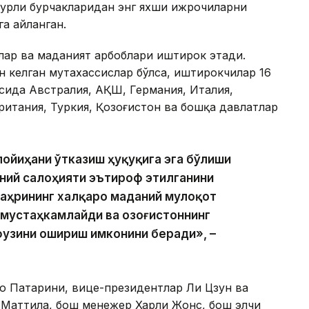
турли бурчакларидан энг яхши ижрочиларни
а айланган.
лар ва маданият арбоблари иштирок этади.
н келган мутахассислар бўлса, иштирокчилар 16
сида Австралия, АҚШ, Германия, Италия,
ритания, Туркия, Қозоғистон ва бошқа давлатлар
лойиҳани ўтказиш ҳуқуқига эга бўлиши
ний салоҳияти эътироф этилганини
шаҳрининг халқаро маданий мулоқот
мустаҳкамлайди ва Қозоғистоннинг
узини ошириш имконини беради», –
о Патарини, вице-президентлар Ли Цзун ва
 Маттила, бош менежер Харли Жонс, бош элчи