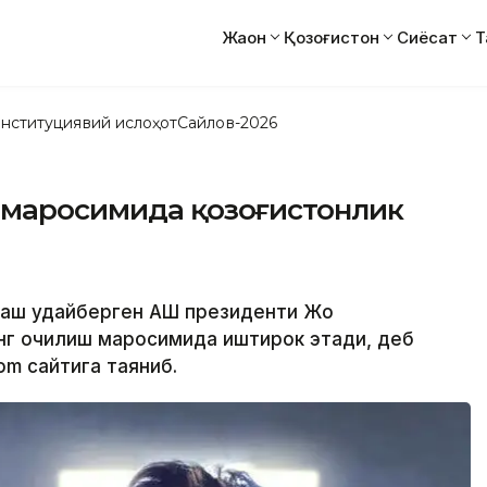
Жаҳон
Қозоғистон
Сиёсат
Т
нституциявий ислоҳот
Сайлов-2026
 маросимида қозоғистонлик
аш Қудайберген АҚШ президенти Жо
нг очилиш маросимида иштирок этади, деб
om сайтига таяниб.