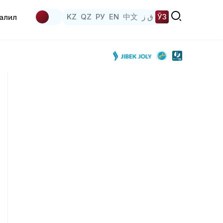
KZ
QZ
РУ
EN
中文
ق ز
ЎЗ
аҳлил