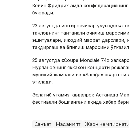
Кевин Фридрих ҳамда конфедерациянинг 
буюради.
23 августда иштирокчилар учун қуръа т
танловнинг тантанали очилиш маросими 
эшитувлари, ижодий маҳорат дарслари, 
тақдирлаш ва ёпилиш маросими ўтказил
25 августда «Coupe Mondiale 74» халқар
Нурлановнинг яккахон концерти режалашт
мусиқий жамоаси ва «Samǵa» квартети 
этилади.
Эслатиб ўтамиз, аввалроқ Астанада Мар
фестивали бошлангани ҳақида хабар бери
Санъат
Маданият
Жаҳон чемпионат