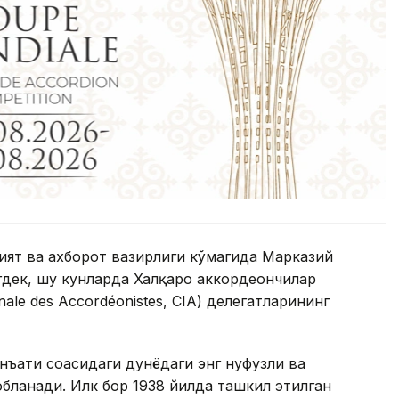
ият ва ахборот вазирлиги кўмагида Марказий
гдек, шу кунларда Халқаро аккордеончилар
nale des Accordéonistes, CIA) делегатларининг
нъати соҳасидаги дунёдаги энг нуфузли ва
обланади. Илк бор 1938 йилда ташкил этилган