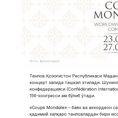
Фото: Қазақконцерт
Танлов Қозоғистон Республикаси Мадан
концерт залида ташкил этилади. Шунин
конфедерацияси (Confédération Internatio
156-конгресси ҳам бўлиб ўтади.
«Coupe Mondiale» – баян ва аккордеон са
қадимий халқаро танловлардан бири ҳис