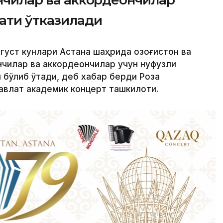
янчилар ва аккордеончилар
ати ўтказилади
вгуст кунлари Астана шаҳрида Қозоғистон ва
нчилар ва аккордеончилар учун нуфузли
 бўлиб ўтади, деб хабар берди Роза
давлат академик концерт ташкилоти.