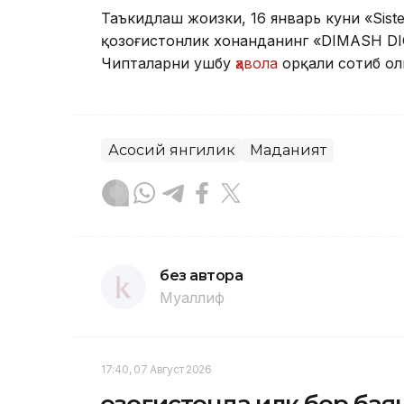
Таъкидлаш жоизки, 16 январь куни «Sister
қозоғистонлик хонанданинг «DIMASH DI
Чипталарни ушбу
ҳавола
орқали сотиб ол
Асосий янгилик
Маданият
без автора
Муаллиф
17:40, 07 Август 2026