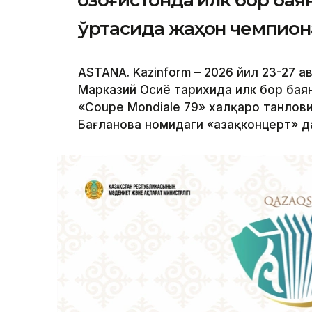
Қозоғистонда илк бор ба
ўртасида жаҳон чемпион
ASTANA. Kazinform – 2026 йил 23-27 а
Марказий Осиё тарихида илк бор бая
«Coupe Mondiale 79» халқаро танлови
Бағланова номидаги «Қазақконцерт» 