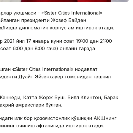
ар уюшмаси - «Sister Cities International»
айланган президенти Жозеф Байден
адбирда дипломатик корпус ҳам иштирок этади.
2021 йил 17 январь куни соат 19:00 дан 21:00
 соат 6:00 дан 8:00 гача) онлайн тарзда
 «Sister Cities International» нодавлат
иденти Дуайт Эйзенхауер томонидан ташкил
еннеди, Катта Жорж Буш, Билл Клинтон, Барак
хрий ҳамраислари бўлган.
идаги илк бор қозоғистонлик қўшиқчи АҚШнинг
сининг очилиш ҳафталигида иштирок этади.