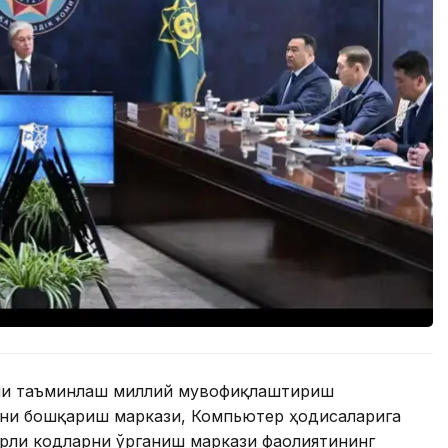
ини таъминлаш миллий мувофиқлаштириш
ни бошқариш маркази, Компьютер ҳодисаларига
рли кодларни ўрганиш маркази фаолиятининг