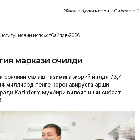
Жаҳон
Қозоғистон
Сиёсат
Т
нституциявий ислоҳот
Сайлов-2026
огия маркази очилди
и соғлиқни сақлаш тизимига жорий йилда 73,4
14 миллиард тенге коронавирусга қарши
ради Kazinform мухбири вилоят ички сиёсат
.