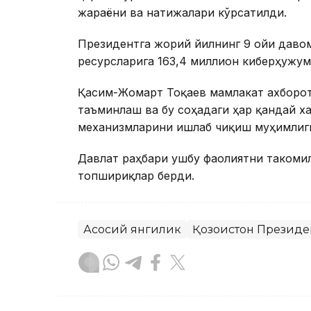
жараёни ва натижалари кўрсатилди.
Президентга жорий йилнинг 9 ойи даво
ресурсларига 163,4 миллион киберҳужум
Қасим-Жомарт Тоқаев мамлакат ахборо
таъминлаш ва бу соҳадаги ҳар қандай 
механизмларини ишлаб чиқиш муҳимлиг
Давлат раҳбари ушбу фаолиятни такоми
топшириқлар берди.
Асосий янгилик
Қозоғистон Президе