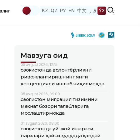
KZ
QZ
РУ
EN
中文
ق ز
ЎЗ
аҳлил
Мавзуга оид
05 avgust 2026, 12:15
Қозоғистонда волонтёрликни
ривожлантиришнинг янги
концепцияси ишлаб чиқилмоқда
05 avgust 2026, 09:08
Қозоғистон миграция тизимини
меҳнат бозори талабларига
мослаштирмоқда
01 avgust 2026, 08:00
Қозоғистонда уй-жой ижараси
нархлари қайси ҳудудда қандай