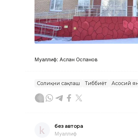
Муаллиф: Аслан Оспанов
Соғлиқни сақлаш
Тиббиёт
Асосий я
без автора
Муаллиф