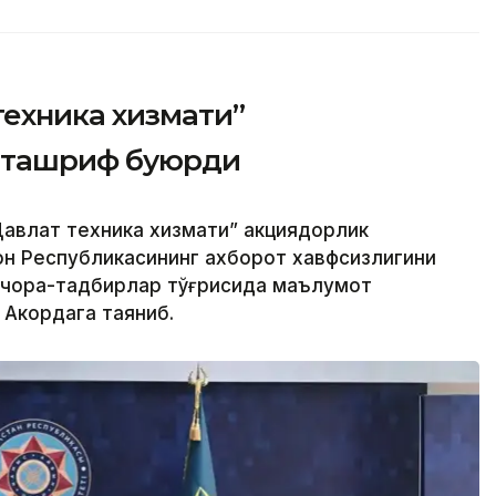
техника хизмати”
 ташриф буюрди
авлат техника хизмати” акциядорлик
н Республикасининг ахборот хавфсизлигини
 чора-тадбирлар тўғрисида маълумот
 Акордага таяниб.