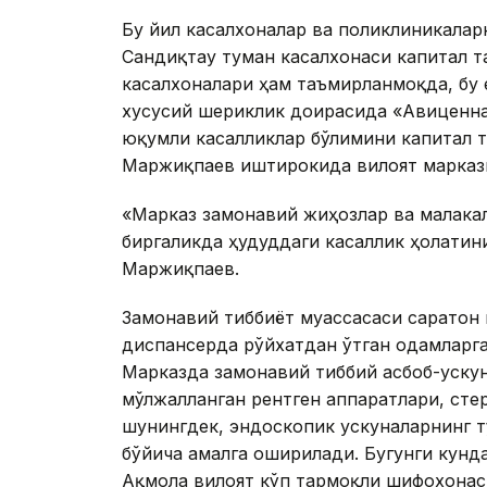
Бу йил касалхоналар ва поликлиникалар
Сандиқтау туман касалхонаси капитал т
касалхоналари ҳам таъмирланмоқда, бу 
хусусий шериклик доирасида «Авиценна
юқумли касалликлар бўлимини капитал 
Маржиқпаев иштирокида вилоят маркази
«Марказ замонавий жиҳозлар ва малакал
биргаликда ҳудуддаги касаллик ҳолатин
Маржиқпаев.
Замонавий тиббиёт муассасаси саратон 
диспансерда рўйхатдан ўтган одамларга
Марказда замонавий тиббий асбоб-ускун
мўлжалланган рентген аппаратлари, сте
шунингдек, эндоскопик ускуналарнинг т
бўйича амалга оширилади. Бугунги кунд
Ақмола вилоят кўп тармоқли шифохонас