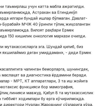
ни таъмирлаш учун катта маблағ ажратилди.
аъмирланмоқда, Астрахан ва Егиндикўл
ерда илгари бундай ишлар бўлмаган. Давлат-
-Бурабай» МЧЖ 40 ўринли тўлиқ жиҳозланган
таъмирламоқда. Вилоят раҳбари Ермек
да 150 кишилик онкология маркази очилди.
и мутахассисларга эга. Шундай қилиб, биз
и яхшилаймиз деган умиддаман», - деди Ермек
касаллигига чалинган беморларга, шунингдек,
 маслаҳат ва диагностика ёрдамини беради.
алар - МРТ, КТ аппаратлари, 3 та иш жойига
реотаксис функцияси бор мамография,
ўлиқ линияси мавжуд. Қабул 8 та мутахассислик
а тиббиёт ходимлари бу ерга кўчирилмоқда.
и директори Нурлан Жаровнинг сўзларига кўра,