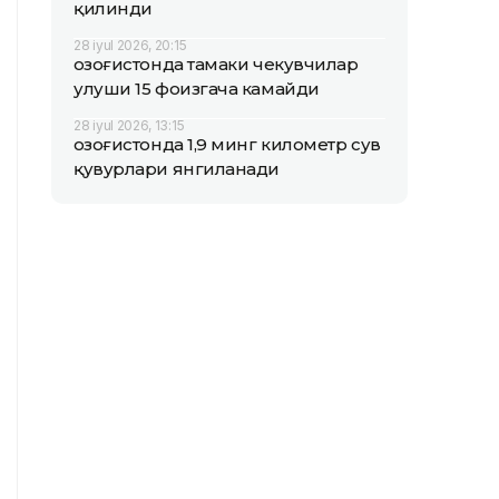
қилинди
28 iyul 2026, 20:15
Қозоғистонда тамаки чекувчилар
улуши 15 фоизгача камайди
28 iyul 2026, 13:15
Қозоғистонда 1,9 минг километр сув
қувурлари янгиланади