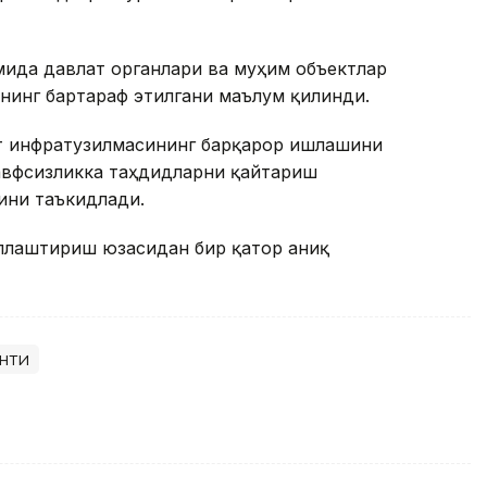
мида давлат органлари ва муҳим объектлар
нинг бартараф этилгани маълум қилинди.
т инфратузилмасининг барқарор ишлашини
хавфсизликка таҳдидларни қайтариш
ини таъкидлади.
ллаштириш юзасидан бир қатор аниқ
нти