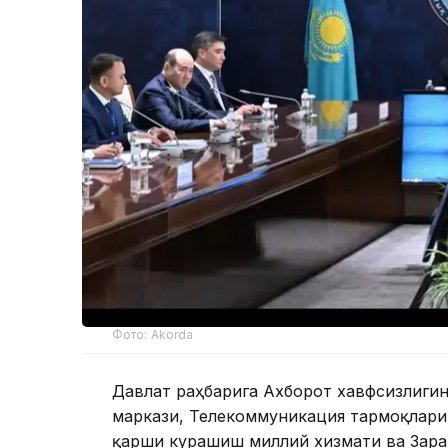
Фото: Akorda
Давлат раҳбарига Ахборот хавфсизлиг
маркази, Телекоммуникация тармоқлари
қарши курашиш миллий хизмати ва Зара