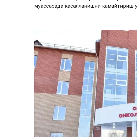
муассасада касалланишни камайтириш у