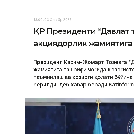
13:00, 03 Октябр 2023
ҚР Президенти “Давлат 
акциядорлик жамиятига
Президент Қасим-Жомарт Тоқаевга “Д
жамиятига ташрифи чоғида Қозоғисто
таъминлаш ва ҳозирги ҳолати бўйича
берилди, деб хабар беради Каzinform