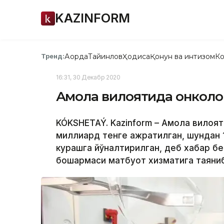
KAZINFORM
Ақорда
Тайинлов
Ҳодиса
Қонун ва интизом
Ко
Тренд:
16:31, 30 Декабр 2020
Ақмола вилоятида онкол
KÓKSHETAÝ. Kazinform – Ақмола вилоят
миллиард тенге ажратилган, шундан 
курашга йўналтирилган, деб хабар бе
бошқармаси матбуот хизматига таяниб