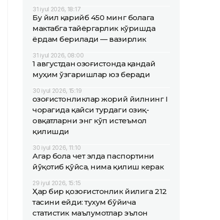
31 iyul 2026, 18:17
Бу йил қарийб 450 минг болага
мактабга тайёргарлик кўришда
ёрдам берилади — вазирлик
31 iyul 2026, 08:00
1 августдан Қозоғистонда қандай
муҳим ўзгаришлар юз беради
30 iyul 2026, 15:19
Қозоғистонликлар жорий йилнинг I
чорагида қайси турдаги озиқ-
овқатларни энг кўп истеъмол
қилишди
30 iyul 2026, 11:10
Агар бола чет элда паспортини
йўқотиб қўйса, нима қилиш керак
29 iyul 2026, 15:15
Ҳар бир қозоғистонлик йилига 212
тасини ейди: тухум бўйича
статистик маълумотлар эълон