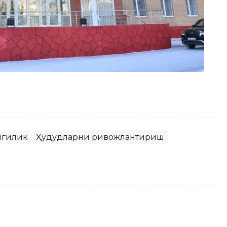
нгилик
Ҳудудларни ривожлантириш