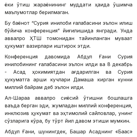
ёки ўтиш жараёнининг муддати ҳақида қўшимча
маълумотлар берилмаган.
Бу баёнот “Сурия инқилоби ғалабасини эълон қилиш
бўйича конференция” йиғилишида янгради. Унда
аввалроқ ҲТШ томонидан тайинланган муваққат
ҳукумат вазирлари иштирок этди.
Конференция давомида Абдул Ғани Сурия
инқилобининг ғалабасини эълон қилди ва 8 декабрь
- Асад ҳокимиятдан ағдарилган ва Сурия
ҳукуматга қарши кучлари Дамашққа кирган кунни
миллий байрам деб эълон қилди.
Ал-Шараа аввалроқ сиёсий ўтишни бошлашга
ваъда берган эди, жумладан миллий конференция,
инклюзив ҳукумат ва эҳтимолий сайловлар, унинг
сўзларига кўра, бу тўрт йил давом этиши мумкин.
Абдул Ғани, шунингдек, Башар Асаднинг «Баас»