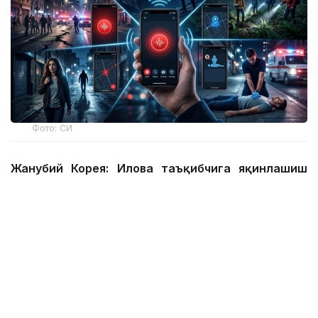
Фото: СИ
Жанубий Корея: Илова таъқибчига яқинлашиш
ҳақида огоҳлантиради
2026 йил 24 июнда Жанубий Корея шахсий
хавфсизлик учун энг сўнгги рақамли воситалардан
бирини ишга туширди.
Ҳукумат иловаси таъқиб қилувчи қурбонларга
электрон билагузук тақишлари шарт бўлган таъқиб
қилувчиларининг жойлашуви ва йўналишини реал