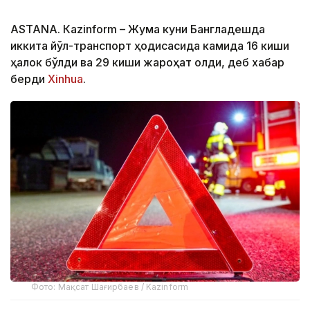
ASTANА. Кazinform – Жума куни Бангладешда
иккита йўл-транспорт ҳодисасида камида 16 киши
ҳалок бўлди ва 29 киши жароҳат олди, деб хабар
берди
Xinhua
.
Фото: Мақсат Шағирбаев / Kazinform