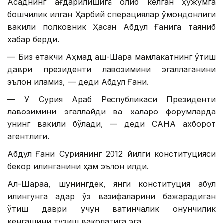
Асаднинг ағдарилишига олиб келган ҳужумга
бошчилик қилган Ҳарбий операциялар қўмондонлиги
вакили полковник Ҳасан Абдул Ғанига таяниб
хабар берди.
— Биз етакчи Аҳмад аш-Шара мамлакатнинг ўтиш
даври президенти лавозимини эгаллаганини
эълон қиламиз, — деди Абдул Ғани.
— У Сурия Араб Республикаси Президенти
лавозимини эгаллайди ва халқаро форумларда
унинг вакили бўлади, — деди САНА ахборот
агентлиги.
Абдул Ғани Суриянинг 2012 йилги конституцияси
бекор қилинганини ҳам эълон қилди.
Ал-Шараа, шунингдек, янги конституция қабул
қилингунга қадар ўз вазифаларини бажарадиган
ўтиш даври учун вақтинчалик қонунчилик
кенгашини тузиш ваколатига эга.