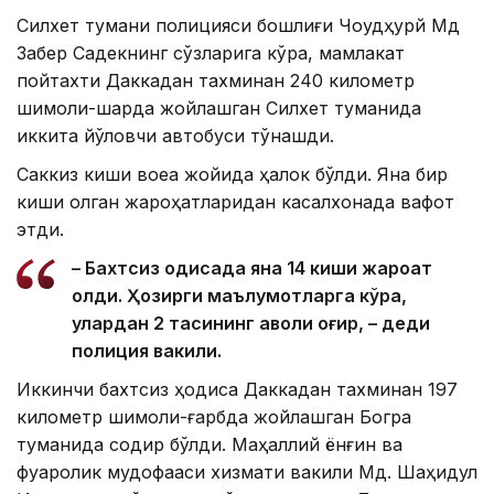
Силхет тумани полицияси бошлиғи Чоудҳурй Мд
Забер Садекнинг сўзларига кўра, мамлакат
пойтахти Даккадан тахминан 240 километр
шимоли-шарқда жойлашган Силхет туманида
иккита йўловчи автобуси тўқнашди.
Саккиз киши воқеа жойида ҳалок бўлди. Яна бир
киши олган жароҳатларидан касалхонада вафот
этди.
– Бахтсиз ҳодисада яна 14 киши жароҳат
олди. Ҳозирги маълумотларга кўра,
улардан 2 тасининг аҳволи оғир, – деди
полиция вакили.
Иккинчи бахтсиз ҳодиса Даккадан тахминан 197
километр шимоли-ғарбда жойлашган Богра
туманида содир бўлди. Маҳаллий ёнғин ва
фуқаролик мудофааси хизмати вакили Мд. Шаҳидул