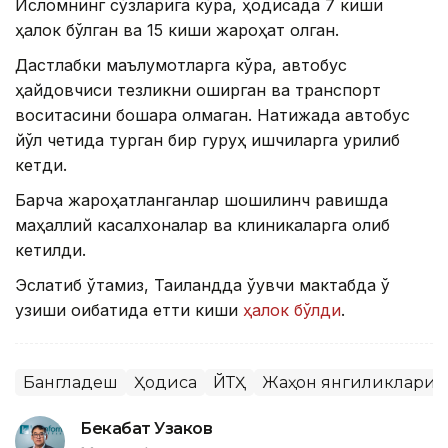
Исломнинг сўзларига кўра, ҳодисада 7 киши
ҳалок бўлган ва 15 киши жароҳат олган.
Дастлабки маълумотларга кўра, автобус
ҳайдовчиси тезликни оширган ва транспорт
воситасини бошқара олмаган. Натижада автобус
йўл четида турган бир гуруҳ ишчиларга урилиб
кетди.
Барча жароҳатланганлар шошилинч равишда
маҳаллий касалхоналар ва клиникаларга олиб
кетилди.
Эслатиб ўтамиз, Таиландда ўқувчи мактабда ўқ
узиши оқибатида етти киши
ҳалок бўлди
.
Бангладеш
Ҳодиса
ЙТҲ
Жаҳон янгиликлари
Бекабат Узаков