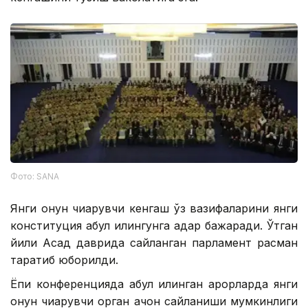
Фото: SANA
Янги қонун чиқарувчи кенгаш ўз вазифаларини янги
конституция қабул қилингунга қадар бажаради. Ўтган
йили Асад даврида сайланган парламент расман
тарқатиб юборилди.
Ёпиқ конференцияда қабул қилинган қарорларда янги
қонун чиқарувчи орган қачон сайланиши мумкинлиги