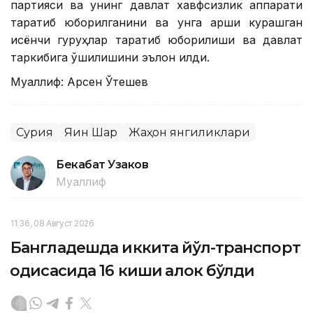
партияси ва унинг давлат хавфсизлик аппарати
тарқатиб юборилганини ва унга қарши курашган
исёнчи гуруҳлар тарқатиб юборилиши ва давлат
таркибига қўшилишини эълон қилди.
Муаллиф: Арсен Ўтешев
Сурия
Яқин Шарқ
Жаҳон янгиликлари
Бекабат Узаков
Муаллиф
11:36, 08 Август 2026
Бангладешда иккита йўл-транспорт
ҳодисасида 16 киши ҳалок бўлди