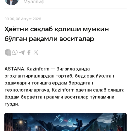
Муаллиф
09:00, 08 Август 2026
Ҳаётни сақлаб қолиши мумкин
бўлган рақамли воситалар
ASTANA. Kazinform — Зилзила ҳақида
огоҳлантиришлардан тортиб, бедарак йўқолган
одамларни топишга ёрдам берадиган
технологияларгача, Кazinform ҳаётни сақлаб қолишга
ёрдам бераётган рақамли воситалар тўпламини
тузди.