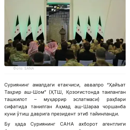
Фото: SANA
Суриянинг амалдаги етакчиси, аввалроқ “Ҳайъат
Таҳрир аш-Шом” (ҲТШ, Қозоғистонда тақиқланган
ташкилот – муҳаррир эслатмаси) раҳбари
сифатида танилган Аҳмад аш-Шараа чоршанба
куни ўтиш даврига президент этиб тайинланди.
Бу ҳақда Суриянинг САНА ахборот агентлиги