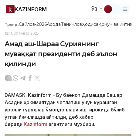
KAZINFORM
ЎЗ
Сайлов-2026
Ақорда
Тайинлов
Ҳодиса
Қонун ва интизо
Тренд:
12:11, 30 Январ 2025
Аҳмад аш-Шараа Суриянинг
муваққат президенти деб эълон
қилинди
DAMASK. Kazinform - Бу баёнот Дамашқда Башар
Асадни ҳокимиятдан четлатиш учун курашган
қуролли гуруҳлар қўмондонлари иштирокида бўлиб
ўтган йиғилишда айтилди, деб хабар
беради
Кazinform
агентлиги мухбири.