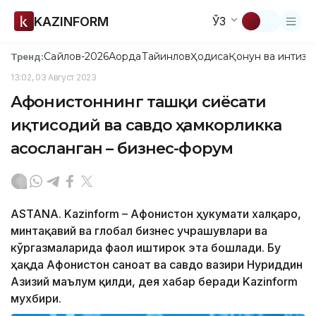
KAZINFORM
ЎЗ
Сайлов-2026
Ақорда
Тайинлов
Ҳодиса
Қонун ва интизо
Тренд:
13:02, 03 Август 2023
Афғонистоннинг ташқи сиёсати
иқтисодий ва савдо ҳамкорликка
асосланган – бизнес-форум
ASTANA. Kazinform – Афғонистон ҳукумати халқаро,
минтақавий ва глобал бизнес учрашувлари ва
кўргазмаларида фаол иштирок эта бошлади. Бу
ҳақда Афғонистон саноат ва савдо вазири Нуриддин
Азизий маълум қилди, дея хабар беради Kazinform
мухбири.