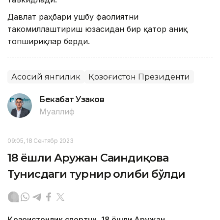
Давлат раҳбари ушбу фаолиятни
такомиллаштириш юзасидан бир қатор аниқ
топшириқлар берди.
Асосий янгилик
Қозоғистон Президенти
Бекабат Узаков
Муаллиф
09:05, 18 Сентябр 2023
18 ёшли Аружан Сағиндиқова
Тунисдаги турнир ғолиби бўлди
Қозоғистонлик спортчи, 18 ёшли Аружан