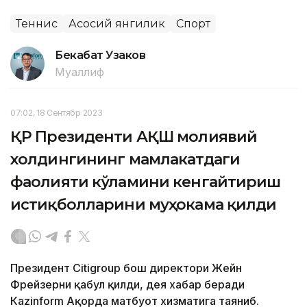
Теннис
Асосий янгилик
Спорт
Бекабат Узаков
Муаллиф
07:02, 18 Сентябр 2023
ҚР Президенти АҚШ молиявий
холдингининг мамлакатдаги
фаолияти кўламини кенгайтириш
истиқболларини муҳокама қилди
Президент Citigroup бош директори Жейн
Фрейзерни қабул қилди, дея хабар беради
Кazinform Ақорда матбуот хизматига таяниб.