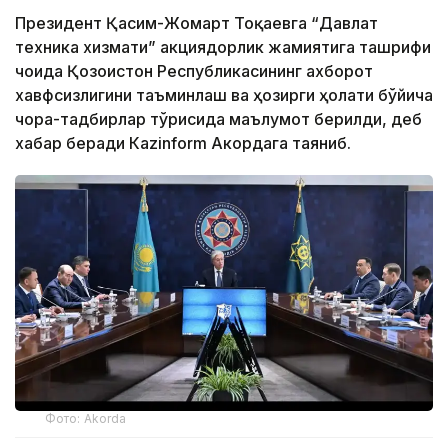
Президент Қасим-Жомарт Тоқаевга “Давлат
техника хизмати” акциядорлик жамиятига ташрифи
чоғида Қозоғистон Республикасининг ахборот
хавфсизлигини таъминлаш ва ҳозирги ҳолати бўйича
чора-тадбирлар тўғрисида маълумот берилди, деб
хабар беради Каzinform Акордага таяниб.
Фото: Akorda