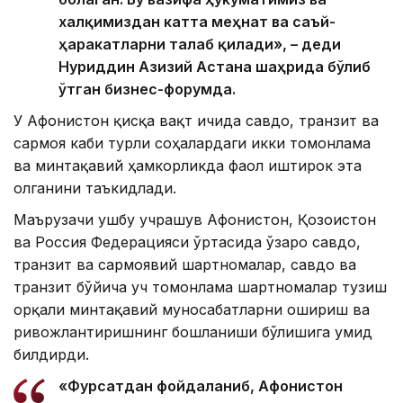
халқимиздан катта меҳнат ва саъй-
ҳаракатларни талаб қилади», – деди
Нуриддин Азизий Астана шаҳрида бўлиб
ўтган бизнес-форумда.
У Афғонистон қисқа вақт ичида савдо, транзит ва
сармоя каби турли соҳалардаги икки томонлама
ва минтақавий ҳамкорликда фаол иштирок эта
олганини таъкидлади.
Маърузачи ушбу учрашув Афғонистон, Қозоғистон
ва Россия Федерацияси ўртасида ўзаро савдо,
транзит ва сармоявий шартномалар, савдо ва
транзит бўйича уч томонлама шартномалар тузиш
орқали минтақавий муносабатларни ошириш ва
ривожлантиришнинг бошланиши бўлишига умид
билдирди.
«Фурсатдан фойдаланиб, Афғонистон