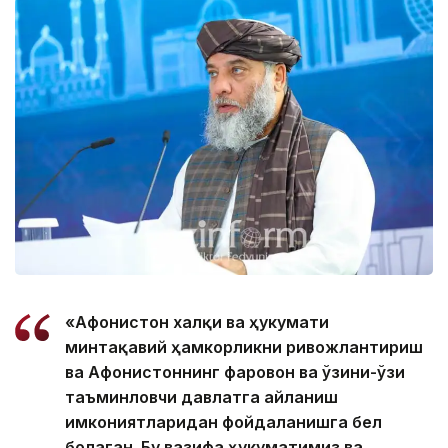
«Афғонистон халқи ва ҳукумати
минтақавий ҳамкорликни ривожлантириш
ва Афғонистоннинг фаровон ва ўзини-ўзи
таъминловчи давлатга айланиш
имкониятларидан фойдаланишга бел
боғлаган. Бу вазифа ҳукуматимиз ва