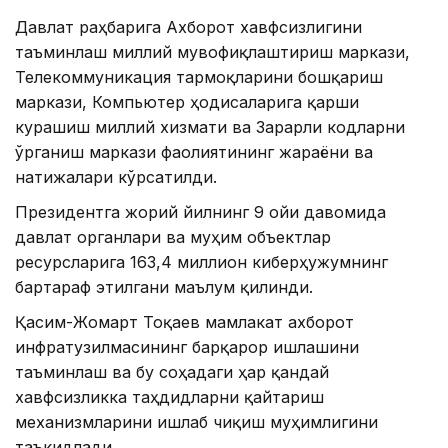
Давлат раҳбарига Ахборот хавфсизлигини
таъминлаш миллий мувофиқлаштириш маркази,
Телекоммуникация тармоқларини бошқариш
маркази, Компьютер ҳодисаларига қарши
курашиш миллий хизмати ва Зарарли кодларни
ўрганиш маркази фаолиятининг жараёни ва
натижалари кўрсатилди.
Президентга жорий йилнинг 9 ойи давомида
давлат органлари ва муҳим объектлар
ресурсларига 163,4 миллион киберҳужумнинг
бартараф этилгани маълум қилинди.
Қасим-Жомарт Тоқаев мамлакат ахборот
инфратузилмасининг барқарор ишлашини
таъминлаш ва бу соҳадаги ҳар қандай
хавфсизликка таҳдидларни қайтариш
механизмларини ишлаб чиқиш муҳимлигини
таъкидлади.