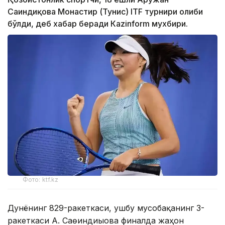
Сағиндиқова Монастир (Тунис) ITF турнири ғолиби
бўлди, деб хабар беради Каzinform мухбири.
Фото: ktf.kz
Дунёнинг 829-ракеткаси, ушбу мусобақанинг 3-
ракеткаси А. Саөиндиыова финалда жаҳон