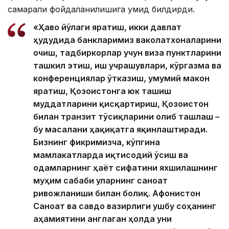
самарали фойдаланилишига умид билдирди.
«Ҳаво йўлаги яратиш, икки давлат
ҳудудида банкларимиз ваколатхоналарини
очиш, тадбиркорлар учун виза пунктларини
ташкил этиш, иш учрашувлари, кўргазма ва
конференциялар ўтказиш, умумий макон
яратиш, Қозоғистонга юк ташиш
муддатларини қисқартириш, Қозоғистон
билан транзит тўсиқларини олиб ташлаш –
бу масалани ҳақиқатга яқинлаштиради.
Бизнинг фикримизча, кўпгина
мамлакатларда иқтисодий ўсиш ва
одамларнинг ҳаёт сифатини яхшилашнинг
муҳим сабаби уларнинг саноат
ривожланиши билан боғлиқ. Афғонистон
Саноат ва савдо вазирлиги ушбу соҳанинг
аҳамиятини англаган ҳолда уни