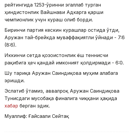
рейтингида 1253-ўринни эгаллаб турган
ҳиндистонлик Вайшнави Адкарга қарши
чемпионлик учун кураш олиб борди.
Биринчи партия кескин курашлар остида ўтди,
Аружан тай-брейкда муваффақиятли ўйнади - 7:6
(8:6).
Иккинчи сетда қозоғистонлик ёш теннисчи
рақибига ҳеч қандай имконият қолдирмади - 6:0.
Шу тариқа Аружан Сағиндиқова муҳим ғалабага
эришди.
Эслатиб ўтамиз, аввалроқ Аружан Сағиндиқова
Тунисдаги мусобақа финалига чиққани ҳақида
хабар
берган эдик.
Муаллиф: Ғайсағали Сейтақ