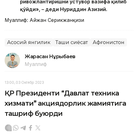
ривожлантиришни устувор вазифа қилиб
қўйди», – деди Нуриддин Азизий.
Муаллиф: Айжан Серикжанқизи
Асосий янгилик
Ташқи сиёсат
Афғонистон
Жарасқан Нұрыбаев
Муаллиф
13:00, 03 Октябр 2023
ҚР Президенти “Давлат техника
хизмати” акциядорлик жамиятига
ташриф буюрди