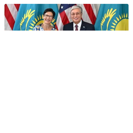
Фото: Ақорда
Учрашувда Америка молиявий холдингининг
мамлакатдаги фаолияти кўламини кенгайтириш
истиқболлари муҳокама қилинди.
Мамлакатдаги ягона Америка банки бўлган Citibank
Kazakhstan халқаро инвесторлар, давлат сектори
ва йирик корхоналар учун етакчи ҳамкорлардан
бири ҳисобланади.