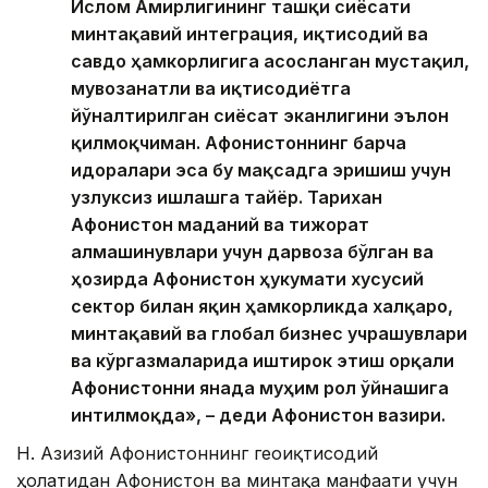
Ислом Амирлигининг ташқи сиёсати
минтақавий интеграция, иқтисодий ва
савдо ҳамкорлигига асосланган мустақил,
мувозанатли ва иқтисодиётга
йўналтирилган сиёсат эканлигини эълон
қилмоқчиман. Афғонистоннинг барча
идоралари эса бу мақсадга эришиш учун
узлуксиз ишлашга тайёр. Тарихан
Афғонистон маданий ва тижорат
алмашинувлари учун дарвоза бўлган ва
ҳозирда Афғонистон ҳукумати хусусий
сектор билан яқин ҳамкорликда халқаро,
минтақавий ва глобал бизнес учрашувлари
ва кўргазмаларида иштирок этиш орқали
Афғонистонни янада муҳим рол ўйнашига
интилмоқда», – деди Афғонистон вазири.
Н. Азизий Афғонистоннинг геоиқтисодий
ҳолатидан Афғонистон ва минтақа манфаати учун