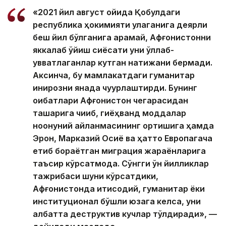
«2021 йил август ойида Қобулдаги
республика ҳокимияти қулаганига деярли
беш йил бўлганига қарамай, Афғонистонни
яккалаб қўйиш сиёсати уни қўллаб-
қувватлаганлар кутган натижани бермади.
Аксинча, бу мамлакатдаги гуманитар
инқирозни янада чуқурлаштирди. Бунинг
оқибатлари Афғонистон чегарасидан
ташқарига чиқиб, гиёҳванд моддалар
ноқонуний айланмасининг ортишига ҳамда
Эрон, Марказий Осиё ва ҳатто Европагача
етиб бораётган миграция жараёнларига
таъсир кўрсатмоқда. Сўнгги ўн йилликлар
тажрибаси шуни кўрсатдики,
Афғонистонда иқтисодий, гуманитар ёки
институционал бўшлиқ юзага келса, уни
албатта деструктив кучлар тўлдиради», —