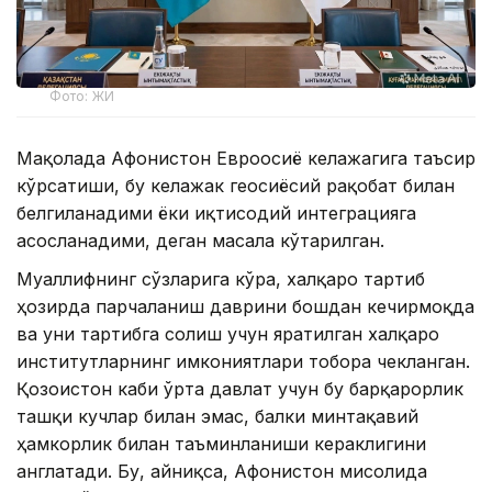
Фото: ЖИ
Мақолада Афғонистон Евроосиё келажагига таъсир
кўрсатиши, бу келажак геосиёсий рақобат билан
белгиланадими ёки иқтисодий интеграцияга
асосланадими, деган масала кўтарилган.
Муаллифнинг сўзларига кўра, халқаро тартиб
ҳозирда парчаланиш даврини бошдан кечирмоқда
ва уни тартибга солиш учун яратилган халқаро
институтларнинг имкониятлари тобора чекланган.
Қозоғистон каби ўрта давлат учун бу барқарорлик
ташқи кучлар билан эмас, балки минтақавий
ҳамкорлик билан таъминланиши кераклигини
англатади. Бу, айниқса, Афғонистон мисолида