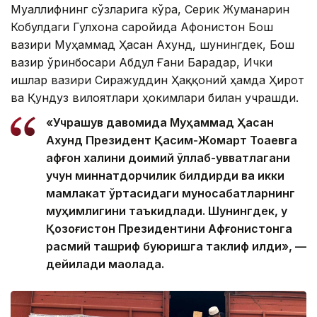
Муаллифнинг сўзларига кўра, Серик Жуманғарин
Кобулдаги Гулхона саройида Афғонистон Бош
вазири Муҳаммад Ҳасан Ахунд, шунингдек, Бош
вазир ўринбосари Абдул Ғани Барадар, Ички
ишлар вазири Сиражуддин Ҳаққоний ҳамда Ҳирот
ва Қундуз вилоятлари ҳокимлари билан учрашди.
«Учрашув давомида Муҳаммад Ҳасан
Ахунд Президент Қасим-Жомарт Тоқаевга
афғон халқини доимий қўллаб-қувватлагани
учун миннатдорчилик билдирди ва икки
мамлакат ўртасидаги муносабатларнинг
муҳимлигини таъкидлади. Шунингдек, у
Қозоғистон Президентини Афғонистонга
расмий ташриф буюришга таклиф қилди», —
дейилади мақолада.