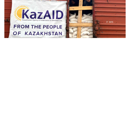
Фото: Үкімет
Мақола муаллифи Қозоғистон делегацияси
Афғонистонга жами 318,8 тонна гуманитар ёрдам
етказиб берганини таъкидлади. Шунингдек, бир
ҳафта давомида тиббий ёрдам кўрсатиш учун бир
гуруҳ қозоғистонлик шифокорлар ҳам юборилди.
Томонлар қўшма савдо-саноат палатасини
ташкил этишга келишиб олдилар ва гиёҳванд
моддалар савдоси ва экстремизмга қарши кураш