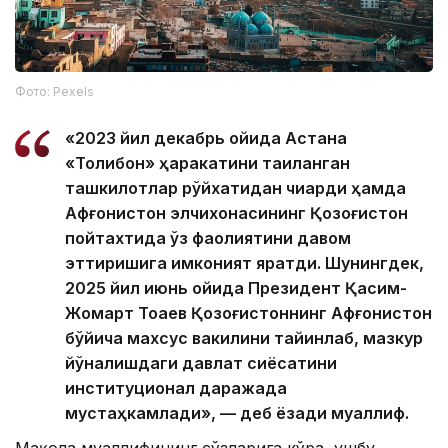
Фото: Pexels
«2023 йил декабрь ойида Астана
«Толибон» ҳаракатини тақиқланган
ташкилотлар рўйхатидан чиқарди ҳамда
Афғонистон элчихонасининг Қозоғистон
пойтахтида ўз фаолиятини давом
эттиришига имконият яратди. Шунингдек,
2025 йил июнь ойида Президент Қасим-
Жомарт Тоқаев Қозоғистоннинг Афғонистон
бўйича махсус вакилини тайинлаб, мазкур
йўналишдаги давлат сиёсатини
институционал даражада
мустаҳкамлади», — деб ёзади муаллиф.
Мақола муаллифининг сўзларига кўра, ушбу