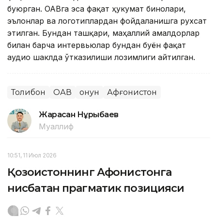
буюрган. ОАВга эса фақат ҳукумат бинолари,
эълонлар ва логотиплардан фойдаланишга рухсат
этилган. Бундан ташқари, маҳаллий амалдорлар
билан барча интервьюлар бундан буён фақат
аудио шаклда ўтказилиши лозимлиги айтилган.
Толибон
ОАВ
Қонун
Афғонистон
Жарасқан Нұрыбаев
Муаллиф
10:51, 11 Июл 2026
Қозоғистоннинг Афғонистонга
нисбатан прагматик позицияси