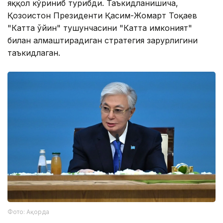
яққол кўриниб турибди. Таъкидланишича,
Қозоғистон Президенти Қасим-Жомарт Тоқаев
"Катта ўйин" тушунчасини "Катта имконият"
билан алмаштирадиган стратегия зарурлигини
таъкидлаган.
Фото: Ақорда