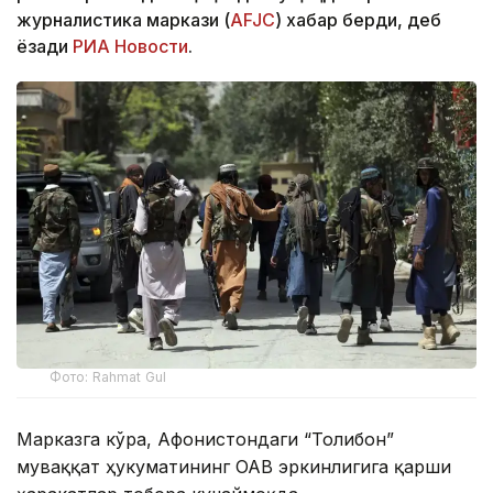
журналистика маркази (
AFJC
) хабар берди, деб
ёзади
РИА Новости
.
Фото: Rahmat Gul
Марказга кўра, Афғонистондаги “Толибон”
муваққат ҳукуматининг ОАВ эркинлигига қарши