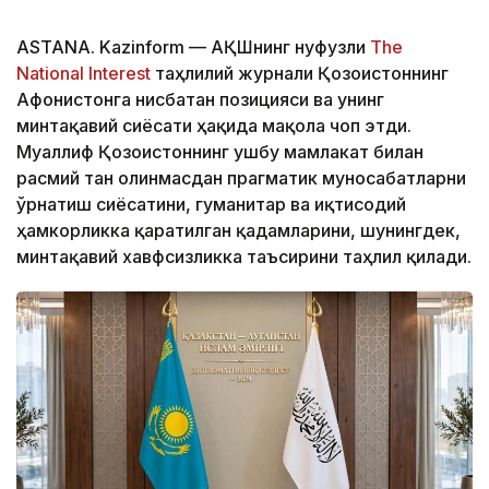
ASTANA. Kazinform — АҚШнинг нуфузли
The
National Interest
таҳлилий журнали Қозоғистоннинг
Афғонистонга нисбатан позицияси ва унинг
минтақавий сиёсати ҳақида мақола чоп этди.
Муаллиф Қозоғистоннинг ушбу мамлакат билан
расмий тан олинмасдан прагматик муносабатларни
ўрнатиш сиёсатини, гуманитар ва иқтисодий
ҳамкорликка қаратилган қадамларини, шунингдек,
минтақавий хавфсизликка таъсирини таҳлил қилади.