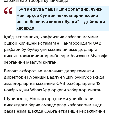
ҳаракатлар тобора кучаймоқда.
“Бу тақиқ жуда ташвишли ҳолатдир, чунки
Нангарҳор бундай чекловларни жорий
қилган бешинчи вилоят бўлди”, – дейилади
хабарда.
Қайд этилишича, хавфсизлик сабабли исмини
ошкор қилишни истамаган Нангарҳордаги ОАВ
раҳбари бу буйруқни маҳаллий амалдорларга
вилоят ҳокимининг ўринбосари Азизулло Мустафо
берганини маълум қилган.
Вилоят ахборот ва маданият департаменти
директори Қурейши Бадлун ушбу буйруқ ҳақида
амалдорлар ва маҳаллий ОАВ раҳбарларини 12
ноябрь куни WhatsApp орқали хабардор қилган.
Шунингдек, Нангарҳор ҳокими ўринбосари
вилоятдаги барча амалдорлар хабарларни энди
фақат ёзма шаклда ОАВга етказиши кераклигини