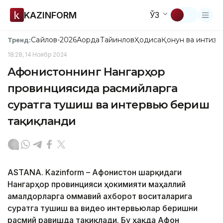
KAZINFORM
ЎЗ
Сайлов-2026
Ақорда
Тайинлов
Ҳодиса
Қонун ва интизо
Тренд:
18:28, 14 Ноябр 2024
Афғонистоннинг Нангарҳор
провинциясида расмийларга
суратга тушиш ва интервью бериш
тақиқланди
ASTANA. Kazinform – Афғонистон шарқидаги
Нангарҳор провинцияси ҳокимияти маҳаллий
амалдорларга оммавий ахборот воситаларига
суратга тушиш ва видео интервьюлар беришни
расмий равишда тақиқлади. Бу ҳақда Афғон