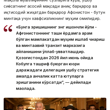
сиёсатнинг асосий мақсади аниқ: барқарор ва
иқтисодий жиҳатдан барқарор Афғонистон - бутун
минтақа учун хавфсизликнинг муҳим омилидир.
«Бунга эришишнинг энг ишончли йўли -
Афғонистоннинг ташқи ёрдамга қарам
бўлган мамлакатдан муҳим ишлаб чиқариш
ва минтақавий транзит марказига
айланишини қўллаб-қувватлашдир.
Қозоғистондан 2026 йил июнь ойида
Кобулга ташриф буюрган юқори
даражадаги делегация ушбу стратегия
амалда қанчалик катта ютуқларга
эришганини кўрсатди”, — дейилади
мақолада.