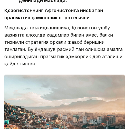
дейилади мақолада.
Қозоғистоннинг Афғонистонга нисбатан
прагматик ҳамкорлик стратегияси
Мақолада таъкидланишича, Қозоғистон ушбу
вазиятга алоҳида қадамлар билан эмас, балки
тизимли стратегия орқали жавоб беришни
танлаган. Бу ёндашув расмий тан олишсиз амалга
ошириладиган прагматик ҳамкорлик деб аталиши
қайд этилган.