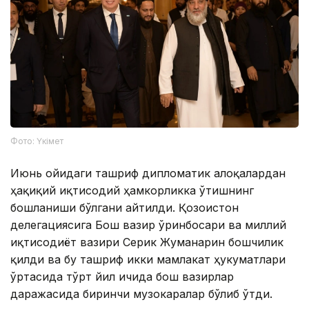
Фото: Үкімет
Июнь ойидаги ташриф дипломатик алоқалардан
ҳақиқий иқтисодий ҳамкорликка ўтишнинг
бошланиши бўлгани айтилди. Қозоғистон
делегациясига Бош вазир ўринбосари ва миллий
иқтисодиёт вазири Серик Жуманғарин бошчилик
қилди ва бу ташриф икки мамлакат ҳукуматлари
ўртасида тўрт йил ичида бош вазирлар
даражасида биринчи музокаралар бўлиб ўтди.