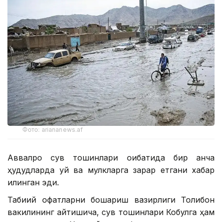
Фото: ariananews.af
Аввалроқ сув тошқинлари оқибатида бир қанча
ҳудудларда уй ва мулкларга зарар етгани хабар
қилинган эди.
Табиий офатларни бошқариш вазирлиги Толибон
вакилининг айтишича, сув тошқинлари Кобулга ҳам