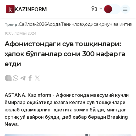
KAZINFORM
ЎЗ
Сайлов-2026
Ақорда
Тайинлов
Ҳодиса
Қонун ва интизо
Тренд:
10:05, 12 Май 2024
Афғонистондаги сув тошқинлари:
ҳалок бўлганлар сони 300 нафарга
етди
ASTANА. Кazinform - Афғонистонда мавсумий кучли
ёмғирлар оқибатида юзага келган сув тошқинлари
юзлаб одамларнинг ҳаётига зомин бўлди, мингдан
ортиқ уй вайрон бўлди, деб хабар беради Breaking
News.