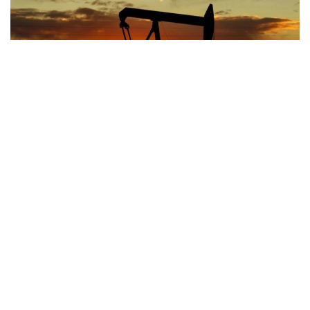
Фото: Pexels
6 август оқшомига келиб, октябрь ойида етказиб
бериладиган Brent нефтининг фьючерслари 1,04%
га ўсиб, 1 баррель учун 80,28 долларни ташкил
этди. АҚШнинг WTI нефти 0,81% га ўсиб, 1
баррель учун 75,83 долларни ташкил этди.
Reuters маълумотларига кўра, инвесторлар Эрон
ва Ўмон ўртасидаги музокаралар ҳақидаги
маълумотларни эҳтиёткорлик билан
кузатмоқдалар. Бозор иштирокчилари ҳар қандай