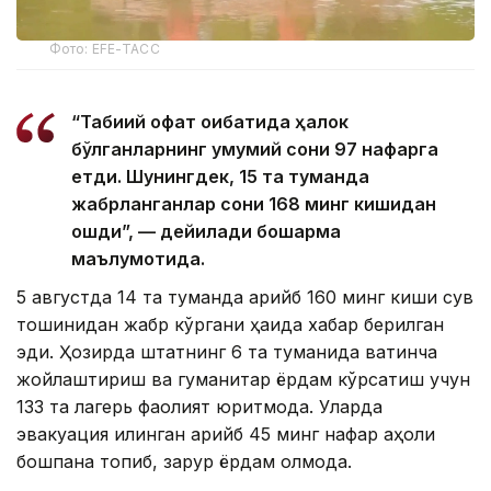
Фото: EFE-ТАСС
“Табиий офат оқибатида ҳалок
бўлганларнинг умумий сони 97 нафарга
етди. Шунингдек, 15 та туманда
жабрланганлар сони 168 минг кишидан
ошди”, — дейилади бошқарма
маълумотида.
5 августда 14 та туманда қарийб 160 минг киши сув
тошқинидан жабр кўргани ҳақида хабар берилган
эди. Ҳозирда штатнинг 6 та туманида вақтинча
жойлаштириш ва гуманитар ёрдам кўрсатиш учун
133 та лагерь фаолият юритмоқда. Уларда
эвакуация қилинган қарийб 45 минг нафар аҳоли
бошпана топиб, зарур ёрдам олмоқда.