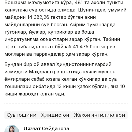
Бошқарма маълумотига кўра, 481 та аҳоли пункти
ҳанузгача сув остида қолмоқда. Шунингдек, умумий
майдони 14 382,26 гектар бўлган экин
майдонларини сув босган. Айрим туманларда
тўғонлар, йўллар, кўприклар ва бошқа
инфратузилма объектлари зарар кўрган. Табиий
офат оқибатида штат бўйлаб 41 475 бош чорва
моллари ва паррандалар ҳам зарар кўрган.
Бундан бир ой аввал Ҳиндистоннинг ғарбий
қисмидаги Маҳараштра штатида кучли муссон
ёмғирлари сабаб юзага келган кўчкилар ва сув
тошқинлари оқибатида 13 киши ҳалок бўлган, яна 10
киши жароҳат олган эди.
Сув тошқини
Ҳиндистон
Жаҳон янгиликлари
Ляззат Сейданова