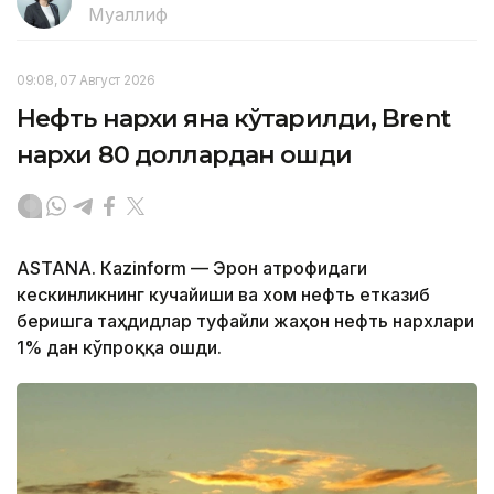
Муаллиф
09:08, 07 Август 2026
Нефть нархи яна кўтарилди, Brent
нархи 80 доллардан ошди
ASTANА. Кazinform — Эрон атрофидаги
кескинликнинг кучайиши ва хом нефть етказиб
беришга таҳдидлар туфайли жаҳон нефть нархлари
1% дан кўпроққа ошди.