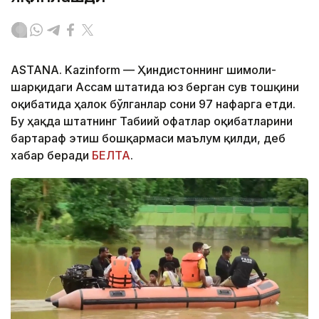
ASTANA. Kazinform — Ҳиндистоннинг шимоли-
шарқидаги Ассам штатида юз берган сув тошқини
оқибатида ҳалок бўлганлар сони 97 нафарга етди.
Бу ҳақда штатнинг Табиий офатлар оқибатларини
бартараф этиш бошқармаси маълум қилди, деб
хабар беради
БЕЛТА
.