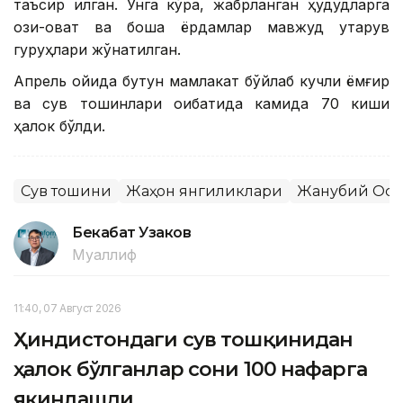
таъсир қилган. Унга кўра, жабрланган ҳудудларга
озиқ-овқат ва бошқа ёрдамлар мавжуд қутқарув
гуруҳлари жўнатилган.
Апрель ойида бутун мамлакат бўйлаб кучли ёмғир
ва сув тошқинлари оқибатида камида 70 киши
ҳалок бўлди.
Сув тошқини
Жаҳон янгиликлари
Жанубий Ос
Бекабат Узаков
Муаллиф
11:40, 07 Август 2026
Ҳиндистондаги сув тошқинидан
ҳалок бўлганлар сони 100 нафарга
яқинлашди