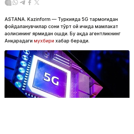
ASTANA. Kazinform — Туркияда 5G тармоғидан
фойдаланувчилар сони тўрт ой ичида мамлакат
аҳолисининг ярмидан ошди. Бу ҳақда агентликнинг
Анқарадаги
мухбири
хабар беради.
Фото: Anadolu ajansı