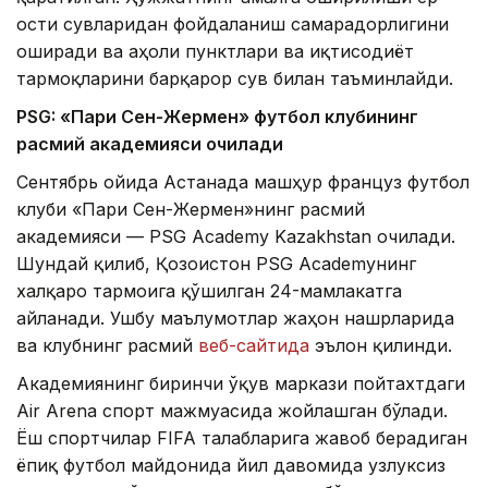
ости сувларидан фойдаланиш самарадорлигини
оширади ва аҳоли пунктлари ва иқтисодиёт
тармоқларини барқарор сув билан таъминлайди.
PSG: «Пари Сен-Жермен» футбол клубининг
расмий академияси очилади
Сентябрь ойида Астанада машҳур француз футбол
клуби «Пари Сен-Жермен»нинг расмий
академияси — PSG Academy Kazakhstan очилади.
Шундай қилиб, Қозоғистон PSG Academyнинг
халқаро тармоғига қўшилган 24-мамлакатга
айланади. Ушбу маълумотлар жаҳон нашрларида
ва клубнинг расмий
веб-сайтида
эълон қилинди.
Академиянинг биринчи ўқув маркази пойтахтдаги
Air Arena спорт мажмуасида жойлашган бўлади.
Ёш спортчилар FIFA талабларига жавоб берадиган
ёпиқ футбол майдонида йил давомида узлуксиз