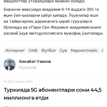
машғулотлар ўтказишлари мумкин бўлади.
Биринчи мавсумда академия 6-14 ёшдаги 300 га
яқин ўғил-қизларни қабул қилади. Ўқувчилар ёши
ва тайёргарлик даражасига қараб гуруҳларга
бўлинади ва «Пари Сен-Жермен» академиясининг
расмий ўқув методологиясига мувофиқ ўқитилади.
Интернет
ОАВ
Футбол
Сув
Маркетплейс
Сп
Бекабат Узаков
Муаллиф
12:38, 07 Август 2026
Туркияда 5G абонентлари сони 44,5
миллионга етди