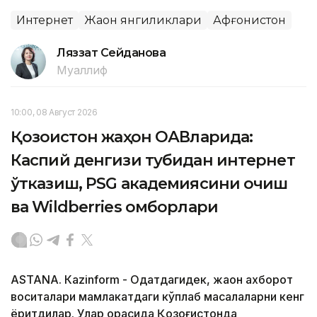
Интернет
Жаҳон янгиликлари
Афғонистон
Ляззат Сейданова
Муаллиф
10:00, 08 Август 2026
Қозоғистон жаҳон ОАВларида:
Каспий денгизи тубидан интернет
ўтказиш, PSG академиясини очиш
ва Wildberries омборлари
ASTANА. Кazinform - Одатдагидек, жаҳон ахборот
воситалари мамлакатдаги кўплаб масалаларни кенг
ёритдилар. Улар орасида Қозоғистонда