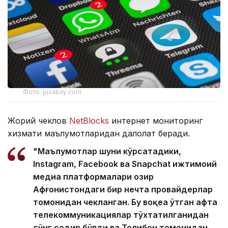
Фото: pixabay.com
Жорий чеклов
NetBlocks
интернет мониторинг
хизмати маълумотларидан далолат беради.
"Маълумотлар шуни кўрсатадики,
Instagram, Facebook ва Snapchat ижтимоий
медиа платформалари ҳозир
Афғонистондаги бир нечта провайдерлар
томонидан чекланган. Бу воқеа ўтган ҳафта
телекоммуникациялар тўхтатилганидан
сўнг содир бўлди ва Толибон томонидан