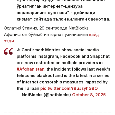
ўрнатилган интернет-цензура
чораларининг сўнггиси”, - дейилади
хизмат сайтида эълон қилинган баёнотда.
Эслатиб ўтамиз, 29 сентябрда NetBlocks
Афғонистон бўйлаб интернет узилишини
қайд
этди
.
⚠️ Confirmed: Metrics show social media
platforms Instagram, Facebook and Snapchat
are now restricted on multiple providers in
#Afghanistan
; the incident follows last week's
telecoms blackout and is the latest in a series
of internet censorship measures imposed by
the Taliban
pic.twitter.com/r8uJzyhG8Q
— NetBlocks (@netblocks)
October 8, 2025