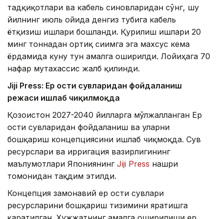
тадқиқотлари ва кабель синовларидан сўнг, шу
йилнинг июль ойида денгиз тубига кабель
ётқизиш ишлари бошланди. Қурилиш ишлари 20
минг тоннадан ортиқ сиғимга эга махсус кема
ёрдамида куну тун амалга оширилди. Лойиҳага 70
нафар мутахассис жалб қилинди.
Jiji Press: Ер ости сувларидан фойдаланиш
режаси ишлаб чиқилмоқда
Қозоғистон 2027-2040 йилларга мўлжалланган Ер
ости сувларидан фойдаланиш ва уларни
бошқариш концепциясини ишлаб чиқмоқда. Сув
ресурслари ва ирригация вазирлигининг
маълумотлари Япониянинг
Jiji Press
нашри
томонидан тақдим этилди.
Концепция замонавий ер ости сувлари
ресурсларини бошқариш тизимини яратишга
қаратилган. Ҳужжатнинг амалга оширилиши ер