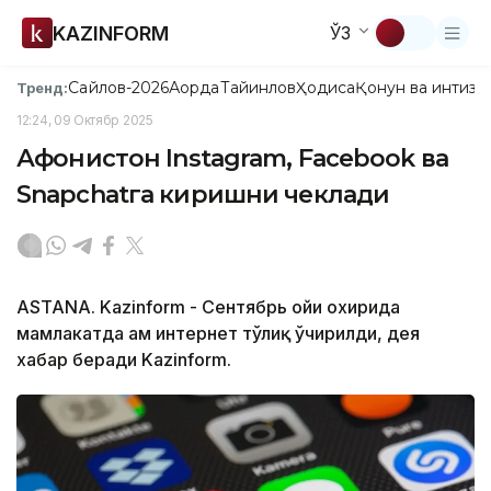
KAZINFORM
ЎЗ
Сайлов-2026
Ақорда
Тайинлов
Ҳодиса
Қонун ва интизо
Тренд:
12:24, 09 Октябр 2025
Афғонистон Instagram, Facebook ва
Snapchatга киришни чеклади
ASTANA. Kazinform - Сентябрь ойи охирида
мамлакатда ҳам интернет тўлиқ ўчирилди, дея
хабар беради Kazinform.