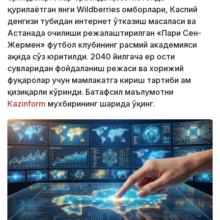
қурилаётган янги Wildberries омборлари, Каспий
денгизи тубидан интернет ўтказиш масаласи ва
Астанада очилиши режалаштирилган «Пари Сен-
Жермен» футбол клубининг расмий академияси
ҳақида сўз юритилди. 2040 йилгача ер ости
сувларидан фойдаланиш режаси ва хорижий
фуқаролар учун мамлакатга кириш тартиби ҳам
қизиқарли кўринди. Батафсил маълумотни
Кazinform
мухбирининг шарҳида ўқинг.