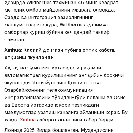
Ҳозирда Wildberries тахминан 46 минг квадрат
метрлик омбор майдонини ижарага олмоқда.
Савдо ва интеграция вазирлигининг
маълумотларига кўра, Wildberries қўшимча
омборлар қуриш бўйича ҳеч қандай таклиф
олмаган.
Xinhuа: Каспий денгизи тубига оптик кабель
ётқизиш якунланди
Ақтау ва Сумгайит ўртасидаги рақамли
автомагистрал қурилишининг энг қийин босқичи
якунланди. Янги йўналиш Қозоғистон ва
Озарбайжоннинг телекоммуникация
инфратузилмасини тўғридан-тўғри боғлаши ва Осиё
ва Европа ўртасида юқори тезликдаги
маълумотлар узатиш каналига айланиши керак. Бу
ҳақда
Xinhua
ахборот агентлиги хабар берди.
Лойиҳа 2025 йилда бошланган. Муҳандислик