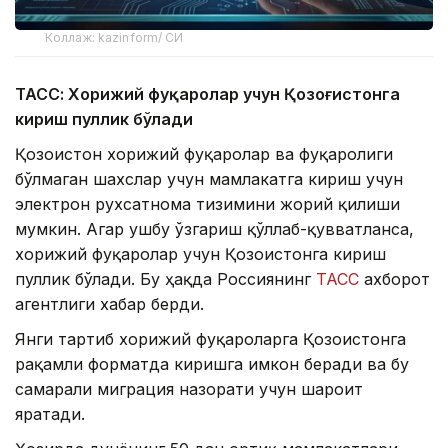
Коллаж: kazinform/ СИ
ТАСС: Хорижий фуқаролар учун Қозоғистонга
кириш пуллик бўлади
Қозоғистон хорижий фуқаролар ва фуқаролиги
бўлмаган шахслар учун мамлакатга кириш учун
электрон рухсатнома тизимини жорий қилиши
мумкин. Агар ушбу ўзгариш қўллаб-қувватланса,
хорижий фуқаролар учун Қозоғистонга кириш
пуллик бўлади. Бу ҳақда Россиянинг
ТАСС
ахборот
агентлиги хабар берди.
Янги тартиб хорижий фуқароларга Қозоғистонга
рақамли форматда киришга имкон беради ва бу
самарали миграция назорати учун шароит
яратади.