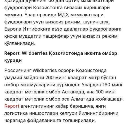
Ҳозирда дунёнинг 50 дан ортиқ мамлакатлари
фуқаролари Қозоғистонга визасиз киришлари
мумкин. Улар орасида МДҲ мамлакатлари
фуқаролари учун визасиз режим, шунингдек,
Европа Иттифоқига аъзо давлатлар фуқароларига
қисқа муддатли ташрифлар учун визасиз режим
қўлланилади.
Report: Wildberries Қозоғистонда иккита омбор
қуради
Россиянинг Wildberries бозори Қозоғистонда
умумий майдони 260 минг квадрат метр бўлган
омбор мажмуаларини қурмоқда. Улардан 160 минг
квадрат метрлик омбор Астанада, яна 100 минг
квадрат метрлик омбор эса Алматида жойлашади.
Report
агентлигининг хабар беришича, янги
логистика иншоотлари келгуси йилнинг биринчи
чорагида фойдаланишга топширилади.