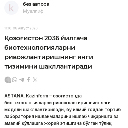
без автора
Муаллиф
11:10, 08 Август 2026
Қозоғистон 2036 йилгача
биотехнологияларни
ривожлантиришнинг янги
тизимини шакллантиради
ASTANА. Кazinform – Қозоғистонда
биотехнологияларни ривожлантиришнинг янги
модели шакллантирилади, бу илмий ғоядан тортиб
лаборатория ишланмаларини ишлаб чиқаришга ва
амалий қўллашга жорий этишгача бўлган тўлиқ