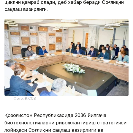
циклни қамраб олади, деб хабар беради Соғлиқни
сақлаш вазирлиги.
Фото: ҚР ССВ
Қозоғистон Республикасида 2036 йилгача
биотехнологияларни ривожлантириш стратегияси
лойиҳаси Соғлиқни сақлаш вазирлиги ва