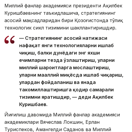
Миллий фанлар академияси президенти Ақилбек
Куришбаевнинг таъкидлашича, стратегиянинг
асосий мақсадларидан бири Қозоғистонда тўлиқ
технологик сикл тизимини шакллантиришдир.
— Стратегиянинг асосий натижаси
нафақат янги технологияларни ишлаб
чиқиш, балки дунёдаги энг яхши
ечимларни тезда ўзлаштириш, уларни
миллий шароитларга мослаштириш,
уларни маҳаллий миқёсда ишлаб чиқариш,
улардан фойдаланиш ва янада
такомиллаштиришга қодир самарали
тизимни яратишдир, — деди Ақилбек
Куришбаев.
Йиғилиш давомида Миллий фанлар академияси
академиклари Вячеслав Локшин, Ерлан
Туриспеков, Амангелди Саданов ва Миллий