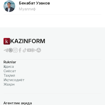
Бекабат Узаков
Муаллиф
KAZINFORM
Ruknlar
Ҳодиса
Сиёсат
Таҳлил
Иқтисодиёт
Жаҳон
Агентлик ҳақида