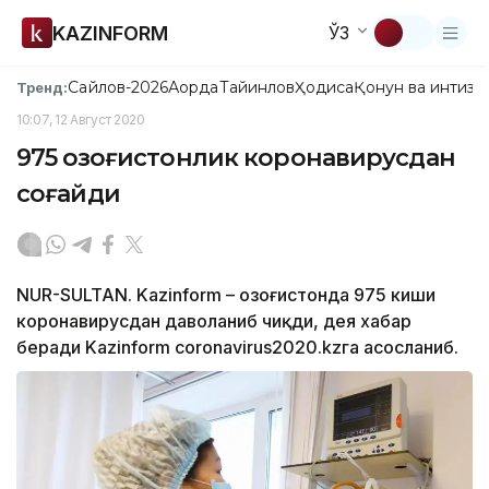
KAZINFORM
ЎЗ
Сайлов-2026
Ақорда
Тайинлов
Ҳодиса
Қонун ва интизо
Тренд:
10:07, 12 Август 2020
975 қозоғистонлик коронавирусдан
соғайди
NUR-SULTAN. Kazinform – Қозоғистонда 975 киши
коронавирусдан даволаниб чиқди, дея хабар
беради Kazinform coronavirus2020.kzга асосланиб.