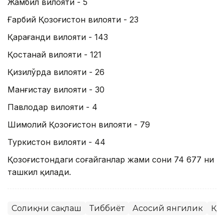
Жамбил вилояти - 5
Ғарбий Қозоғистон вилояти - 23
Қарағанди вилояти - 143
Қостанай вилояти - 121
Қизилўрда вилояти - 26
Манғистау вилояти - 30
Павлодар вилояти - 4
Шимолий Қозоғистон вилояти - 79
Туркистон вилояти - 44
Қозоғистондаги соғайганлар жами сони 74 677 ни
ташкил қилади.
Соғлиқни сақлаш
Тиббиёт
Асосий янгилик
ҚР