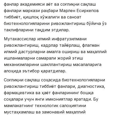
фанлар академияси Ҳаёт ва соғлиқни сақлаш
фанлари маркази раҳбари Марлен Есиркепов
тиббиёт, қишлоқ хўжалиги ва саноат
биотехнологияларини ривожлантириш бўйича ўз
таклифларини тақдим этдилар.
Мутахассислар илмий инфратузилмани
ривожлантириш, кадрлар тайёрлаш, флагман
илмий дастурларни амалга ошириш ва маҳаллий
ишланмаларни самарали жорий этиш
механизмларини шакллантириш масалаларига
алоҳида эътибор қаратдилар.
Соғлиқни сақлаш соҳасида биотехнологияларни
ривожлантириш тиббиёт фанлари, диагностика,
фармацевтика ва ҳаёт фанларининг бошқа
соҳалари учун янги имкониятлар яратади. Бу
мамлакатнинг технологик салоҳиятини
мустаҳкамлаш ва замонавий маҳаллий