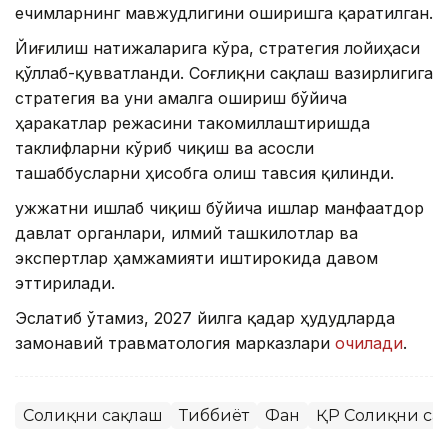
ечимларнинг мавжудлигини оширишга қаратилган.
Йиғилиш натижаларига кўра, стратегия лойиҳаси
қўллаб-қувватланди. Соғлиқни сақлаш вазирлигига
стратегия ва уни амалга ошириш бўйича
ҳаракатлар режасини такомиллаштиришда
таклифларни кўриб чиқиш ва асосли
ташаббусларни ҳисобга олиш тавсия қилинди.
Ҳужжатни ишлаб чиқиш бўйича ишлар манфаатдор
давлат органлари, илмий ташкилотлар ва
экспертлар ҳамжамияти иштирокида давом
эттирилади.
Эслатиб ўтамиз, 2027 йилга қадар ҳудудларда
замонавий травматология марказлари
очилади
.
Соғлиқни сақлаш
Тиббиёт
Фан
ҚР Соғлиқни са