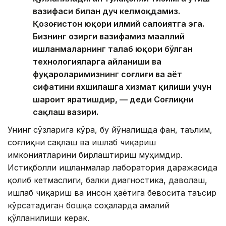
вазифаси билан дуч келмоқдамиз.
Қозоғистон юқори илмий салоҳиятга эга.
Бизнинг ҳозирги вазифамиз маҳаллий
ишланмаларнинг талаб юқори бўлган
технологияларга айланиши ва
фуқароларимизнинг соғлиғи ва ҳаёт
сифатини яхшилашга хизмат қилиши учун
шароит яратишдир, — деди Соғлиқни
сақлаш вазири.
Унинг сўзларига кўра, бу йўналишда фан, таълим,
соғлиқни сақлаш ва ишлаб чиқариш
имкониятларини бирлаштириш муҳимдир.
Истиқболли ишланмалар лаборатория даражасида
қолиб кетмаслиги, балки диагностика, даволаш,
ишлаб чиқариш ва инсон ҳаётига бевосита таъсир
кўрсатадиган бошқа соҳаларда амалий
қўлланилиши керак.