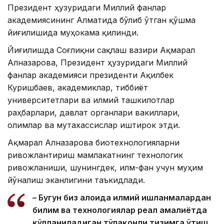
Президент ҳузуридаги Миллий фанлар
академиясининг Алматида бўлиб ўтган қўшма
йиғилишида муҳокама қилинди.
Йиғилишда Соғлиқни сақлаш вазири Ақмарал
Алназарова, Президент ҳузуридаги Миллий
фанлар академияси президенти Ақилбек
Куришбаев, академиклар, тиббиёт
университетлари ва илмий ташкилотлар
раҳбарлари, давлат органлари вакиллари,
олимлар ва мутахассислар иштирок этди.
Ақмарал Алназарова биотехнологияларни
ривожлантириш мамлакатнинг технологик
ривожланиши, шунингдек, илм-фан учун муҳим
йўналиш эканлигини таъкидлади.
– Бугун биз алоҳида илмий ишланмалардан
билим ва технологиялар реал амалиётда
қўлланиладиган тўлақонли тизимга ўтиш