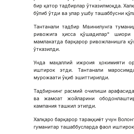
бир қатор тадбирлар ўтказилмоқда. Ха
бўлиб ўтди ва улар ушбу ташаббусни қўл
Тантанали тадбир Мвинилунга туманид
ривожига ҳисса қўшадилар" шиори 
мамлакатда барқарор ривожланишга қў
ўтказилди.
Унда маҳаллий ижроия ҳокимияти ор
иштирок этди. Тантанали маросим
мурожаати ўқиб эшиттирилди.
Тадбирнинг расмий очилиши арафасида
ва жамоат жойларини ободонлаштир
кампания ташкил этилди.
Халқаро барқарор тараққиёт учун Волон
гуманитар ташаббусларда фаол иштирок