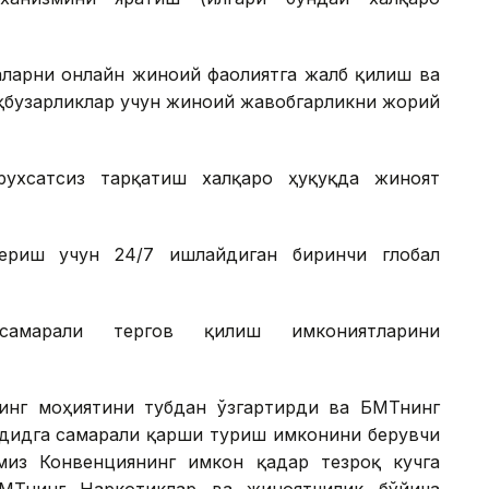
аларни онлайн жиноий фаолиятга жалб қилиш ва
уқбузарликлар учун жиноий жавобгарликни жорий
ухсатсиз тарқатиш халқаро ҳуқуқда жиноят
ериш учун 24/7 ишлайдиган биринчи глобал
 самарали тергов қилиш имкониятларини
нг моҳиятини тубдан ўзгартирди ва БМТнинг
ҳдидга самарали қарши туриш имконини берувчи
миз Конвенциянинг имкон қадар тезроқ кучга
Тнинг Наркотиклар ва жиноятчилик бўйича