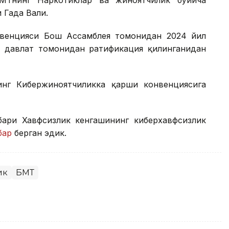
 Гада Вали.
венцияси Бош Ассамблея томонидан 2024 йил
та давлат томонидан ратификация қилинганидан
нг Кибержиноятчиликка қарши конвенциясига
бари Хавфсизлик кенгашининг киберхавфсизлик
бар
берган эдик.
ик
БМТ