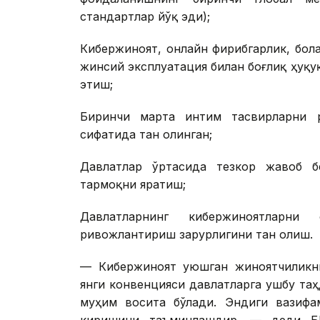
стандартлар йўқ эди);
Кибержиноят, онлайн фирибгарлик, бол
жинсий эксплуатация билан боғлиқ ҳуқ
этиш;
Биринчи марта интим тасвирларни р
сифатида тан олинган;
Давлатлар ўртасида тезкор жавоб б
тармоқни яратиш;
Давлатларнинг кибержиноятларни
ривожлантириш зарурлигини тан олиш.
— Кибержиноят уюшган жиноятчиликни
янги конвенцияси давлатларга ушбу та
муҳим восита бўлади. Эндиги вазифа
киришини таъминлашдир, — деди БМ