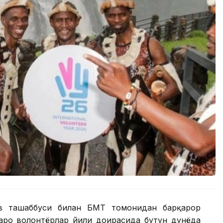
в ташаббуси билан БМТ томонидан барқарор
аро волонтёрлар йили доирасида бутун дунёда