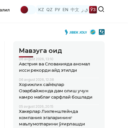
KZ
QZ
РУ
EN
中文
ق ز
ЎЗ
аҳлил
Мавзуга оид
06 avgust 2026, 13:10
Австрия ва Словакияда аномал
иссиқ рекорди қайд этилди
06 avgust 2026, 12:38
Хорижлик сайёҳлар
Озарбайжонда дам олиш учун
камроқ маблағ сарфлай бошлади
05 avgust 2026, 20:15
Хакерлар Лихтенштейнда
компания эгаларининг
маълумотларини ўғирлашди