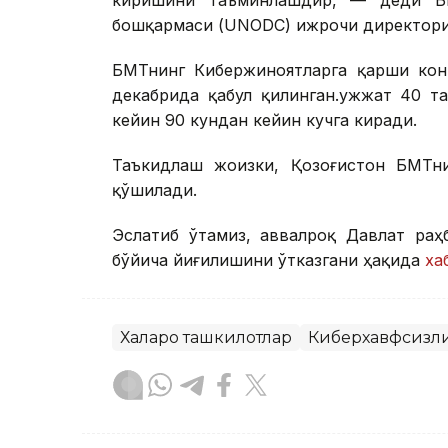
бошқармаси (UNODC) ижрочи директори
БМТнинг Кибержиноятларга қарши кон
декабрида қабул қилинган.Ҳужжат 40 
кейин 90 кундан кейин кучга киради.
Таъкидлаш жоизки, Қозоғистон БМТни
қўшилади.
Эслатиб ўтамиз, аввалроқ Давлат раҳ
бўйича йиғилишини ўтказгани ҳақида
ха
Халқаро ташкилотлар
Киберхавфсизл