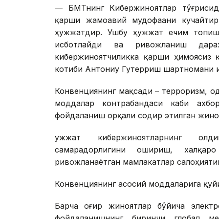
— БМТнинг Кибержиноятлар тўғрисида
қарши жамоавий мудофаани кучайтир
ҳужжатдир. Ушбу ҳужжат ечим топиш
исботлайди ва ривожланиш дара
кибержиноятчиликка қарши ҳимоясиз 
котиби Антониу Гутерриш шартномани 
Конвенциянинг мақсади – терроризм, о
моддалар контрабандаси каби ахбор
фойдаланиш орқали содир этилган жино
Ҳужжат кибержиноятларнинг олд
самарадорлигини ошириш, халқар
ривожланаётган мамлакатлар салоҳияти
Конвенциянинг асосий моддаларига қуй
Барча оғир жиноятлар бўйича элект
фойдаланишнинг биринчи глобал ме