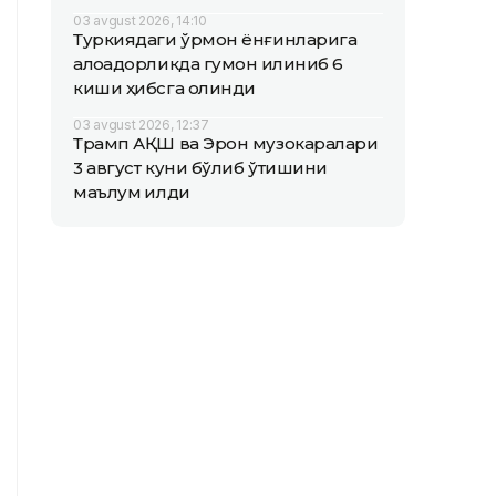
03 avgust 2026, 14:10
Туркиядаги ўрмон ёнғинларига
алоқадорликда гумон қилиниб 6
киши ҳибсга олинди
03 avgust 2026, 12:37
Трамп АҚШ ва Эрон музокаралари
3 август куни бўлиб ўтишини
маълум қилди