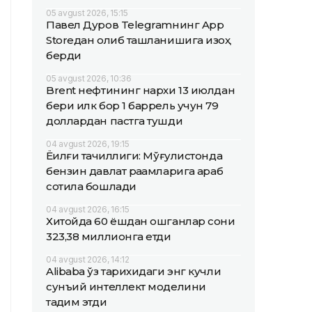
05 avgust 2026, 15:15
Павел Дуров Telegramнинг App
Storeдан олиб ташланишига изоҳ
берди
05 avgust 2026, 10:36
Brent нефтининг нархи 13 июлдан
бери илк бор 1 баррель учун 79
доллардан пастга тушди
04 avgust 2026, 19:15
Ёқилғи тақчиллиги: Мўғулистонда
бензин давлат рақамларига қараб
сотила бошлади
04 avgust 2026, 16:15
Хитойда 60 ёшдан ошганлар сони
323,38 миллионга етди
04 avgust 2026, 14:12
Alibaba ўз тарихидаги энг кучли
сунъий интеллект моделини
тақдим этди