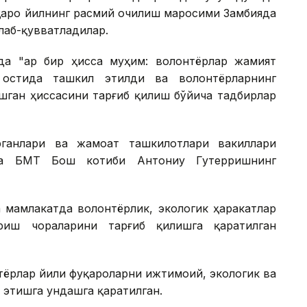
лқаро йилнинг расмий очилиш маросими Замбияда
лаб-қувватладилар.
а "Ҳар бир ҳисса муҳим: волонтёрлар жамият
остида ташкил этилди ва волонтёрларнинг
шган ҳиссасини тарғиб қилиш бўйича тадбирлар
ганлари ва жамоат ташкилотлари вакиллари
да БМТ Бош котиби Антониу Гутерришнинг
 мамлакатда волонтёрлик, экологик ҳаракатлар
иш чораларини тарғиб қилишга қаратилган
тёрлар йили фуқароларни ижтимоий, экологик ва
 этишга ундашга қаратилган.