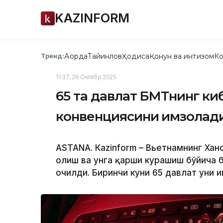
KAZINFORM
Ақорда
Тайинлов
Ҳодиса
Қонун ва интизом
Ко
Тренд:
11:37, 26 Октябр 2025
65 та давлат БМТнинг к
конвенциясини имзолад
ASTANA. Кazinform – Вьетнамнинг Ха
олиш ва унга қарши курашиш бўйича 
очилди. Биринчи куни 65 давлат уни и