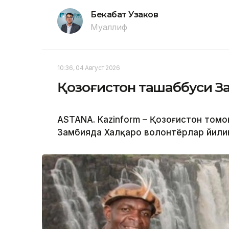
Бекабат Узаков
Муаллиф
10:36, 04 Август 2026
Қозоғистон ташаббуси За
ASTANA. Кazinform – Қозоғистон том
Замбияда Халқаро волонтёрлар йилин