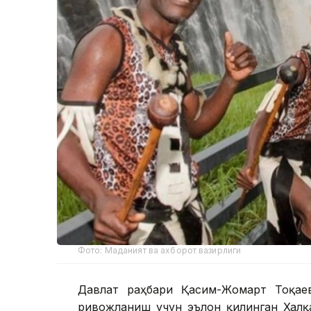
Фото: Маданият ва ахборот вазирлиги
Давлат раҳбари Қасим-Жомарт Тоқае
ривожланиш учун эълон қилинган Халқ