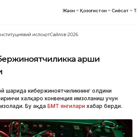
Жаҳон
Қозоғистон
Сиёсат
Т
нституциявий ислоҳот
Сайлов-2026
ибержиноятчиликка қарши
и
ной шаҳрида кибержиноятчиликнинг олдини
биринчи халқаро конвенция имзоланиш учун
мзолади. Бу ҳақда
БМТ янгилари
хабар берди.