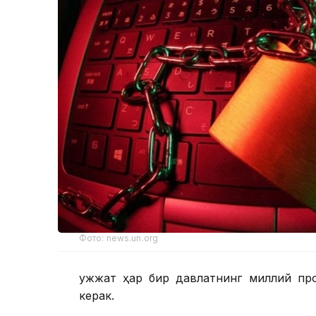
Фото: news.un.org
Ҳужжат ҳар бир давлатнинг миллий пр
керак.