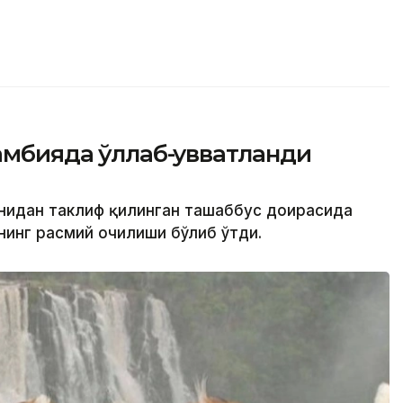
мбияда қўллаб-қувватланди
онидан таклиф қилинган ташаббус доирасида
инг расмий очилиши бўлиб ўтди.