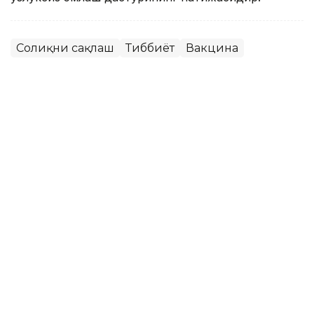
Соғлиқни сақлаш
Тиббиёт
Вакцина
Ляззат Сейданова
Муаллиф
10:34, 07 Июн 2026
Дунёдаги биринчи сунъий
интеллект ёрдамида яратилган
вакцина келажакдаги
пандемияларнинг олдини олиши
мумкин