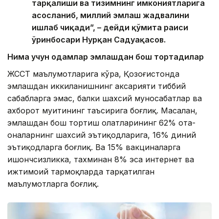
тарқалиши ва тизимнинг имкониятларига
асосланиб, миллий эмлаш жадвалини
ишлаб чиқади”, – дейди қўмита раиси
ўринбосари Нурқан Садуақасов.
Нима учун одамлар эмлашдан бош тортадилар
ЖССТ маълумотларига кўра, Қозоғистонда
эмлашдан иккиланишнинг аксарияти тиббий
сабабларга эмас, балки шахсий муносабатлар ва
ахборот муҳитининг таъсирига боғлиқ. Масалан,
эмлашдан бош тортиш ҳолатларининг 62% ота-
оналарнинг шахсий эътиқодларига, 16% диний
эътиқодларга боғлиқ. Ва 15% вакциналарга
ишончсизликка, тахминан 8% эса интернет ва
ижтимоий тармоқларда тарқатилган
маълумотларга боғлиқ.