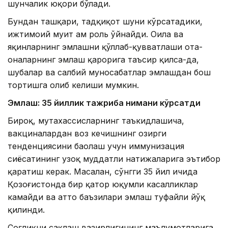
шунчалик юқори бўлади.
Бундан ташқари, тадқиқот шуни кўрсатадики,
ижтимоий муҳит ҳам роль ўйнайди. Оила ва
яқинларнинг эмлашни қўллаб-қувватлаши ота-
оналарнинг эмлаш қарорига таъсир қилса-да,
шубҳалар ва салбий муносабатлар эмлашдан бош
тортишга олиб келиши мумкин.
Эмлаш: 35 йиллик тажриба нимани кўрсатди
Бироқ, мутахассисларнинг таъкидлашича,
вакциналардан воз кечишнинг ҳозирги
тенденциясини баҳолаш учун иммунизация
сиёсатининг узоқ муддатли натижаларига эътибор
қаратиш керак. Масалан, сўнгги 35 йил ичида
Қозоғистонда бир қатор юқумли касалликлар
камайди ва ҳатто баъзилари эмлаш туфайли йўқ
қилинди.
Соғлиқни сақлаш вазирлигининг маълумотларига