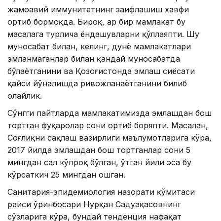
жамоавий иммунитетнинг заифлашиш хавфи
ортиб бормоқда. Бироқ, ҳар бир мамлакат бу
масалага турлича ёндашувларни қўллаяпти. Шу
муносабат билан, келинг, дунё мамлакатлари
эмланмаганлар билан қандай муносабатда
бўлаётганини ва Қозоғистонда эмлаш сиёсати
қайси йўналишда ривожланаётганини билиб
олайлик.
Сўнгги пайтларда мамлакатимизда эмлашдан бош
тортган фуқаролар сони ортиб боряпти. Масалан,
Соғлиқни сақлаш вазирлиги маълумотларига кўра,
2017 йилда эмлашдан бош тортганлар сони 5
мингдан сал кўпроқ бўлган, ўтган йили эса бу
кўрсаткич 25 мингдан ошган.
Санитария-эпидемиология назорати қўмитаси
раиси ўринбосари Нурқан Садуақасовнинг
сўзларига кўра, бундай тенденция нафақат