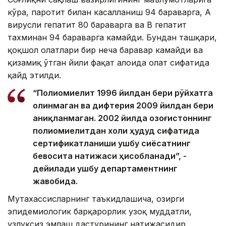
кўра, паротит билан касалланиш 94 бараварга, А
вирусли гепатит 80 бараварга ва B гепатит
тахминан 94 бараварга камайди. Бундан ташқари,
қоқшол ҳолатлари бир неча баравар камайди ва
қизамиқ ўтган йили фақат алоҳида ҳолат сифатида
қайд этилди.
“Полиомиелит 1996 йилдан бери рўйхатга
олинмаган ва дифтерия 2009 йилдан бери
аниқланмаган. 2002 йилда Қозоғистоннинг
полиомиелитдан холи ҳудуд сифатида
сертификатланиши ушбу сиёсатнинг
бевосита натижаси ҳисобланади”, -
дейилади ушбу департаментнинг
жавобида.
Мутахассисларнинг таъкидлашича, ҳозирги
эпидемиологик барқарорлик узоқ муддатли,
узлуксиз эмлаш дастурининг натижасидир.