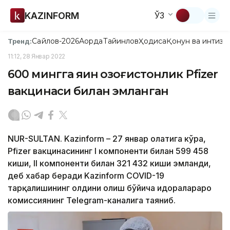
KAZINFORM
ЎЗ
Сайлов-2026
Ақорда
Тайинлов
Ҳодиса
Қонун ва интизо
Тренд:
11:12, 28 Январ 2022
600 мингга яқин қозоғистонлик Pfizer
вакцинаси билан эмланган
NUR-SULTAN. Kazinform – 27 январ ҳолатига кўра,
Pfizer вакцинасининг I компоненти билан 599 458
киши, II компоненти билан 321 432 киши эмланди,
деб хабар беради Kazinform COVID-19
тарқалишининг олдини олиш бўйича идоралараро
комиссиянинг Telegram-каналига таяниб.