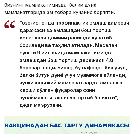
бизнинг мамлакатимизда, балки дунё
мамлакатларида ҳам тобора кучайиб боряпти.
“Қозоғистонда профилактик эмлаш қамрови
даражаси ва эмлашдан бош тортиш
ҳолатлари доимий равишда кузатиб
борилади ва таҳлил этилади. Масалан,
сўнгги 9 йил ичида мамлакатимизда
эмлашдан бош тортиш даражаси 4,8
баравар ошди. Бироқ, бу нафақат биз учун,
балки бутун дунё учун муаммога айланди,
чунки хорижий мамлакатларда эмлашга
қарши бўлган фуқаролар сони
кўпаймаяпти, аксинча, ортиб боряпти”, -
деди маърузачи.