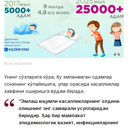
Фото: Kazinform
Унинг сўзларига кўра, бу эмланмаган одамлар
сонининг кўпайишига, улар орасида касалликлар
хавфини оширишга ёрдам беради.
“Эмлаш юқумли касалликларнинг олдини
олишнинг энг самарали усулларидан
биридир. Ҳар бир мамлакат
эпидемиологик вазият, инфекцияларнинг