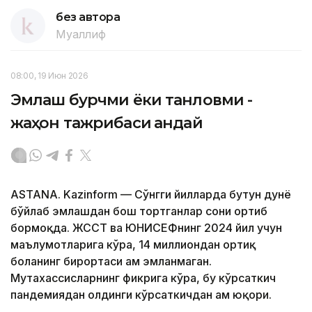
без автора
Муаллиф
08:00, 19 Июн 2026
Эмлаш бурчми ёки танловми -
жаҳон тажрибаси қандай
ASTANA. Kazinform — Сўнгги йилларда бутун дунё
бўйлаб эмлашдан бош тортганлар сони ортиб
бормоқда. ЖССТ ва ЮНИCЕФнинг 2024 йил учун
маълумотларига кўра, 14 миллиондан ортиқ
боланинг бирортаси ҳам эмланмаган.
Мутахассисларнинг фикрига кўра, бу кўрсаткич
пандемиядан олдинги кўрсаткичдан ҳам юқори.