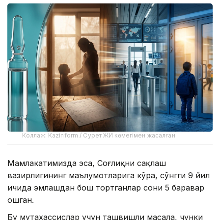
Коллаж: Kazinform / Сурет ЖИ көмегімен жасалған
Мамлакатимизда эса, Соғлиқни сақлаш
вазирлигининг маълумотларига кўра, сўнгги 9 йил
ичида эмлашдан бош тортганлар сони 5 баравар
ошган.
Бу мутахассислар учун ташвишли масала, чунки