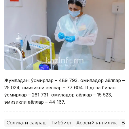
Жумладан: ўсмирлар – 489 793, ҳомиладор аёллар –
25 024, эмизикли аёллар – 77 604. II доза билан:
ўсмирлар – 261 731, ҳомиладор аёллар – 15 523,
эмизикли аёллар – 44 167.
Соғлиқни сақлаш
Тиббиёт
Асосий янгилик
Ва