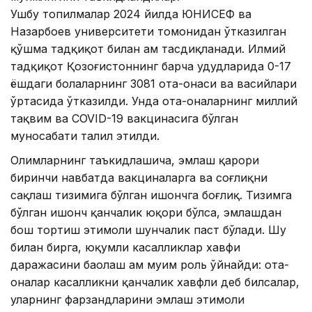
Ушбу топилмалар 2024 йилда ЮНИCЕФ ва
Назарбоев университети томонидан ўтказилган
қўшма тадқиқот билан ҳам тасдиқланади. Илмий
тадқиқот Қозоғистоннинг барча ҳудудларида 0-17
ёшдаги болаларнинг 3081 ота-онаси ва васийлари
ўртасида ўтказилди. Унда ота-оналарнинг миллий
тақвим ва COVID-19 вакцинасига бўлган
муносабати таҳлил этилди.
Олимларнинг таъкидлашича, эмлаш қарори
биринчи навбатда вакциналарга ва соғлиқни
сақлаш тизимига бўлган ишончга боғлиқ. Тизимга
бўлган ишонч қанчалик юқори бўлса, эмлашдан
бош тортиш эҳтимоли шунчалик паст бўлади. Шу
билан бирга, юқумли касалликлар хавфи
даражасини баҳолаш ҳам муҳим роль ўйнайди: ота-
оналар касалликни қанчалик хавфли деб билсалар,
уларнинг фарзандларини эмлаш эҳтимоли