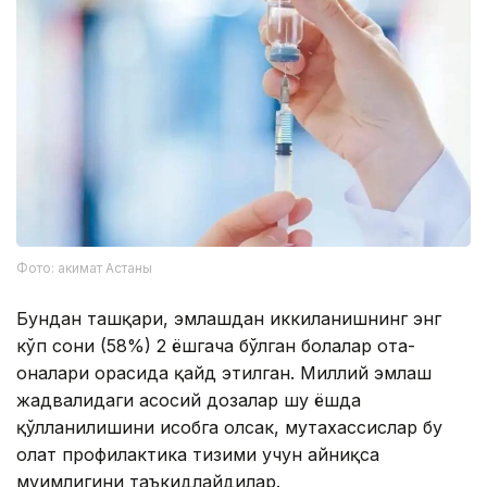
Фото: акимат Астаны
Бундан ташқари, эмлашдан иккиланишнинг энг
кўп сони (58%) 2 ёшгача бўлган болалар ота-
оналари орасида қайд этилган. Миллий эмлаш
жадвалидаги асосий дозалар шу ёшда
қўлланилишини ҳисобга олсак, мутахассислар бу
ҳолат профилактика тизими учун айниқса
муҳимлигини таъкидлайдилар.