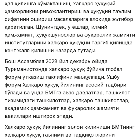
ҳал қилишга кўмаклашиш, халқаро ҳуқуқий
ҳамкорликни ривожлантириш ва ҳуқуқий таълим
сифатини ошириш масалаларига алоҳида эътибор
қаратилган. Шунингдек, у ёшлар, илмий
ҳамжамият, ҳуқуқшунослар ва фуқаролик жамияти
институтларини халқаро ҳуқуқни тарғиб қилишда
кенг жалб қилишни назарда тутади.
Бош Ассамблея 2028 йил декабрь ойида
Туркманистонда халқаро ҳуқуқ бўйича глобал
форум ўтказиш таклифини маъқуллади. Ушбу
форум Халқаро ҳуқуқ йилининг асосий тадбири
бўлади ва унда БМТга аъзо давлатлар, ташкилот
тизимидаги ташкилотлар, халқаро ташкилотлар,
академик ҳамжамият ва фуқаролик жамияти
вакиллари иштирок этади.
Халқаро ҳуқуқ йилининг эълон қилиниши БМТнинг
халқаро ҳуқуқ таълими ва тадқиқотларини