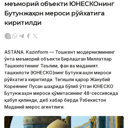
меъморий объекти ЮНEСКОнинг
Бутунжаҳон мероси рўйхатига
киритилди
ASTANА. Кazinform — Тошкент модернизмининг
ўнта меъморий объекти Бирлашган Миллатлар
Ташкилотининг Таълим, фан ва маданият
ташкилоти (ЮНEСКО)нинг Бутунжаҳон мероси
рўйхатига киритилди. Тегишли қарор Жанубий
Кореянинг Пусан ​​шаҳрида бўлиб ўтган ЮНEСКО
Бутунжаҳон мероси қўмитасининг 48-сессиясида
қабул қилинди, деб хабар берди Ўзбекистон
Маданий мерос агентлиги.