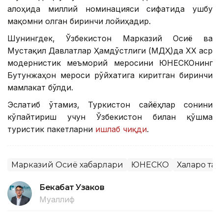
алоҳида миллий номинацияси сифатида ушбу
мақомни олган биринчи лойиҳадир.
Шунингдек, Ўзбекистон Марказий Осиё ва
Мустақил Давлатлар Ҳамдўстлиги (МДҲ)да ХХ аср
модернистик меъморий меросини ЮНEСКОнинг
Бутунжаҳон мероси рўйхатига киритган биринчи
мамлакат бўлди.
Эслатиб ўтамиз, Туркистон сайёҳлар сонини
кўпайтириш учун Ўзбекистон билан қўшма
туристик пакетларни
ишлаб чиқди
.
Марказий Осиё хабарлари
ЮНЕСКО
Халқаро т
Бекабат Узаков
Муаллиф