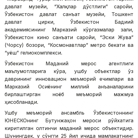
давлат музейи, “Халқлар дўстлиги” саройи,
Ўзбекистон давлат санъат музейи, Тошкент
давлат цирки, Ўзбекистон Бадиий
академиясининг Марказий кўргазмалар зали,
Ўзбекистон кино санъати саройи, “Эски Жува”
(Чорсу) бозори, “Космонавтлар” метро бекати ва
“Қуёш” гелиокомплекси.
Ўзбекистон Маданий мерос агентлиги
маълумотларига кўра, ушбу объектлар ўз
даврининг инновацион меъморий ечимлари ва
Марказий Осиёнинг миллий анъаналарини
бирлаштирган ноёб меъморий мажмуа
ҳисобланади.
Ушбу меъморий ансамбль Ўзбекистоннинг
ЮНEСКОнинг Бутунжаҳон мероси рўйхатига
киритилган олтинчи маданий мерос объектидир.
Шунингдек, у сўнгги 25 йил ичида мамлакатнинг