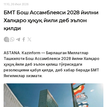
11:10, 26 Июл 2026
БМТ Бош Ассамблеяси 2028 йилни
Халқаро ҳуқуқ йили деб эълон
қилди
ASTANА. Кazinform — Бирлашган Миллатлар
Ташкилоти Бош Ассамблеяси 2028 йилни Халқаро
ҳуқуқ йили деб эълон қилиш тўғрисидаги
резолюцияни қабул қилди, деб хабар беради БМТ
Янгиликлар хизмати.