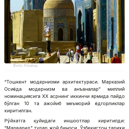
Фото: Pixabay
“Тошкент модернизми архитектураси. Марказий
Осиёда модернизм ва анъаналар” миллий
номинациясига ХХ асрнинг иккинчи ярмида пайдо
бўлган 10 та ажойиб меъморий ёдгорликлар
киритилган.
Рўйхатга қуйидаги иншоотлар киритилди:
“Марварид” турар жой биноси, Ўзбекистон тарихи