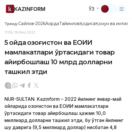
KAZINFORM
ЎЗ
Сайлов-2026
Ақорда
Тайинлов
Ҳодиса
Қонун ва интизо
Тренд:
11:09, 19 Июл 2022
5 ойда Қозоғистон ва ЕОИИ
мамлакатлари ўртасидаги товар
айирбошлаш 10 млрд долларни
ташкил этди
NUR-SULTAN. Kazinform – 2022 йилнинг январ-май
ойларида Қозоғистон ва ЕОИИ мамлакатлари
ўртасидаги товар айирбошлаш ҳажми 10,0
миллиард долларни ташкил этди, бу ўтган йилнинг
шу даврига (9,5 миллиард доллар) нисбатан 4,8