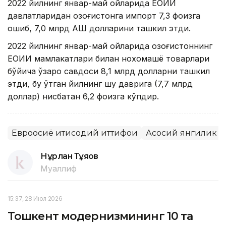
2022 йилнинг январ-май ойларида ЕОИИ
давлатларидан Қозоғистонга импорт 7,3 фоизга
ошиб, 7,0 млрд АҚШ долларини ташкил этди.
2022 йилнинг январ-май ойларида Қозоғистоннинг
ЕОИИ мамлакатлари билан нохомашё товарлари
бўйича ўзаро савдоси 8,1 млрд долларни ташкил
этди, бу ўтган йилнинг шу даврига (7,7 млрд
доллар) нисбатан 6,2 фоизга кўпдир.
Евроосиё иқтисодий иттифоқи
Асосий янгилик
Нұрлан Тұяқов
Муаллиф
15:37, 28 Июл 2026
Тошкент модернизмининг 10 та