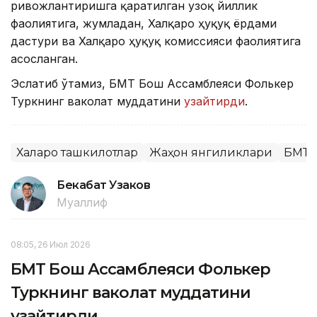
ривожлантиришга қаратилган узоқ йиллик
фаолиятига, жумладан, Халқаро ҳуқуқ ёрдами
дастури ва Халқаро ҳуқуқ комиссияси фаолиятига
асосланган.
Эслатиб ўтамиз, БМТ Бош Ассамблеяси Фолькер
Туркнинг ваколат муддатини
узайтирди
.
Халқаро ташкилотлар
Жаҳон янгиликлари
БМТ
Бекабат Узаков
Муаллиф
08:05, 26 Июл 2026
БМТ Бош Ассамблеяси Фолькер
Туркнинг ваколат муддатини
узайтирди