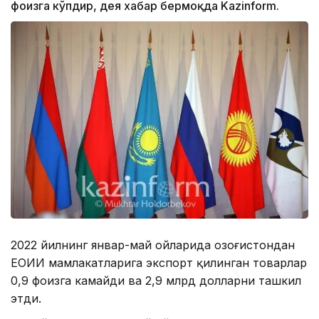
фоизга кўпдир, дея хабар бермоқда Kazinform.
2022 йилнинг январ-май ойларида Қозоғистондан
ЕОИИ мамлакатларига экспорт қилинган товарлар
0,9 фоизга камайди ва 2,9 млрд долларни ташкил
этди.