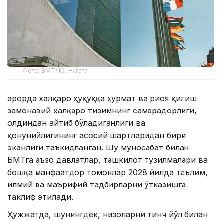
Фото: БМТ/ Ю. Нагата
Қарорда халқаро ҳуқуққа ҳурмат ва риоя қилиш
замонавий халқаро тизимнинг самарадорлиги,
олдиндан айтиб бўладиганлиги ва
қонунийлигининг асосий шартларидан бири
эканлиги таъкидланган. Шу муносабат билан
БМТга аъзо давлатлар, ташкилот тузилмалари ва
бошқа манфаатдор томонлар 2028 йилда таълим,
илмий ва маърифий тадбирларни ўтказишга
таклиф этилади.
Ҳужжатда, шунингдек, низоларни тинч йўл билан