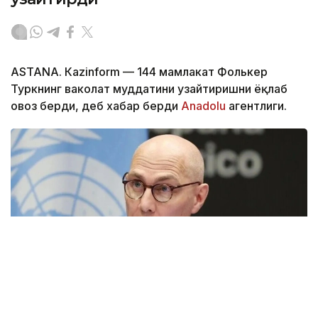
ASTANА. Кazinform — 144 мамлакат Фолькер
Туркнинг ваколат муддатини узайтиришни ёқлаб
овоз берди, деб хабар берди
Аnadolu
агентлиги.
Фото: Аnadolu