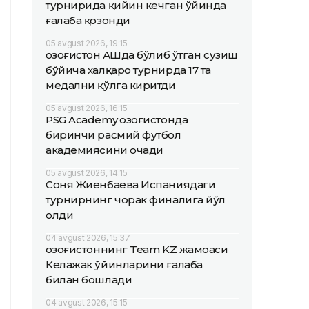
турнирида қийин кечган ўйинда
ғалаба қозонди
05 avgust 2026, 19:15
Қозоғистон АҚШда бўлиб ўтган сузиш
бўйича халқаро турнирда 17 та
медални қўлга киритди
05 avgust 2026, 16:15
PSG Academy Қозоғистонда
биринчи расмий футбол
академиясини очади
05 avgust 2026, 14:15
Соня Жиенбаева Испаниядаги
турнирнинг чорак финалига йўл
олди
04 avgust 2026, 15:37
Қозоғистоннинг Team KZ жамоаси
Келажак ўйинларини ғалаба
билан бошлади
04 avgust 2026, 15:15