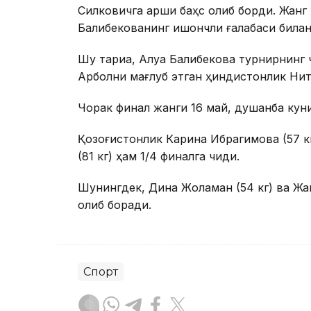
Силковичга қарши баҳс олиб борди. Жанг
Балқибекованинг ишончли ғалабаси билан
Шу тариқа, Алуа Балқибекова турнирнин
Арболни мағлуб этган ҳиндистонлик Ниту
Чорак финал жанги 16 май, душанба куни
Қозоғистонлик Карина Ибрагимова (57 кг
(81 кг) ҳам 1/4 финалга чиқди.
Шунингдек, Дина Жоламан (54 кг) ва Жа
олиб боради.
Спорт