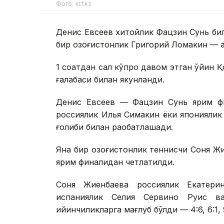
Фото: ktf.kz
Денис Евсеев хитойлик Фацзин Сунь би
бир қозоғистонлик Григорий Ломакин — 
1 соатдан сал кўпроқ давом этган ўйин 
ғалабаси билан якунланди.
Денис Евсеев — Фацзин Сунь ярим фи
россиялик Илья Симакин ёки японияли
ғолиби билан рақобатлашади.
Яна бир қозоғистонлик теннисчи Соня Ж
ярим финалидан четлатилди.
Соня Жиенбаева россиялик Екатери
испаниялик Селия Сервино Руис в
қийинчиликларга мағлуб бўлди — 4:6, 6:1, 9