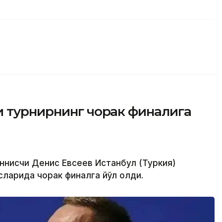
и турнирнинг чорак финалига
еннисчи Денис Евсеев Истанбул (Туркия)
ларида чорак финалга йўл олди.