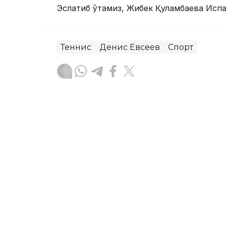
Эслатиб ўтамиз, Жибек Қуламбаева Исп
Теннис
Денис Евсеев
Спорт
Бекабат Узаков
Муаллиф
13:39, 06 Август 2026
Қозоғистон терма жамоа
чемпионатида Уругвайни