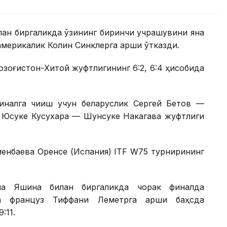
лан биргаликда ўзининг биринчи учрашувини яна
америкалик Колин Синклерга қарши ўтказди.
Қозоғистон-Хитой жуфтлигининг 6:2, 6:4 ҳисобида
налга чиқиш учун беларуслик Сергей Бетов —
к Юсуке Кусухара — Шунсуке Накагава жуфтлиги
иенбаева Оренсе (Испания) ITF W75 турнирининг
на Яшина билан биргаликда чорак финалда
а француз Тиффани Леметрга қарши баҳсда
:11.