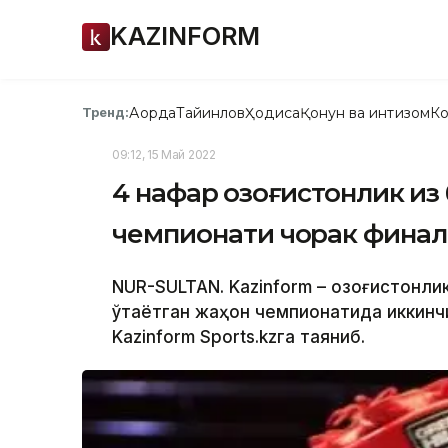
KAZINFORM
Ақорда
Тайинлов
Ҳодиса
Қонун ва интизом
Ко
Тренд:
09:12, 15 Май 2022
4 нафар қозоғистонлик қи
чемпионати чорак финали
NUR-SULTAN. Kazinform – Қозоғистонл
ўтаётган жаҳон чемпионатида иккинч
Kazinform Sports.kzга таяниб.