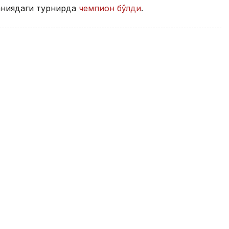
аниядаги турнирда
чемпион бўлди
.
си сув полоси бўйича жаҳон
 мағлуб этди