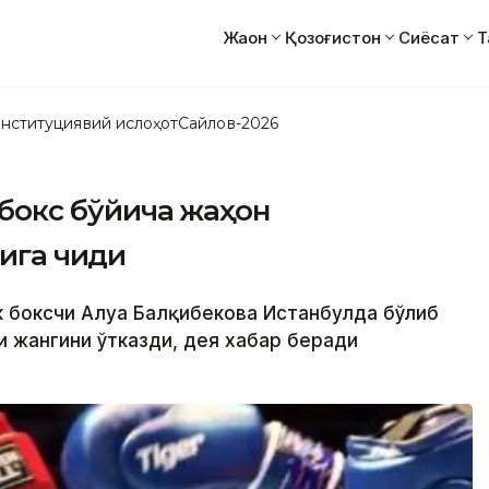
Жаҳон
Қозоғистон
Сиёсат
Т
нституциявий ислоҳот
Сайлов-2026
з бокс бўйича жаҳон
га чиқди
ик боксчи Алуа Балқибекова Истанбулда бўлиб
и жангини ўтказди, дея хабар беради