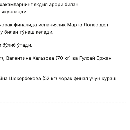
 ҳакамларнинг якдил қарори билан
 якунланди.
г чорак финалида испаниялик Марта Лопес дел
 билан тўқнаш келади.
 бўлиб ўтади.
), Валентина Хальзова (70 кг) ва Гулсай Ержан
йна Шекербекова (52 кг) чорак финал учун кураш