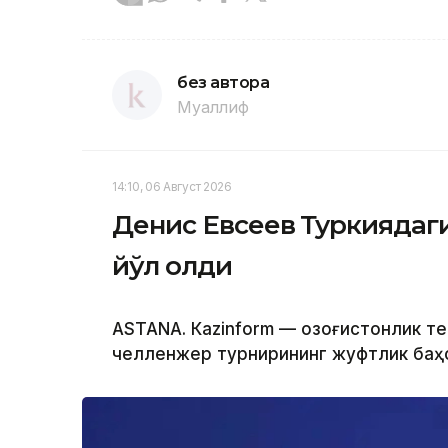
без автора
Муаллиф
14:10, 06 Август 2026
Денис Евсеев Туркиядаг
йўл олди
ASTANА. Кazinform — Қозоғистонлик т
челленжер турнирининг жуфтлик баҳс