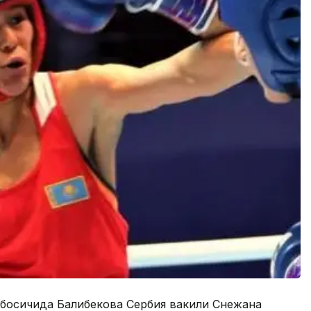
босқичида Балқибекова Сербия вакили Снежана