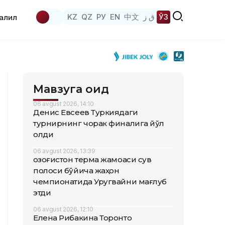
KZ
QZ
РУ
EN
中文
ق ز
ЎЗ
аҳлил
Мавзуга оид
06 avgust 2026, 14:10
Денис Евсеев Туркиядаги
турнирнинг чорак финалига йўл
олди
06 avgust 2026, 13:39
Қозоғистон терма жамоаси сув
полоси бўйича жаҳон
чемпионатида Уругвайни мағлуб
этди
06 avgust 2026, 12:10
Елена Рибакина Торонто