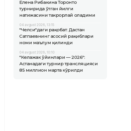
Елена Рибакина Торонто
турнирида ўтган йилги
натижасини такрорлай оладими
04 avgust 2026, 13:15
"Челси"даги рақобат: Дастан
Сатпаевнинг асосий рақиблари
номи маълум қилинди
04 avgust 2026, 10:10
"Келажак ўйинлари — 2026":
Астанадаги турнир трансляцияси
85 миллион марта кўрилди