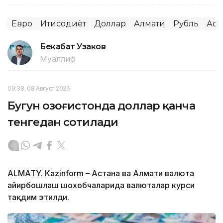
Евро
Иқтисодиёт
Доллар
Алмати
Рубль
Аст
Бекабат Узаков
Муаллиф
09:38, 08 Август 2026
Бугун Қозоғистонда доллар қанча
тенгедан сотилади
ALMATY. Кazinform – Астана ва Алмати валюта
айирбошлаш шохобчаларида валюталар курси
тақдим этилди.