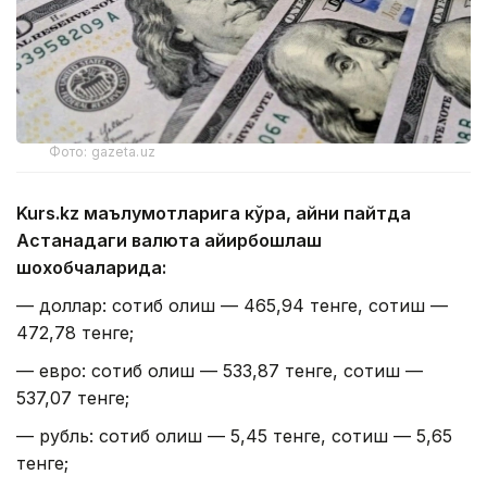
Фото: gazeta.uz
Kurs.kz маълумотларига кўра, айни пайтда
Астанадаги валюта айирбошлаш
шохобчаларида:
— доллар: сотиб олиш — 465,94 тенге, сотиш —
472,78 тенге;
— евро: сотиб олиш — 533,87 тенге, сотиш —
537,07 тенге;
— рубль: сотиб олиш — 5,45 тенге, сотиш — 5,65
тенге;