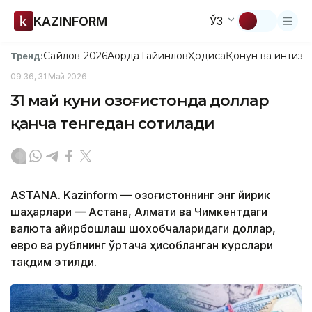
KAZINFORM
ЎЗ
Сайлов-2026
Ақорда
Тайинлов
Ҳодиса
Қонун ва интизо
Тренд:
09:36, 31 Май 2026
31 май куни Қозоғистонда доллар
қанча тенгедан сотилади
ASTANA. Kazinform — Қозоғистоннинг энг йирик
шаҳарлари — Астана, Алмати ва Чимкентдаги
валюта айирбошлаш шохобчаларидаги доллар,
евро ва рублнинг ўртача ҳисобланган курслари
тақдим этилди.