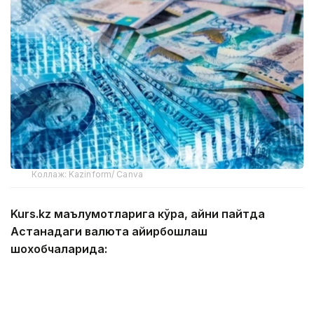
Коллаж: Kazinform/ Canva
Kurs.kz маълумотларига кўра, айни пайтда
Астанадаги валюта айирбошлаш
шохобчаларида:
— доллар: сотиб олиш — 466,13 тенге, сотиш —
473,13 тенге;