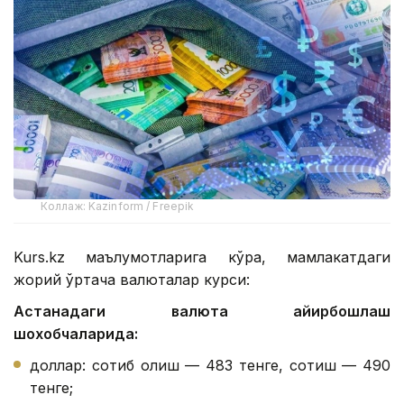
Коллаж: Kazinform / Freepik
Kurs.kz маълумотларига кўра, мамлакатдаги
жорий ўртача валюталар курси:
Астанадаги валюта айирбошлаш
шохобчаларида:
доллар: сотиб олиш — 483 тенге, сотиш — 490
тенге;