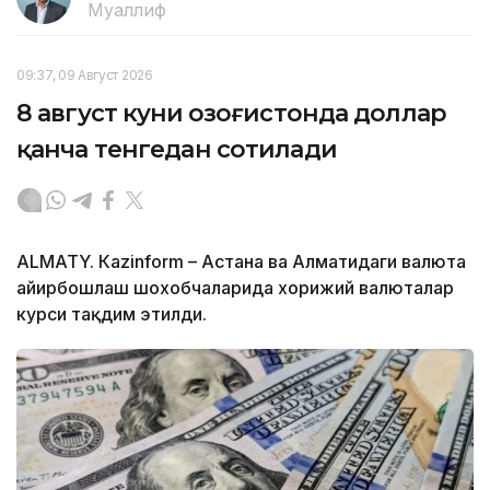
Муаллиф
09:37, 09 Август 2026
8 август куни Қозоғистонда доллар
қанча тенгедан сотилади
ALMATY. Кazinform – Астана ва Алматидаги валюта
айирбошлаш шохобчаларида хорижий валюталар
курси тақдим этилди.