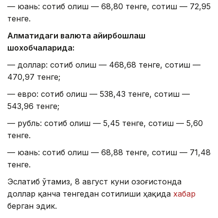
— юань: сотиб олиш — 68,80 тенге, сотиш — 72,95
тенге.
Алматидаги валюта айирбошлаш
шохобчаларида:
— доллар: сотиб олиш — 468,68 тенге, сотиш —
470,97 тенге;
— евро: сотиб олиш — 538,43 тенге, сотиш —
543,96 тенге;
— рубль: сотиб олиш — 5,45 тенге, сотиш — 5,60
тенге.
— юань: сотиб олиш — 68,88 тенге, сотиш — 71,48
тенге.
Эслатиб ўтамиз, 8 август куни Қозоғистонда
доллар қанча тенгедан сотилиши ҳақида
хабар
берган эдик.