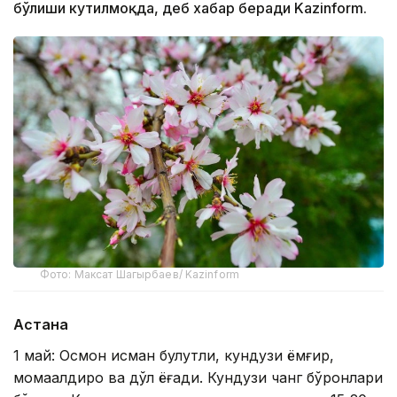
бўлиши кутилмоқда, деб хабар беради Kazinform.
Фото: Максат Шагырбаев/ Kazinform
Астана
1 май: Осмон қисман булутли, кундузи ёмғир,
момақалдироқ ва дўл ёғади. Кундузи чанг бўронлари