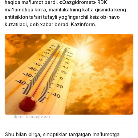
haqida ma'lumot berdi. «Qazgidromet» RDK
ma'lumotiga ko‘ra, mamlakatning katta qismida keng
antitsiklon ta'siri tufayli yog‘ingarchiliksiz ob-havo
kuzatiladi, deb xabar beradi Kazinform.
Фото: Казгидромет
Shu bilan birga, sinoptiklar tarqatgan ma’lumotga