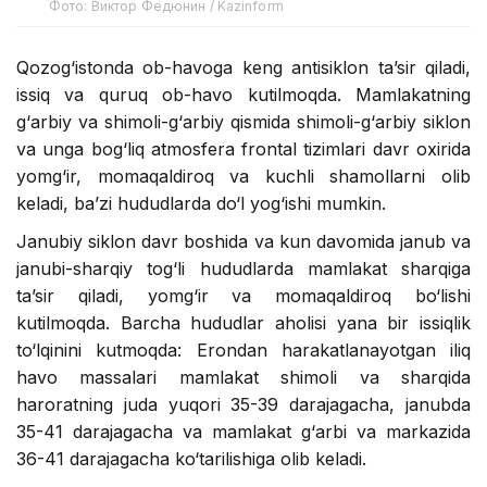
Фото: Виктор Федюнин / Kazinform
Qozog‘istonda ob-havoga keng antisiklon ta’sir qiladi,
issiq va quruq ob-havo kutilmoqda. Mamlakatning
g‘arbiy va shimoli-g‘arbiy qismida shimoli-g‘arbiy siklon
va unga bog‘liq atmosfera frontal tizimlari davr oxirida
yomg‘ir, momaqaldiroq va kuchli shamollarni olib
keladi, ba’zi hududlarda do‘l yog‘ishi mumkin.
Janubiy siklon davr boshida va kun davomida janub va
janubi-sharqiy tog‘li hududlarda mamlakat sharqiga
ta’sir qiladi, yomg‘ir va momaqaldiroq bo‘lishi
kutilmoqda. Barcha hududlar aholisi yana bir issiqlik
to‘lqinini kutmoqda: Erondan harakatlanayotgan iliq
havo massalari mamlakat shimoli va sharqida
haroratning juda yuqori 35-39 darajagacha, janubda
35-41 darajagacha va mamlakat g‘arbi va markazida
36-41 darajagacha ko‘tarilishiga olib keladi.