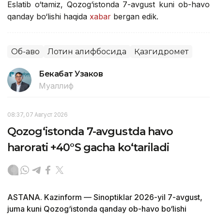
Eslatib o‘tamiz, Qozog‘istonda 7-avgust kuni ob-havo
qanday bo‘lishi haqida
xabar
bergan edik.
Об-ҳаво
Лотин алифбосида
Қазгидромет
Бекабат Узаков
Муаллиф
08:37, 07 Август 2026
Qozog‘istonda 7-avgustda havo
harorati +40°S gacha ko‘tariladi
ASTANA. Kazinform — Sinoptiklar 2026-yil 7-avgust,
juma kuni Qozog‘istonda qanday ob-havo bo‘lishi