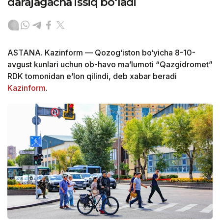
darajagacha issiq bo‘ladi
ASTANA. Kazinform — Qozog‘iston bo‘yicha 8-10-
avgust kunlari uchun ob-havo ma’lumoti “Qazgidromet”
RDK tomonidan e’lon qilindi, deb xabar beradi
Kazinform
.