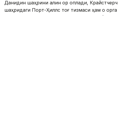
Данидин шаҳрини қалин қор қоплади, Крайстчерч
шаҳридаги Порт-Ҳиллс тоғ тизмаси ҳам оқ қорга
бурканди. Совуқ ҳаво қор аралаш ёмғир, дўл ва
кучли муздек шамол билан кузатилмоқда.
Веллингтон ва мамлакатнинг яна бир қатор
ҳудудларида ҳам ҳаво кескин совиб, ноқулай об-
ҳаво шароити юзага келди.