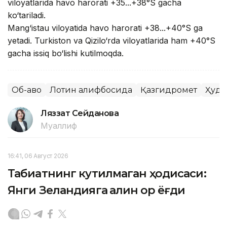
viloyatlarida havo harorati +35...+38°S gacha
ko‘tariladi.
Mang‘istau viloyatida havo harorati +38...+40°S ga
yetadi. Turkiston va Qizilo‘rda viloyatlarida ham +40°S
gacha issiq bo‘lishi kutilmoqda.
Об-ҳаво
Лотин алифбосида
Қазгидромет
Ҳуду
Ляззат Сейданова
Муаллиф
16:41, 06 Август 2026
Табиатнинг кутилмаган ҳодисаси:
Янги Зеландияга қалин қор ёғди