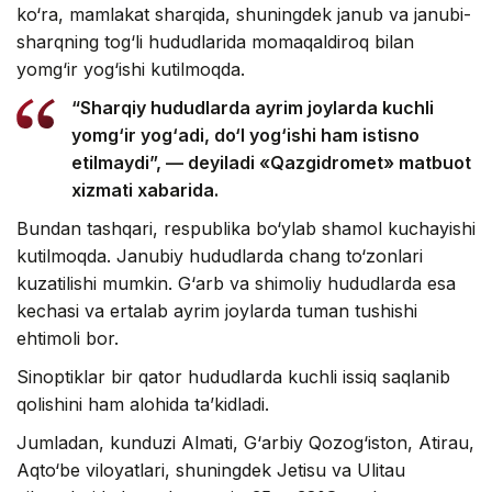
ko‘ra, mamlakat sharqida, shuningdek janub va janubi-
sharqning tog‘li hududlarida momaqaldiroq bilan
yomg‘ir yog‘ishi kutilmoqda.
“Sharqiy hududlarda ayrim joylarda kuchli
yomg‘ir yog‘adi, do‘l yog‘ishi ham istisno
etilmaydi”, — deyiladi «Qazgidromet» matbuot
xizmati xabarida.
Bundan tashqari, respublika bo‘ylab shamol kuchayishi
kutilmoqda. Janubiy hududlarda chang to‘zonlari
kuzatilishi mumkin. G‘arb va shimoliy hududlarda esa
kechasi va ertalab ayrim joylarda tuman tushishi
ehtimoli bor.
Sinoptiklar bir qator hududlarda kuchli issiq saqlanib
qolishini ham alohida ta’kidladi.
Jumladan, kunduzi Almati, G‘arbiy Qozog‘iston, Atirau,
Aqto‘be viloyatlari, shuningdek Jetisu va Ulitau