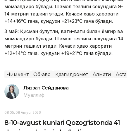
момақалдироқ бўлади. Шамол тезлиги секундига 9-
14 метрни ташкил этади. Кечаси ҳаво ҳарорати
+14+16°C гача, кундузи +21+23°C гача бўлади.
3 май: Қисман булутли, вақти-вақти билан ёмғир ва
момақалдироқ бўлади. Шамол тезлиги секундига 14
метрни ташкил этади. Кечаси ҳаво ҳарорати
+12+14°C гача, кундузи +19+21°C гача бўлади.
Чимкент
Об-ҳаво
Қазгидромет
Алмати
Астан
Ляззат Сейданова
Муаллиф
08:05, 08 Август 2026
8-10-avgust kunlari Qozog‘istonda 41