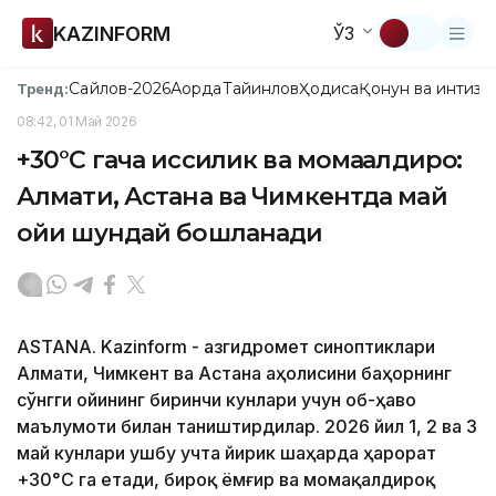
KAZINFORM
ЎЗ
Сайлов-2026
Ақорда
Тайинлов
Ҳодиса
Қонун ва интизо
Тренд:
08:42, 01 Май 2026
+30°C гача иссиқлик ва момақалдироқ:
Алмати, Астана ва Чимкентда май
ойи шундай бошланади
ASTANA. Kazinform - Қазгидромет синоптиклари
Алмати, Чимкент ва Астана аҳолисини баҳорнинг
сўнгги ойининг биринчи кунлари учун об-ҳаво
маълумоти билан таништирдилар. 2026 йил 1, 2 ва 3
май кунлари ушбу учта йирик шаҳарда ҳарорат
+30°C га етади, бироқ ёмғир ва момақалдироқ