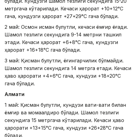
бўлади. Кундузги шамол тезлиги секундига 15-20
метргача кўтарилади. Кечаси ҳарорат +10+12°C
гача, кундузги ҳарорат +27+29°C гача бўлади.
2 май: Осмон қисман булутли, кечаси ёмғир ёғади.
Шамол тезлиги секундига 9-14 метрни ташкил
этади. Кечаси ҳарорат +6+8°C гача, кундузги
ҳарорат +16+18°C гача бўлади.
3 май: Қисман булутли, ёғингарчилик бўлмайди.
Шамол тезлиги секундига 14 метрга етади. Кечаси
ҳаво ҳарорати +4+6°C гача, кундузи +18+20°C
гача бўлади.
Алмати
1 май: Қисман булутли, кундузи вақти-вақти билан
ёмғир ва момақалдироқ бўлади. Шамол тезлиги
секундига 15 метргача кўтарилади. Кечаси ҳаво
ҳарорати +13+15°C гача, кундузи +26+28°C гача
бўлади.