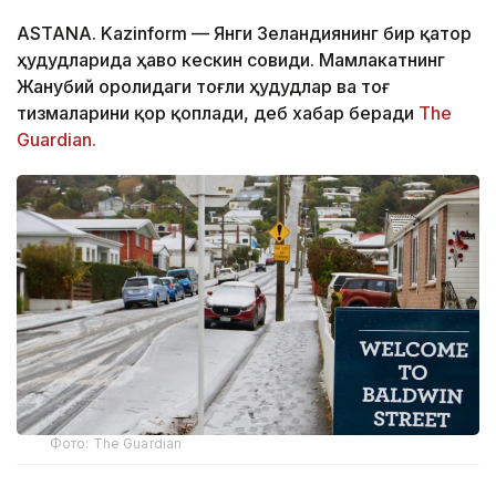
ASTANA. Kazinform
—
Янги Зеландиянинг бир қатор
ҳудудларида ҳаво кескин совиди. Мамлакатнинг
Жанубий оролидаги тоғли ҳудудлар ва тоғ
тизмаларини қор қоплади, деб хабар беради
The
Guardian.
Фото: The Guardian