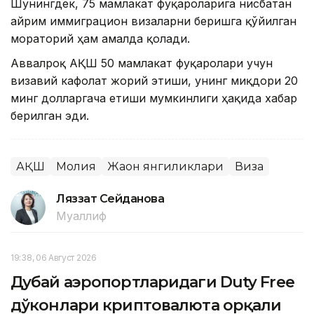
Шунингдек, 75 мамлакат фуқароларига нисбатан
айрим иммиграцион визаларни беришга қўйилган
мораторий ҳам амалда қолади.
Аввалроқ АҚШ 50 мамлакат фуқаролари учун
визавий кафолат жорий этиши, унинг миқдори 20
минг долларгача етиши мумкинлиги ҳақида хабар
берилган эди.
АҚШ
Молия
Жаҳон янгиликлари
Виза
Ляззат Сейданова
Муаллиф
19:38, 06 Август 2026
Дубай аэропортларидаги Duty Free
дўконлари криптовалюта орқали