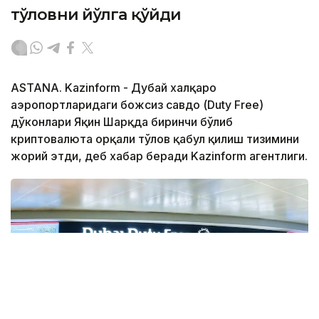
тўловни йўлга қўйди
ASTANA. Kazinform - Дубай халқаро
аэропортларидаги божсиз савдо (Duty Free)
дўконлари Яқин Шарқда биринчи бўлиб
криптовалюта орқали тўлов қабул қилиш тизимини
жорий этди, деб хабар беради Kazinform агентлиги.