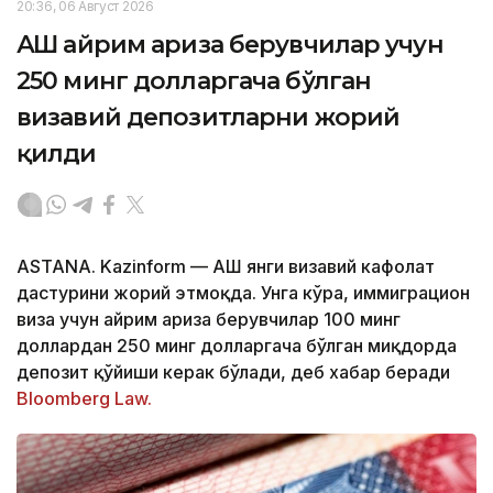
20:36, 06 Август 2026
АҚШ айрим ариза берувчилар учун
250 минг долларгача бўлган
визавий депозитларни жорий
қилди
ASTANA. Kazinform — АҚШ янги визавий кафолат
дастурини жорий этмоқда. Унга кўра, иммиграцион
виза учун айрим ариза берувчилар 100 минг
доллардан 250 минг долларгача бўлган миқдорда
депозит қўйиши керак бўлади, деб хабар беради
Bloomberg Law.