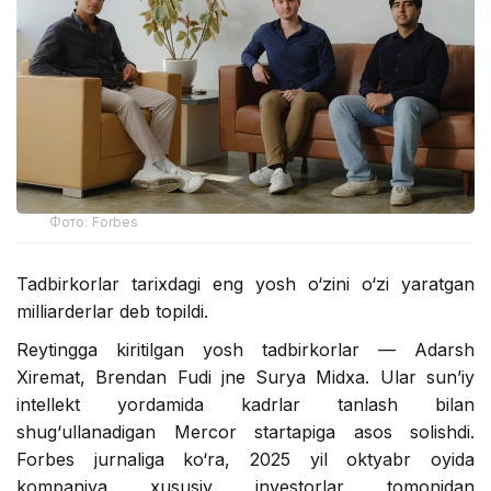
Фото: Forbes
Tadbirkorlar tarixdagi eng yosh o‘zini o‘zi yaratgan
milliarderlar deb topildi.
Reytingga kiritilgan yosh tadbirkorlar — Adarsh
Xiremat, Brendan Fudi jәne Surya Midxa. Ular sun’iy
intellekt yordamida kadrlar tanlash bilan
shug‘ullanadigan Mercor startapiga asos solishdi.
Forbes jurnaliga ko‘ra, 2025 yil oktyabr oyida
kompaniya xususiy investorlar tomonidan