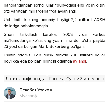
baholangandan so‘ng, ular "dunyodagi eng yosh o‘zini
o‘zi yaratgan milliarderlar"ga aylanishdi.
Uch tadbirkorning umumiy boyligi 2,2 milliard AQSH
dollariga baholanmoqda.
Shuni ta’kidlash kerakki, 2008 yilda Forbes
ma’lumotlariga ko‘ra, eng yosh milliarder o‘sha paytda
23 yoshda bo‘lgan Mark Sukerberg bo‘lgan.
Eslatib o‘tamiz, Ilon Mask tarixda 700 milliard dollar
boylikka ega bo‘lgan birinchi odamga
aylandi
.
Лотин алифбосида
Forbes
Сунъий интеллект
Бекабат Узаков
Муаллиф