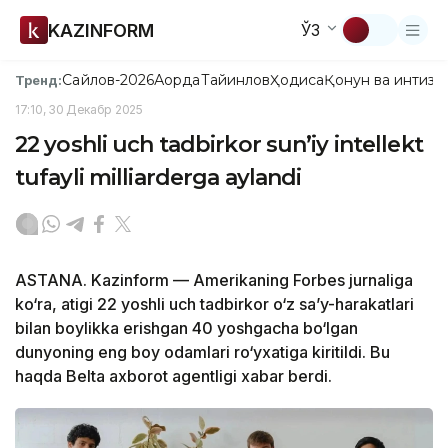
KAZINFORM
ЎЗ
Сайлов-2026
Ақорда
Тайинлов
Ҳодиса
Қонун ва интизо
Тренд:
17:10, 30 Декабр 2025
22 yoshli uch tadbirkor sun’iy intellekt
tufayli milliarderga aylandi
ASTANA. Kazinform — Amerikaning Forbes jurnaliga
ko‘ra, atigi 22 yoshli uch tadbirkor o‘z sa’y-harakatlari
bilan boylikka erishgan 40 yoshgacha bo‘lgan
dunyoning eng boy odamlari ro‘yxatiga kiritildi. Bu
haqda Belta axborot agentligi xabar berdi.