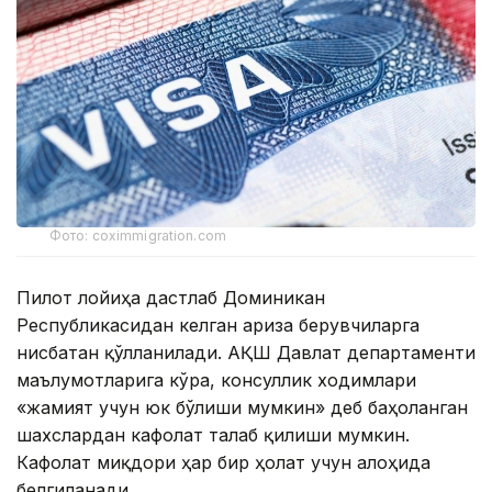
Фото: coximmigration.com
Пилот лойиҳа дастлаб Доминикан
Республикасидан келган ариза берувчиларга
нисбатан қўлланилади. АҚШ Давлат департаменти
маълумотларига кўра, консуллик ходимлари
«жамият учун юк бўлиши мумкин» деб баҳоланган
шахслардан кафолат талаб қилиши мумкин.
Кафолат миқдори ҳар бир ҳолат учун алоҳида
белгиланади.