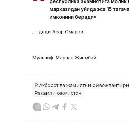
республика аҳамиятига молик 
марказидан қуйида эса 15 тага
имконини беради»
, – деди Асқар Омаров.
Муаллиф: Марлан Жиембай
ҚР Ахборот ва жамиятни ривожлантир
Рақамли Қозоғистон