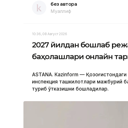
без автора
Муаллиф
10:36, 08 Август 2026
2027 йилдан бошлаб реж
баҳолашлари онлайн тар
ASTANА. Кazinform — Қозоғистондаг
инспекция ташкилотлари мажбурий б
туриб ўтказишни бошладилар.