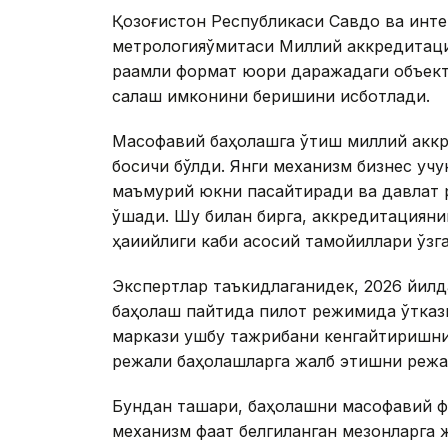
Қозоғистон Республикаси Савдо ва инте
метрологияқўмитаси Миллий аккредитаци
рақамли формат юқори даражадаги объек
сақлаш имконини беришини исботлади.
Масофавий баҳолашга ўтиш миллий аккр
босқичи бўлди. Янги механизм бизнес уч
маъмурий юкни пасайтиради ва давлат 
қўшади. Шу билан бирга, аккредитацияни
ҳақиқийлиги каби асосий тамойиллари ўзга
Экспертлар таъкидлаганидек, 2026 йил
баҳолаш пайтида пилот режимида ўтказ
маркази ушбу тажрибани кенгайтиришни
режали баҳолашларга жалб этишни режа
Бундан ташқари, баҳолашни масофавий 
механизм фақат белгиланган мезонларга