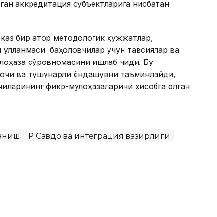
лган аккредитация субъектларига нисбатан
аз бир қатор методологик ҳужжатлар,
қўлланмаси, баҳоловчилар учун тавсиялар ва
лоҳаза сўровномасини ишлаб чиқди. Бу
очиқ ва тушунарли ёндашувни таъминлайди,
чиларининг фикр-мулоҳазаларини ҳисобга олган
аниш
ҚР Савдо ва интеграция вазирлиги