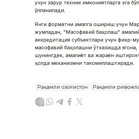
учун зарур техник имкониятларга эга бў
қўлланилади.
Янги форматни амалга ошириш учун Марк
жумладан, "Масофавий баҳолаш" амалий 
аккредитация субъектлари учун фикр-му
масофавий баҳолашни ўтказишда ягона, 
шунингдек, амалиёт ва жараён иштирок
ҳолда механизмни такомиллаштиради.
Рақамли Қозоғистон
Рақамли ривожл
Бекабат Узаков
Муаллиф