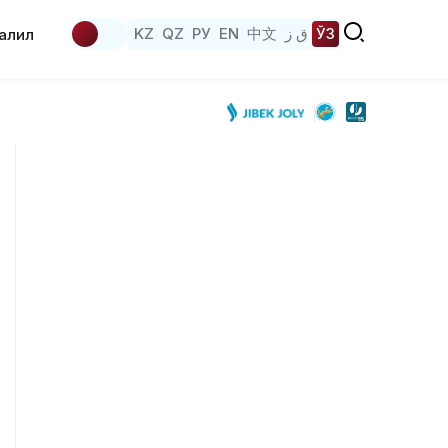
KZ
QZ
РУ
EN
中文
ق ز
ЎЗ
аҳлил