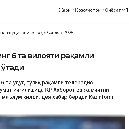
Жаҳон
Қозоғистон
Сиёсат
Т
нституциявий ислоҳот
Сайлов-2026
инг 6 та вилояти рақамли
 ўтади
 6 та ҳудуд тўлиқ рақамли телерадио
укумат йиғилишида ҚР Ахборот ва жамиятни
маълум қилди, дея хабар беради Kazinform