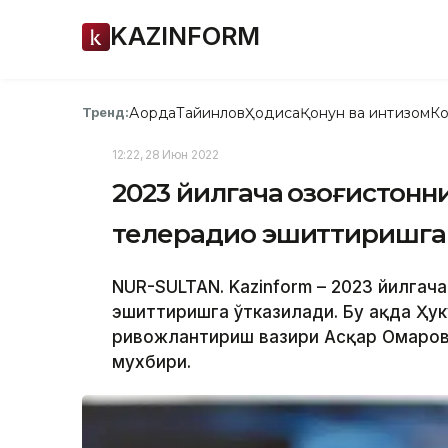
KAZINFORM
Ақорда
Тайинлов
Ҳодиса
Қонун ва интизом
Ко
Тренд:
12:22, 28 Июн 2022
2023 йилгача Қозоғистонн
телерадио эшиттиришга
NUR-SULTAN. Kazinform – 2023 йилгача
эшиттиришга ўтказилади. Бу ҳақда Ҳ
ривожлантириш вазири Асқар Омаров 
мухбири.