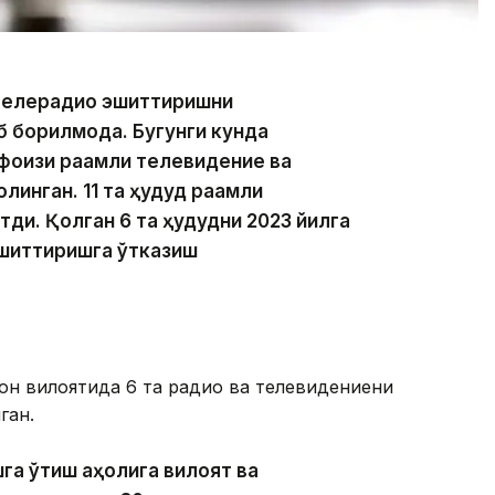
 телерадио эшиттиришни
 борилмоқда. Бугунги кунда
фоизи рақамли телевидение ва
инган. 11 та ҳудуд рақамли
тди. Қолган 6 та ҳудудни 2023 йилга
 эшиттиришга ўтказиш
тон вилоятида 6 та радио ва телевидениени
ган.
га ўтиш аҳолига вилоят ва