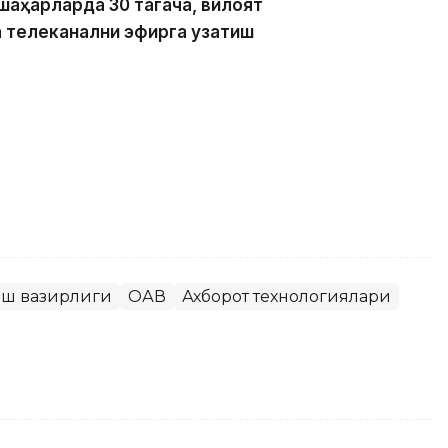
шаҳарларда 30 тагача, вилоят
ча телеканални эфирга узатиш
иш вазирлиги
ОАВ
Ахборот технологиялари