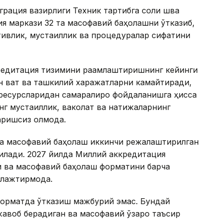
грация вазирлиги Техник тартибга соли шва
я маркази 32 та масофавий баҳолашни ўтказиб,
тивлик, мустақиллик ва процедуралар сифатини
едитация тизимини рақамлаштиришнинг кейинги
ун вақт ва ташкилий харажатларни камайтиради,
ресурсларидан самаралироқ фойдаланишга ҳисса
нг мустақиллик, ваколат ва натижаларнинг
ришсиз қолмоқда.
да масофавий баҳолаш иккинчи режалаштирилган
илади. 2027 йилда Миллий аккредитация
 ва масофавий баҳолаш форматини барча
лажтирмоқда.
форматда ўтказиш мажбурий эмас. Бундай
 жавоб берадиган ва масофавий ўзаро таъсир