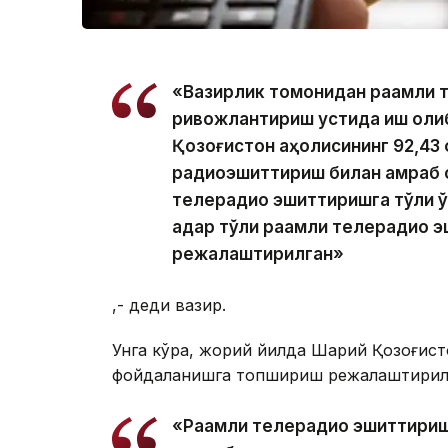
«Вазирлик томонидан рақамли
ривожлантириш устида иш олиб
Қозоғистон аҳолисининг 92,43 
радиоэшиттириш билан қамраб ол
телерадио эшиттиришга тўлиқ ў
қадар тўлиқ рақамли телерадио
режалаштирилган»
,- деди вазир.
Унга кўра, жорий йилда Шарқий Қозоғис
фойдаланишга топшириш режалаштирил
«Рақамли телерадио эшиттириш