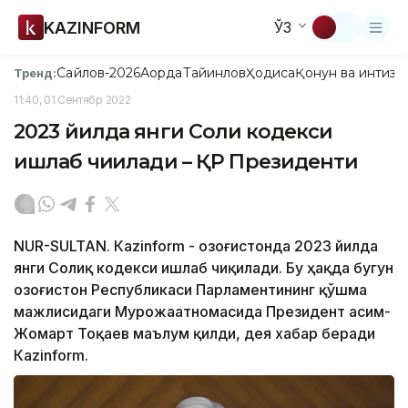
KAZINFORM
ЎЗ
Сайлов-2026
Ақорда
Тайинлов
Ҳодиса
Қонун ва интизо
Тренд:
11:40, 01 Сентябр 2022
2023 йилда янги Солиқ кодекси
ишлаб чиқилади – ҚР Президенти
NUR-SULTAN. Кazinform - Қозоғистонда 2023 йилда
янги Солиқ кодекси ишлаб чиқилади. Бу ҳақда бугун
Қозоғистон Республикаси Парламентининг қўшма
мажлисидаги Мурожаатномасида Президент Қасим-
Жомарт Тоқаев маълум қилди, дея хабар беради
Кazinform.