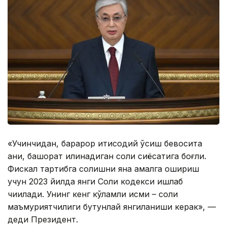
«Учинчидан, барқарор иқтисодий ўсиш бевосита
аниқ, башорат қилинадиган солиқ сиёсатига боғлиқ.
Фискал тартибга солишни яна амалга ошириш
учун 2023 йилда янги Солиқ кодекси ишлаб
чиқилади. Унинг кенг кўламли қисми – солиқ
маъмуриятчилиги бутунлай янгиланиши керак», —
деди Президент.