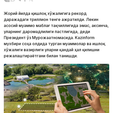
Жорий йилда қишлоқ хўжалигига рекорд
даражадаги триллион тенге ажратилди. Лекин
асосий муаммо маблағ тақчиллигида эмас, аксинча,
уларнинг даромадлилиги пастлигида, деди
Президент ўз Мурожаатномасида. Kazinform
мухбири соҳа олдида турган муаммолар ва Қишлоқ
хўжалиги вазирлиги уларни қандай ҳал қилишни
режалаштираётгани билан танишди.