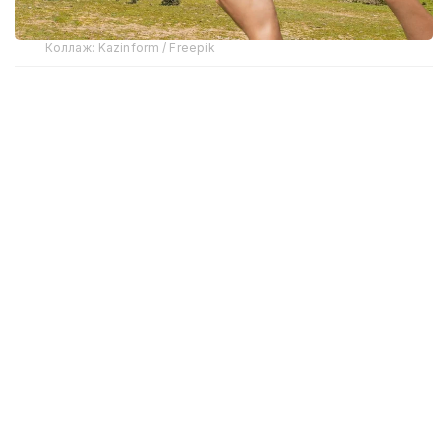
Коллаж: Kazinform / Freepik
Президентнинг бу йилги Мурожаатномаси бутун
қишлоқ хўжалиги соҳаси учун ҳам аҳамиятли, ҳам
огоҳликка чақириш бўлди. Бу, айниқса, мисли
кўрилмаган рақамлар фонида: жорий йилда қишлоқ
хўжалигини қўллаб-қувватлаш учун бир триллион
тенге ажратилди.
Қозоғистон тарихида бундай маблағ ажратилиши
бўлмаган. Аммо масаланинг қўйилиши
муваффақиятни фақат субсидиялар билан ўлчашни
тўхтатиш вақти келганлигини кўрсатади.
Маблағлар шунчаки ҳисоботларда йўқолиб
қолмаслиги, балки бутун кенгаш натижаларини
тақдим этиши керак.