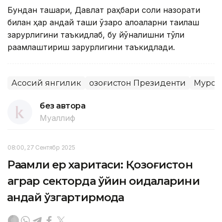
Бундан ташқари, Давлат раҳбари солиқ назорати
билан ҳар қандай ташқи ўзаро алоқаларни тақиқлаш
зарурлигини таъкидлаб, бу йўналишни тўлиқ
рақамлаштириш зарурлигини таъкидлади.
Асосий янгилик
Қозоғистон Президенти
Мурож
без автора
Муаллиф
08:00, 27 Сентябр 2025
Рақамли ер харитаси: Қозоғистон
аграр секторда ўйин қоидаларини
қандай ўзгартирмоқда