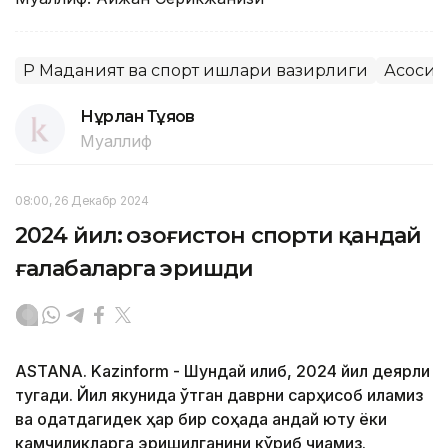
ҚР Маданият ва спорт ишлари вазирлиги
Асосий
Нұрлан Тұяқов
Муаллиф
08:00, 26 Декабр 2024
2024 йил: Қозоғистон спорти қандай
ғалабаларга эришди
ASTANA. Kazinform - Шундай қилиб, 2024 йил деярли
тугади. Йил якунида ўтган даврни сарҳисоб қиламиз
ва одатдагидек ҳар бир соҳада қандай ютуқ ёки
камчиликларга эришилганини кўриб чиқамиз.