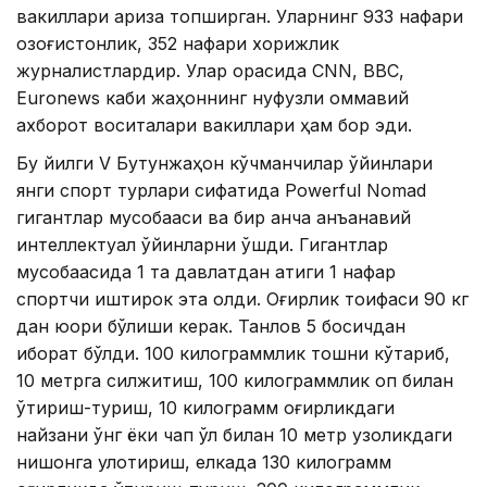
вакиллари ариза топширган. Уларнинг 933 нафари
қозоғистонлик, 352 нафари хорижлик
журналистлардир. Улар орасида CNN, BBC,
Euronews каби жаҳоннинг нуфузли оммавий
ахборот воситалари вакиллари ҳам бор эди.
Бу йилги V Бутунжаҳон кўчманчилар ўйинлари
янги спорт турлари сифатида Powerful Nomad
гигантлар мусобақаси ва бир қанча анъанавий
интеллектуал ўйинларни қўшди. Гигантлар
мусобақасида 1 та давлатдан атиги 1 нафар
спортчи иштирок эта олди. Оғирлик тоифаси 90 кг
дан юқори бўлиши керак. Танлов 5 босқичдан
иборат бўлди. 100 килограммлик тошни кўтариб,
10 метрга силжитиш, 100 килограммлик қоп билан
ўтириш-туриш, 10 килограмм оғирликдаги
найзани ўнг ёки чап қўл билан 10 метр узоқликдаги
нишонга улоқтириш, елкада 130 килограмм