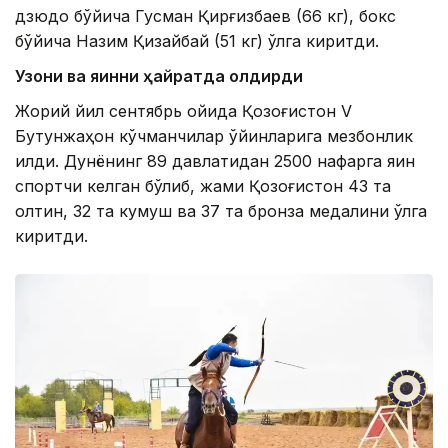
дзюдо бўйича Гусман Қирғизбаев (66 кг), бокс
бўйича Назим Қизайбай (51 кг) қўлга киритди.
Узоқни ва яқинни ҳайратда қолдирди
Жорий йил сентябрь ойида Қозоғистон V
Бутунжаҳон кўчманчилар ўйинларига мезбонлик
қилди. Дунёнинг 89 давлатидан 2500 нафарга яқин
спортчи келган бўлиб, жами Қозоғистон 43 та
олтин, 32 та кумуш ва 37 та бронза медалини қўлга
киритди.