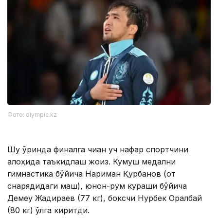
Фото: olympic.kz
Шу ўринда финалга чиққан уч нафар спортчини
алоҳида таъкидлаш жоиз. Кумуш медални
гимнастика бўйича Нариман Қурбанов (от
снарядидаги машқ), юнон-рум кураши бўйича
Демеу Жадираев (77 кг), боксчи Нурбек Оралбай
(80 кг) қўлга киритди.