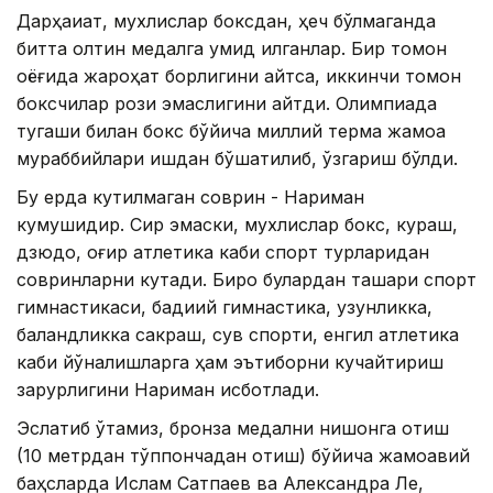
Дарҳақиқат, мухлислар боксдан, ҳеч бўлмаганда
битта олтин медалга умид қилганлар. Бир томон
оёғида жароҳат борлигини айтса, иккинчи томон
боксчилар рози эмаслигини айтди. Олимпиада
тугаши билан бокс бўйича миллий терма жамоа
мураббийлари ишдан бўшатилиб, ўзгариш бўлди.
Бу ерда кутилмаган соврин - Нариман
кумушидир. Сир эмаски, мухлислар бокс, кураш,
дзюдо, оғир атлетика каби спорт турларидан
совринларни кутади. Бироқ булардан ташқари спорт
гимнастикаси, бадиий гимнастика, узунликка,
баландликка сакраш, сув спорти, енгил атлетика
каби йўналишларга ҳам эътиборни кучайтириш
зарурлигини Нариман исботлади.
Эслатиб ўтамиз, бронза медални нишонга отиш
(10 метрдан тўппончадан отиш) бўйича жамоавий
баҳсларда Ислам Сатпаев ва Александра Ле,