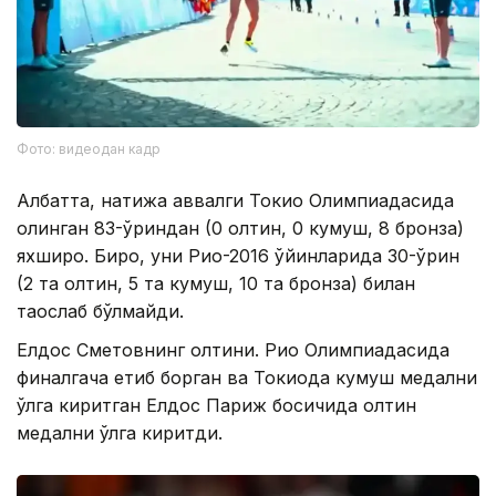
Фото: видеодан кадр
Албатта, натижа аввалги Токио Олимпиадасида
олинган 83-ўриндан (0 олтин, 0 кумуш, 8 бронза)
яхшироқ. Бироқ, уни Рио-2016 ўйинларида 30-ўрин
(2 та олтин, 5 та кумуш, 10 та бронза) билан
таққослаб бўлмайди.
Елдос Сметовнинг олтини. Рио Олимпиадасида
финалгача етиб борган ва Токиода кумуш медални
қўлга киритган Елдос Париж босқичида олтин
медални қўлга киритди.