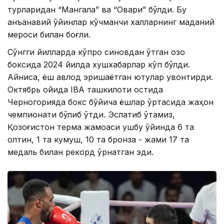
турларидан “Мангала” ва “Овари” бўлди. Бу
анъанавий ўйинлар кўчманчи халқларнинг маданий
мероси билан боғлиқ.
Сўнгги йилларда кўпроқ синовдан ўтган қозоқ
боксида 2024 йилда хушхабарлар кўп бўлди.
Айниқса, ёш авлод эришаётган ютуқлар қувонтирди.
Октябрь ойида IBA ташкилоти остида
Черногорияда бокс бўйича ёшлар ўртасида жаҳон
чемпионати бўлиб ўтди. Эслатиб ўтамиз,
Қозоғистон терма жамоаси ушбу ўйинда 6 та
олтин, 1 та кумуш, 10 та бронза - жами 17 та
медаль билан рекорд ўрнатган эди.