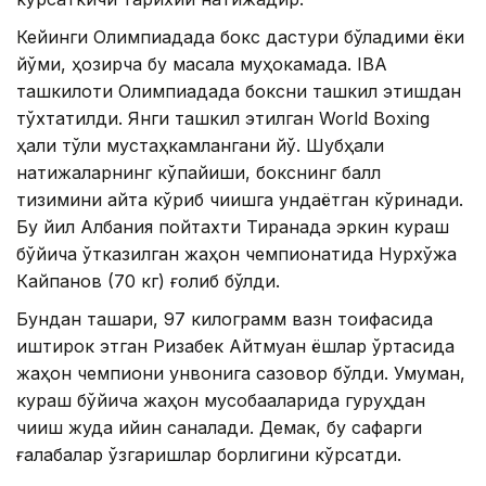
Кейинги Олимпиадада бокс дастури бўладими ёки
йўқми, ҳозирча бу масала муҳокамада. IBA
ташкилоти Олимпиадада боксни ташкил этишдан
тўхтатилди. Янги ташкил этилган World Boxing
ҳали тўлиқ мустаҳкамлангани йўқ. Шубҳали
натижаларнинг кўпайиши, бокснинг балл
тизимини қайта кўриб чиқишга ундаётган кўринади.
Бу йил Албания пойтахти Тиранада эркин кураш
бўйича ўтказилган жаҳон чемпионатида Нурхўжа
Кайпанов (70 кг) ғолиб бўлди.
Бундан ташқари, 97 килограмм вазн тоифасида
иштирок этган Ризабек Айтмуқан ёшлар ўртасида
жаҳон чемпиони унвонига сазовор бўлди. Умуман,
кураш бўйича жаҳон мусобақаларида гуруҳдан
чиқиш жуда қийин саналади. Демак, бу сафарги
ғалабалар ўзгаришлар борлигини кўрсатди.