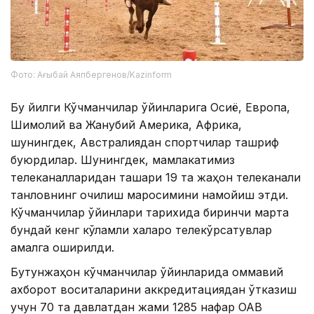
Фото: Ағыбай Аяпбергенов/Kazinform
Бу йилги Кўчманчилар ўйинларига Осиё, Европа,
Шимолий ва Жанубий Америка, Африка,
шунингдек, Австралиядан спортчилар ташриф
буюрдилар. Шунингдек, мамлакатимиз
телеканалларидан ташқари 19 та жаҳон телеканали
танловнинг очилиш маросимини намойиш этди.
Кўчманчилар ўйинлари тарихида биринчи марта
бундай кенг кўламли халқаро телекўрсатувлар
амалга оширилди.
Бутунжаҳон кўчманчилар ўйинларида оммавий
ахборот воситаларини аккредитациядан ўтказиш
учун 70 та давлатдан жами 1285 нафар ОАВ