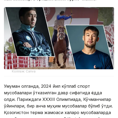
Коллаж: Canva
Умуман олганда, 2024 йил кўплаб спорт
мусобақалари ўтказилган давр сифатида ёдда
қолди. Париждаги XXXIII Олимпиада, Кўчманчилар
ўйинлари, бир қанча муҳим мусобақалар бўлиб ўтди.
Қозоғистон терма жамоаси халқаро мусобақаларда