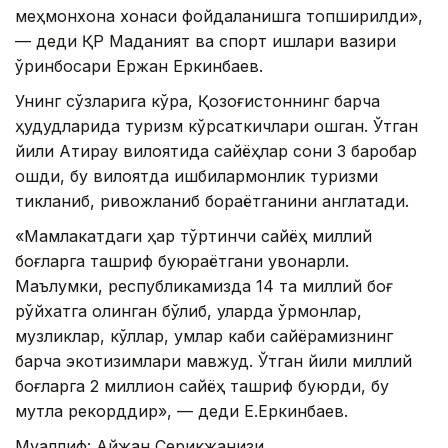
меҳмонхона хонаси фойдаланишга топширилди»,
— деди ҚР Маданият ва спорт ишлари вазири
ўринбосари Ержан Еркинбаев.
Унинг сўзларига кўра, Қозоғистоннинг барча
ҳудудларида туризм кўрсаткичлари ошган. Ўтган
йили Атирау вилоятида сайёҳлар сони 3 баробар
ошди, бу вилоятда ишбилармонлик туризми
тикланиб, ривожланиб бораётганини англатади.
«Мамлакатдаги ҳар тўртинчи сайёҳ миллий
боғларга ташриф буюраётгани қувонарли.
Маълумки, республикамизда 14 та миллий боғ
рўйхатга олинган бўлиб, уларда ўрмонлар,
музликлар, кўллар, қумлар каби сайёрамизнинг
барча экотизимлари мавжуд. Ўтган йили миллий
боғларга 2 миллион сайёҳ ташриф буюрди, бу
мутлақ рекорддир», — деди Е.Еркинбаев.
Муаллиф: Айжан Серикжанқизи