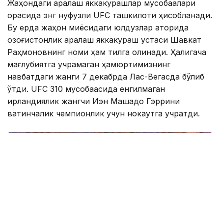
Жаҳондаги аралаш яккакурашлар мусобақалари
орасида энг нуфузли UFC ташкилоти ҳисобланади.
Бу ерда жаҳон миқёсидаги юлдузлар қаторида
қозоғистонлик аралаш яккакураш устаси Шавкат
Раҳмоновнинг номи ҳам тилга олинади. Ҳалигача
мағлубиятга учрамаган ҳамюртимизнинг
навбатдаги жанги 7 декабрда Лас-Вегасда бўлиб
ўтди. UFC 310 мусобақасида енгилмаган
ирландиялик жангчи Иэн Машадо Гэррини
вақтинчалик чемпионлик учун нокаутга учратди.