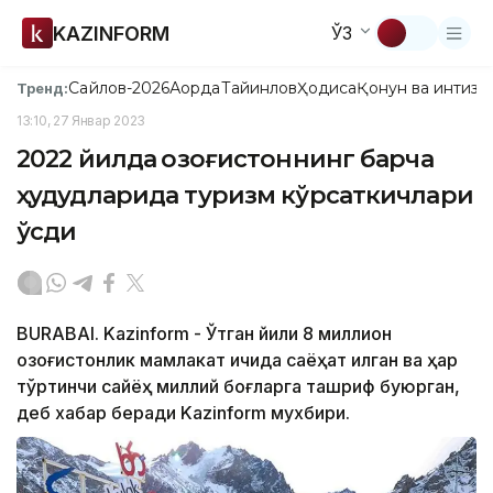
KAZINFORM
ЎЗ
Сайлов-2026
Ақорда
Тайинлов
Ҳодиса
Қонун ва интизо
Тренд:
13:10, 27 Январ 2023
2022 йилда Қозоғистоннинг барча
ҳудудларида туризм кўрсаткичлари
ўсди
BURABAI. Kazinform - Ўтган йили 8 миллион
қозоғистонлик мамлакат ичида саёҳат қилган ва ҳар
тўртинчи сайёҳ миллий боғларга ташриф буюрган,
деб хабар беради Kazinform мухбири.