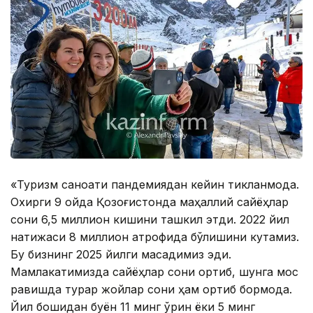
«Туризм саноати пандемиядан кейин тикланмоқда.
Охирги 9 ойда Қозоғистонда маҳаллий сайёҳлар
сони 6,5 миллион кишини ташкил этди. 2022 йил
натижаси 8 миллион атрофида бўлишини кутамиз.
Бу бизнинг 2025 йилги мақсадимиз эди.
Мамлакатимизда сайёҳлар сони ортиб, шунга мос
равишда турар жойлар сони ҳам ортиб бормоқда.
Йил бошидан буён 11 минг ўрин ёки 5 минг