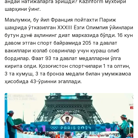
қандай натижаларга эришди? Kazinform мухбири
шарҳини ўқинг.
Маълумки, бу йил Франция пойтахти Париж
шаҳрида ўтказилган XXXIII Ёзги Олимпия ўйинлари
бутун дунё аҳлининг диққат марказида бўлди. 16 кун
давом этган спорт байрамида 205 та давлат
вакиллари юзлаб совринлар учун кураш олиб
бордилар. Фақат 93 та давлат медалларни қўлга
кирита олди. Қозоғистон спортчилари 1 та олтин,
3 та кумуш, 3 та бронза медали билан умумжамоа
ҳисобида 43-ўринни эгаллади.