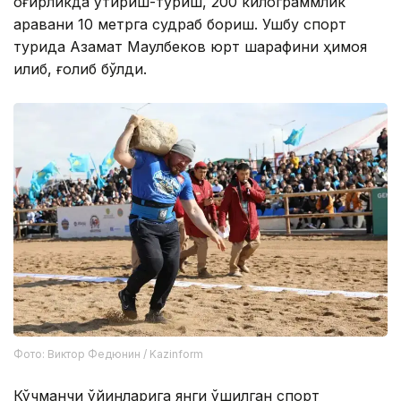
оғирликда ўтириш-туриш, 200 килограммлик
аравани 10 метрга судраб бориш. Ушбу спорт
турида Азамат Мақулбеков юрт шарафини ҳимоя
қилиб, ғолиб бўлди.
Фото: Виктор Федюнин / Kazinform
Кўчманчи ўйинларига янги қўшилган спорт