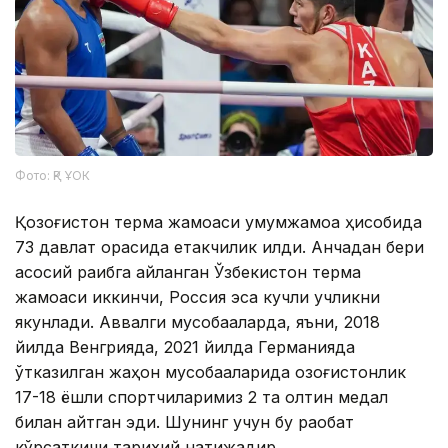
Фото: ҚР ҰОК
Қозоғистон терма жамоаси умумжамоа ҳисобида
73 давлат орасида етакчилик қилди. Анчадан бери
асосий рақибга айланган Ўзбекистон терма
жамоаси иккинчи, Россия эса кучли учликни
якунлади. Аввалги мусобақаларда, яъни, 2018
йилда Венгрияда, 2021 йилда Германияда
ўтказилган жаҳон мусобақаларида қозоғистонлик
17-18 ёшли спортчиларимиз 2 та олтин медал
билан қайтган эди. Шунинг учун бу рақобат
кўрсаткичи тарихий натижадир.