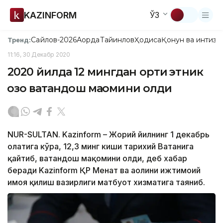
KAZINFORM
ЎЗ
Сайлов-2026
Ақорда
Тайинлов
Ҳодиса
Қонун ва интизо
Тренд:
11:16, 30 Декабр 2020
2020 йилда 12 мингдан ортиқ этник
қозоқ ватандош мақомини олди
NUR-SULTAN. Kazinform – Жорий йилнинг 1 декабрь
ҳолатига кўра, 12,3 минг киши тарихий Ватанига
қайтиб, ватандош мақомини олди, деб хабар
беради Kazinform ҚР Меҳнат ва аҳолини ижтимоий
ҳимоя қилиш вазирлиги матбуот хизматига таяниб.