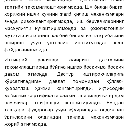
тартиби такомиллаштирилмоқда. Шу билан бирга,
хорижий ишчи кучини жалб қилиш механизмлари
янада ривожлантирилмоқда, иш берувчиларнинг
масъулияти кучайтирилмоқда ва қозоғистонлик
мутахассисларнинг касбий билим ва тажрибасини
ошириш учун устозлик институтидан кенг
фойдаланилмоқда.
Ихтиёрий равишда кўчириш дастурини
такомиллаштириш бўйича ишлар босқичма-босқич
давом этмоқда. Дастур иштирокчиларига
кўрсатиладиган давлат томонидан қўллаб-
қувватлаш ҳажми кенгайтирилди, иқтисодий
мобиллик сертификати ҳажми оширилди ва ёрдам
олувчилар тоифалари кенгайтирилди. Бундан
ташқари, фуқаролар учун кўчиришдан олдин иш
ўринларини олдиндан танлаш механизмлари
жорий этилмоқда.