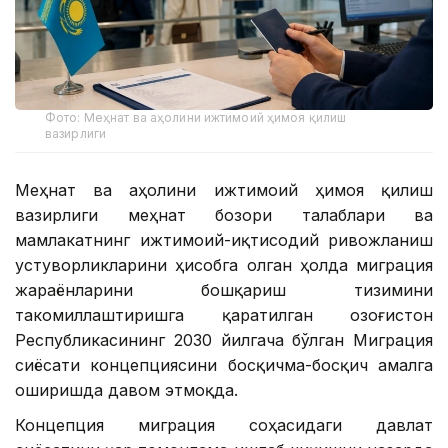
Фото: Меҳнат ва аҳолини ижтимоий ҳимоя қилиш
вазирлиги
Меҳнат ва аҳолини ижтимоий ҳимоя қилиш
вазирлиги меҳнат бозори талаблари ва
мамлакатнинг ижтимоий-иқтисодий ривожланиш
устуворликларини ҳисобга олган ҳолда миграция
жараёнларини бошқариш тизимини
такомиллаштиришга қаратилган Қозоғистон
Республикасининг 2030 йилгача бўлган Миграция
сиёсати концепциясини босқичма-босқич амалга
оширишда давом этмоқда.
Концепция миграция соҳасидаги давлат