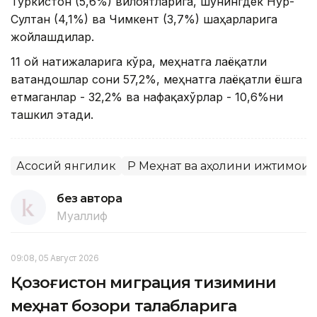
Туркистон (5,6%) вилоятларига, шунингдек Нур-
Султан (4,1%) ва Чимкент (3,7%) шаҳарларига
жойлашдилар.
11 ой натижаларига кўра, меҳнатга лаёқатли
ватандошлар сони 57,2%, меҳнатга лаёқатли ёшга
етмаганлар - 32,2% ва нафақахўрлар - 10,6%ни
ташкил этади.
Асосий янгилик
ҚР Меҳнат ва аҳолини ижтимои
без автора
Муаллиф
09:08, 05 Август 2026
Қозоғистон миграция тизимини
меҳнат бозори талабларига