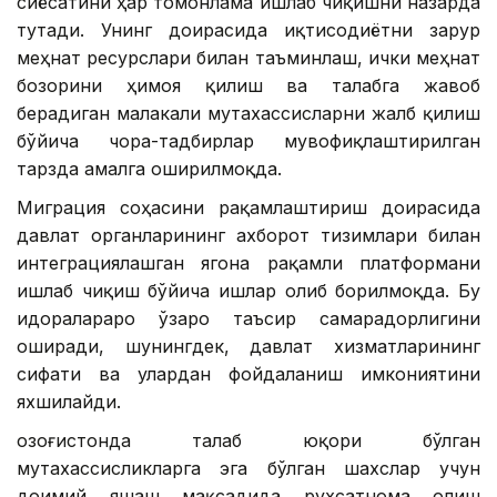
сиёсатини ҳар томонлама ишлаб чиқишни назарда
тутади. Унинг доирасида иқтисодиётни зарур
меҳнат ресурслари билан таъминлаш, ички меҳнат
бозорини ҳимоя қилиш ва талабга жавоб
берадиган малакали мутахассисларни жалб қилиш
бўйича чора-тадбирлар мувофиқлаштирилган
тарзда амалга оширилмоқда.
Миграция соҳасини рақамлаштириш доирасида
давлат органларининг ахборот тизимлари билан
интеграциялашган ягона рақамли платформани
ишлаб чиқиш бўйича ишлар олиб борилмоқда. Бу
идоралараро ўзаро таъсир самарадорлигини
оширади, шунингдек, давлат хизматларининг
сифати ва улардан фойдаланиш имкониятини
яхшилайди.
Қозоғистонда талаб юқори бўлган
мутахассисликларга эга бўлган шахслар учун
доимий яшаш мақсадида рухсатнома олиш