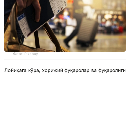
Фото: Pixabay
Лойиҳага кўра, хорижий фуқаролар ва фуқаролиги
бўлмаган шахслар учун Қозоғистонга кириш учун
электрон рухсатнома бериш механизми жорий
этилади. Бу миграция оқимларининг очиқ, тезкор
ва тўлиқ ҳисобга олинишини таъминлайди.
Ички ишлар вазирлигининг маълумотларига кўра,
электрон рухсатнома бериш учун тўлов
миқдорининг дифференциацияси ахборот