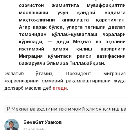
Қозоғистон жамиятига муваффақиятли
мослашиши учун қандай ёрдамга
муҳтожлигини аниқлашга қаратилган.
Агар керак бўлса, уларга тегишли давлат
томонидан қўллаб-қувватлаш чоралари
кўрилади, — деди Меҳнат ва аҳолини
ижтимоий ҳимоя қилиш вазирлиги
Миграция қўмитаси раиси вазифасини
бажарувчи Эльмира Тиллабайқизи.
Эслатиб ўтамиз, Президент миграция
жараёнларини оммавий рақамлаштиришни жуда
долзарб масала деб
атади
.
ҚР Меҳнат ва аҳолини ижтимоий ҳимоя қилиш ва
Бекабат Узаков
Муаллиф