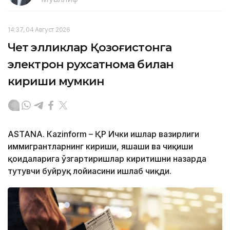
14:37, 04 Август 2026
Чет элликлар Қозоғистонга
электрон рухсатнома билан
кириши мумкин
ASTANА. Кazinform – ҚР Ички ишлар вазирлиги
иммигрантларнинг кириши, яшаши ва чиқиши
қоидаларига ўзгартиришлар киритишни назарда
тутувчи буйруқ лойиҳасини ишлаб чиқди.