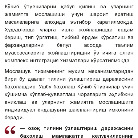
Кўчиб ўтувчиларни қабул қилиш ва уларнинг
жамиятга мослашиши учун шароит яратиш
масалаларига алоҳида эътибор қаратилмоқда.
Ҳудудларда уларга ишга жойлашишда ёрдам
бериш, тил ўргатиш, тиббий ёрдам кўрсатиш ва
фарзандларини бепул асосда таълим
муассасаларига жойлаштиришни ўз ичига олган
комплекс интеграция хизматлари кўрсатилмоқда.
Мослашув тизимининг муҳим механизмларидан
бири бу давлат тилини ўзлаштириш даражасини
баҳолашдир. Ушбу баҳолаш Кўчиб ўтувчилар учун
қўшимча қўллаб-қувватлаш чораларига эҳтиёжни
аниқлаш ва уларнинг жамиятга мослашишига
индивидуал ёндашувни шакллантириш имконини
беради.
— Қозоқ тилини ўзлаштириш даражасини
баҳолаш мамлакатга келувчиларнинг