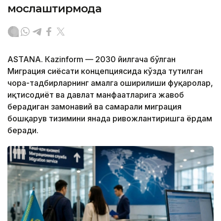
мослаштирмоқда
ASTANА. Кazinform — 2030 йилгача бўлган
Миграция сиёсати концепциясида кўзда тутилган
чора-тадбирларнинг амалга оширилиши фуқаролар,
иқтисодиёт ва давлат манфаатларига жавоб
берадиган замонавий ва самарали миграция
бошқарув тизимини янада ривожлантиришга ёрдам
беради.