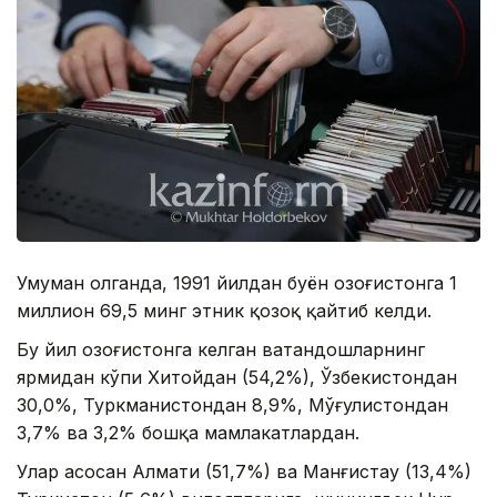
Умуман олганда, 1991 йилдан буён Қозоғистонга 1
миллион 69,5 минг этник қозоқ қайтиб келди.
Бу йил Қозоғистонга келган ватандошларнинг
ярмидан кўпи Хитойдан (54,2%), Ўзбекистондан
30,0%, Туркманистондан 8,9%, Мўғулистондан
3,7% ва 3,2% бошқа мамлакатлардан.
Улар асосан Алмати (51,7%) ва Манғистау (13,4%)