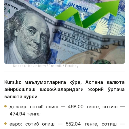
Коллаж: Kazinform / Freepik / Pixabay
Kurs.kz маълумотларига кўра, Астана валюта
айирбошлаш шохобчаларидаги жорий ўртача
валюта курси:
доллар: сотиб олиш — 468.00 тенге, сотиш —
474.94 тенге;
евро: сотиб олиш — 552.04 тенге, сотиш —