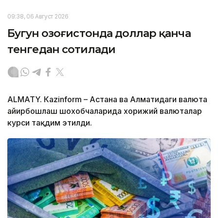
09:38, 06 Август 2026
Бугун Қозоғистонда доллар қанча
тенгедан сотилади
ALMATY. Кazinform – Астана ва Алматидаги валюта
айирбошлаш шохобчаларида хорижий валюталар
курси тақдим этилди.