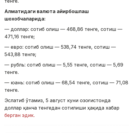
тенге.
Алматидаги валюта айирбошлаш
шохобчаларида:
— доллар: сотиб олиш — 468,86 тенге, сотиш —
471,16 тенге;
— евро: сотиб олиш — 538,74 тенге, сотиш —
543,88 тенге;
— рубль: сотиб олиш — 5,55 тенге, сотиш — 5,69
тенге.
— юань: сотиб олиш — 68,54 тенге, сотиш — 71,08
тенге.
Эслатиб ўтамиз, 5 август куни Қозоғистонда
доллар қанча тенгедан сотилиши ҳақида хабар
берган эдик.