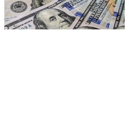
Фото: gazeta.uz
Kurs.kz маълумотларига кўра, ҳозирда
Астанадаги валюта айирбошлаш
шохобчаларида:
— доллар: сотиб олиш — 467,12 тенге, сотиш —
474,01 тенге;
— евро: сотиб олиш — 535,92 тенге, сотиш —
545,89 тенге;