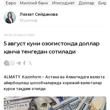
Евро
Миллий банк
Иқтисодиёт
Доллар
Бирж
Ляззат Сейданова
Муаллиф
09:36, 05 Август 2026
5 август куни Қозоғистонда доллар
қанча тенгедан сотилади
ALMATY. Кazinform – Астана ва Алматидаги валюта
айирбошлаш шохобчаларида хорижий валюталар
курси тақдим этилди.