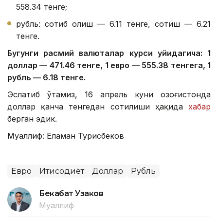
558.34 тенге;
рубль: сотиб олиш — 6.11 тенге, сотиш — 6.21
тенге.
Бугунги расмий валюталар курси қуйидагича: 1
доллар — 471.46 тенге, 1 евро — 555.38 тенгега, 1
рубль — 6.18 тенге.
Эслатиб ўтамиз, 16 апрель куни Қозоғистонда
доллар қанча тенгедан сотилиши ҳақида
хабар
берган эдик.
Муаллиф: Еламан Турисбеков
Евро
Иқтисодиёт
Доллар
Рубль
Бекабат Узаков
Муаллиф