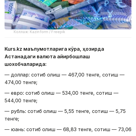
Коллаж: Kazinform / Freepik
Kurs.kz маълумотларига кўра, ҳозирда
Астанадаги валюта айирбошлаш
шохобчаларида:
— доллар: сотиб олиш — 467,00 тенге, сотиш —
474,00 тенге;
— евро: сотиб олиш — 534,00 тенге, сотиш —
544,00 тенге;
— рубль: сотиб олиш — 5,55 тенге, сотиш — 5,75
тенге;
— юань: сотиб олиш — 68,83 тенге, сотиш — 73,06