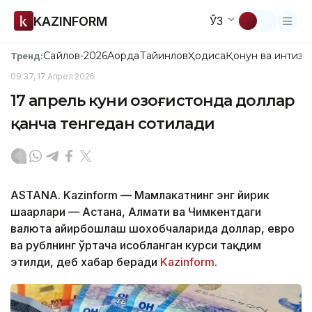
KAZINFORM
ЎЗ
Сайлов-2026
Ақорда
Тайинлов
Ҳодиса
Қонун ва интизо
Тренд:
09:37, 17 Апрел 2026
17 апрель куни Қозоғистонда доллар
қанча тенгедан сотилади
ASTANA. Kazinform — Мамлакатнинг энг йирик
шаҳарлари — Астана, Алмати ва Чимкентдаги
валюта айирбошлаш шохобчаларида доллар, евро
ва рублнинг ўртача ҳисобланган курси тақдим
этилди, деб хабар беради
Kazinform
.