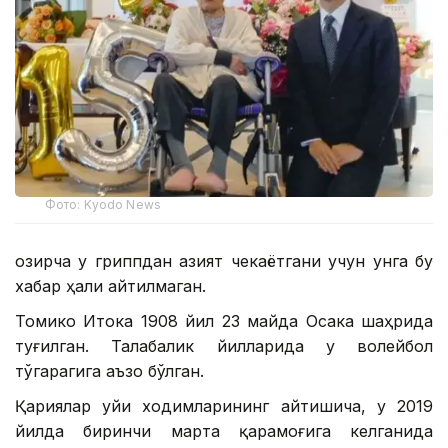
Фото: Kyodo News
Ҳозирча у гриппдан азият чекаётгани учун унга бу
хабар ҳали айтилмаган.
Томико Итока 1908 йил 23 майда Осака шаҳрида
туғилган. Талабалик йилларида у волейбол
тўгарагига аъзо бўлган.
Қариялар уйи ходимларининг айтишича, у 2019
йилда биринчи марта қарамоғига келганида