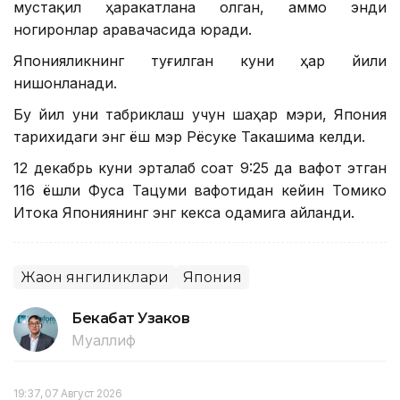
мустақил ҳаракатлана олган, аммо энди
ногиронлар аравачасида юради.
Японияликнинг туғилган куни ҳар йили
нишонланади.
Бу йил уни табриклаш учун шаҳар мэри, Япония
тарихидаги энг ёш мэр Рёсуке Такашима келди.
12 декабрь куни эрталаб соат 9:25 да вафот этган
116 ёшли Фуса Тацуми вафотидан кейин Томико
Итока Япониянинг энг кекса одамига айланди.
Жаҳон янгиликлари
Япония
Бекабат Узаков
Муаллиф
19:37, 07 Август 2026