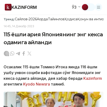
KAZINFORM
ЎЗ
Сайлов-2026
Ақорда
Тайинлов
Ҳодиса
Қонун ва интизо
Тренд:
14:45, 14 Декабр 2023
115 ёшли қария Япониянинг энг кекса
одамига айланди
Осакалик 115 ёшли Томико Итока яқинда 116 ёшли
ушбу унвон соҳиби вафотидан сўнг Япониядаги энг
кекса одамга айланди, дея хабар беради
Kazinform
агентлиги
Kyodo Newsга
таяниб.