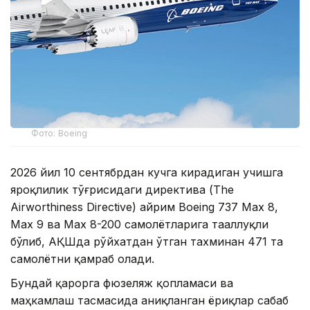
Фото: Boeing
2026 йил 10 сентябрдан кучга кирадиган учишга
яроқлилик тўғрисидаги директива (The
Airworthiness Directive) айрим Boeing 737 Max 8,
Max 9 ва Max 8-200 самолётларига тааллуқли
бўлиб, АҚШда рўйхатдан ўтган тахминан 471 та
самолётни қамраб олади.
Бундай қарорга фюзеляж қопламаси ва
маҳкамлаш тасмасида аниқланган ёриқлар сабаб