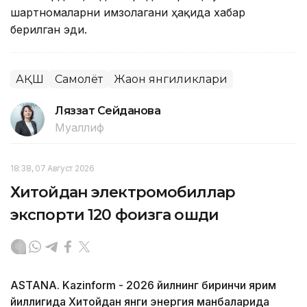
шартномаларни имзолагани ҳақида хабар
берилган эди.
АҚШ
Самолёт
Жаҳон янгиликлари
Ляззат Сейданова
Муаллиф
18:38, 07 Август 2026
Хитойдан электромобиллар
экспорти 120 фоизга ошди
ASTANA. Kazinform - 2026 йилнинг биринчи ярим
йиллигида Хитойдан янги энергия манбаларида