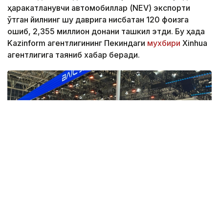
ҳаракатланувчи автомобиллар (NEV) экспорти
ўтган йилнинг шу даврига нисбатан 120 фоизга
ошиб, 2,355 миллион донани ташкил этди. Бу ҳақда
Kazinform агентлигининг Пекиндаги
мухбири
Xinhua
агентлигига таяниб хабар беради.
Фото: Берик Табынбаев/Kazinform