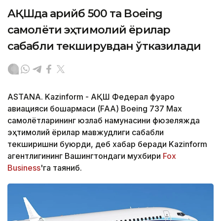
АҚШда қарийб 500 та Boeing
самолёти эҳтимолий ёриқлар
сабабли текширувдан ўтказилади
ASTANA. Kazinform - АҚШ Федерал фуқаро
авиацияси бошқармаси (FAA) Boeing 737 Max
самолётларининг юзлаб намунасини фюзеляжда
эҳтимолий ёриқлар мавжудлиги сабабли
текширишни буюрди, деб хабар беради Kazinform
агентлигининг Вашингтондаги мухбири
Fox
Business
'га таяниб.