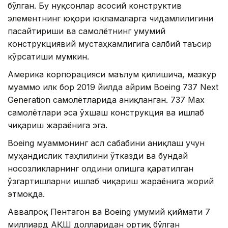
бўлган. Бу нуқсонлар асосий конструктив
элементнинг юқори юкламаларга чидамлилигини
пасайтириши ва самолётнинг умумий
конструкциявий мустаҳкамлигига салбий таъсир
кўрсатиши мумкин.
Америка корпорацияси маълум қилишича, мазкур
муаммо илк бор 2019 йилда айрим Boeing 737 Next
Generation самолётларида аниқланган. 737 Max
самолётлари эса ўхшаш конструкция ва ишлаб
чиқариш жараёнига эга.
Boeing муаммонинг асл сабабини аниқлаш учун
муҳандислик таҳлилини ўтказди ва бундай
носозликларнинг олдини олишга қаратилган
ўзгартишларни ишлаб чиқариш жараёнига жорий
этмоқда.
Аввалроқ Пентагон ва Boeing умумий қиймати 7
миллиард АҚШ долларидан ортиқ бўлган