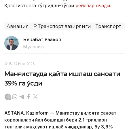
Қозоғистонга тўғридан-тўғри
рейслар очади
.
Авиация
ҚР Транспорт вазирлиги
Транспорт
Х
Бекабат Узаков
Муаллиф
12:15, 24 Июл 2026
Манғистауда қайта ишлаш саноати
39% га ўсди
ASTANА. Кazinform — Манғистау вилояти саноат
корхоналари йил бошидан бери 2,1 триллион
тенгелик маҳсулот ишлаб чиқардилар, бу 3,6%