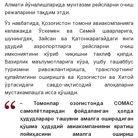
Алмати йўналишларида мунтазам рейсларни очиш
режаларини тақдим этди.
Ўз навбатида, Қозоғистон томони авиакомпанияга
келажакда Ўскемен ва Семей шаҳарларига,
шунингдек, Зайсан ва Қатонкарагайдаги янги
ҳудудий аэропортларга рейсларни очиш
имкониятини кўриб чиқишни таклиф қилди.
Вазирлик маълумотларига кўра, ушбу ташаббус
туризмни ривожлантиришга, транспортнинг
қулайлигини оширишга ва Қозоғистон ва Хитой
ўртасидаги савдо-иқтисодий алоқаларни
мустаҳкамлашга ҳисса қўшади.
– Томонлар Қозоғистонда CОМАC
самолётларидан фойдаланган ҳолда
ҳудудлараро ташувни амалга оширадиган
қўшма ҳудудий авиакомпанияни яратиш
лойиҳасини амалга ошириш