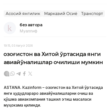
Асосий янгилик
Марказий Осиё
Транспорт
без автора
Муаллиф
19:15, 03 Август 2026
Қозоғистон ва Хитой ўртасида янги
авиайўналишлар очилиши мумкин
ASTANА. Кazinform – Қозоғистон ва Хитой ўртасида
янги ҳудудлараро авиайўналишларни очиш ва
қўшма авиакомпания ташкил этиш масаласи
муҳокама қилинди.