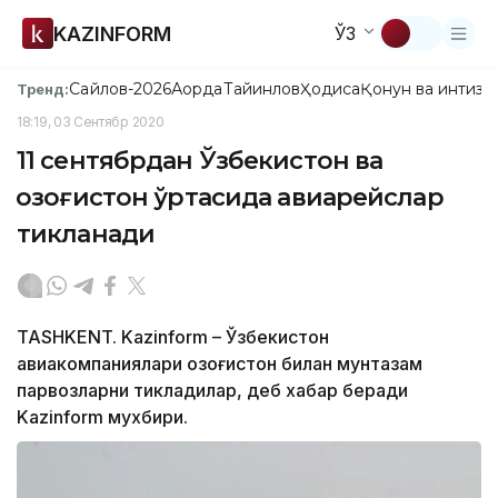
KAZINFORM
ЎЗ
Сайлов-2026
Ақорда
Тайинлов
Ҳодиса
Қонун ва интизо
Тренд:
18:19, 03 Сентябр 2020
11 сентябрдан Ўзбекистон ва
Қозоғистон ўртасида авиарейслар
тикланади
TASHKENT. Kazinform – Ўзбекистон
авиакомпаниялари Қозоғистон билан мунтазам
парвозларни тикладилар, деб хабар беради
Kazinform мухбири.