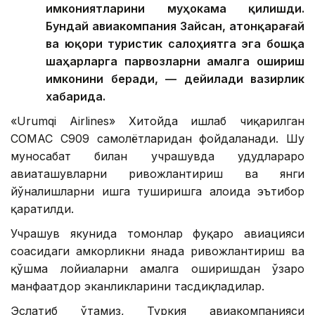
имкониятларини муҳокама қилишди.
Бундай авиакомпания Зайсан, Қатонқарағай
ва юқори туристик салоҳиятга эга бошқа
шаҳарларга парвозларни амалга ошириш
имконини беради, — дейилади вазирлик
хабарида.
«Urumqi Airlines» Хитойда ишлаб чиқарилган
COMAC C909 самолётларидан фойдаланади. Шу
муносабат билан учрашувда ҳудудлараро
авиаташувларни ривожлантириш ва янги
йўналишларни ишга туширишга алоҳида эътибор
қаратилди.
Учрашув якунида томонлар фуқаро авиацияси
соҳасидаги ҳамкорликни янада ривожлантириш ва
қўшма лойиҳаларни амалга оширишдан ўзаро
манфаатдор эканликларини тасдиқладилар.
Эслатиб ўтамиз, Туркия авиакомпанияси