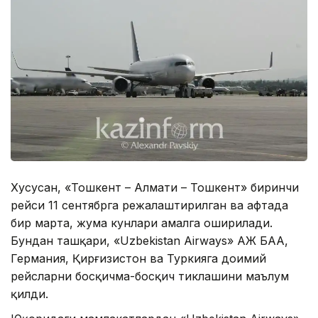
Хусусан, «Тошкент – Алмати – Тошкент» биринчи
рейси 11 сентябрга режалаштирилган ва ҳафтада
бир марта, жума кунлари амалга оширилади.
Бундан ташқари, «Uzbekistan Airways» АЖ БАА,
Германия, Қирғизистон ва Туркияга доимий
рейсларни босқичма-босқич тиклашини маълум
қилди.