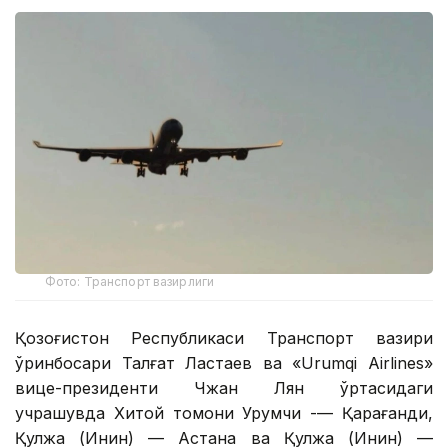
Фото: Транспорт вазирлиги
Қозоғистон Республикаси Транспорт вазири
ўринбосари Талғат Ластаев ва «Urumqi Airlines»
вице-президенти Чжан Лян ўртасидаги
учрашувда Хитой томони Урумчи -— Қарағанди,
Қулжа (Инин) — Астана ва Қулжа (Инин) —