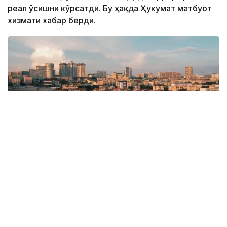
реал ўсишни кўрсатди. Бу ҳақда Ҳукумат матбуот
хизмати хабар берди.
Фото: Kazinform
Давлат раҳбарининг миллий иқтисодиётни
диверсификация қилиш ва мамлакатнинг
транспорт ва логистика салоҳиятини очиш бўйича
топшириқларини амалга ошириш доирасида