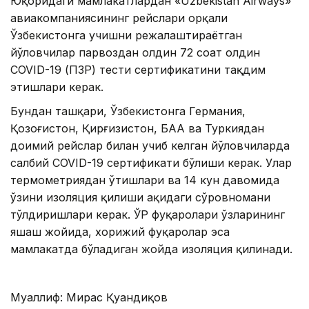
Юқоридаги мамлакатлардан «Uzbekistan Airways»
авиакомпаниясининг рейслари орқали
Ўзбекистонга учишни режалаштираётган
йўловчилар парвоздан олдин 72 соат олдин
COVID-19 (ПЗР) тести сертификатини тақдим
этишлари керак.
Бундан ташқари, Ўзбекистонга Германия,
Қозоғистон, Қирғизистон, БАА ва Туркиядан
доимий рейслар билан учиб келган йўловчиларда
салбий COVID-19 сертификати бўлиши керак. Улар
термометриядан ўтишлари ва 14 кун давомида
ўзини изоляция қилиши ҳақидаги сўровномани
тўлдиришлари керак. ЎР фуқаролари ўзларининг
яшаш жойида, хорижий фуқаролар эса
мамлакатда бўладиган жойда изоляция қилинади.
Муаллиф: Мирас Қуандиқов