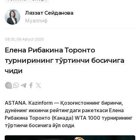
Ляззат Сейданова
Муаллиф
08:35, 08 Август 2026
Елена Рибакина Торонто
турнирининг тўртинчи босқичига
чиқди
ASTANА. Кazinform — Қозоғистоннинг биринчи,
дунёнинг иккинчи рейтингдаги ракеткаси Елена
Рибакина Торонто (Канада) WТА 1000 турнирининг
тўртинчи босқичига йўл олди.