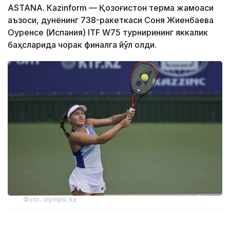
ASTANА. Кazinform — Қозоғистон терма жамоаси
аъзоси, дунёнинг 738-ракеткаси Соня Жиенбаева
Оуренсе (Испания) ITF W75 турнирининг яккалик
баҳсларида чорак финалга йўл олди.
Фото: olympic.kz
Иккинчи босқичда қозоғистонлик теннисчи