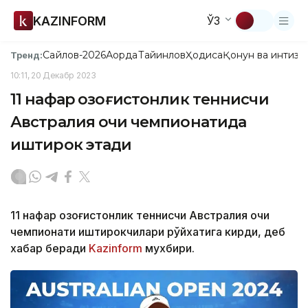
KAZINFORM
ЎЗ
Сайлов-2026
Ақорда
Тайинлов
Ҳодиса
Қонун ва интизо
Тренд:
10:11, 20 Декабр 2023
11 нафар қозоғистонлик теннисчи
Австралия очиқ чемпионатида
иштирок этади
11 нафар қозоғистонлик теннисчи Австралия очиқ
чемпионати иштирокчилари рўйхатига кирди, деб
хабар беради
Kazinform
мухбири.