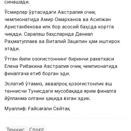
синашади.
Ўсмирлар ўртасидаги Австралия очиқ
чемпионатида Амир Омарханов ва Асилжан
Аристанбекова илк бор асосий баҳсда кортга
чиқади. Саралаш баҳсларида Даниал
Раҳматуллаев ва Виталий Зацепин ҳам иштирок
этади.
Ўтган йили Қозоғистоннинг биринчи ракеткаси
Елена Рибакина Австралия очиқ чемпионатида
финалгача етиб борган эди.
Эслатиб ўтамиз, аввалроқ қозоғистонлик ёш
теннисчи Тунисдаги мусобақада ярим финалга
йўлланма олгани ҳақида ёзган эдик.
Муаллиф: Ғайсағали Сейтақ
Теннис
Спорт