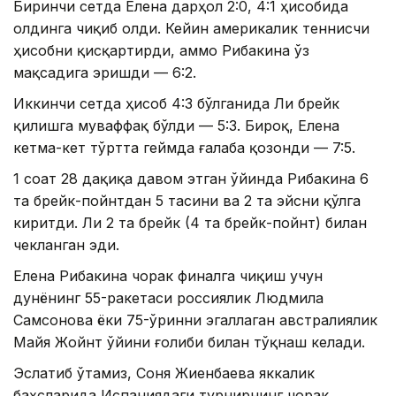
Биринчи сетда Елена дарҳол 2:0, 4:1 ҳисобида
олдинга чиқиб олди. Кейин америкалик теннисчи
ҳисобни қисқартирди, аммо Рибакина ўз
мақсадига эришди — 6:2.
Иккинчи сетда ҳисоб 4:3 бўлганида Ли брейк
қилишга муваффақ бўлди — 5:3. Бироқ, Елена
кетма-кет тўртта геймда ғалаба қозонди — 7:5.
1 соат 28 дақиқа давом этган ўйинда Рибакина 6
та брейк-пойнтдан 5 тасини ва 2 та эйсни қўлга
киритди. Ли 2 та брейк (4 та брейк-пойнт) билан
чекланган эди.
Елена Рибакина чорак финалга чиқиш учун
дунёнинг 55-ракетаси россиялик Людмила
Самсонова ёки 75-ўринни эгаллаган австралиялик
Майя Жойнт ўйини ғолиби билан тўқнаш келади.
Эслатиб ўтамиз, Соня Жиенбаева яккалик
баҳсларида Испаниядаги турнирнинг чорак