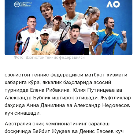
Фото: Қозоғистон теннис федерацияси
Қозоғистон теннис федерацияси матбуот хизмати
хабарига кўра, яккалик баҳсларида асосий
турнирда Елена Рибакина, Юлия Путинцева ва
Александр Бублик иштирок этишади. Жуфтликлар
баҳсида Анна Данилина ва Александр Недовесов
куч синашади.
Австралия очиқ чемпионатининг саралаш
босқичида Бейбит Жуқаев ва Денис Евсеев куч