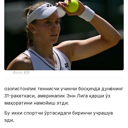
Фото: ҚТФ
Қозоғистонлик теннисчи учинчи босқичда дунёнинг
31-ракеткаси, америкалик Энн Лига қарши ўз
маҳоратини намойиш этди.
Бу икки спортчи ўртасидаги биринчи учрашув
эди.