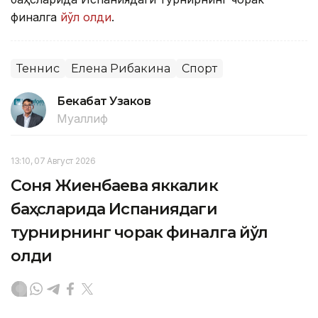
финалга
йўл олди
.
Теннис
Елена Рибакина
Спорт
Бекабат Узаков
Муаллиф
13:10, 07 Август 2026
Соня Жиенбаева яккалик
баҳсларида Испаниядаги
турнирнинг чорак финалга йўл
олди