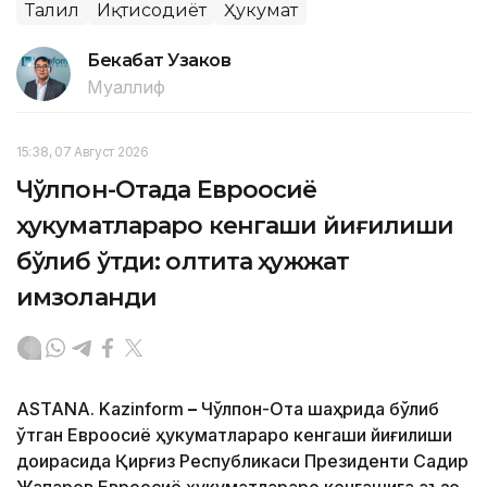
Таҳлил
Иқтисодиёт
Ҳукумат
Бекабат Узаков
Муаллиф
15:38, 07 Август 2026
Чўлпон-Отада Евроосиё
ҳукуматлараро кенгаши йиғилиши
бўлиб ўтди: олтита ҳужжат
имзоланди
ASTANA. Kazinform
–
Чўлпон-Ота шаҳрида бўлиб
ўтган Евроосиё ҳукуматлараро кенгаши йиғилиши
доирасида Қирғиз Республикаси Президенти Садир
Жапаров Евроосиё ҳукуматлараро кенгашига аъзо