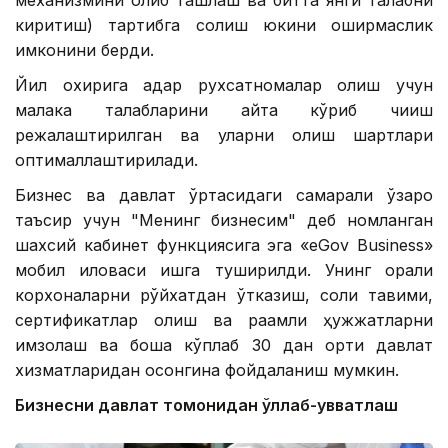
механизмини олиб ташлаш ва битта янги талабни
киритиш) тартибга солиш юкини оширмаслик
имконини берди.
Йил охирига қадар рухсатномалар олиш учун
малака талабларини қайта кўриб чиқиш
режалаштирилган ва уларни олиш шартлари
оптималлаштирилади.
Бизнес ва давлат ўртасидаги самарали ўзаро
таъсир учун "Менинг бизнесим" деб номланган
шахсий кабинет функциясига эга «eGov Business»
мобил иловаси ишга туширилди. Унинг орқали
корхоналарни рўйхатдан ўтказиш, солиқ тақвими,
сертификатлар олиш ва рақамли ҳужжатларни
имзолаш ва бошқа кўплаб 30 дан ортиқ давлат
хизматларидан осонгина фойдаланиш мумкин.
Бизнесни давлат томонидан қўллаб-қувватлаш