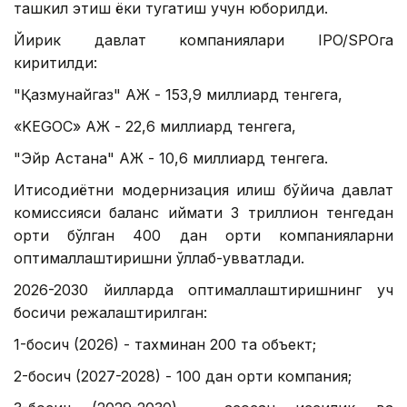
ташкил этиш ёки тугатиш учун юборилди.
Йирик давлат компаниялари IPO/SPOга
киритилди:
"Қазмунайгаз" АЖ - 153,9 миллиард тенгега,
«KEGOC» АЖ - 22,6 миллиард тенгега,
"Эйр Астана" АЖ - 10,6 миллиард тенгега.
Иқтисодиётни модернизация қилиш бўйича давлат
комиссияси баланс қиймати 3 триллион тенгедан
ортиқ бўлган 400 дан ортиқ компанияларни
оптималлаштиришни қўллаб-қувватлади.
2026-2030 йилларда оптималлаштиришнинг уч
босқичи режалаштирилган:
1-босқич (2026) - тахминан 200 та объект;
2-босқич (2027-2028) - 100 дан ортиқ компания;