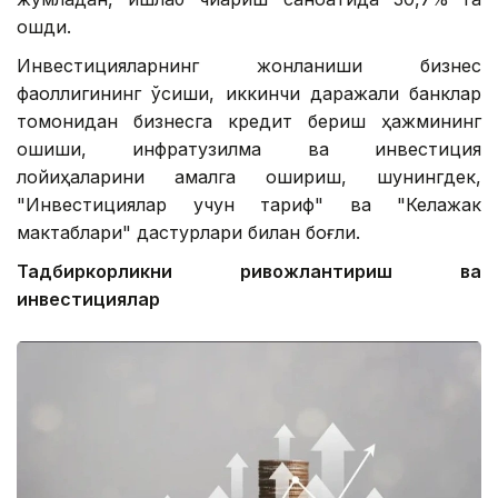
ошди.
Инвестицияларнинг жонланиши бизнес
фаоллигининг ўсиши, иккинчи даражали банклар
томонидан бизнесга кредит бериш ҳажмининг
ошиши, инфратузилма ва инвестиция
лойиҳаларини амалга ошириш, шунингдек,
"Инвестициялар учун тариф" ва "Келажак
мактаблари" дастурлари билан боғлиқ.
Тадбиркорликни ривожлантириш ва
инвестициялар