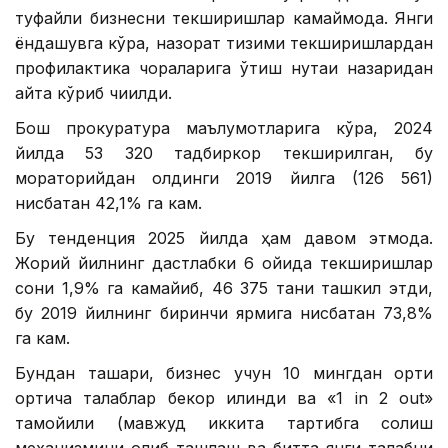
туфайли бизнесни текширишлар камаймоқда. Янги
ёндашувга кўра, назорат тизими текширишлардан
профилактика чораларига ўтиш нуқтаи назаридан
қайта кўриб чиқилди.
Бош прокуратура маълумотларига кўра, 2024
йилда 53 320 тадбиркор текширилган, бу
мораторийдан олдинги 2019 йилга (126 561)
нисбатан 42,1% га кам.
Бу тенденция 2025 йилда ҳам давом этмоқда.
Жорий йилнинг дастлабки 6 ойида текширишлар
сони 1,9% га камайиб, 46 375 тани ташкил этди,
бу 2019 йилнинг биринчи ярмига нисбатан 73,8%
га кам.
Бундан ташқари, бизнес учун 10 мингдан ортиқ
ортиқча талаблар бекор қилинди ва «1 in 2 out»
тамойили (мавжуд иккита тартибга солиш