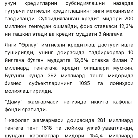
учун кредитларни субсидиялашни назарда
тутувчи имтиёзли кредитлашнинг янги механизми
тасдиқланди. Субсидияланган кредит миқдори 200
миллион тенгедан ошмайди, фоиз ставкаси 12,3%
ни ташкил этади ва кредит муддати 3 йилгача.
Янги "Өрлеу" имтиёзли кредитлаш дастури ишга
туширилди, унинг доирасида тадбиркорлар 10
йилгача бўлган муддатга 12,6% ставка билан 7
миллиард тенгегача кредит олишлари мумкин.
Бугунги кунда 392 миллиард тенге миқдорида
бизнес субъектларининг 1095 та лойиҳаси
молиялаштирилди.
"Даму" жамғармаси негизида иккита кафолат
фонди яратилди.
1-кафолат жамғармаси доирасида 281 миллиард
тенгега тенг 1618 та лойиҳа қўллаб-қувватланди,
шундан кафолатлар миқдори 154,4 миллиард