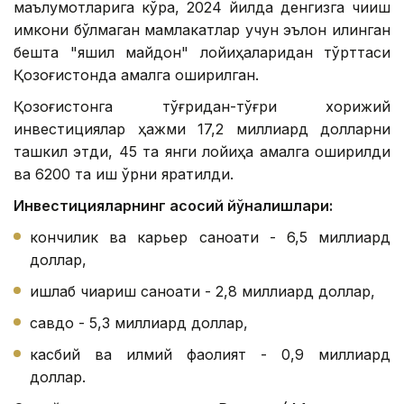
маълумотларига кўра, 2024 йилда денгизга чиқиш
имкони бўлмаган мамлакатлар учун эълон қилинган
бешта "яшил майдон" лойиҳаларидан тўрттаси
Қозоғистонда амалга оширилган.
Қозоғистонга тўғридан-тўғри хорижий
инвестициялар ҳажми 17,2 миллиард долларни
ташкил этди, 45 та янги лойиҳа амалга оширилди
ва 6200 та иш ўрни яратилди.
Инвестицияларнинг асосий йўналишлари:
кончилик ва карьер саноати - 6,5 миллиард
доллар,
ишлаб чиқариш саноати - 2,8 миллиард доллар,
савдо - 5,3 миллиард доллар,
касбий ва илмий фаолият - 0,9 миллиард
доллар.