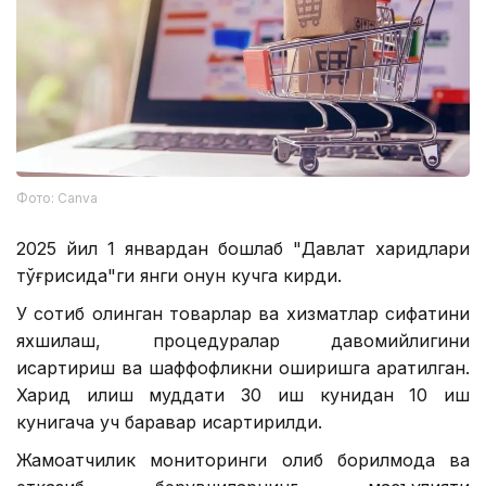
Фото: Сanva
2025 йил 1 январдан бошлаб "Давлат харидлари
тўғрисида"ги янги қонун кучга кирди.
У сотиб олинган товарлар ва хизматлар сифатини
яхшилаш, процедуралар давомийлигини
қисқартириш ва шаффофликни оширишга қаратилган.
Харид қилиш муддати 30 иш кунидан 10 иш
кунигача уч баравар қисқартирилди.
Жамоатчилик мониторинги олиб борилмоқда ва