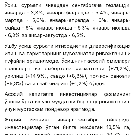
Ўсиш суръати январдан сентябргача тезлашди:
январда - 3,8%, январь-февралда - 5,4%, январь-
мартда - 5,6%, январь-апрелда - 6%, январь-
майда - 6%, январь-июнда - 6,3%, январь-июльда
- 6,3% ва январ-августда - 6,5%.
Ушбу ўсиш суръати иқтисодиётни диверсификация
қилиш ва тармоқларнинг мувозанатли ривожланиши
туфайли эришилмоқда. Ўсишнинг асосий омиллари
транспорт ва омборхона хизматлари (+21,2%),
қурилиш (+14,9%), савдо (+8,8%), тоғ-кон саноати
(+9,3%) ва ишлаб чиқариш (+6,2%) бўлди.
Асосий капиталга инвестициялар ҳажмининг
ўсиши ўрта ва узоқ муддатли барқарор ривожланиш
учун мустаҳкам пойдевор яратмоқда.
Жорий йилнинг январь-сентябрь ойларида
инвестициялар ўтган йилга нисбатан 13,5% га,
жумладан, ишлаб чиқариш саноатида 30,7% га