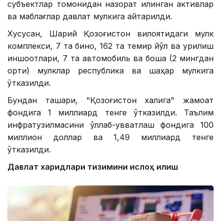
субъектлар томонидан назорат қилинган активлар
ва маблағлар давлат мулкига қайтарилди.
Хусусан, Шарқий Қозоғистон вилоятидаги мулк
комплекси, 7 та бино, 162 та темир йўл ва қурилиш
иншоотлари, 7 та автомобиль ва бошқа (2 мингдан
ортиқ) мулклар республика ва шаҳар мулкига
ўтказилди.
Бундан ташқари, "Қозоғистон халқига" жамоат
фондига 1 миллиард тенге ўтказилди. Таълим
инфратузилмасини қўллаб-қувватлаш фондига 100
миллион доллар ва 1,49 миллиард тенге
ўтказилди.
Давлат харидлари тизимини ислоҳ қилиш