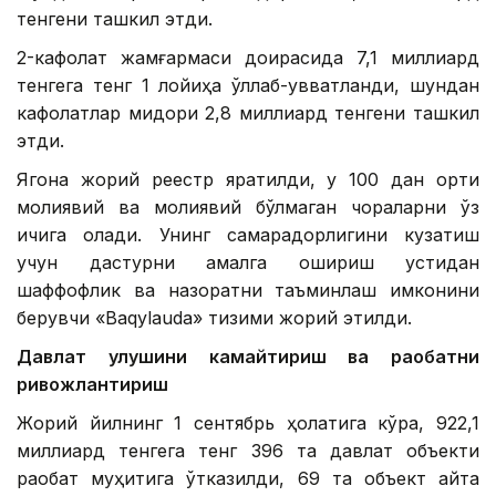
тенгени ташкил этди.
2-кафолат жамғармаси доирасида 7,1 миллиард
тенгега тенг 1 лойиҳа қўллаб-қувватланди, шундан
кафолатлар миқдори 2,8 миллиард тенгени ташкил
этди.
Ягона жорий реестр яратилди, у 100 дан ортиқ
молиявий ва молиявий бўлмаган чораларни ўз
ичига олади. Унинг самарадорлигини кузатиш
учун дастурни амалга ошириш устидан
шаффофлик ва назоратни таъминлаш имконини
берувчи «Baqylauda» тизими жорий этилди.
Давлат улушини камайтириш ва рақобатни
ривожлантириш
Жорий йилнинг 1 сентябрь ҳолатига кўра, 922,1
миллиард тенгега тенг 396 та давлат объекти
рақобат муҳитига ўтказилди, 69 та объект қайта