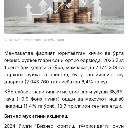
Фото: Миллий статистика қўмитаси
Мамлакатда фаолият юритаётган кичик ва ўрта
бизнес субъектлари сони ортиб бормоқда. 2025 йил
1 сентябрь ҳолатига кўра, мамлакатда 2 174 309 та
корхона рўйхатга олинган, бу ўтган йилнинг шу
даврига (2 043 760 та) нисбатан 6,4% га кўп.
КЎБ субъектларининг иқтисодиётдаги улуши 38,6%
гача (+0,9 фоиз пункт) ошди ва маҳсулот ишлаб
чиқариш 11,4% га ўсиб, 18,7 триллион тенгега етди.
Бизнес муҳитини яхшилаш
2024 йилги "Бизнес юритиш тўғрисида"ги қонун