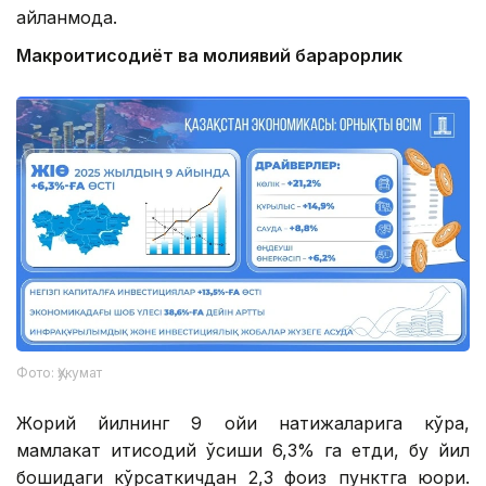
айланмоқда.
Макроиқтисодиёт ва молиявий барқарорлик
Фото: Ҳукумат
Жорий йилнинг 9 ойи натижаларига кўра,
мамлакат иқтисодий ўсиши 6,3% га етди, бу йил
бошидаги кўрсаткичдан 2,3 фоиз пунктга юқори.