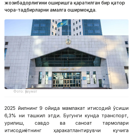
жозибадорлигини оширишга қаратилган бир қатор
чора-тадбирларни амалга оширмоқда.
Фото: Ҳукумат
2025 йилнинг 9 ойида мамлакат иқтисодий ўсиши
6,3% ни ташкил этди. Бугунги кунда транспорт,
қурилиш, савдо ва саноат тармоқлари
иқтисодиётнинг ҳаракатлантирувчи кучига