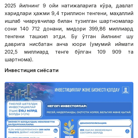
2025 йилнинг 9 ойи натижаларига кўра, давлат
харидлари ҳажми 9,4 триллион тенгени, маҳаллий
ишлаб чиқарувчилар билан тузилган шартномалар
сони 140 712 донани, миқдори 399,86 миллиард
тенгени ташкил этди. Бу ўтган йилнинг шу
даврига нисбатан анча юқори (умумий қиймати
202,5 ​​миллиард тенге бўлган 109 909 та
шартнома).
Инвестиция сиёсати