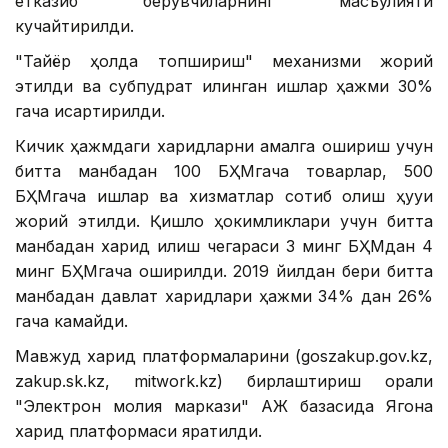
етказиб берувчиларнинг масъулияти
кучайтирилди.
"Тайёр ҳолда топшириш" механизми жорий
этилди ва субпудрат қилинган ишлар ҳажми 30%
гача қисқартирилди.
Кичик ҳажмдаги харидларни амалга ошириш учун
битта манбадан 100 БҲМгача товарлар, 500
БҲМгача ишлар ва хизматлар сотиб олиш ҳуқуқи
жорий этилди. Қишлоқ ҳокимликлари учун битта
манбадан харид қилиш чегараси 3 минг БҲМдан 4
минг БҲМгача оширилди. 2019 йилдан бери битта
манбадан давлат харидлари ҳажми 34% дан 26%
гача камайди.
Мавжуд харид платформаларини (goszakup.gov.kz,
zakup.sk.kz, mitwork.kz) бирлаштириш орқали
"Электрон молия маркази" АЖ базасида Ягона
харид платформаси яратилди.