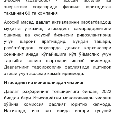
3-босқич (2029-2030) - асосан иссиқлик ва
энергетика соҳаларида фаолият юритадиган
тахминан 60 та компания.
Асосий мақсад давлат активларини рақобатбардош
муҳитга ўтказиш, иқтисодиёт самарадорлигини
ошириш ва хусусий бизнесни ривожлантириш
учун шароит яратишдир. Бундан ташқари,
рақобатбардош соҳаларда давлат корхоналари
сонининг янада кўпайишига йўл қўймаслик учун
тартибга солиш шартлари ишлаб чиқилмоқда.
Давлатнинг тадбиркорлик фаолиятида иштирок
этиши учун асослар камайтирилмоқда.
Иқтисодиётни монополиядан чиқариш
Давлат раҳбарининг топшириғига биноан, 2022
йилдан бери Иқтисодиётни монополиядан чиқариш
бўйича комиссия фаолият юритиб келмоқда.
Натижада, қисқа вақт ичида илгари хусусий