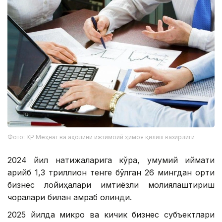
Фото: ҚР Меҳнат ва аҳолини ижтимоий ҳимоя қилиш вазирлиги
2024 йил натижаларига кўра, умумий қиймати
қарийб 1,3 триллион тенге бўлган 26 мингдан ортиқ
бизнес лойиҳалари имтиёзли молиялаштириш
чоралари билан қамраб олинди.
2025 йилда микро ва кичик бизнес субъектлари