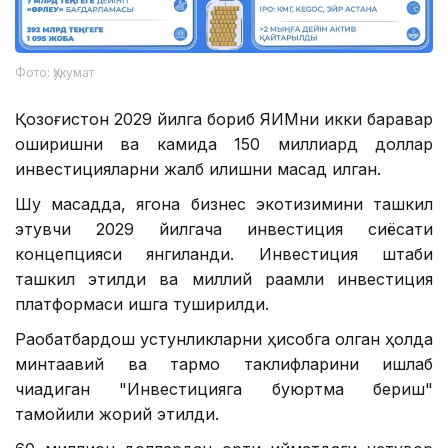
Фото: Ҳукумат
Қозоғистон 2029 йилга бориб ЯИМни икки баравар
оширишни ва камида 150 миллиард доллар
инвестицияларни жалб қилишни мақсад қилган.
Шу мақсадда, ягона бизнес экотизимини ташкил
этувчи 2029 йилгача инвестиция сиёсати
концепцияси янгиланди. Инвестиция штаби
ташкил этилди ва миллий рақамли инвестиция
платформаси ишга туширилди.
Рақобатбардош устунликларни ҳисобга олган ҳолда
минтақавий ва тармоқ таклифларини ишлаб
чиқадиган "Инвестицияга буюртма бериш"
тамойили жорий этилди.