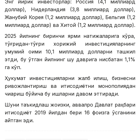
Энг йирик инвесторлар: Россия (4,1 миллиард
доллар), Нидерландия (3,8 миллиард доллар),
Жанубий Корея (1,2 миллиард доллар), Бельгия (1,2
миллиард доллар) ва Хитой (1,2 миллиард доллар).
2025 йилнинг биринчи ярми натижаларига кўра,
тўғридан-тўғри хорижий инвестицияларнинг
умумий оқими 10,1 миллиард долларни ташкил
этди, бу ўтган йилнинг шу даврига нисбатан 1,1%
га кўп.
Ҳукумат инвестицияларни жалб қилиш, бизнесни
ривожлантириш ва иқтисодиётни монополиядан
чиқариш бўйича бу ишларни давом эттиради.
Шуни таъкидлаш жоизки, аввалроқ Давлат раҳбари
иқтисодиёт 2019 йилдан бери 16 фоизга ўсганини
айтган эди.