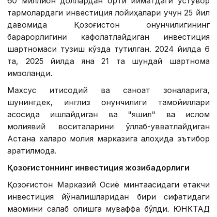
60 миллион доллардан ортиқ қийматдаги устувор
тармоқлардаги инвестиция лойиҳалари учун 25 йил
давомида Қозоғистон қонунчилигининг
барқарорлигини кафолатлайдиган инвестиция
шартномаси тузиш кўзда тутилган. 2024 йилда 6
та, 2025 йилда яна 21 та шундай шартнома
имзоланди.
Махсус иқтисодий ва саноат зоналарига,
шунингдек, инглиз қонунчилиги тамойиллари
асосида ишлайдиган ва "яшил" ва ислом
молиявий воситаларини қўллаб-қувватлайдиган
Астана халқаро молия марказига алоҳида эътибор
қаратилмоқда.
Қозоғистоннинг инвестиция жозибадорлиги
Қозоғистон Марказий Осиё минтақасидаги етакчи
инвестиция йўналишларидан бири сифатидаги
мақомини сақлаб қолишга муваффақ бўлди. ЮНКТАД