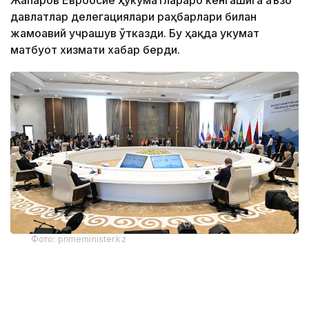
давлатлар делегациялари раҳбарлари билан
жамоавий учрашув ўтказди. Бу ҳақда Ҳукумат
матбуот хизмати хабар берди.
Фото: primeminister.kz
Қозоғистон Бош вазири Олжас Бектенов Қирғиз
Республикаси Президенти Садир Жапаровга