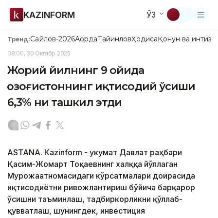
KAZINFORM
ЎЗ
Сайлов-2026
Ақорда
Тайинлов
Ҳодиса
Қонун ва интизо
Тренд:
08:00, 30 Октябр 2025
Жорий йилнинг 9 ойида
Қозоғистоннинг иқтисодий ўсиши
6,3% ни ташкил этди
ASTANА. Кazinform - Ҳукумат Давлат раҳбари
Қасим-Жомарт Тоқаевнинг халққа йўллаган
Мурожаатномасидаги кўрсатмалари доирасида
иқтисодиётни ривожлантириш бўйича барқарор
ўсишни таъминлаш, тадбиркорликни қўллаб-
қувватлаш, шунингдек, инвестиция