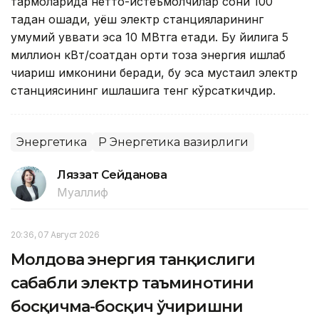
тармоқларида нетто-истеъмолчилар сони 100
тадан ошади, қуёш электр станцияларининг
умумий қуввати эса 10 МВтга етади. Бу йилига 5
миллион кВт/соатдан ортиқ тоза энергия ишлаб
чиқариш имконини беради, бу эса мустақил электр
станциясининг ишлашига тенг кўрсаткичдир.
Энергетика
ҚР Энергетика вазирлиги
Ляззат Сейданова
Муаллиф
20:36, 07 Август 2026
Молдова энергия танқислиги
сабабли электр таъминотини
босқичма-босқич ўчиришни