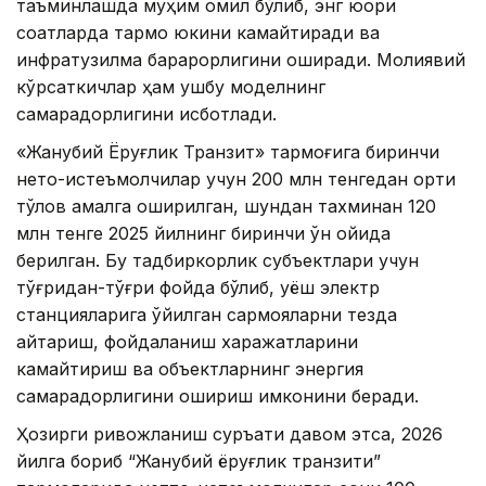
таъминлашда муҳим омил бўлиб, энг юқори
соатларда тармоқ юкини камайтиради ва
инфратузилма барқарорлигини оширади. Молиявий
кўрсаткичлар ҳам ушбу моделнинг
самарадорлигини исботлади.
«Жанубий Ёруғлик Транзит» тармоғига биринчи
нето-истеъмолчилар учун 200 млн тенгедан ортиқ
тўлов амалга оширилган, шундан тахминан 120
млн тенге 2025 йилнинг биринчи ўн ойида
берилган. Бу тадбиркорлик субъектлари учун
тўғридан-тўғри фойда бўлиб, қуёш электр
станцияларига қўйилган сармояларни тезда
қайтариш, фойдаланиш харажатларини
камайтириш ва объектларнинг энергия
самарадорлигини ошириш имконини беради.
Ҳозирги ривожланиш суръати давом этса, 2026
йилга бориб “Жанубий ёруғлик транзити”