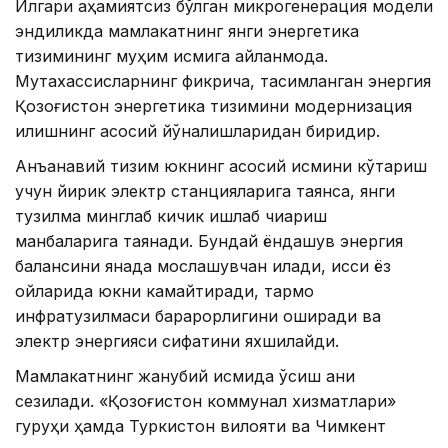
Илгари аҳамиятсиз бўлган микрогенерация модели
эндиликда мамлакатнинг янги энергетика
тизимининг муҳим қисмига айланмоқда.
Мутахассисларнинг фикрича, тақсимланган энергия
Қозоғистон энергетика тизимини модернизация
қилишнинг асосий йўналишларидан биридир.
Анъанавий тизим юкнинг асосий қисмини кўтариш
учун йирик электр станцияларига таянса, янги
тузилма минглаб кичик ишлаб чиқариш
манбаларига таянади. Бундай ёндашув энергия
балансини янада мослашувчан қилади, иссиқ ёз
ойларида юкни камайтиради, тармоқ
инфратузилмаси барқарорлигини оширади ва
электр энергияси сифатини яхшилайди.
Мамлакатнинг жанубий қисмида ўсиш аниқ
сезилади. «Қозоғистон коммунал хизматлари»
гуруҳи ҳамда Туркистон вилояти ва Чимкент