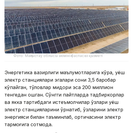
Фото: Маңғыстау облысы әкімінің баспасөз қызметі
Энергетика вазирлиги маълумотларига кўра, қуёш
электр станциялари эгалари сони 3,5 баробар
кўпайган, тўловлар миқдори эса 200 миллион
тенгедан ошган. Сўнгги пайтларда тадбиркорлар
ва якка тартибдаги истеъмолчилар ўзлари қуёш
электр станцияларини ўрнатиб, ўзларини электр
энергияси билан таъминлаб, ортиқчасини электр
тармоғига сотмоқда.