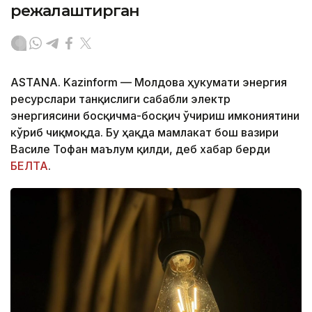
режалаштирган
ASTANA. Kazinform — Молдова ҳукумати энергия
ресурслари танқислиги сабабли электр
энергиясини босқичма-босқич ўчириш имкониятини
кўриб чиқмоқда. Бу ҳақда мамлакат бош вазири
Василе Тофан маълум қилди, деб хабар берди
БЕЛТА
.