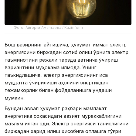
Фото: Айгерім Амантаева / Kazinform
Бош вазирнинг айтишича, ҳукумат қиммат электр
энергиясини биржадан сотиб олиш ўрнига электр
таъминотини режали тарзда вақтинча ўчириш
вариантини муҳокама қилмоқда. Унинг
таъкидлашича, электр энергиясининг қисқа
муддатга ўчирилиши аҳолини энергиядан
тежамкорлик билан фойдаланишга ундаши
мумкин.
Бундан аввал ҳукумат раҳбари мамлакат
энергетика соҳасидаги вазият мураккаблигини
маълум қилган эди. Электр энергияси танқислигини
биржадан харид қилиш ҳисобига қоплашга тўғри