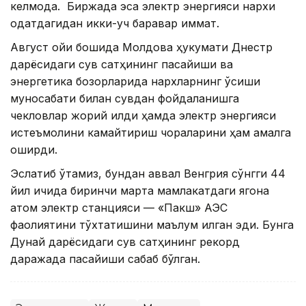
келмоқда. Биржада эса электр энергияси нархи
одатдагидан икки-уч баравар қиммат.
Август ойи бошида Молдова ҳукумати Днестр
дарёсидаги сув сатҳининг пасайиши ва
энергетика бозорларида нархларнинг ўсиши
муносабати билан сувдан фойдаланишга
чекловлар жорий қилди ҳамда электр энергияси
истеъмолини камайтириш чораларини ҳам амалга
оширди.
Эслатиб ўтамиз, бундан аввал Венгрия сўнгги 44
йил ичида биринчи марта мамлакатдаги ягона
атом электр станцияси — «Пакш» АЭС
фаолиятини тўхтатишини маълум қилган эди. Бунга
Дунай дарёсидаги сув сатҳининг рекорд
даражада пасайиши сабаб бўлган.