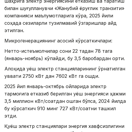
шаҳрига электр энергиясини етказиш ва тарқатиш
билан шуғулланувчи «Жанубий ёруғлик транзити»
компанияси маълумотларига кўра, 2025 йили
соҳада сезиларли тузилмавий ўзгаришлар қайд
этилган.
Микрогенерациянинг асосий кўрсаткичлари:
Нетто-истеъмолчилар сони 22 тадан 78 тага
(январь-ноябрь) кўпайди, бу 3,5 баробардан ортиқ.
Алоҳида қуёш электр станцияларининг ўрнатилган
қуввати 2750 кВт дан 7602 кВт га ошди.
2025 йил январь-октябрь ойларида электр
тармоғига етказиб берилган қуёш энергияси ҳажми
3,5 миллион кВт/соатдан ошган бўлса, 2024 йилда
бу кўрсаткич 910 минг 727 кВт/соатни ташкил
этди.
Қуёш электр станциялари энергия хавфсизлигини