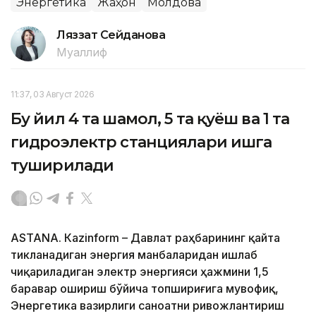
Энергетика
Жаҳон
Молдова
Ляззат Сейданова
Муаллиф
11:37, 03 Август 2026
Бу йил 4 та шамол, 5 та қуёш ва 1 та
гидроэлектр станциялари ишга
туширилади
ASTANА. Кazinform – Давлат раҳбарининг қайта
тикланадиган энергия манбаларидан ишлаб
чиқариладиган электр энергияси ҳажмини 1,5
баравар ошириш бўйича топшириғига мувофиқ,
Энергетика вазирлиги саноатни ривожлантириш