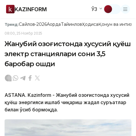
KAZINFORM
ЎЗ
Сайлов-2026
Ақорда
Тайинлов
Ҳодиса
Қонун ва интизо
Тренд:
08:00, 25 Ноябр 2025
Жанубий Қозоғистонда хусусий қуёш
электр станциялари сони 3,5
баробар ошди
ASTANA. Kazinform - Жанубий Қозоғистонда хусусий
қуёш энергияси ишлаб чиқариш жадал суръатлар
билан ўсиб бормоқда.