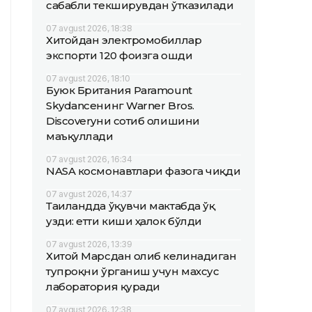
сабабли текширувдан ўтказилади
07 avgust 2026, 18:38
Хитойдан электромобиллар
экспорти 120 фоизга ошди
07 avgust 2026, 18:10
Буюк Британия Paramount
Skydanceнинг Warner Bros.
Discoveryни сотиб олишини
маъқуллади
07 avgust 2026, 16:34
NASA космонавтлари фазога чиқди
07 avgust 2026, 14:37
Таиландда ўқувчи мактабда ўқ
узди: етти киши ҳалок бўлди
07 avgust 2026, 13:39
Хитой Марсдан олиб келинадиган
тупроқни ўрганиш учун махсус
лаборатория қуради
07 avgust 2026, 12:38