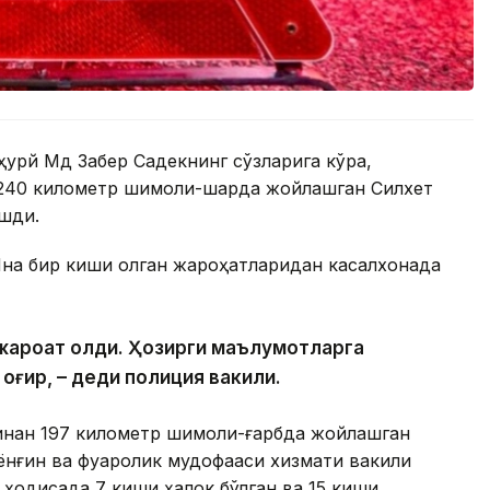
урй Мд Забер Садекнинг сўзларига кўра,
240 километр шимоли-шарқда жойлашган Силхет
ашди.
 Яна бир киши олган жароҳатларидан касалхонада
и жароҳат олди. Ҳозирги маълумотларга
 оғир, – деди полиция вакили.
инан 197 километр шимоли-ғарбда жойлашган
ёнғин ва фуқаролик мудофааси хизмати вакили
 ҳодисада 7 киши ҳалок бўлган ва 15 киши