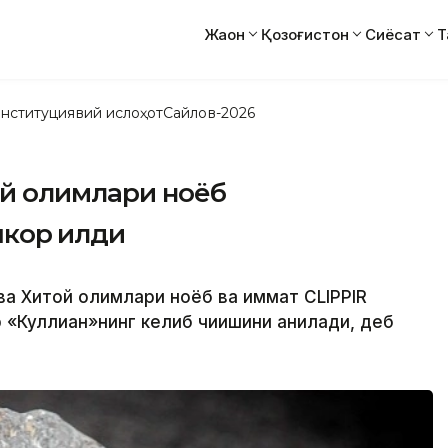
Жаҳон
Қозоғистон
Сиёсат
Т
нституциявий ислоҳот
Сайлов-2026
й олимлари ноёб
кор қилди
ва Хитой олимлари ноёб ва қиммат CLIPPIR
«Куллиан»нинг келиб чиқишини аниқлади, деб