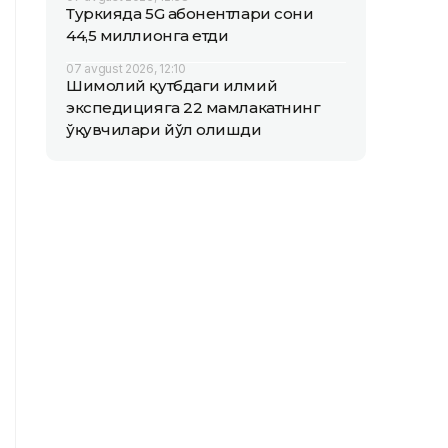
Туркияда 5G абонентлари сони
44,5 миллионга етди
07 avgust 2026, 12:10
Шимолий қутбдаги илмий
экспедицияга 22 мамлакатнинг
ўқувчилари йўл олишди