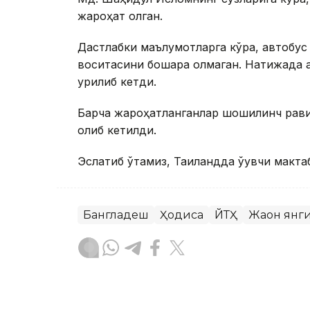
жароҳат олган.
Дастлабки маълумотларга кўра, автобус
воситасини бошқара олмаган. Натижада а
урилиб кетди.
Барча жароҳатланганлар шошилинч рави
олиб кетилди.
Эслатиб ўтамиз, Таиландда ўқувчи макта
Бангладеш
Ҳодиса
ЙТҲ
Жаҳон янг