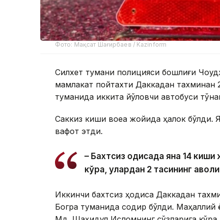
Фото: Мақсат Шағирбаев / Kazinform
Силхет тумани полицияси бошлиғи Чоудҳ
мамлакат пойтахти Даккадан тахминан 
туманида иккита йўловчи автобуси тўқн
Саккиз киши воқеа жойида ҳалок бўлди.
вафот этди.
– Бахтсиз ҳодисада яна 14 киш
кўра, улардан 2 тасининг аҳволи
Иккинчи бахтсиз ҳодиса Даккадан тахм
Богра туманида содир бўлди. Маҳаллий 
Мд. Шаҳидул Исломнинг сўзларига кўра,