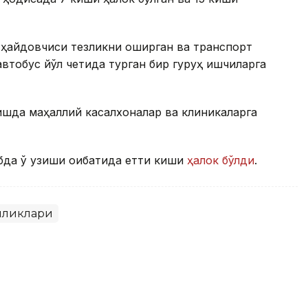
 ҳайдовчиси тезликни оширган ва транспорт
втобус йўл четида турган бир гуруҳ ишчиларга
шда маҳаллий касалхоналар ва клиникаларга
бда ўқ узиши оқибатида етти киши
ҳалок бўлди
.
иликлари