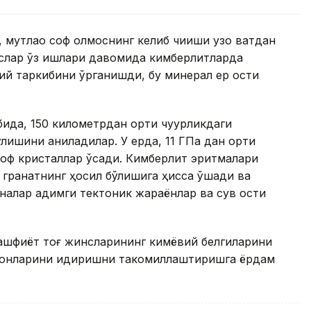
, мутлақо соф олмоснинг келиб чиқиши узоқ вақтдан
ислар ўз ишлари давомида кимберлитларда
ий таркибини ўрганишди, бу минерал ер ости
да, 150 километрдан ортиқ чуқурликдаги
ишини аниқладилар. У ерда, 11 ГПа дан ортиқ
 соф кристаллар ўсади. Кимберлит эритмалари
 гранатнинг ҳосил бўлишига ҳисса қўшади ва
налар қадимги тектоник жараёнлар ва сув ости
кашфиёт тоғ жинсларининг кимёвий белгиларини
 конларини қидиришни такомиллаштиришга ёрдам