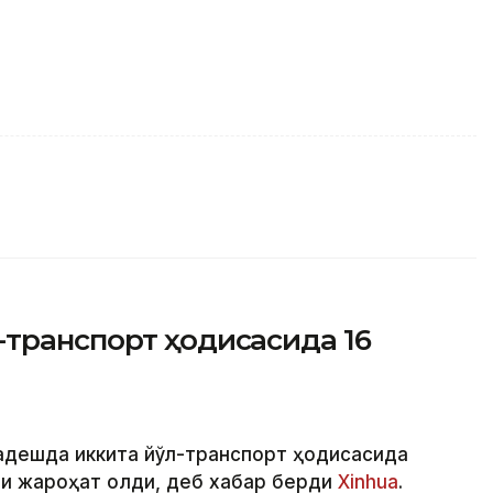
-транспорт ҳодисасида 16
ладешда иккита йўл-транспорт ҳодисасида
ши жароҳат олди, деб хабар берди
Xinhua
.