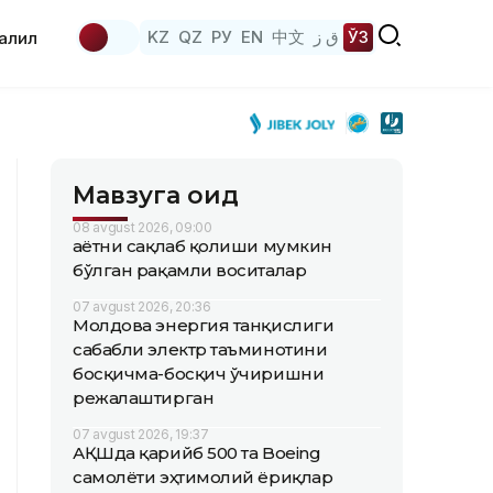
KZ
QZ
РУ
EN
中文
ق ز
ЎЗ
аҳлил
Мавзуга оид
08 avgust 2026, 09:00
Ҳаётни сақлаб қолиши мумкин
бўлган рақамли воситалар
07 avgust 2026, 20:36
Молдова энергия танқислиги
сабабли электр таъминотини
босқичма-босқич ўчиришни
режалаштирган
07 avgust 2026, 19:37
АҚШда қарийб 500 та Boeing
самолёти эҳтимолий ёриқлар