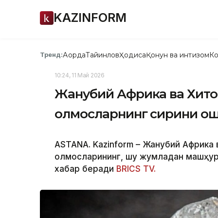
KAZINFORM
Ақорда
Тайинлов
Ҳодиса
Қонун ва интизом
Ко
Тренд:
10:24, 11 Май 2026
Жанубий Африка ва Хито
олмосларнинг сирини ош
ASTANA. Kazinform – Жанубий Африка 
олмосларининг, шу жумладан машҳур 
хабар беради
BRICS TV.