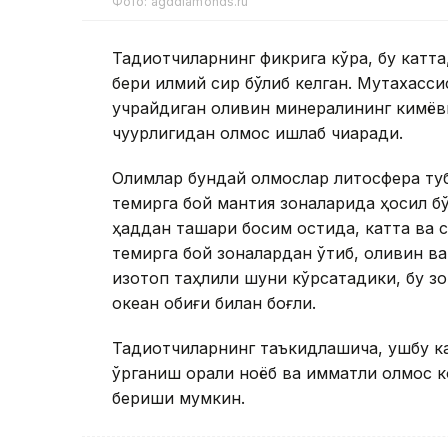
Фото: agddiamonds.ru
Тадқиқотчиларнинг фикрига кўра, бу катта
бери илмий сир бўлиб келган. Мутахасс
учрайдиган оливин минералининг кимёв
чуқурлигидан олмос ишлаб чиқаради.
Олимлар бундай олмослар литосфера туби
темирга бой мантия зоналарида ҳосил бўл
ҳаддан ташқари босим остида, катта ва
темирга бой зоналардан ўтиб, оливин ва
изотоп таҳлили шуни кўрсатадики, бу зо
океан қобиғи билан боғлиқ.
Тадқиқотчиларнинг таъкидлашича, ушбу 
ўрганиш орқали ноёб ва қимматли олмос
бериши мумкин.