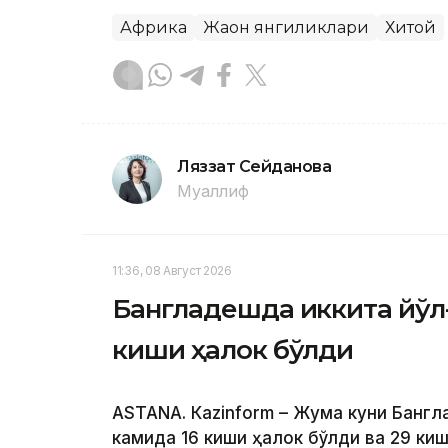
Африка
Жаҳон янгиликлари
Хитой
Ляззат Сейданова
Муаллиф
11:36, 08 Август 2026
Бангладешда иккита йўл
киши ҳалок бўлди
ASTANА. Кazinform – Жума куни Банг
камида 16 киши ҳалок бўлди ва 29 ки