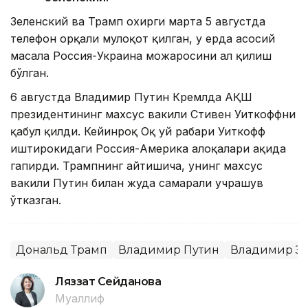
Зеленский ва Трамп охирги марта 5 августда
телефон орқали мулоқот қилган, у ерда асосий
масала Россия-Украина можаросини ҳал қилиш
бўлган.
6 августда Владимир Путин Кремлда АҚШ
президентининг махсус вакили Стивен Уиткоффни
қабул қилди. Кейинроқ Оқ уй раҳбари Уиткофф
иштирокидаги Россия-Америка алоқалари ҳақида
гапирди. Трампнинг айтишича, унинг махсус
вакили Путин билан жуда самарали учрашув
ўтказган.
Дональд Трамп
Владимир Путин
Владимир З
Ляззат Сейданова
Муаллиф