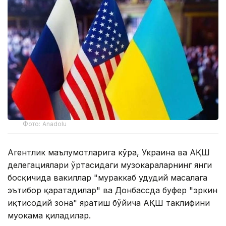
Фото: Anadolu
Агентлик маълумотларига кўра, Украина ва АҚШ
делегациялари ўртасидаги музокараларнинг янги
босқичида вакиллар "мураккаб ҳудудий масалага
эътибор қаратадилар" ва Донбассда буфер "эркин
иқтисодий зона" яратиш бўйича АҚШ таклифини
муҳокама қиладилар.