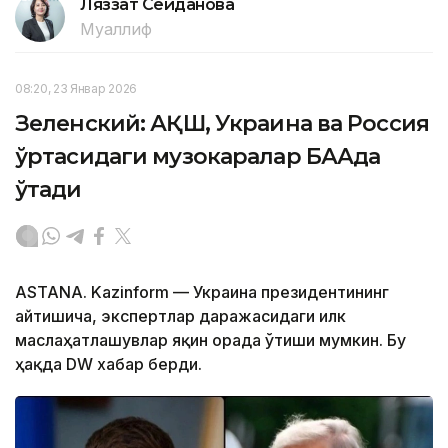
Ляззат Сейданова
Муаллиф
08:20, 23 Январ 2026
Зеленский: АҚШ, Украина ва Россия
ўртасидаги музокаралар БААда
ўтади
АSTANА. Kazinform — Украина президентининг
айтишича, экспертлар даражасидаги илк
маслаҳатлашувлар яқин орада ўтиши мумкин. Бу
ҳақда DW хабар берди.