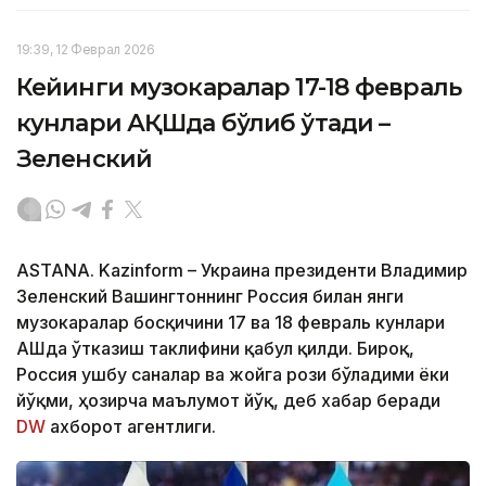
19:39, 12 Феврал 2026
Кейинги музокаралар 17-18 февраль
кунлари АҚШда бўлиб ўтади –
Зеленский
ASTANA. Kazinform – Украина президенти Владимир
Зеленский Вашингтоннинг Россия билан янги
музокаралар босқичини 17 ва 18 февраль кунлари
АҚШда ўтказиш таклифини қабул қилди. Бироқ,
Россия ушбу саналар ва жойга рози бўладими ёки
йўқми, ҳозирча маълумот йўқ, деб хабар беради
DW
ахборот агентлиги.