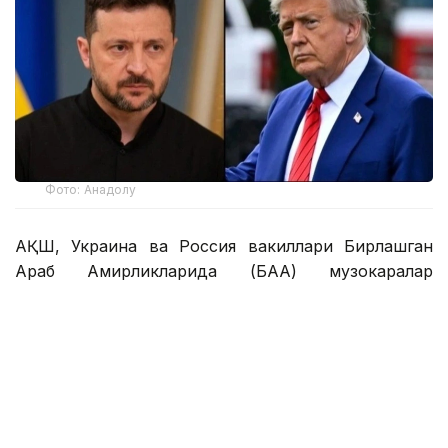
Фото: Анадолу
АҚШ, Украина ва Россия вакиллари Бирлашган
Араб Амирликларида (БАА) музокаралар
ўтказишни режалаштирмоқда. Бу ҳақда Украина
президенти Владимир Зеленский пайшанба, 22
январь куни Давосда ўтказилган Жаҳон иқтисодий
форуми доирасида АҚШ президенти Дональд
Трамп билан учрашувдан сўнг маълум қилди.
Зеленскийнинг сўзларига кўра, гап уч томонлама