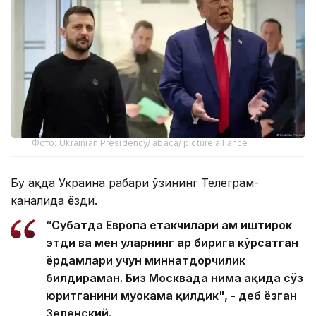
Фото: Ukrainian Presidency/ abaca/ picture alliance
Бу ҳақда Украина раҳбари ўзининг Телеграм-
каналида ёзди.
“Суҳбатда Европа етакчилари ҳам иштирок
этди ва мен уларнинг ҳар бирига кўрсатган
ёрдамлари учун миннатдорчилик
билдираман. Биз Москвада нима ҳақида сўз
юритганини муҳокама қилдик", - деб ёзган
Зеленский.