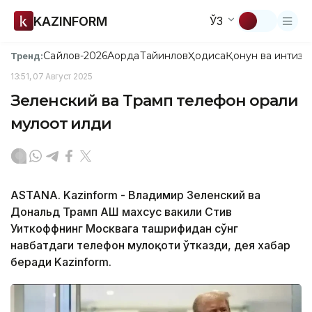
KAZINFORM
ЎЗ
Сайлов-2026
Ақорда
Тайинлов
Ҳодиса
Қонун ва интизо
Тренд:
13:51, 07 Август 2025
Зеленский ва Трамп телефон орқали
мулоқот қилди
ASTANA. Kazinform - Владимир Зеленский ва
Дональд Трамп АҚШ махсус вакили Стив
Уиткоффнинг Москвага ташрифидан сўнг
навбатдаги телефон мулоқоти ўтказди, дея хабар
беради Kazinform.