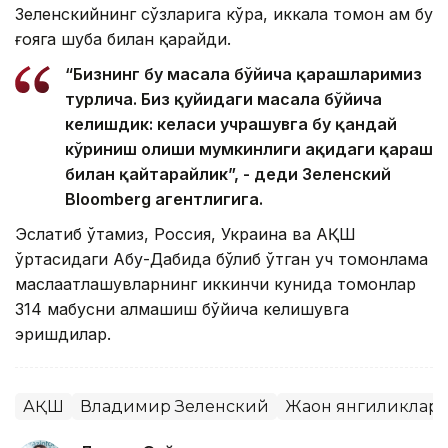
Зеленскийнинг сўзларига кўра, иккала томон ҳам бу
ғояга шубҳа билан қарайди.
“Бизнинг бу масала бўйича қарашларимиз
турлича. Биз қуйидаги масала бўйича
келишдик: келаси учрашувга бу қандай
кўриниш олиши мумкинлиги ҳақидаги қараш
билан қайтарайлик”, - деди Зеленский
Bloomberg агентлигига.
Эслатиб ўтамиз, Россия, Украина ва АҚШ
ўртасидаги Абу-Дабида бўлиб ўтган уч томонлама
маслаҳатлашувларнинг иккинчи кунида томонлар
314 маҳбусни алмашиш бўйича келишувга
эришдилар.
АҚШ
Владимир Зеленский
Жаҳон янгиликлар