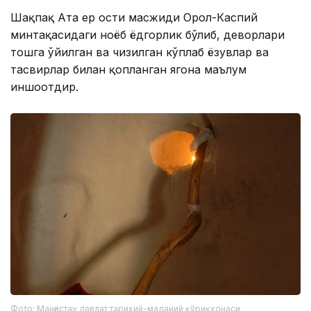
Шақпақ Ата ер ости масжиди Орол-Каспий
минтақасидаги ноёб ёдгорлик бўлиб, деворлари
тошга ўйилган ва чизилган кўплаб ёзувлар ва
тасвирлар билан қопланган ягона маълум
иншоотдир.
Фото: Манғистау давлат тарихий-маданий қўриқхонаси