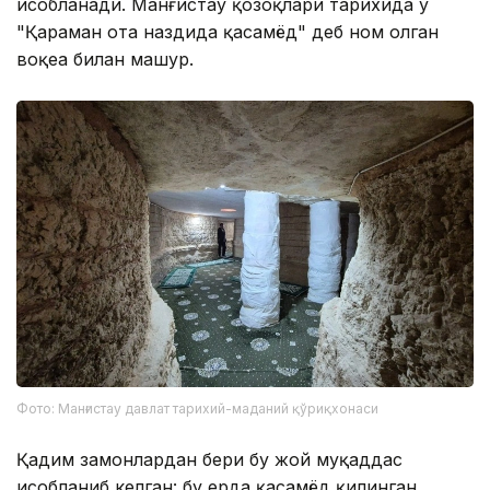
ҳисобланади. Манғистау қозоқлари тарихида у
"Қараман ота наздида қасамёд" деб ном олган
воқеа билан машҳур.
Фото: Манғистау давлат тарихий-маданий қўриқхонаси
Қадим замонлардан бери бу жой муқаддас
ҳисобланиб келган: бу ерда қасамёд қилинган,