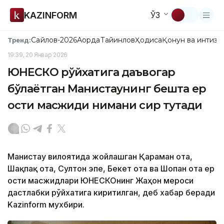
KAZINFORM
ЎЗ
Сайлов-2026
Ақорда
Тайинлов
Ҳодиса
Қонун ва интизо
Тренд:
19:39, 20 Январ 2026
ЮНЕСКО рўйхатига даъвогар
бўлаётган Манғистаунинг бешта ер
ости масжиди нимани сир тутади
Манғистау вилоятида жойлашган Қараман ота,
Шақпақ ота, Султон эпе, Бекет ота ва Шопан ота ер
ости масжидлари ЮНЕСКОнинг Жаҳон мероси
дастлабки рўйхатига киритилган, деб хабар беради
Kazinform мухбири.