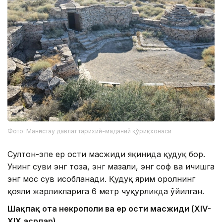
Фото: Манғистау давлат тарихий-маданий қўриқхонаси
Султон-эпе ер ости масжиди яқинида қудуқ бор.
Унинг суви энг тоза, энг мазали, энг соф ва ичишга
энг мос сув ҳисобланади. Қудуқ ярим оролнинг
қояли жарликларига 6 метр чуқурликда ўйилган.
Шақпақ ота некрополи ва ер ости масжиди (XIV-
XIX асрлар)