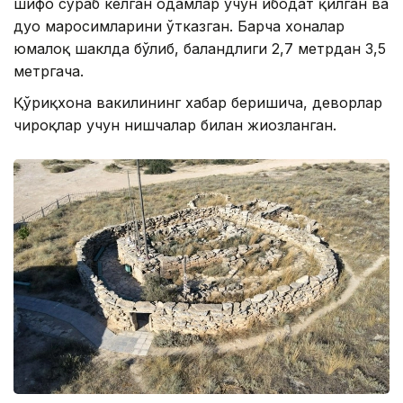
шифо сўраб келган одамлар учун ибодат қилган ва
дуо маросимларини ўтказган. Барча хоналар
юмалоқ шаклда бўлиб, баландлиги 2,7 метрдан 3,5
метргача.
Қўриқхона вакилининг хабар беришича, деворлар
чироқлар учун нишчалар билан жиҳозланган.