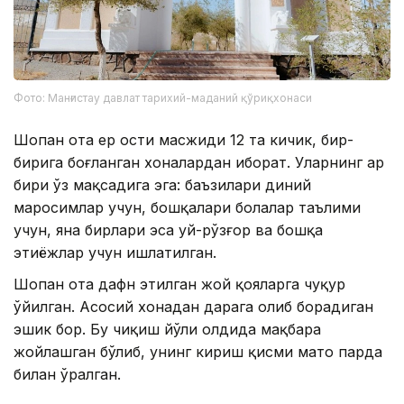
Фото: Манғистау давлат тарихий-маданий қўриқхонаси
Шопан ота ер ости масжиди 12 та кичик, бир-
бирига боғланган хоналардан иборат. Уларнинг ҳар
бири ўз мақсадига эга: баъзилари диний
маросимлар учун, бошқалари болалар таълими
учун, яна бирлари эса уй-рўзғор ва бошқа
эҳтиёжлар учун ишлатилган.
Шопан ота дафн этилган жой қояларга чуқур
ўйилган. Асосий хонадан дарага олиб борадиган
эшик бор. Бу чиқиш йўли олдида мақбара
жойлашган бўлиб, унинг кириш қисми мато парда
билан ўралган.