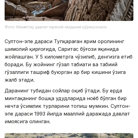
Фото: Манғистау давлат тарихий-маданий қўриқхонаси
Султон-эпе дараси Тупқараған ярим оролининг
шимолий қирғоғида, Саритас бўғози яқинида
жойлашган. У 5 километрга чўзилиб, денгизга етиб
боради. Бу жойнинг гўзал табиати ва табиий
гўзаллиги ташриф буюрган ҳар бир кишини ўзига
жалб этади.
Даранинг тубидан сойлар оқиб ўтади. Бу ерда
минтақанинг бошқа ҳудудларида ноёб бўлган бир
нечта ўсимлик турларини топиш мумкин. Султон-
эпе дараси 1993 йилда маҳаллий даражада давлат
ҳимоясига олинган.