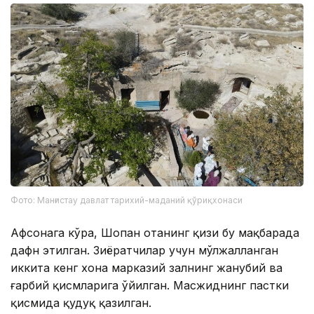
Фото: Манғистау давлат тарихий-маданий қўриқхонаси
Афсонага кўра, Шопан отанинг қизи бу мақбарада
дафн этилган. Зиёратчилар учун мўлжалланган
иккита кенг хона марказий залнинг жанубий ва
ғарбий қисмларига ўйилган. Масжиднинг пастки
қисмида қудуқ қазилган.