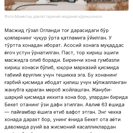
Фото:Манғистау давлат тарихий-маданий қўриқхонаси
Масжид гўзал Огланди тоғ дарасидаги бўр
қояларнинг чуқур ўрта қатламига ўйилган. У
тўртта хонадан иборат. Асосий хонага муқаддас
ёғоч устун ўрнатилган. Паст, тор кириш эшиги
масжидга олиб боради. Биринчи хона гумбазли
кириш хонаси бўлиб, юқори марказий қисмида
табиий ёруғлик учун тешикка эга. Бу хонанинг
ғарбий қисмида ибодат қилиш учун мўлжалланган
жанубга қараган меҳроб жойлашган. Жануби-
шарқий қисмида иккита хона бор, улардан бирида
Бекет отанинг ўзи дафн этилган. Авлиё 63 ёшида
— пайғамбар ёшига етиб вафот этган. Энг чекка
хонада дарахт бор, унинг ёнида Бекет ота ҳаёти
давомида руҳий ва жисмоний касалликлардан