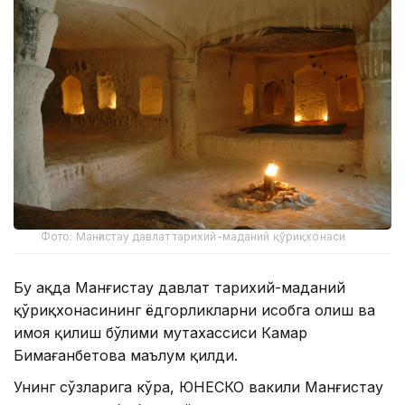
Фото: Манғистау давлат тарихий-маданий қўриқхонаси
Бу ҳақда Манғистау давлат тарихий-маданий
қўриқхонасининг ёдгорликларни ҳисобга олиш ва
ҳимоя қилиш бўлими мутахассиси Камар
Бимағанбетова маълум қилди.
Унинг сўзларига кўра, ЮНЕСКО вакили Манғистау