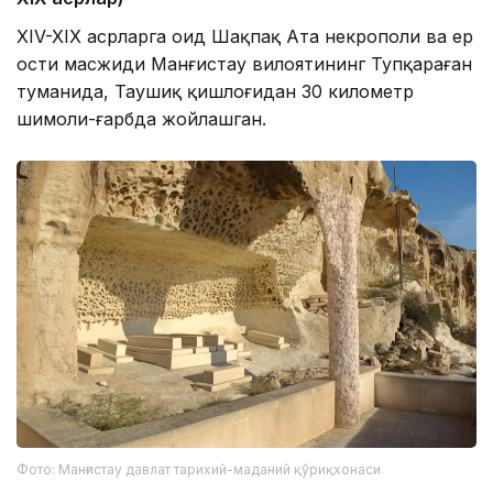
XIV-XIX асрларга оид Шақпақ Ата некрополи ва ер
ости масжиди Манғистау вилоятининг Тупқараған
туманида, Таушиқ қишлоғидан 30 километр
шимоли-ғарбда жойлашган.
Фото: Манғистау давлат тарихий-маданий қўриқхонаси