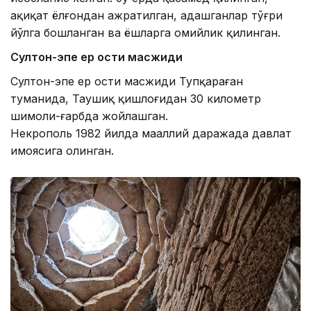
ҳақиқат ёлғондан ажратилган, адашганлар тўғри
йўлга бошланган ва ёшларга ҳомийлик қилинган.
Султон-эпе ер ости масжиди
Султон-эпе ер ости масжиди Тупқараған
туманида, Таушиқ қишлоғидан 30 километр
шимоли-ғарбда жойлашган.
Некрополь 1982 йилда маҳаллий даражада давлат
ҳимоясига олинган.