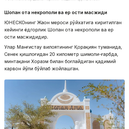
Шопан ота некрополи ва ер ости масжиди
ЮНЕСКОнинг Жаҳон мероси рўйхатига киритилган
кейинги ёдгорлик Шопан ота некрополи ва ер
ости масжидидир.
Улар Манғистау вилоятининг Қорақиян туманида,
Сенек қишлоғидан 20 километр шимоли-ғарбда,
минтақани Хоразм билан боғлайдиган қадимий
карвон йўли бўйлаб жойлашган.