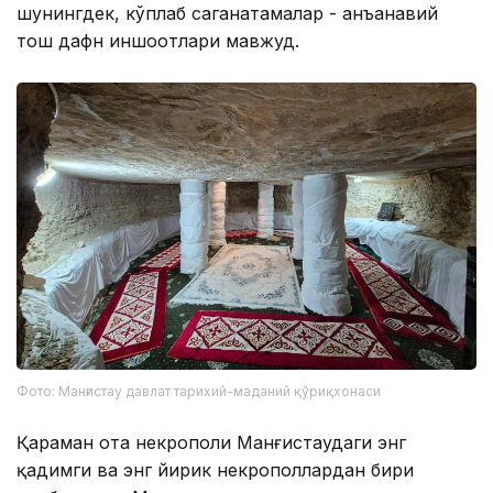
шунингдек, кўплаб саганатамалар - анъанавий
тош дафн иншоотлари мавжуд.
Фото: Манғистау давлат тарихий-маданий қўриқхонаси
Қараман ота некрополи Манғистаудаги энг
қадимги ва энг йирик некрополлардан бири