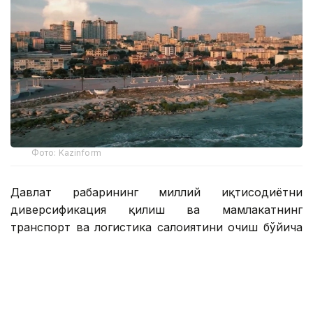
Фото: Kazinform
Давлат раҳбарининг миллий иқтисодиётни
диверсификация қилиш ва мамлакатнинг
транспорт ва логистика салоҳиятини очиш бўйича
топшириқларини амалга ошириш доирасида
Манғистау вилоятида қайта ишлаш сектори ва
инфратузилма салоҳиятини мустаҳкамлаш бўйича
тизимли ишлар олиб борилмоқда.