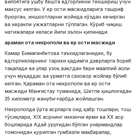
вилоятига ушбу бешта ёдгорликни текшириш учун
махсус келган. У ер ости масжидларига ташриф
буюрган, иншоотларни жойида кўздан кечирган
ва керакли ҳужжатларни тўплаган. Кўриб чиқиш
натижалари келаси йили эълон қилинади.
Қараман ота некрополи ва ер ости масжиди
Камар Бимағанбетова таъкидлаганидек, бу
ёдгорликларнинг тарихи қадимги даврларга бориб
тақалади ва улар узоқ вақтдан бери маҳаллий аҳоли
учун муқаддас ва ҳурматга сазовор жойлар бўлиб
келган. Қараман ота некрополи ва ер ости
масжиди Манғистау туманида, Шетпе қишлоғидан
35 километр жануби-ғарбда жойлашган.
Некрополда ўрта асрларга оид қабр тошлари, тош
тўсиқлари, XIX асрнинг иккинчи ярми ва XX аср
бошларида Адай уруғидан бўлган ҳунармандлар
томонидан қурилган гумбазли мақбаралар,