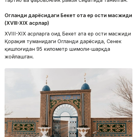
Огланди дарёсидаги Бекет ота ер ости масжиди
(XVIII-XIX асрлар)
XVIII-XIX асрларга оид Бекет ата ер ости масжиди
Қорақия туманидаги Огланди дарёсида, Сенек
қишлоғидан 95 километр шимоли-шарқда
жойлашган.