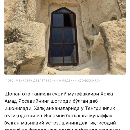
Фото: Манғистау давлат тарихий-маданий қўриқхонаси
Шопан ота таниқли сўфий мутафаккири Хожа
Аҳмад Яссавийнинг шогирди бўлган деб
ишонилади. Халқ анъаналарида у Тенгричилик
эътиқодлари ва Исломни боғлашга муваффақ
бўлган маънавий устоз, шунингдек, иқтисодий
тартиб ва фаровонлик рамзи сифатида танилган.