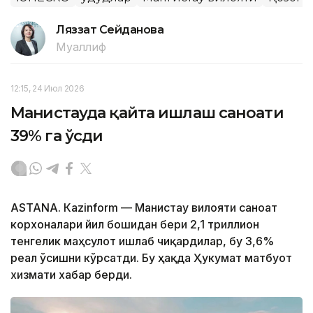
Ляззат Сейданова
Муаллиф
12:15, 24 Июл 2026
Манғистауда қайта ишлаш саноати
39% га ўсди
ASTANА. Кazinform — Манғистау вилояти саноат
корхоналари йил бошидан бери 2,1 триллион
тенгелик маҳсулот ишлаб чиқардилар, бу 3,6%
реал ўсишни кўрсатди. Бу ҳақда Ҳукумат матбуот
хизмати хабар берди.