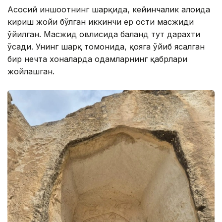
Асосий иншоотнинг шарқида, кейинчалик алоҳида
кириш жойи бўлган иккинчи ер ости масжиди
ўйилган. Масжид ҳовлисида баланд тут дарахти
ўсади. Унинг шарқ томонида, қояга ўйиб ясалган
бир нечта хоналарда одамларнинг қабрлари
жойлашган.