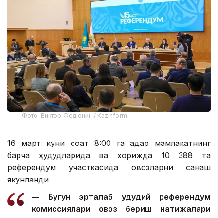
Фото: Виктор Федюнин / Kazinform
16 март куни соат 8:00 га қадар мамлакатнинг
барча ҳудудларида ва хорижда 10 388 та
референдум участкасида овозларни санаш
якунланди.
— Бугун эрталаб ҳудудий референдум
комиссиялари овоз бериш натижалари