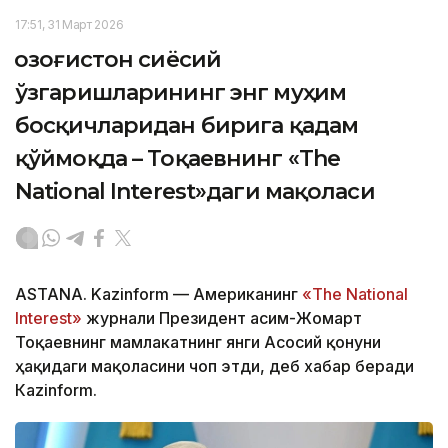
17:51, 31 Март 2026
Қозоғистон сиёсий
ўзгаришларининг энг муҳим
босқичларидан бирига қадам
қўймоқда – Тоқаевнинг «The
National Interest»даги мақоласи
ASTANA. Kazinform — Американинг
«The National
Interest»
журнали Президент Қасим-Жомарт
Тоқаевнинг мамлакатнинг янги Асосий қонуни
ҳақидаги мақоласини чоп этди, деб хабар беради
Кazinform.