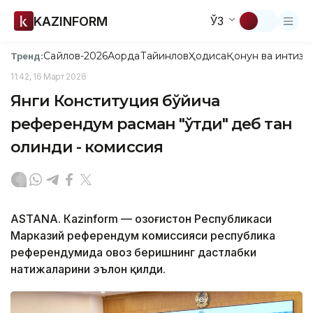
KAZINFORM
ЎЗ
Сайлов-2026
Ақорда
Тайинлов
Ҳодиса
Қонун ва интизо
Тренд:
11:42, 16 Март 2026
Янги Конституция бўйича
референдум расман "ўтди" деб тан
олинди - комиссия
ASTANА. Кazinform — Қозоғистон Республикаси
Марказий референдум комиссияси республика
референдумида овоз беришнинг дастлабки
натижаларини эълон қилди.