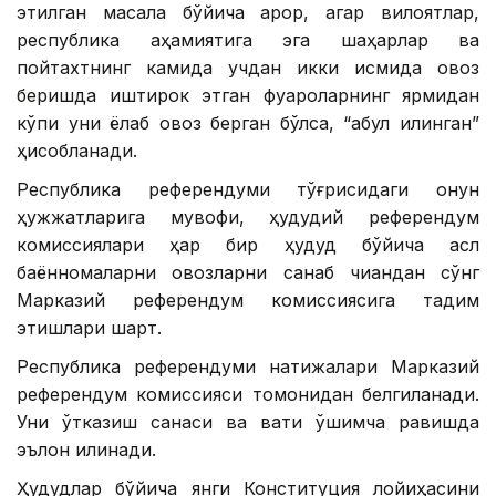
этилган масала бўйича қарор, агар вилоятлар,
республика аҳамиятига эга шаҳарлар ва
пойтахтнинг камида учдан икки қисмида овоз
беришда иштирок этган фуқароларнинг ярмидан
кўпи уни ёқлаб овоз берган бўлса, “қабул қилинган”
ҳисобланади.
Республика референдуми тўғрисидаги қонун
ҳужжатларига мувофиқ, ҳудудий референдум
комиссиялари ҳар бир ҳудуд бўйича асл
баённомаларни овозларни санаб чиққандан сўнг
Марказий референдум комиссиясига тақдим
этишлари шарт.
Республика референдуми натижалари Марказий
референдум комиссияси томонидан белгиланади.
Уни ўтказиш санаси ва вақти қўшимча равишда
эълон қилинади.
Ҳудудлар бўйича янги Конституция лойиҳасини