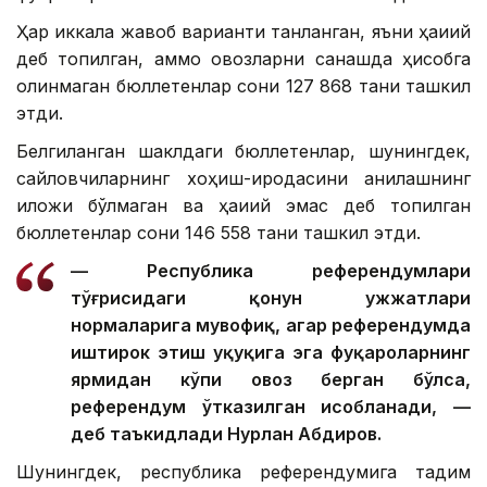
Ҳар иккала жавоб варианти танланган, яъни ҳақиқий
деб топилган, аммо овозларни санашда ҳисобга
олинмаган бюллетенлар сони 127 868 тани ташкил
этди.
Белгиланган шаклдаги бюллетенлар, шунингдек,
сайловчиларнинг хоҳиш-иродасини аниқлашнинг
иложи бўлмаган ва ҳақиқий эмас деб топилган
бюллетенлар сони 146 558 тани ташкил этди.
— Республика референдумлари
тўғрисидаги қонун ҳужжатлари
нормаларига мувофиқ, агар референдумда
иштирок этиш ҳуқуқига эга фуқароларнинг
ярмидан кўпи овоз берган бўлса,
референдум ўтказилган ҳисобланади, —
деб таъкидлади Нурлан Абдиров.
Шунингдек, республика референдумига тақдим