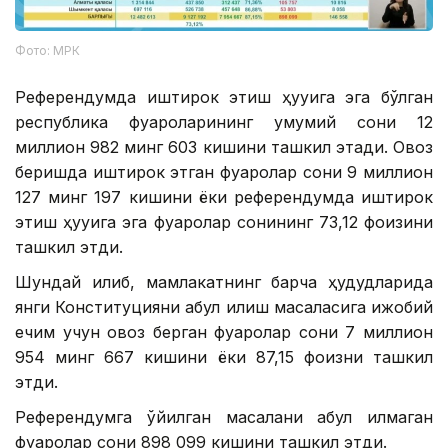
Фото: МРК
Референдумда иштирок этиш ҳуқуқига эга бўлган
республика фуқароларининг умумий сони 12
миллион 982 минг 603 кишини ташкил этади. Овоз
беришда иштирок этган фуқаролар сони 9 миллион
127 минг 197 кишини ёки референдумда иштирок
этиш ҳуқуқига эга фуқаролар сонининг 73,12 фоизини
ташкил этди.
Шундай қилиб, мамлакатнинг барча ҳудудларида
янги Конституцияни қабул қилиш масаласига ижобий
ечим учун овоз берган фуқаролар сони 7 миллион
954 минг 667 кишини ёки 87,15 фоизни ташкил
этди.
Референдумга қўйилган масалани қабул қилмаган
фуқаролар сони 898 099 кишини ташкил этди.