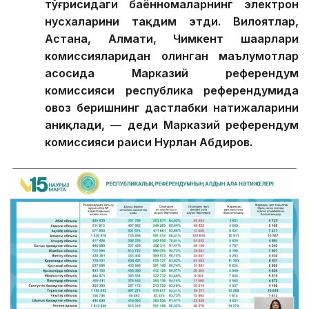
тўғрисидаги баённомаларнинг электрон
нусхаларини тақдим этди. Вилоятлар,
Астана, Алмати, Чимкент шаҳарлари
комиссияларидан олинган маълумотлар
асосида Марказий референдум
комиссияси республика референдумида
овоз беришнинг дастлабки натижаларини
аниқлади, — деди Марказий референдум
комиссияси раиси Нурлан Абдиров.