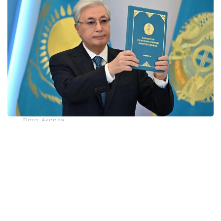
Фото: Ақорда
Қозоғистон Президенти ўзининг "Адолатли, Кучли
ва Гуллаб-яшнаётган Қозоғистон учун янги
Конституция" мақоласида Қозоғистонда яқинда
ўтказилган конституциявий референдум
мамлакатнинг миллий ривожланишга содиқлигини
тасдиқлаганини таъкидлади.