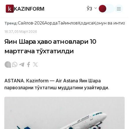
KAZINFORM
ЎЗ
Сайлов-2026
Ақорда
Тайинлов
Ҳодиса
Қонун ва интизо
Тренд:
16:37, 05 Март 2026
Яқин Шарққа ҳаво қатновлари 10
мартгача тўхтатилди
ASTANА. Кazinform — Air Astana Яқин Шарққа
парвозларни тўхтатиш муддатини узайтирди.