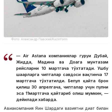
Фото: Александр Павский/Kazinform
— Air Astana компаниялар гуруҳи Дубай,
Жидда, Мадина ва Доҳага мунтазам
рейсларни 10 мартгача тўхтатади. Ушбу
шаҳарларга чипталар савдоси вақтинча 17
мартгача тўхтатилди. Бепул қайта брон
қилиш 30 апрелгача, чипталар учун пулни
эса 11мартгача қайтариб олиш мумкин, —
дейилади хабарда.
Авиакомпания Яқин Шарқдаги вазиятни диққат билан