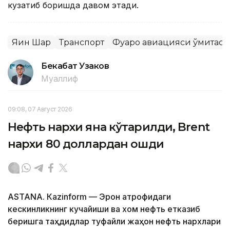
кузатиб боришда давом этади.
Яқин Шарқ
Транспорт
Фуқаро авиацияси қўмитаси
Бекабат Узаков
Муаллиф
09:08, 07 Август 2026
Нефть нархи яна кўтарилди, Brent
нархи 80 доллардан ошди
ASTANА. Кazinform — Эрон атрофидаги
кескинликнинг кучайиши ва хом нефть етказиб
беришга таҳдидлар туфайли жаҳон нефть нархлари