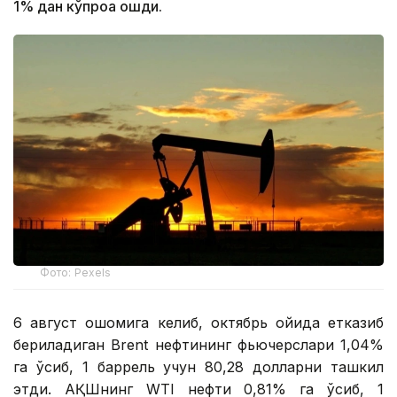
1% дан кўпроққа ошди.
Фото: Pexels
6 август оқшомига келиб, октябрь ойида етказиб
бериладиган Brent нефтининг фьючерслари 1,04%
га ўсиб, 1 баррель учун 80,28 долларни ташкил
этди. АҚШнинг WTI нефти 0,81% га ўсиб, 1