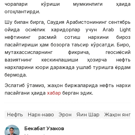
чоралари кўриши мумкинлиги ҳақида
огоҳлантирди.
Шу билан бирга, Саудия Арабистонининг сентябрь
ойида осиёлик харидорлар учун Arab Light
нефтининг расмий сотиш нархини бироз
пасайтириши ҳам бозорга таъсир кўрсатди. Бироқ,
мутахассисларнинг фикрича, геосиёсий
вазиятнинг кескинлашиши ҳозирча нефть
нархларини юқори даражада ушлаб туришга ёрдам
бермоқда.
Эслатиб ўтамиз, жаҳон биржаларида нефть нархи
пасайгани ҳақида
хабар
берган эдик.
Нефть
Нарх-наво
Эрон
Яқин Шарқ
Жаҳон янг
Бекабат Узаков