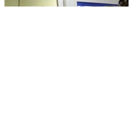
Фото: АЗЕРТАДЖ
Трамп президент самолётида журналистлар билан
суҳбат чоғида Эрон билан бўлажак музокаралар
ҳақида гапирди.
— Биз улар билан музокаралар олиб
борамиз. У эртага тушдан кейин
бошланади, — деди Трамп.