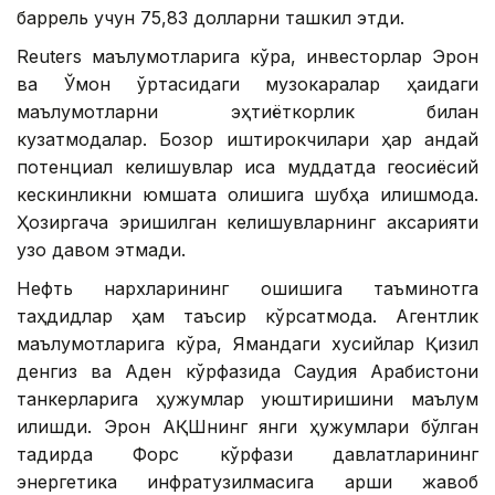
баррель учун 75,83 долларни ташкил этди.
Reuters маълумотларига кўра, инвесторлар Эрон
ва Ўмон ўртасидаги музокаралар ҳақидаги
маълумотларни эҳтиёткорлик билан
кузатмоқдалар. Бозор иштирокчилари ҳар қандай
потенциал келишувлар қисқа муддатда геосиёсий
кескинликни юмшата олишига шубҳа қилишмоқда.
Ҳозиргача эришилган келишувларнинг аксарияти
узоқ давом этмади.
Нефть нархларининг ошишига таъминотга
таҳдидлар ҳам таъсир кўрсатмоқда. Агентлик
маълумотларига кўра, Ямандаги хусийлар Қизил
денгиз ва Аден кўрфазида Саудия Арабистони
танкерларига ҳужумлар уюштиришини маълум
қилишди. Эрон АҚШнинг янги ҳужумлари бўлган
тақдирда Форс кўрфази давлатларининг
энергетика инфратузилмасига қарши жавоб