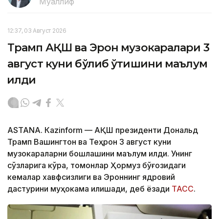
Муаллиф
12:37, 03 Август 2026
Трамп АҚШ ва Эрон музокаралари 3
август куни бўлиб ўтишини маълум
қилди
ASTANА. Кazinform — АҚШ президенти Дональд
Трамп Вашингтон ва Теҳрон 3 август куни
музокараларни бошлашини маълум қилди. Унинг
сўзларига кўра, томонлар Ҳормуз бўғозидаги
кемалар хавфсизлиги ва Эроннинг ядровий
дастурини муҳокама қилишади, деб ёзади
ТАСС
.