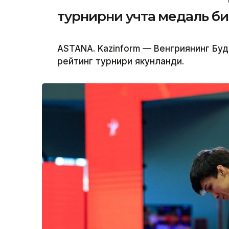
турнирни учта медаль б
ASTANA. Kazinform — Венгриянинг Бу
рейтинг турнири якунланди.