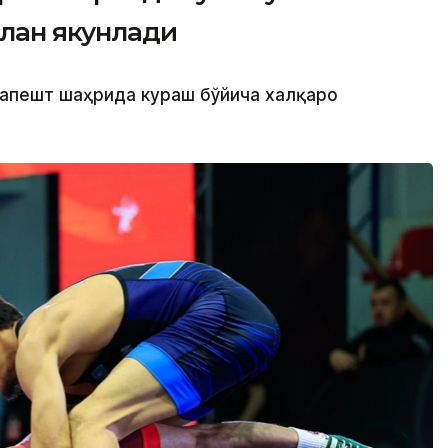
илан якунлади
дапешт шаҳрида кураш бўйича халқаро