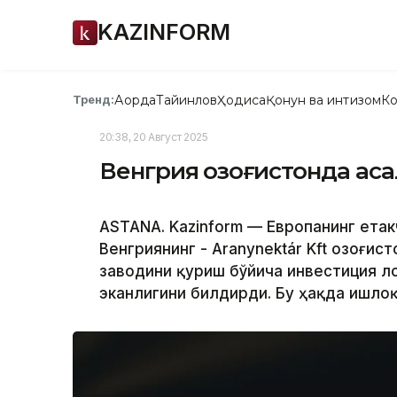
KAZINFORM
Ақорда
Тайинлов
Ҳодиса
Қонун ва интизом
Ко
Тренд:
20:38, 20 Август 2025
Венгрия Қозоғистонда ас
ASTANA. Kazinform — Европанинг ета
Венгриянинг - Aranynektár Kft Қозоғи
заводини қуриш бўйича инвестиция л
эканлигини билдирди. Бу ҳақда Қишло