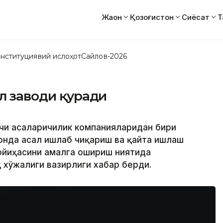
Жаҳон
Қозоғистон
Сиёсат
Т
нституциявий ислоҳот
Сайлов-2026
ал заводи қуради
кчи асаларичилик компанияларидан бири
стонда асал ишлаб чиқариш ва қайта ишлаш
ойиҳасини амалга ошириш ниятида
қ хўжалиги вазирлиги хабар берди.