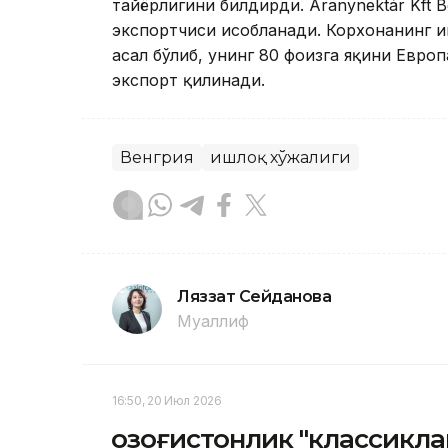
тайёрлигини билдирди. Aranynektár Kft 
экспортчиси ҳисобланади. Корхонанинг 
асал бўлиб, унинг 80 фоизга яқини Евр
экспорт қилинади.
Венгрия
Қишлоқ хўжалиги
Ляззат Сейданова
Муаллиф
16:50, 20 Июл 2026
Қозоғистонлик "классикл