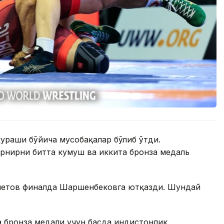
ураши бўйича мусобақалар бўлиб ўтди.
рнирни битта кумуш ва иккита бронза медаль
хметов финалда Шаршенбековга ютқазди. Шундай
 бронза медали учун баҳсда ҳиндистонлик