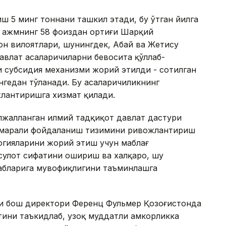
ш 5 минг тоннани ташкил этади, бу ўтган йилга
й ҳажмнинг 58 фоиздан ортиғи Шарқий
он вилоятлари, шунингдек, Абай ва Жетису
авлат асаларичиларни бевосита қўллаб-
и субсидия механизми жорий этилди - сотилган
енгедан тўланади. Бу асаларичиликнинг
жлантиришга хизмат қилади.
лжалланган илмий тадқиқот давлат дастури
амарали фойдаланиш тизимини ривожлантириш
огияларини жорий этиш учун маблағ
сулот сифатини ошириш ва халқаро, шу
абларига мувофиқлигини таъминлашга
яси бош директори Ференц Фульмер Қозоғистонда
тини таъкидлаб, узоқ муддатли ҳамкорликка