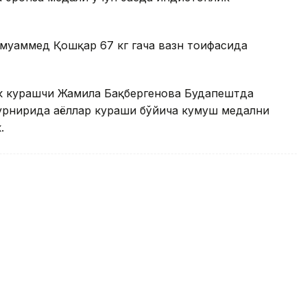
уҳаммед Қошқар 67 кг гача вазн тоифасида
ик курашчи Жамила Бақбергенова Будапештда
 турнирида аёллар кураши бўйича кумуш медални
.