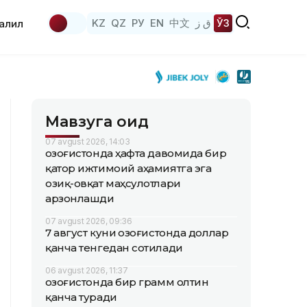
KZ
QZ
РУ
EN
中文
ق ز
ЎЗ
аҳлил
Мавзуга оид
07 avgust 2026, 14:03
Қозоғистонда ҳафта давомида бир
қатор ижтимоий аҳамиятга эга
озиқ-овқат маҳсулотлари
арзонлашди
07 avgust 2026, 09:36
7 август куни Қозоғистонда доллар
қанча тенгедан сотилади
06 avgust 2026, 11:37
Қозоғистонда бир грамм олтин
қанча туради