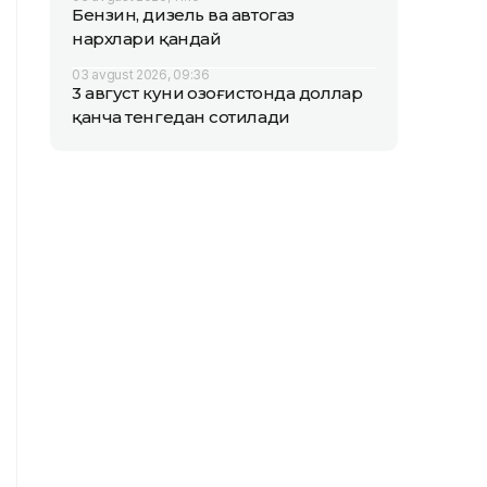
Бензин, дизель ва автогаз
нархлари қандай
03 avgust 2026, 09:36
3 август куни Қозоғистонда доллар
қанча тенгедан сотилади