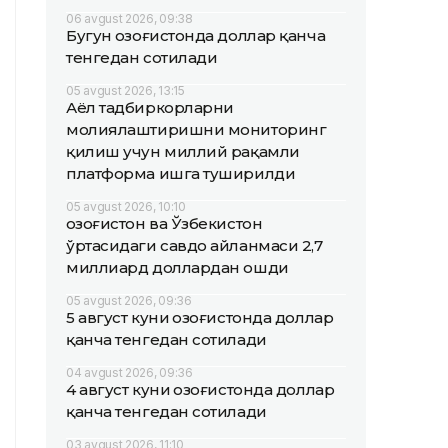
06 avgust 2026, 09:38
Бугун Қозоғистонда доллар қанча
тенгедан сотилади
05 avgust 2026, 13:15
Аёл тадбиркорларни
молиялаштиришни мониторинг
қилиш учун миллий рақамли
платформа ишга туширилди
05 avgust 2026, 10:10
Қозоғистон ва Ўзбекистон
ўртасидаги савдо айланмаси 2,7
миллиард доллардан ошди
05 avgust 2026, 09:36
5 август куни Қозоғистонда доллар
қанча тенгедан сотилади
04 avgust 2026, 09:36
4 август куни Қозоғистонда доллар
қанча тенгедан сотилади
03 avgust 2026, 11:10