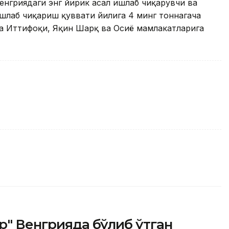
Венгриядаги энг йирик асал ишлаб чиқарувчи ва
ишлаб чиқариш қуввати йилига 4 минг тоннагача
опа Иттифоқи, Яқин Шарқ ва Осиё мамлакатларига
ар" Венгрияда бўлиб ўтган