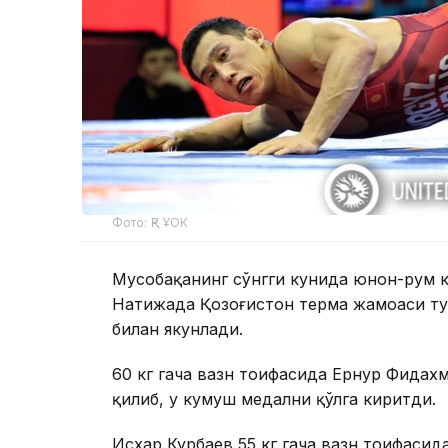
Фото: ҚР ҰОК
Мусобақанинг сўнгги кунида юнон-рум к
Натижада Қозоғистон терма жамоаси ту
билан якунлади.
60 кг гача вазн тоифасида Ернур Фида
қилиб, у кумуш медални қўлга киритди.
Исхар Курбаев 55 кг гача вазн тоифасида