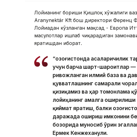
Лойиҳанинг бориши Қишлоқ хўжалиги ва
Aranynektár Kft бош директори Ференц 
Лойиҳадан кўзланган мақсад - Европа И
маҳсулотлар ишлаб чиқарадиган замонави
яратишдан иборат.
“Қозоғистонда асаларичилик т
учун барча шарт-шароитлар — қ
ривожланган илмий база ва да
қувватлашнинг самарали чорал
қизиқамиз ва ҳар томонлама қ
лойиҳанинг амалга оширилиши
қиймат яратиш, балки Қозоғист
даражада ошириш имконини бер
бозорида муносиб ўрин эгалла
Ермек Кенжеханули.