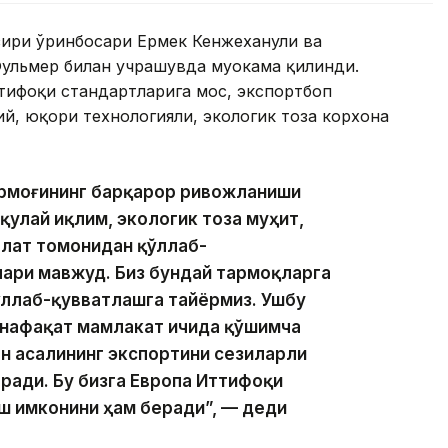
зири ўринбосари Ермек Кенжеханули ва
Фульмер билан учрашувда муҳокама қилинди.
ттифоқи стандартларига мос, экспортбоп
й, юқори технологияли, экологик тоза корхона
армоғининг барқарор ривожланиши
улай иқлим, экологик тоза муҳит,
влат томонидан қўллаб-
ари мавжуд. Биз бундай тармоқларга
ўллаб-қувватлашга тайёрмиз. Ушбу
 нафақат мамлакат ичида қўшимча
он асалининг экспортини сезиларли
ади. Бу бизга Европа Иттифоқи
ш имконини ҳам беради”, — деди