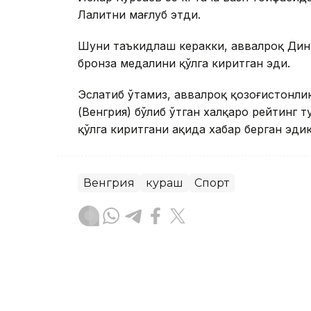
Лалитни мағлуб этди.
Шуни таъкидлаш керакки, аввалроқ Динм
бронза медалини қўлга киритган эди.
Эслатиб ўтамиз, аввалроқ қозоғистонл
(Венгрия) бўлиб ўтган халқаро рейтинг
қўлга киритгани ҳақида хабар берган эдик
Венгрия
кураш
Спорт
Ляззат Сейданова
Муаллиф