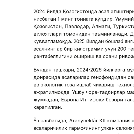
2024 йилда Қозоғистонда асал етиштири
нисбатан 1 минг тоннага кўпдир. Умуми
Қозоғистон, Павлодар, Алмати, Туркист
вилоятлари томонидан таъминланади. Д
қувватламоқда. 2025 йилдан бошлаб янг
асалнинг ҳар бир килограмми учун 200 т
рентабеллигини ошириш ва соҳани риво
Бундан ташқари, 2024-2026 йилларга мў
доирасида асаларилар генофондидан с
ва экологик тоза ишлаб чиқариш технол
ажратилмоқда. Ушбу чора-тадбирлар маҳ
жумладан, Европа Иттифоқи бозори тал
қаратилган.
Ўз навбатида, Aranynektár Kft компани
асаларичилик тармоғининг улкан салоҳия