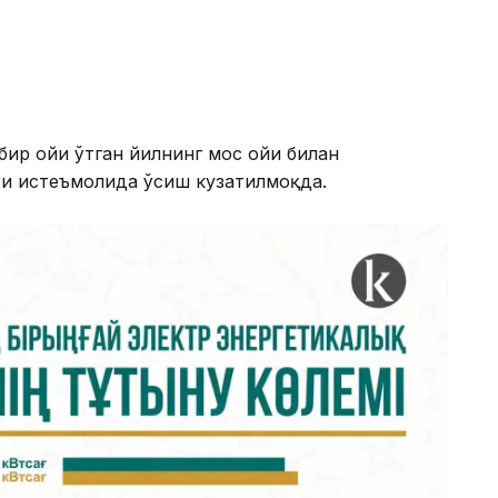
бир ойи ўтган йилнинг мос ойи билан
си истеъмолида ўсиш кузатилмоқда.