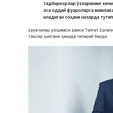
тадбиркорлар ўзларининг кичи
эса оддий фуқароларга мамлак
қиладиган соҳани назарда тутя
Қурувчилар уюшмаси раиси Талғат Ерғал
таъсир қилгани ҳақида гапириб берди.