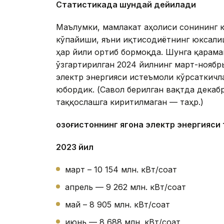
Статистика
да шундай
дейилади
Маълумки, мамлакат аҳолиси сонининг к
кўпайиши, яъни иқтисодиётнинг юксали
ҳар йили ортиб бормоқда. Шунга қарамай
ўзгартирилган 2024 йилнинг март-ноябрь
электр энергияси истеъмоли кўрсаткич
юбордик. (Савол берилган вақтда декабр
таққослашга киритилмаган — таҳр.)
Қозоғистоннинг ягона электр энергияс
2023 йил
март – 10 154 млн. кВт/соат
апрель — 9 262 млн. кВт/соат
май – 8 905 млн. кВт/соат
июнь — 8 688 млн. кВт/соат