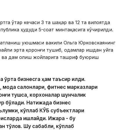
ртга ўтар кечаси 3 та шаҳар ва 12 та вилоятда
еспублика ҳудуди 5-соат минтақасига кўчирилди.
қатланиш уюшмаси вакили Ольга Юрковскаянинг
уфайли эрта қоронғи тушиб, одамлар ишдан уйга
 ва дам олиш жойларига ташриф буюриш
ва ўрта бизнесга ҳам таъсир қилди.
, мода салонлари, фитнес марказлари
ронғи тушса, корхоналар шунчалик
бур бўлади. Натижада бизнес
аълумки, кўплаб КЎБ субъектлари
фисларда ишлайди. Ижара - бу
н тўлов. Шу сабабли, кўплаб