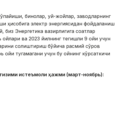
ўпайиши, бинолар, уй-жойлар, заводларнинг
ши ҳисобига электр энергиясидан фойдаланиш
, биз Энергетика вазирлигига соатлар
 ойлари ва 2023 йилнинг тегишли 9 ойи учун
ларини солиштириш бўйича расмий сўров
ь ойи тугамагани учун бу ойнинг кўрсаткичи
и тизими истеъмоли ҳажми (март-ноябрь):