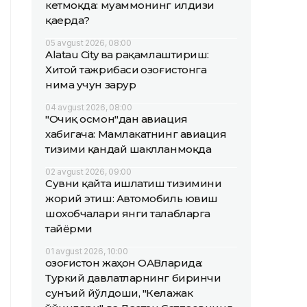
кетмоқда: муаммонинг илдизи
қаерда?
05 avgust 2026, 08:00
Alatau City ва рақамлаштириш:
Хитой тажрибаси Қозоғистонга
нима учун зарур
04 avgust 2026, 08:00
"Очиқ осмон"дан авиация
хабигача: Мамлакатнинг авиация
тизими қандай шаклланмоқда
02 avgust 2026, 09:00
Сувни қайта ишлатиш тизимини
жорий этиш: Автомобиль ювиш
шохобчалари янги талабларга
тайёрми
01 avgust 2026, 10:00
Қозоғистон жаҳон ОАВларида:
Туркий давлатларнинг биринчи
сунъий йўлдоши, "Келажак