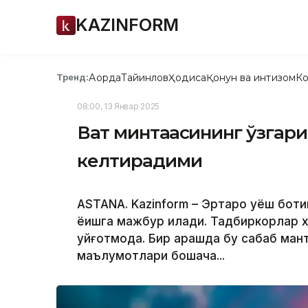
KAZINFORM
Ақорда
Тайинлов
Ҳодиса
Қонун ва интизом
Ко
Тренд:
08:00, 13 Январ 2025
Вақт минтақасининг ўзгар
келтирадими
ASTANA. Kazinform – Эртароқ қуёш бот
ёқишга мажбур қилади. Тадбиркорлар 
уйғотмоқда. Бир қарашда бу сабаб ман
маълумотлари бошқача...