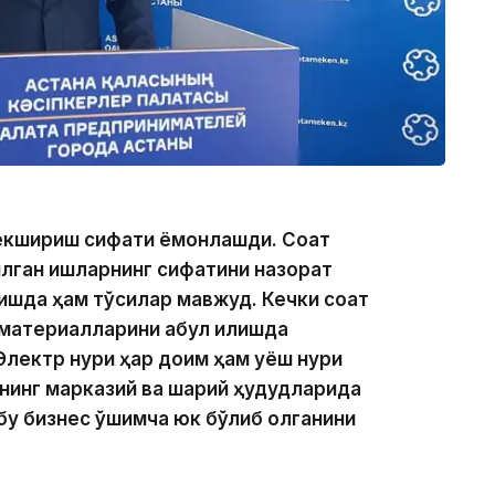
екшириш сифати ёмонлашди. Соат
илган ишларнинг сифатини назорат
илишда ҳам тўсиқлар мавжуд. Кечки соат
 материалларини қабул қилишда
Электр нури ҳар доим ҳам қуёш нури
нинг марказий ва шарқий ҳудудларида
у бизнес қўшимча юк бўлиб қолганини