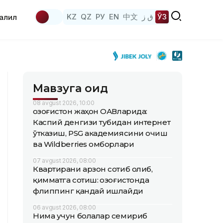
KZ
QZ
РУ
EN
中文
ق ز
ЎЗ
аҳлил
Мавзуга оид
08 avgust 2026, 10:00
Қозоғистон жаҳон ОАВларида:
Каспий денгизи тубидан интернет
ўтказиш, PSG академиясини очиш
ва Wildberries омборлари
07 avgust 2026, 08:00
Квартирани арзон сотиб олиб,
қимматга сотиш: Қозоғистонда
флиппинг қандай ишлайди
06 avgust 2026, 08:00
Нима учун болалар семириб