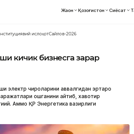
Жаҳон
Қозоғистон
Сиёсат
Т
нституциявий ислоҳот
Сайлов-2026
иши кичик бизнесга зарар
иши электр чироқларини аввалгидан эртароқ
харажатлари ошганини айтиб, хавотир
тиқий. Аммо ҚР Энергетика вазирлиги