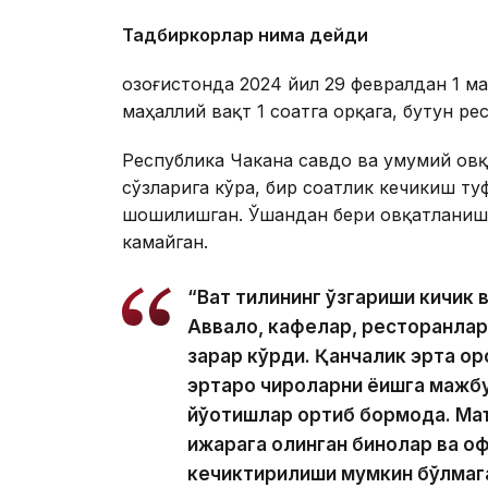
Тадбиркорлар нима дейди
Қозоғистонда 2024 йил 29 февралдан 1 ма
маҳаллий вақт 1 соатга орқага, бутун р
Республика Чакана савдо ва умумий ов
сўзларига кўра, бир соатлик кечикиш т
шошилишган. Ўшандан бери овқатланиш
камайган.
“Вақт тилининг ўзгариши кичик 
Аввало, кафелар, ресторанлар
зарар кўрди. Қанчалик эрта қо
эртароқ чироқларни ёқишга маж
йўқотишлар ортиб бормоқда. М
ижарага олинган бинолар ва о
кечиктирилиши мумкин бўлмага