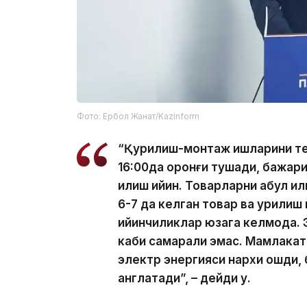
Фото: Ербол Жанат/Kazinform
“Қурилиш-монтаж ишларини т
16:00да қоронғи тушади, бажар
қилиш қийин. Товарларни қабул қ
6-7 да келган товар ва қурилиш
қийинчиликлар юзага келмоқда. 
каби самарали эмас. Мамлакат
электр энергияси нархи ошди, б
англатади”, – дейди у.