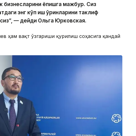
к бизнесларини ёпишга мажбур. Сиз
атдаги энг кўп иш ўринларини таклиф
псиз”, — дейди Ольга Юрковская.
иев ҳам вақт ўзгариши қурилиш соҳасига қандай