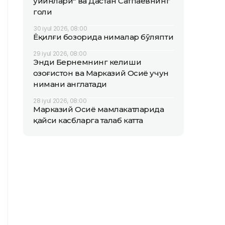
ўйинлари" ва Дастан Сатпаевнинг
голи
30 iyul 2026, 08:00
Ёқилғи бозорида нималар бўляпти
29 iyul 2026, 08:00
Энди Бернемнинг келиши
Қозоғистон ва Марказий Осиё учун
нимани англатади
28 iyul 2026, 08:00
Марказий Осиё мамлакатларида
қайси касбларга талаб катта